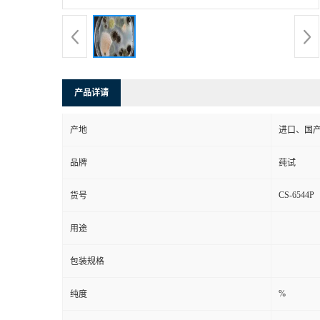
产品详请
产地
进口、国
品牌
莼试
CS-6544P
货号
用途
包装规格
%
纯度