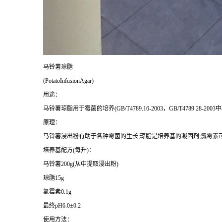
马铃薯琼脂
(PotatoInfusionAgar)
用途：
马铃薯琼脂用于霉菌的培养
(GB/T4789.16-2003
，
GB/T4789.28-2003
中
原理：
马铃薯浸出粉有助于各种霉菌的生长
;
琼脂是培养基的凝固剂
;
氯霉素
培养基配方
(
每升
)
：
马铃薯
200g(
从中提取浸出粉
)
琼脂
15g
氯霉素
0.1g
最终
pH6.0
±
0.2
使用方法：