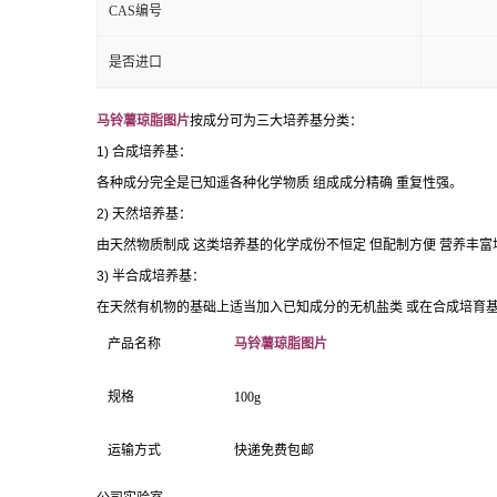
CAS编号
是否进口
马铃薯琼脂图片
按成分可为三大培养基分类：
1)
合成培养基：
各种成分完全是已知遥各种化学物质
组成成分精确
重复性强。
2)
天然培养基：
由天然物质制成
这类培养基的化学成份不恒定
但配制方便
营养丰富
3)
半合成培养基：
在天然有机物的基础上适当加入已知成分的无机盐类
或在合成培育
产品名称
马铃薯琼脂图片
规格
100g
运输方式
快递免费包邮