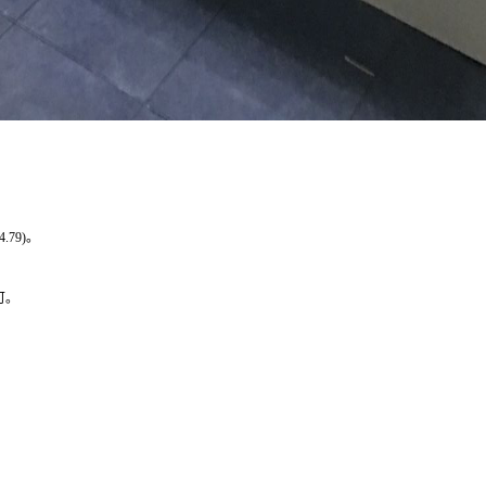
4.79)
。
可。