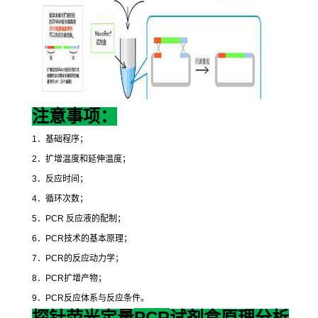
注意事项：
1
．基础程序；
2
．扩增温度和延伸温度；
3
．反应时间；
4
．循环次数；
5
．
PCR
反应液的配制；
6
．
PCR
技术的基本原理；
7
．
PCR
的反应动力学；
8
．
PCR
扩增产物；
9
．
PCR
反应体系与反应条件。
PCR