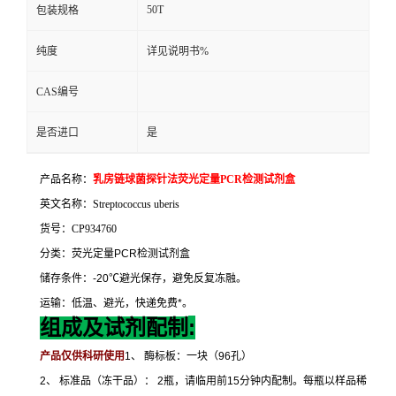
50T
包装规格
纯度
详见说明书%
CAS编号
是否进口
是
产品名称：
乳房链球菌探针法荧光定量
PCR
检测试剂盒
英文名称：
Streptococcus uberis
货号：
CP934760
分类：荧光定量
PCR
检测试剂盒
储存条件：
-20
℃
避光保存，避免反复冻融。
运输：低温、避光，快递免费
*
。
:
组成及试剂配制
产品仅供科研使用
1
、
酶标板：一块（
96
孔）
2
、
标准品（冻干品）：
2
瓶，请临用前
15
分钟内配制。每瓶以样品稀