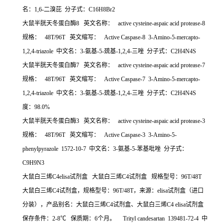
名：
1,6-
二溴芘
分子式：
C16H8Br2
大鼠半胱天冬蛋白酶
8
英文名称：
active cysteine-aspaic acid protease-8
规格：
48T/96T
英文缩写：
Active Caspase-8 3-Amino-5-mercapto-
1,2,4-triazole
中文名：
3-
氨基
-5-
巯基
-1,2,4-
三唑
分子式：
C2H4N4S
大鼠半胱天冬蛋白酶
7
英文名称：
active cysteine-aspaic acid protease-7
规格：
48T/96T
英文缩写：
Active Caspase-7 3-Amino-5-mercapto-
1,2,4-triazole
中文名：
3-
氨基
-5-
巯基
-1,2,4-
三唑
分子式：
C2H4N4S
度：
98.0%
大鼠半胱天冬蛋白酶
3
英文名称：
active cysteine-aspaic acid protease-3
规格：
48T/96T
英文缩写：
Active Caspase-3 3-Amino-5-
phenylpyrazole 1572-10-7
中文名：
3-
氨基
-5-
苯基吡唑
分子式：
C9H9N3
大鼠白三烯
C4elisa
试剂盒
大鼠白三烯
C4
试剂盒
规格型号：
96T/48T
大鼠白三烯
C4
试剂盒，规格型号：
96T/48T
，来源：
elisa
试剂盒（进口
分装），产品别名：大鼠白三烯
C4
试剂盒、大鼠白三烯
C4 elisa
试剂盒
保存条件：
2-8
℃
保质期：
6
个月。
Trityl candesartan 139481-72-4
中