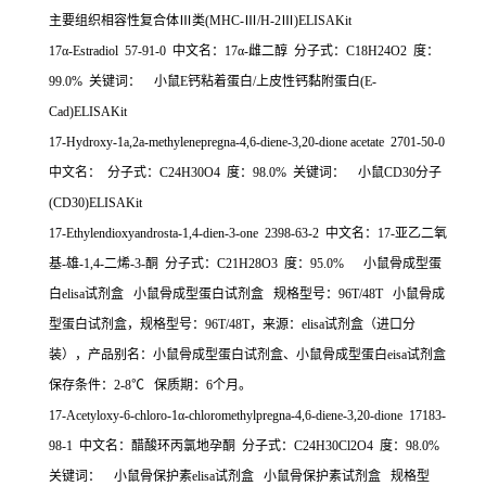
主要组织相容性复合体Ⅲ类
(MHC-
Ⅲ
/H-2
Ⅲ
)ELISAKit
17
α
-Estradiol 57-91-0
中文名：
17
α
-
雌二醇
分子式：
C18H24O2
度：
99.0%
关键词：
小鼠
E
钙粘着蛋白
/
上皮性钙黏附蛋白
(E-
Cad)ELISAKit
17-Hydroxy-1a,2a-methylenepregna-4,6-diene-3,20-dione acetate 2701-50-0
中文名：
分子式：
C24H30O4
度：
98.0%
关键词：
小鼠
CD30
分子
(CD30)ELISAKit
17-Ethylendioxyandrosta-1,4-dien-3-one 2398-63-2
中文名：
17-
亚乙二氧
基
-
雄
-1,4-
二烯
-3-
酮
分子式：
C21H28O3
度：
95.0%
小鼠骨成型蛋
白
elisa
试剂盒
小鼠骨成型蛋白试剂盒
规格型号：
96T/48T
小鼠骨成
型蛋白试剂盒，规格型号：
96T/48T
，来源：
elisa
试剂盒（进口分
装），产品别名：小鼠骨成型蛋白试剂盒、小鼠骨成型蛋白
eisa
试剂盒
保存条件：
2-8
℃
保质期：
6
个月。
17-Acetyloxy-6-chloro-1
α
-chloromethylpregna-4,6-diene-3,20-dione 17183-
98-1
中文名：醋酸环丙氯地孕酮
分子式：
C24H30Cl2O4
度：
98.0%
关键词：
小鼠骨保护素
elisa
试剂盒
小鼠骨保护素试剂盒
规格型