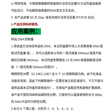
4.
特异性高，引物是根据鲍样病毒探针法荧光定量
PCR
试剂盒高度保
守区设计，不会跟其他病毒的
RNA
发生交叉反应。
5.
本产品足够
50
次
20μL
体系的探针法荧光定量
RT-PCR
反应。
6.
产品仅供科研使用
。
应用案例：
样品
DNA
的制备
1.
用自选方法纯化样品的
DNA
，本试剂盒跟市场上大多数病毒
DNA
提
取试剂盒兼
容。。也可以选购本公司的一管式病毒
DNAout
或其升级
版柱式病毒
DNAout
。
本试剂盒免费赠送
15
次
DNA
病毒裂解液试用
装（一管式病毒
DNAout
的成分）。
稀释阳性对照（以
10E2-10E7
这
6
个
10
倍稀释度为例。由于标准品
浓度非常高，因此下列稀释操作一定要在独立的区域进行，千万不能污
染样品或本试剂盒的其他成分）。为增加产品稳定性和避免扩散病原，
本产品不提供活体样品做阳性对照，只提供可以直接使用的长为
86bp
的
DNA
片段作为阳性对照。
2.
标记
6
个离心管，分别为
7
，
6
，
5
，
4
，
3
，
2
。