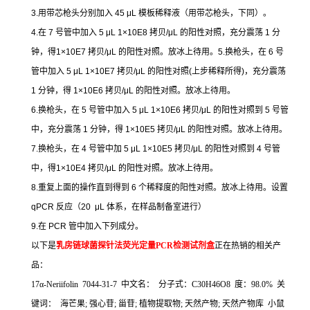
3.
用带芯枪头分别加入
45 μL
模板稀释液（用带芯枪头，下同）。
4.
在
7
号管中加入
5 μL 1×10E8
拷贝
/μL
的阳性对照，充分震荡
1
分
钟，得
1×10E7
拷贝
/μL
的阳性对照。放冰上待用。
5.
换枪头，在
6
号
管中加入
5 μL 1×10E7
拷贝
/μL
的阳性对照
(
上步稀释所得
)
，充分震荡
1
分钟，得
1×10E6
拷贝
/μL
的阳性对照。放冰上待用。
6.
换枪头，在
5
号管中加入
5 μL 1×10E6
拷贝
/μL
的阳性对照到
5
号管
中，充分震荡
1
分钟，得
1×10E5
拷贝
/μL
的阳性对照。放冰上待用。
7.
换枪头，在
4
号管中加
5 μL 1×10E5
拷贝
/μL
的阳性对照到
4
号管
中，得
1×10E4
拷贝
/μL
的阳性对照。放冰上待用。
8.
重复上面的操作直到得到
6
个稀释度的阳性对照。放冰上待用。设置
qPCR
反应（
20 μL
体系，在样品制备室进行）
9.
在
PCR
管中加入下列成分。
以下是
乳房链球菌探针法荧光定量
PCR
检测试剂盒
正在热销的相关产
品：
17
α
-Neriifolin 7044-31-7
中文名：
分子式：
C30H46O8
度：
98.0%
关
键词：
海芒果
;
强心苷
;
甾苷
;
植物提取物
;
天然产物
;
天然产物库
小鼠