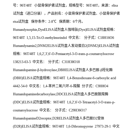
号：
96T/48T
小鼠骨保护素试剂盒，规格型号：
96T/48T
，来源：
elisa
试剂盒（进口分装），产品别名：小鼠骨保护素试剂盒、小鼠骨保护素
eisa
试剂盒
保存条件：
2-8
℃
保质期：
6
个月。
Humandynorphin,DynELISA
试剂盒人强啡肽
(Dyn)ELISA
试剂盒规格：
96T/48T 1,5,15-Tri-O-methylmorindol
中文名：
分子式：
C18H16O6
Humandynamin2,DNM2ELISA
试剂盒人发动蛋白
2(DNM2)ELISA
试剂盒
规格：
96T/48T 1,6,2',3',6'-O-Pentaacetyl-3-O-trans-p-coumaroylsucrose
138213-63-5
中文名：
分子式：
C31H38O18
Humandopamine-
β
-hydroxylase,DBHELISA
试剂盒人多巴胺
-
β羟化酶
(DBH)ELISA
试剂盒规格：
96T/48T 1,4-Benzodioxane-6-carboxylic acid
4442-54-0
中文名：
1,4-
苯并二氧六环
-6-
羧酸
分子式：
C9H8O4
Humandopaminedecarboxylase,DDCELISA
试剂盒人多巴胺脱羧酶
(DDC)ELISA
试剂盒规格：
96T/48T 1,6,2',6'-O-Tetraacetyl-3-O-trans-p-
coumaroylsucrose
中文名：
分子式：
C29H36O17
HumandopamineD2receptor,D2RELISA
试剂盒人多巴胺
D2
受体
(D2R)ELISA
试剂盒规格：
96T/48T 1,6-Dibromopyrene 27973-29-1
中文