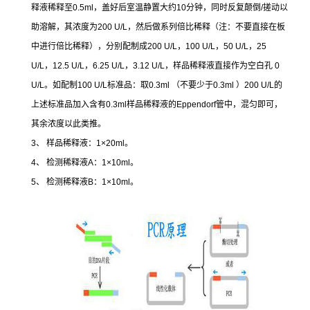
释液稀释至
0.5ml
，盖好后室温静置大约
10
分钟，同时反复颠倒
/
搓动以
助溶解，其浓度为
200 U/L
，然后做系列倍比稀释（注：不要直接在板
中进行倍比稀释），分别配制成
200 U/L
，
100 U/L
，
50 U/L
，
25
U/L
，
12.5 U/L
，
6.25 U/L
，
3.12 U/L
，样品稀释液直接作为空白孔
0
U/L
。如配制
100 U/L
标准品：取
0.3ml
（不要少于
0.3ml
）
200 U/L
的
上述标准品加入含有
0.3ml
样品稀释液的
Eppendorf
管中，混匀即可，
其余浓度以此类推。
3
、
样品稀释液：
1×20ml
。
4
、
检测稀释液
A
：
1×10ml
。
5
、
检测稀释液
B
：
1×10ml
。