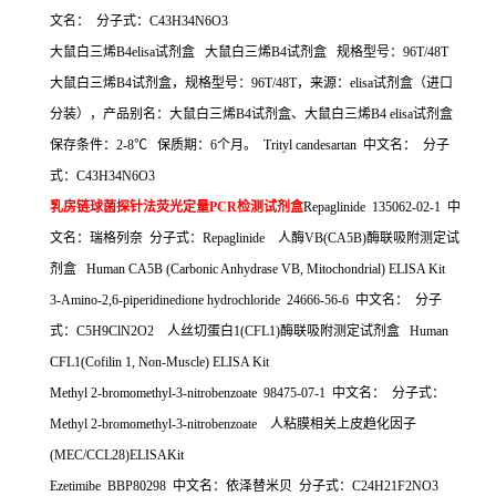
文名：
分子式：
C43H34N6O3
大鼠白三烯
B4elisa
试剂盒
大鼠白三烯
B4
试剂盒
规格型号：
96T/48T
大鼠白三烯
B4
试剂盒，规格型号：
96T/48T
，来源：
elisa
试剂盒（进口
分装），产品别名：大鼠白三烯
B4
试剂盒、大鼠白三烯
B4 elisa
试剂盒
保存条件：
2-8
℃
保质期：
6
个月。
Trityl candesartan
中文名：
分子
式：
C43H34N6O3
乳房链球菌探针法荧光定量
PCR
检测试剂盒
Repaglinide 135062-02-1
中
文名：瑞格列奈
分子式：
Repaglinide
人酶
VB(CA5B)
酶联吸附测定试
剂盒
Human CA5B (Carbonic Anhydrase VB, Mitochondrial) ELISA Kit
3-Amino-2,6-piperidinedione hydrochloride 24666-56-6
中文名：
分子
式：
C5H9ClN2O2
人丝切蛋白
1(CFL1)
酶联吸附测定试剂盒
Human
CFL1(Cofilin 1, Non-Muscle) ELISA Kit
Methyl 2-bromomethyl-3-nitrobenzoate 98475-07-1
中文名：
分子式：
Methyl 2-bromomethyl-3-nitrobenzoate
人粘膜相关上皮趋化因子
(MEC/CCL28)ELISAKit
Ezetimibe BBP80298
中文名：依泽替米贝
分子式：
C24H21F2NO3