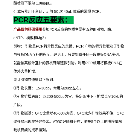
酸检测下限为
1.0ng/μL
。
6.
本只能用于科研，足够
50
次
40uL
体系的常规
PCR
。
PCR
反应五要素：
产品仅供科研使用
参加
PCR
反应的物质主要有五种即引物、酶、
dNTP
、模板和
Mg2+
引物：
引物是
PCR
特异性反应的关键，
PCR
产物的特异性取决于引物
与模板
DNA
互补的程度。理论上，只要知道任何一段模板
DNA
序列，
就能按其设计互补的寡核苷酸链做引物，利用
PCR
就可将模板
DNA
在
体外大量扩增。
设计引物应遵循以下原则：
①
引物长度：
15-30bp
，常用为
20bp
左右。
②
引物扩增跨度：
以
200-500bp
为宜，特定条件下可扩增长至
10kb
的
片段。
③
引物碱基：
G+C
含量以
40-60%
为宜，
G+C
太少扩增效果不佳，
G+C
过多易出现非特异条带。
ATGC
好随机分布，避免
5
个以上的嘌呤或嘧
啶核苷酸的成串排列。