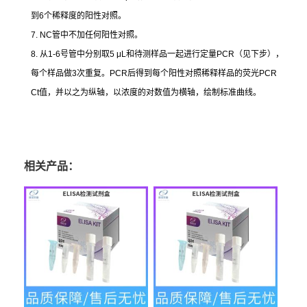
到
6
个稀释度的阳性对照。
7. NC
管中不加任何阳性对照。
8.
从
1-6
号管中分别取
5 μL
和待测样品一起进行定量
PCR
（见下步），
每个样品做
3
次重复。
PCR
后得到每个阳性对照稀释样品的荧光
PCR
Ct
值，并以之为纵轴，以浓度的对数值为横轴，绘制标准曲线。
相关产品：