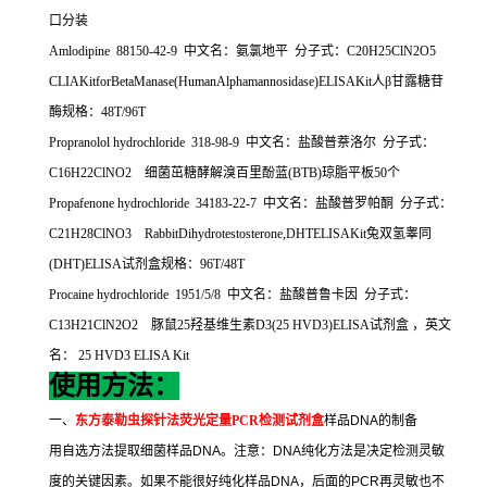
口分装
Amlodipine 88150-42-9
中文名：氨氯地平
分子式：
C20H25ClN2O5
CLIAKitforBetaManase(HumanAlphamannosidase)ELISAKit
人β甘露糖苷
酶规格：
48T/96T
Propranolol hydrochloride 318-98-9
中文名：盐酸普萘洛尔
分子式：
C16H22ClNO2
细菌茁糖酵解溴百里酚蓝
(BTB)
琼脂平板
50
个
Propafenone hydrochloride 34183-22-7
中文名：盐酸普罗帕酮
分子式：
C21H28ClNO3 RabbitDihydrotestosterone,DHTELISAKit
兔双氢睾同
(DHT)ELISA
试剂盒规格：
96T/48T
Procaine hydrochloride 1951/5/8
中文名：盐酸普鲁卡因
分子式：
C13H21ClN2O2
豚鼠
25
羟基维生素
D3(25 HVD3)ELISA
试剂盒
，英文
名：
25 HVD3 ELISA Kit
使用方法：
一、
东方泰勒虫探针法荧光定量
PCR
检测试剂盒
样品
DNA
的制备
用自选方法提取细菌样品
DNA
。注意：
DNA
纯化方法是决定检测灵敏
度的关键因素。如果不能很好纯化样品
DNA
，后面的
PCR
再灵敏也不