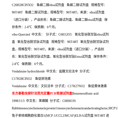
C26H28ClN5O2
鱼雌二醇
elisa
试剂盒
鱼雌二醇试剂盒
规格型号：
96T/48T
鱼雌二醇试剂盒，规格型号：
96T/48T
，来源：
elisa
试剂盒
（进口分装），产品别名：鱼雌二醇试剂盒、鱼雌二醇
eisa
试剂盒
保
存条件：
2-8
℃
保质期：
6
个月。
vibo-Quercitol
中文名：
分子式：
C6H12O5
氧化型谷胱甘肽
elisa
试剂
盒
氧化型谷胱甘肽试剂盒
规格型号：
96T/48T
氧化型谷胱甘肽试剂
盒，规格型号：
96T/48T
，来源：
elisa
试剂盒（进口分装），产品别
名：氧化型谷胱甘肽试剂盒、氧化型谷胱甘肽
Eeisa
试剂盒
保存条件：
2-8
℃
保质期：
6
个月。
Venlafaxine hydrochloride
中文名：盐酸文拉法辛
分子式：
C17H28ClNO2
鱼促卵泡素
Venlafaxine
中文名：文拉法辛
分子式：
C17H27NO2
鱼促黄体激素
东方泰勒虫探针法荧光定量
PCR
检测试剂盒
Benzenesulfonic acid
1998/11/3
中文名：苯磺酸
分子式：
C6H6O3S
Rabbitmonocytechemotacticprotein1/monocytechemotacticandactivatingfactor,MC
兔子单核细胞趋化蛋白
1(MCP-1/CCL2/MCAF)ELISA
试剂盒
96T/48T
进