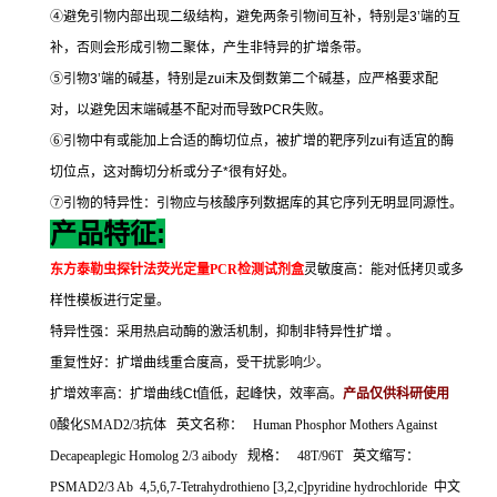
④
避免引物内部出现二级结构，避免两条引物间互补，特别是
3’
端的互
补，否则会形成引物二聚体，产生非特异的扩增条带。
⑤
引物
3’
端的碱基，特别是
zui
末及倒数第二个碱基，应严格要求配
对，以避免因末端碱基不配对而导致
PCR
失败。
⑥
引物中有或能加上合适的酶切位点，被扩增的靶序列
zui
有适宜的酶
切位点，这对酶切分析或分子
*
很有好处。
⑦
引物的特异性：引物应与核酸序列数据库的其它序列无明显同源性。
:
产品特征
东方泰勒虫探针法荧光定量
PCR
检测试剂盒
灵敏度高：能对低拷贝或多
样性模板进行定量。
特异性强：采用热启动酶的激活机制，抑制非特异性扩增
。
重复性好：扩增曲线重合度高，受干扰影响少。
扩增效率高：扩增曲线
Ct
值低，起峰快，效率高。
产品仅供科研使用
0
酸化
SMAD2/3
抗体
英文名称：
Human Phosphor Mothers Against
Decapeaplegic Homolog 2/3 aibody
规格：
48T/96T
英文缩写：
PSMAD2/3 Ab 4,5,6,7-Tetrahydrothieno [3,2,c]pyridine hydrochloride
中文