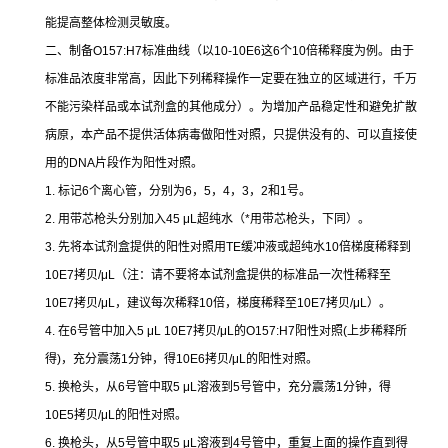
能提高整体检测灵敏度。
二、制备
O157:H7
标准曲线（以
10-10E6
这
6
个
10
倍稀释度为例。由于
标准品浓度非常高，因此下列稀释操作一定要在独立的区域进行，千万
不能污染样品或本试剂盒的其他成分）。为增加产品稳定性和避免扩散
病原，本产品不提供活体病毒做阳性对照，只提供没有的、可以直接使
用的
DNA
片段作为阳性对照。
1.
标记
6
个离心管，分别为
6
，
5
，
4
，
3
，
2
和
1
号。
2.
用带芯枪头分别加入
45 μL
超纯水（
*
用带芯枪头，下同）。
3.
先将本试剂盒提供的阳性对照用
TE
缓冲液或超纯水
10
倍梯度稀释到
10E7
拷贝
/μL
（注：请不要将本试剂盒提供的标准品一次性稀释至
10E7
拷贝
/μL
，建议每次稀释
10
倍，梯度稀释至
10E7
拷贝
/μL
）。
4.
在
6
号管中加入
5 μL 10E7
拷贝
/μL
的
O157:H7
阳性对照
(
上步稀释所
得
)
，充分震荡
1
分钟，得
10E6
拷贝
/μL
的阳性对照。
5.
换枪头，从
6
号管中取
5 μL
溶液到
5
号管中，充分震荡
1
分钟，得
10E5
拷贝
/μL
的阳性对照。
6.
换枪头，从
5
号管中取
5 μL
溶液到
4
号管中，重复上面的操作直到得