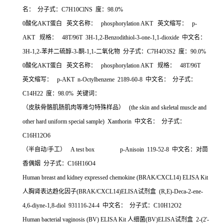
名：
分子式：
C7H10ClNS
度：
98.0%
0
酸化
AKT
蛋白
英文名称：
phosphorylation AKT
英文缩写：
p-
AKT
规格：
48T/96T 3H-1,2-Benzodithiol-3-one-1,1-dioxide
中文名：
3H-1,2-
苯并二硫醇
-3-
酮
-1,1-
二氧化物
分子式：
C7H4O3S2
度：
90.0%
0
酸化
AKT
蛋白
英文名称：
phosphorylation AKT
规格：
48T/96T
英文缩写：
p-AKT n-Octylbenzene 2189-60-8
中文名：
分子式：
C14H22
度：
98.0%
关键词：
（皮肤骨骼肌肠肌肉等难匀特殊样品）
(the skin and skeletal muscle and
other hard uniform special sample) Xanthorin
中文名：
分子式：
C16H12O6
（半自动
/
手工）
A test box p-Anisoin 119-52-8
中文名：对茴
香偶姻
分子式：
C16H16O4
Human breast and kidney expressed chemokine (BRAK/CXCL14) ELISA Kit
人胸肾表达趋化因子
(BRAK/CXCL14)ELISA
试剂盒
(R,E)-Deca-2-ene-
4,6-diyne-1,8-diol 931116-24-4
中文名：
分子式：
C10H12O2
Human bacterial vaginosis (BV) ELISA Kit
人细菌
(BV)ELISA
试剂盒
2-(2'-