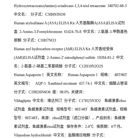
Hydroxytetracosanoylamino)-octadecane-1,3,4-triol tetraacetate 340702-68-3
中文名：
分子式：
C50H93NO9
Human arylsulfatase A (ASA) ELISA Kit
人芳基酯酶
A(ASA)ELISA
试剂
盒
2-Amino-3-Formylchromone 61424-76-8
中文名：
2-
氨基
-3-
甲酰基色
原酮
分子式：
C10H7NO3
Human aryl hydrocarbon receptor (AhR) ELISA Kit
人芳香烃受体
(AhR)ELISA
试剂盒
2-Amino-2'-nitrodiphenyl sulfide 19284-81-2
中文
名：
2-
氨基
-2'-
硝基二苯基硫醚
分子式：
C12H10N2O2S
Human Aquaporin 1
英文名称：
Human Aquaporin 1
规格：
48T/96T
英文缩写：
AQP-1 Xanthinol nicotinate 437-74-1
中文名：烟酸占替诺
分子式：
C19H26N6O6
度：
98.0%
关键词：
Vildagliptin
中文名：维达列汀
分子式：
C17H25N3O2
鱼雌激素
elisa
试剂盒
鱼雌激素试剂盒
规格型号：
96T/48T
鱼雌激素试剂盒，规格
型号：
96T/48T
，来源：
elisa
试剂盒（进口分装），产品别名：鱼雌激
素试剂盒、鱼雌激素
eisa
试剂盒
保存条件：
2-8
℃
保质期：
6
个月。
Vilazodone hydrochloride
中文名：盐酸维拉唑酮
分子式：