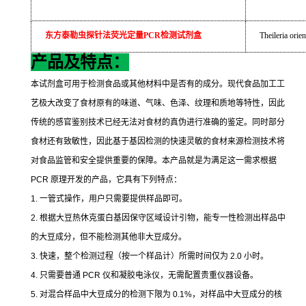
东方泰勒虫探针法荧光定量
PCR
检测试剂盒
Theileria orien
产品及特点：
本试剂盒可用于检测食品或其他材料中是否有的成分。现代食品加工工
艺极大改变了食材原有的味道、气味、色泽、纹理和质地等特性，因此
传统的感官鉴别技术已经无法对食材的真伪进行准确的鉴定。同时部分
食材还有致敏性，因此基于基因检测的快速灵敏的食材来源检测技术将
对食品监管和安全提供重要的保障。本产品就是为满足这一需求根据
PCR
原理开发的产品，它具有下列特点：
1.
一管式操作，用户只需要提供样品即可。
2.
根据大豆热休克蛋白基因保守区域设计引物，能专一性检测出样品中
的大豆成分，但不能检测其他非大豆成分。
3.
快速，整个检测过程（按一个样品计）所需时间仅为
2.0
小时。
4.
只需要普通
PCR
仪和凝胶电泳仪，无需配置贵重仪器设备。
5.
对混合样品中大豆成分的检测下限为
0.1%
，对样品中大豆成分的核