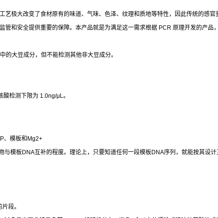
工艺极大改变了食材原有的味道、气味、色泽、纹理和质地等特性，因此传统的感官
监管和安全提供重要的保障。本产品就是为满足这一需求根据
PCR
原理开发的产品
中的大豆成分，但不能检测其他非大豆成分。
核酸检测下限为
1.0ng/μL
。
TP
、模板和
Mg2+
物与模板
DNA
互补的程度。理论上，只要知道任何一段模板
DNA
序列，就能按其设计
的片段。