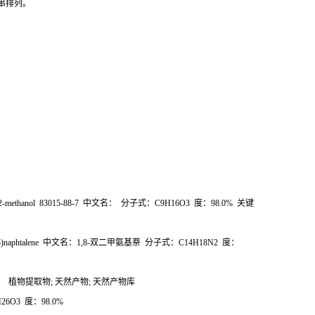
串排列。
-2-methanol 83015-88-7
中文名：
分子式：
C9H16O3
度：
98.0%
关键
o)naphtalene
中文名：
1,8-
双二甲氨基萘
分子式：
C14H18N2
度：
：
植物提取物
;
天然产物
;
天然产物库
H26O3
度：
98.0%