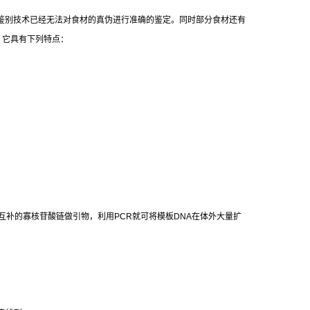
鉴别技术已经无法对食材的真伪进行准确的鉴定。同时部分食材还有
，它具有下列特点：
互补的寡核苷酸链做引物，利用
PCR
就可将模板
DNA
在体外大量扩