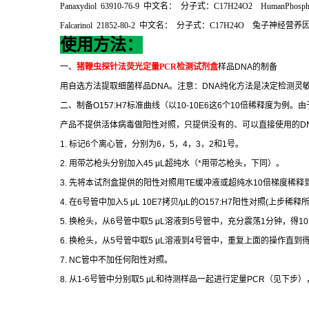
Panaxydiol 63910-76-9
中文名：
分子式：
C17H24O2 HumanPhosphory
Falcarinol 21852-80-2
中文名：
分子式：
C17H24O
兔子神经营养
使用方法：
一、
猪鞭虫探针法荧光定量
PCR
检测试剂盒
样品
DNA
的制备
用自选方法提取细菌样品
DNA
。注意：
DNA
纯化方法是决定检测灵
二、制备
O157:H7
标准曲线（以
10-10E6
这
6
个
10
倍稀释度为例。由
产品不提供活体病毒做阳性对照，只提供没有的、可以直接使用的
D
1.
标记
6
个离心管，分别为
6
，
5
，
4
，
3
，
2
和
1
号。
2.
用带芯枪头分别加入
45 μL
超纯水（
*
用带芯枪头，下同）。
3.
先将本试剂盒提供的阳性对照用
TE
缓冲液或超纯水
10
倍梯度稀释
4.
在
6
号管中加入
5 μL 10E7
拷贝
/μL
的
O157:H7
阳性对照
(
上步稀释
5.
换枪头，从
6
号管中取
5 μL
溶液到
5
号管中，充分震荡
1
分钟，得
10
6.
换枪头，从
5
号管中取
5 μL
溶液到
4
号管中，重复上面的操作直到
7. NC
管中不加任何阳性对照。
8.
从
1-6
号管中分别取
5 μL
和待测样品一起进行定量
PCR
（见下步）