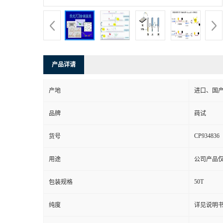
产品详请
产地
进口、国
品牌
莼试
CP934836
货号
用途
公司产品
50T
包装规格
纯度
详见说明