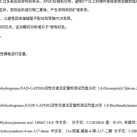
+C
过多易出现非特异条带。
ATGC
好随机分布，避免
5
个以上的嘌呤或嘧啶核苷酸的成
互补，否则会形成引物二聚体，产生非特异的扩增条带。
对，以避免因末端碱基不配对而导致
PCR
失败。
酶切位点，这对酶切分析或分子
*
很有好处。
。
性模板进行定量。
eDehydrogenase;NAD-GAPDH)
活性光谱法定量检测试剂盒
20
次
1,6-Dioxaspiro[4.5]decan
ateDehydrogenase;NADP-GAPDH)
活性光谱法定量检测试剂盒
20
次
1,8-Bis(dimethylamin
-Hydroxyjasmonic acid 140447-14-9
中文名：
分子式：
C12H18O4
度：
95.0%
关键词
Hydroxyandrost-4-ene-3,17-dione
中文名：
11
α
-
羟基
-
雄甾
-4-
烯
-3,17-
二酮
分子式：
C19