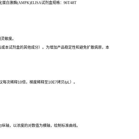
化蛋白激酶
(AMPK)ELISA
试剂盒规格：
96T/48T
测灵敏度。
品或本试剂盒的其他成分）。为增加产品稳定性和避免扩散病原，本
议每次稀释
10
倍，梯度稀释至
10E7
拷贝
/μL
）。
为纵轴，以浓度的对数值为横轴，绘制标准曲线。