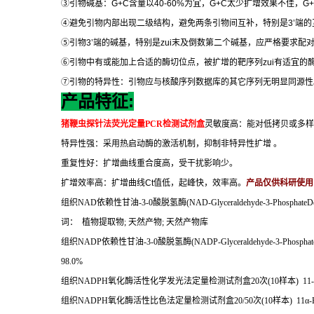
③
引物碱基：
G+C
含量以
40-60%
为宜，
G+C
太少扩增效果不佳，
G
④
避免引物内部出现二级结构，避免两条引物间互补，特别是
3’
端的
⑤
引物
3’
端的碱基，特别是
zui
末及倒数第二个碱基，应严格要求配
⑥
引物中有或能加上合适的酶切位点，被扩增的靶序列
zui
有适宜的
⑦
引物的特异性：引物应与核酸序列数据库的其它序列无明显同源性
:
产品特征
猪鞭虫探针法荧光定量
PCR
检测试剂盒
灵敏度高：能对低拷贝或多样
特异性强：采用热启动酶的激活机制，抑制非特异性扩增
。
重复性好：扩增曲线重合度高，受干扰影响少。
扩增效率高：扩增曲线
Ct
值低，起峰快，效率高。
产品仅供科研使用
组织
NAD
依赖性甘油
-3-0
酸脱氢酶
(NAD-Glyceraldehyde-3-Phosphat
词：
植物提取物
;
天然产物
;
天然产物库
组织
NADP
依赖性甘油
-3-0
酸脱氢酶
(NADP-Glyceraldehyde-3-Phosph
98.0%
组织
NADPH
氧化酶活性化学发光法定量检测试剂盒
20
次
(10
样本
) 11
组织
NADPH
氧化酶活性比色法定量检测试剂盒
20/50
次
(10
样本
) 11
α
-