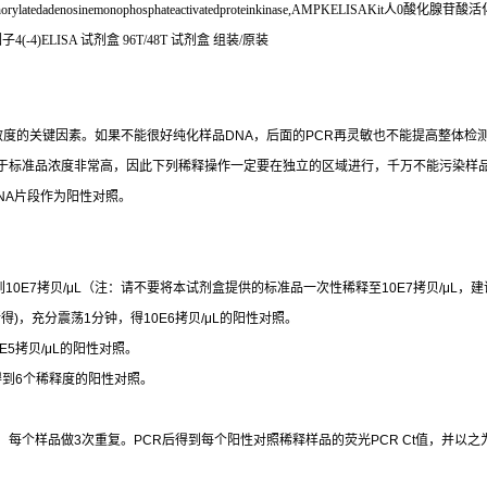
latedadenosinemonophosphateactivatedproteinkinase,AMPKELISAKit
人
0
酸化腺苷酸活
因子
4(-4)ELISA
试剂盒
96T/48T
试剂盒
组装
/
原装
敏度的关键因素。如果不能很好纯化样品
DNA
，后面的
PCR
再灵敏也不能提高整体检
于标准品浓度非常高，因此下列稀释操作一定要在独立的区域进行，千万不能污染样
NA
片段作为阳性对照。
到
10E7
拷贝
/μL
（注：请不要将本试剂盒提供的标准品一次性稀释至
10E7
拷贝
/μL
，建
所得
)
，充分震荡
1
分钟，得
10E6
拷贝
/μL
的阳性对照。
E5
拷贝
/μL
的阳性对照。
得到
6
个稀释度的阳性对照。
，每个样品做
3
次重复。
PCR
后得到每个阳性对照稀释样品的荧光
PCR Ct
值，并以之