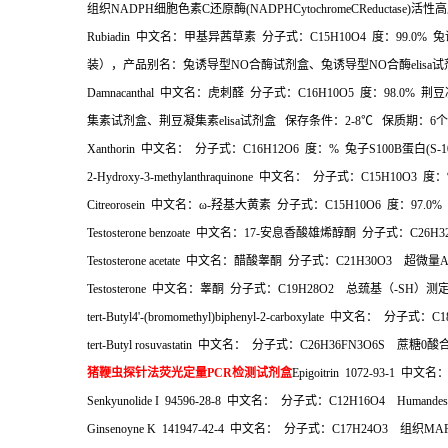
组织
NADPH
细胞色素
C
还原酶
(NADPHCytochromeCReductase)
活性高
Rubiadin
中文名：甲基异茜草素
分子式：
C15H10O4
度：
99.0%
兔
装），产品别名：兔诱导型
NO
合酶试剂盒、兔诱导型
NO
合酶
elisa
试
Damnacanthal
中文名：虎刺醛
分子式：
C16H10O5
度：
98.0%
荆豆
集素试剂盒、荆豆凝集素
elisa
试剂盒
保存条件：
2-8
℃
保质期：
6
个
Xanthorin
中文名：
分子式：
C16H12O6
度：
%
兔子
S100B
蛋白
(S-
2-Hydroxy-3-methylanthraquinone
中文名：
分子式：
C15H10O3
度：
Citreorosein
中文名：ω
-
羟基大黄素
分子式：
C15H10O6
度：
97.0%
Testosterone benzoate
中文名：
17-
安息香酸雄烯醇酮
分子式：
C26H
Testosterone acetate
中文名：醋酸睾酮
分子式：
C21H30O3
超微量
A
Testosterone
中文名：睾酮
分子式：
C19H28O2
总巯基（
-SH
）测
tert-Butyl4'-(bromomethyl)biphenyl-2-carboxylate
中文名：
分子式：
C1
tert-Butyl rosuvastatin
中文名：
分子式：
C26H36FN3O6S
蔗糖
0
酸
猪鞭虫探针法荧光定量
PCR
检测试剂盒
Epigoitrin 1072-93-1
中文名
Senkyunolide I 94596-28-8
中文名：
分子式：
C12H16O4 Humandesm
Ginsenoyne K 141947-42-4
中文名：
分子式：
C17H24O3
组织
MAP