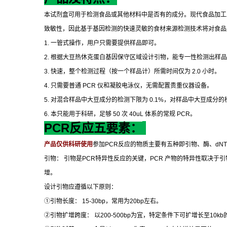
本试剂盒可用于检测食品或其他材料中是否有的成分。现代食品加工
致敏性，因此基于基因检测的快速灵敏的食材来源检测技术将对食品
1.
一管式操作，用户只需要提供样品即可。
2.
根据大豆热休克蛋白基因保守区域设计引物，能专一性检测出样品
3.
快速，整个检测过程（按一个样品计）所需时间仅为
2.0
小时。
4.
只需要普通
PCR
仪和凝胶电泳仪，无需配置贵重仪器设备。
5.
对混合样品中大豆成分的检测下限为
0.1%
，对样品中大豆成分的
6.
本只能用于科研，足够
50
次
40uL
体系的常规
PCR
。
PCR
反应五要素：
产品仅供科研使用
参加
PCR
反应的物质主要有五种即引物、酶、
dN
引物：
引物是
PCR
特异性反应的关键，
PCR
产物的特异性取决于引
增。
设计引物应遵循以下原则：
①
引物长度：
15-30bp
，常用为
20bp
左右。
②
引物扩增跨度：
以
200-500bp
为宜，特定条件下可扩增长至
10kb