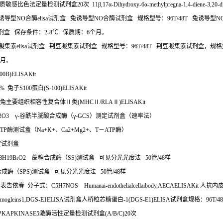
质敏感比色法定量检测试剂盒
20
次
11
β
,17
α
-Dihydroxy-6
α
-methylpregna-1,4-diene-3,20
诱导型
NO
合酶
elisa
试剂盒
兔诱导型
NO
合酶试剂盒
规格型号：
96T/48T
兔诱导型
N
剂盒
保存条件：
2-8
℃
保质期：
6
个月。
凝集素
elisa
试剂盒
荆豆凝集素试剂盒
规格型号：
96T/48T
荆豆凝集素试剂盒，规格
月。
100B)ELISAKit
%
兔子
S100
蛋白
(S-100)ELISAKit
兔主要组织相容性复合体Ⅱ类
(MHC
Ⅱ
/RLA
Ⅱ
)ELISAKit
32O3
γ
-
谷酰半胱酸合成酶（γ
-GCS
）测定试剂盒（速率法）
TP
酶测试盒（
Na+K+
、
Ca2+Mg2+
、
T
－
ATP
酶）
定试剂盒
8H19BrO2
蔗糖合成酶（
SS)
测试盒
可见分光光度法
50
管
/48
样
合成酶（
SPS)
测试盒
可见分光光度法
50
管
/48
样
：表告依春
分子式：
C5H7NOS Humanai-endothelialcellaibody,AECAELISAKit
人抗内
ogleins1,DGS-E1ELISA
试剂盒人桥粒芯糖蛋白
-1(DGS-E1)ELISA
试剂盒规格：
96T/4
KAPKINASE5
激酶活性定量检测试剂盒
(A/B/C)20
次