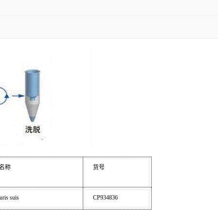
名称
货号
uris suis
CP934836