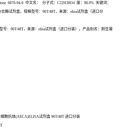
-dione 6870-94-6
中文名：
分子式：
C22H30O4
度：
98.0%
关键词：
O
合酶试剂盒，规格型号：
96T/48T
，来源：
elisa
试剂盒（进口分
型号：
96T/48T
，来源：
elisa
试剂盒（进口分装），产品别名：荆豆凝
皮细胞抗体
(AECA)ELISA
试剂盒
96T/48T
进口分装
8T