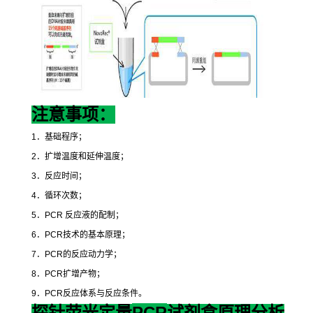
注意事项：
1
．基础程序；
2
．扩增温度和延伸温度；
3
．反应时间；
4
．循环次数；
5
．
PCR
反应液的配制；
6
．
PCR
技术的基本原理；
7
．
PCR
的反应动力学；
8
．
PCR
扩增产物；
9
．
PCR
反应体系与反应条件。
PCR