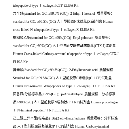
telopeptide of type
Ⅰ
collagen,ICTP ELISA Kit
异辛醇
(standard for GC,
≥
99.5% (GC)) 2-Ethyl-1-hexanol
质量规格：
standard for GC,
≥
99.5% (GC)
人Ⅰ型胶原
N
末端肽
(X)
试剂盒
Human
cross linked N-telopeptide of type
Ⅰ
collagen,X ELISA Kit
棕榈酸乙酯
(standard for GC,
≥
99%(GC)) Ethyl palmitate
质量规格：
standard for GC,
≥
99%(GC)
人Ⅰ型胶原交联羧基末端肽
(CTX-I)
试剂盒
Human Cross-linked Carboxy-terminal telopeptide of type
Ⅰ
collagen,CTX-I
ELISA Kit
异辛酸
(Standard for GC,
≥
99.5%(GC)) 2-Ethylhexanoic acid
质量规格：
Standard for GC,
≥
99.5%(GC)
人Ⅰ型前胶原
C
末端肽
(C
Ⅰ
CP)
试剂盒
Human cross-linked C-telopeptides of Type
Ⅰ
collagen,C
Ⅰ
CP ELISA Kit
茴香醛
(
分析标准品
,>99%(GC)) p-Anisaldehyde
质量规格：分析标准
品
,>99%(GC)
人Ⅰ型前胶原
N
端前肽
(P
Ⅰ
NP)
试剂盒
Human procollagen
Ⅰ
N-terminal peptide,P
Ⅰ
NP ELISA Kit
己二酸二异辛酯
(
标准品
) Bis(2-ethylhexyl)adipate
质量规格：分析标准
品
人Ⅰ型前胶原羧基端肽
(P
Ⅰ
CP)
试剂盒
Human Carboxyterminal