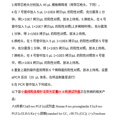
3.
用带芯枪头分别加入
45 μL
模板稀释液（用带芯枪头，下同）。
4.
在
7
号管中加入
5 μL 1×10E8
拷贝
/μL
的阳性对照，充分震荡
1
分
钟，得
1×10E7
拷贝
/μL
的阳性对照。放冰上待用。
5.
换枪头，在
6
号
管中加入
5 μL 1×10E7
拷贝
/μL
的阳性对照
(
上步稀释所得
)
，充分震荡
1
分钟，得
1×10E6
拷贝
/μL
的阳性对照。放冰上待用。
6.
换枪头，在
5
号管中加入
5 μL 1×10E6
拷贝
/μL
的阳性对照到
5
号管
中，充分震荡
1
分钟，得
1×10E5
拷贝
/μL
的阳性对照。放冰上待用。
7.
换枪头，在
4
号管中加
5 μL 1×10E5
拷贝
/μL
的阳性对照到
4
号管
中，得
1×10E4
拷贝
/μL
的阳性对照。放冰上待用。
8.
重复上面的操作直到得到
6
个稀释度的阳性对照。放冰上待用。设置
qPCR
反应（
20 μL
体系，在样品制备室进行）
9.
在
PCR
管中加入下列成分。
以下是
小鼠线粒体探针法荧光定量
PCR
检测试剂盒
正在热销的相关产
品：
人
8
异素
F2
α
(8-iso-PGF2a)
试剂盒
Human 8-iso prostaglandin F2
α
,8-iso-
PGF2a ELISA Kit (+)-
葑酮
(standard for GC,
≥
99.5% (GC)) (+)-Fenchone