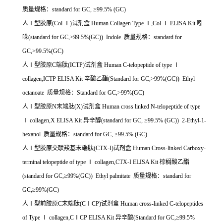
质量规格：
standard for GC,
≥
99.5% (GC)
人Ⅰ型胶原
(Col
Ⅰ
)
试剂盒
Human Collagen Type
Ⅰ
,Col
Ⅰ
ELISA Kit
吲
哚
(standard for GC,>99.5%(GC)) Indole
质量规格：
standard for
GC,>99.5%(GC)
人Ⅰ型胶原
C
端肽
(ICTP)
试剂盒
Human C-telopeptide of type
Ⅰ
collagen,ICTP ELISA Kit
辛酸乙酯
(Standard for GC,>99%(GC)) Ethyl
octanoate
质量规格：
Standard for GC,>99%(GC)
人Ⅰ型胶原
N
末端肽
(X)
试剂盒
Human cross linked N-telopeptide of type
Ⅰ
collagen,X ELISA Kit
异辛醇
(standard for GC,
≥
99.5% (GC)) 2-Ethyl-1-
hexanol
质量规格：
standard for GC,
≥
99.5% (GC)
人Ⅰ型胶原交联羧基末端肽
(CTX-I)
试剂盒
Human Cross-linked Carboxy-
terminal telopeptide of type
Ⅰ
collagen,CTX-I ELISA Kit
棕榈酸乙酯
(standard for GC,
≥
99%(GC)) Ethyl palmitate
质量规格：
standard for
GC,
≥
99%(GC)
人Ⅰ型前胶原
C
末端肽
(C
Ⅰ
CP)
试剂盒
Human cross-linked C-telopeptides
of Type
Ⅰ
collagen,C
Ⅰ
CP ELISA Kit
异辛酸
(Standard for GC,
≥
99.5%