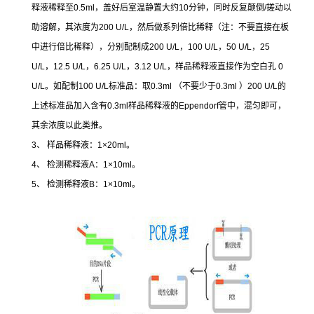
释液稀释至
0.5ml
，盖好后室温静置大约
10
分钟，同时反复颠倒
/
搓动以
助溶解，其浓度为
200 U/L
，然后做系列倍比稀释（注：不要直接在板
中进行倍比稀释），分别配制成
200 U/L
，
100 U/L
，
50 U/L
，
25
U/L
，
12.5 U/L
，
6.25 U/L
，
3.12 U/L
，样品稀释液直接作为空白孔
0
U/L
。如配制
100 U/L
标准品：取
0.3ml
（不要少于
0.3ml
）
200 U/L
的
上述标准品加入含有
0.3ml
样品稀释液的
Eppendorf
管中，混匀即可，
其余浓度以此类推。
3
、
样品稀释液：
1×20ml
。
4
、
检测稀释液
A
：
1×10ml
。
5
、
检测稀释液
B
：
1×10ml
。