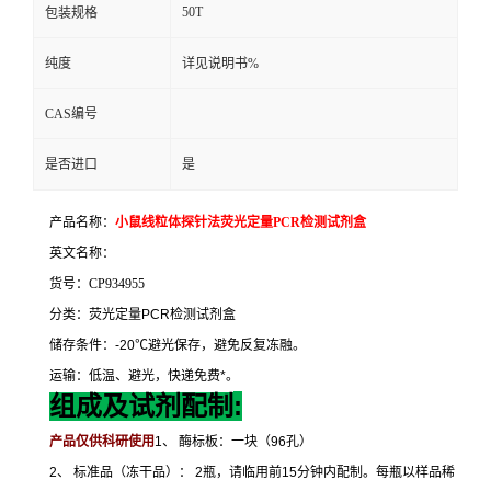
50T
包装规格
纯度
详见说明书%
CAS编号
是否进口
是
产品名称：
小鼠线粒体探针法荧光定量
PCR
检测试剂盒
英文名称：
货号：
CP934955
分类：荧光定量
PCR
检测试剂盒
储存条件：
-20
℃
避光保存，避免反复冻融。
运输：低温、避光，快递免费
*
。
:
组成及试剂配制
产品仅供科研使用
1
、
酶标板：一块（
96
孔）
2
、
标准品（冻干品）：
2
瓶，请临用前
15
分钟内配制。每瓶以样品稀