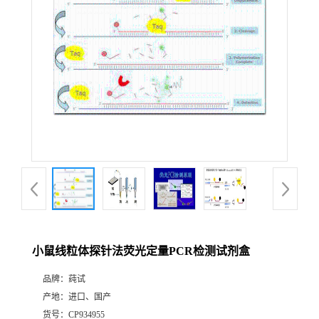
小鼠线粒体探针法荧光定量PCR检测试剂盒
品牌：
莼试
产地：
进口、国产
货号：
CP934955