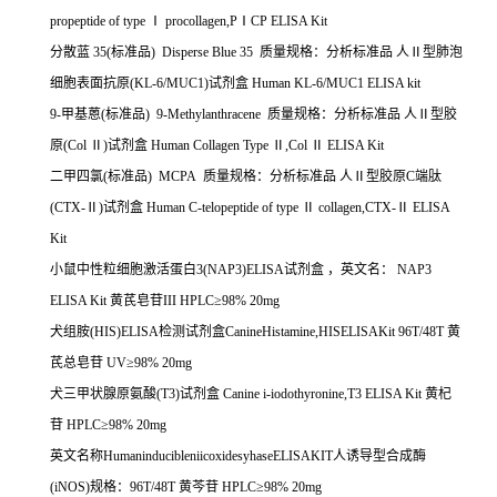
propeptide of type
Ⅰ
procollagen,P
Ⅰ
CP ELISA Kit
分散蓝
35(
标准品
) Disperse Blue 35
质量规格：分析标准品
人Ⅱ型肺泡
细胞表面抗原
(KL-6/MUC1)
试剂盒
Human KL-6/MUC1 ELISA kit
9-
甲基蒽
(
标准品
) 9-Methylanthracene
质量规格：分析标准品
人Ⅱ型胶
原
(Col
Ⅱ
)
试剂盒
Human Collagen Type
Ⅱ
,Col
Ⅱ
ELISA Kit
二甲四氯
(
标准品
) MCPA
质量规格：分析标准品
人Ⅱ型胶原
C
端肽
(CTX-
Ⅱ
)
试剂盒
Human C-telopeptide of type
Ⅱ
collagen,CTX-
Ⅱ
ELISA
Kit
小鼠中性粒细胞激活蛋白
3(NAP3)ELISA
试剂盒
，英文名：
NAP3
ELISA Kit
黄芪皂苷
III HPLC
≥
98% 20mg
犬组胺
(HIS)ELISA
检测试剂盒
CanineHistamine,HISELISAKit 96T/48T
黄
芪总皂苷
UV
≥
98% 20mg
犬三甲状腺原氨酸
(T3)
试剂盒
Canine i-iodothyronine,T3 ELISA Kit
黄杞
苷
HPLC
≥
98% 20mg
英文名称
HumaninducibleniicoxidesyhaseELISAKIT
人诱导型合成酶
(iNOS)
规格：
96T/48T
黄芩苷
HPLC
≥
98% 20mg