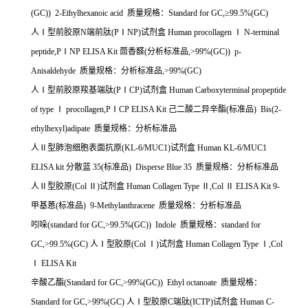
(GC)) 2-Ethylhexanoic acid
质量规格：
Standard for GC,
≥
99.5%(GC)
人Ⅰ型前胶原
N
端前肽
(P
Ⅰ
NP)
试剂盒
Human procollagen
Ⅰ
N-terminal
peptide,P
Ⅰ
NP ELISA Kit
茴香醛
(
分析标准品
,>99%(GC)) p-
Anisaldehyde
质量规格：分析标准品
,>99%(GC)
人Ⅰ型前胶原羧基端肽
(P
Ⅰ
CP)
试剂盒
Human Carboxyterminal propeptide
of type
Ⅰ
procollagen,P
Ⅰ
CP ELISA Kit
己二酸二异辛酯
(
标准品
) Bis(2-
ethylhexyl)adipate
质量规格：分析标准品
人Ⅱ型肺泡细胞表面抗原
(KL-6/MUC1)
试剂盒
Human KL-6/MUC1
ELISA kit
分散蓝
35(
标准品
) Disperse Blue 35
质量规格：分析标准品
人Ⅱ型胶原
(Col
Ⅱ
)
试剂盒
Human Collagen Type
Ⅱ
,Col
Ⅱ
ELISA Kit 9-
甲基蒽
(
标准品
) 9-Methylanthracene
质量规格：分析标准品
吲哚
(standard for GC,>99.5%(GC)) Indole
质量规格：
standard for
GC,>99.5%(GC)
人Ⅰ型胶原
(Col
Ⅰ
)
试剂盒
Human Collagen Type
Ⅰ
,Col
Ⅰ
ELISA Kit
辛酸乙酯
(Standard for GC,>99%(GC)) Ethyl octanoate
质量规格：
Standard for GC,>99%(GC)
人Ⅰ型胶原
C
端肽
(ICTP)
试剂盒
Human C-