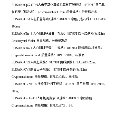
ELISAKitCpG-ODN
人未甲基化寡聚脱氧核苷酸规格：
48T/96T
隐色孔
雀石绿（标准品）
Leucomalachite Green
质量规格：分析标准品
ELISAKitCT-1
人心肌营养素
1
规格：
48T/96T
隐色孔雀石绿
HPLC
≥
98%
100mg
ELISAKitcTn-
Ⅰ人心肌肌钙蛋白Ⅰ规格：
48T/96T
隐色结晶紫
(
标准品
)
Leucocrystal Violet
质量规格：分析标准品
ELISAKitcTn-
Ⅰ人心肌肌钙蛋白Ⅰ规格：
48T/96T
隐绿原酸
(
标准品
)
Cryptochlorogenic acid
质量规格：
HPLC
≥
98%
，标准品
ELISAKitCTX
人细胞规格：
48T/96T
隐绿原酸
HPLC
≥
98% 20mg
ELISAKitCVF
蛇毒因子规格：
48T/96T
隐丹参酮
(
标准品
)
Cryptotanshinone
质量规格：
HPLC
≥
98%
，标准品
ELISAKitCVNPF
人神经保护因子规格：
48T/96T
隐丹参酮
HPLC
≥
98%
20mg
ELISAKitCyclin-D1
人细胞周期素
D1
规格：
48T/96T
隐丹参酮
Cryptotanshinone
质量规格：
HPLC
≥
97%
，
BR