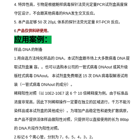
4.
特异性高，引物是根据鲍样病毒探针法荧光定量
PCR
试剂盒高度保
守区设计，不会跟其他病毒的
RNA
发生交叉反应。
5.
本产品足够
50
次
20μL
体系的探针法荧光定量
RT-PCR
反应。
6.
产品仅供科研使用
。
应用案例：
样品
DNA
的制备
1.
用自选方法纯化样品的
DNA
，本试剂盒跟市场上大多数病毒
DNA
提
取试剂盒兼
容。。也可以选购本公司的一管式病毒
DNAout
或其升级
版柱式病毒
DNAout
。
本试剂盒免费赠送
15
次
DNA
病毒裂解液试用
装（一管式病毒
DNAout
的成分）。
稀释阳性对照（以
10E2-10E7
这
6
个
10
倍稀释度为例。由于标准品
浓度非常高，因此下列稀释操作一定要在独立的区域进行，千万不能污
染样品或本试剂盒的其他成分）。为增加产品稳定性和避免扩散病原，
本产品不提供活体样品做阳性对照，只提供可以直接使用的长为
86bp
的
DNA
片段作为阳性对照。
2.
标记
6
个离心管，分别为
7
，
6
，
5
，
4
，
3
，
2
。