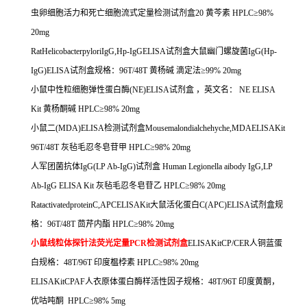
虫卵细胞活力和死亡细胞流式定量检测试剂盒
20
黄芩素
HPLC
≥
98%
20mg
RatHelicobacterpyloriIgG,Hp-IgGELISA
试剂盒大鼠幽门螺旋菌
IgG(Hp-
IgG)ELISA
试剂盒规格：
96T/48T
黄杨碱
滴定法≥
99% 20mg
小鼠中性粒细胞弹性蛋白酶
(NE)ELISA
试剂盒
，英文名：
NE ELISA
Kit
黄杨酮碱
HPLC
≥
98% 20mg
小鼠二
(MDA)ELISA
检测试剂盒
Mousemalondialchehyche,MDAELISAKit
96T/48T
灰毡毛忍冬皂苷甲
HPLC
≥
98% 20mg
人军团菌抗体
IgG(LP Ab-IgG)
试剂盒
Human Legionella aibody IgG,LP
Ab-IgG ELISA Kit
灰毡毛忍冬皂苷乙
HPLC
≥
98% 20mg
RatactivatedproteinC,APCELISAKit
大鼠活化蛋白
C(APC)ELISA
试剂盒规
格：
96T/48T
茴芹内酯
HPLC
≥
98% 20mg
小鼠线粒体探针法荧光定量
PCR
检测试剂盒
ELISAKitCP/CER
人铜蓝蛋
白规格：
48T/96T
印度榅桲素
HPLC
≥
98% 20mg
ELISAKitCPAF
人衣原体蛋白酶样活性因子规格：
48T/96T
印度黄酮，
优咕吨酮
HPLC
≥
98% 5mg