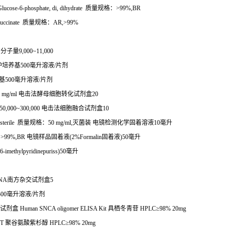
ucose-6-phosphate, di, dihydrate
质量规格：
>99%,BR
uccinate
质量规格：
AR,>99%
：分子量
9,000~11,000
护培养基
500
毫升溶液
/
片剂
基
500
毫升溶液
/
片剂
 mg/ml
电击法酵母细胞转化试剂盒
20
50,000~300,000
电击法细胞融合试剂盒
10
sterile
质量规格：
50 mg/ml,
灭菌装
电镜检测化学固着溶液
10
毫升
：
>99%,BR
电镜样品固着液
(2%Formalin
固着液
)50
毫升
,6-imethylpyridinepuriss)50
毫升
NA
南方杂交试剂盒
5
500
毫升溶液
/
片剂
试剂盒
Human SNCA oligomer ELISA Kit
具栖冬青苷
HPLC
≥
98% 20mg
8T
聚谷氨酸紫杉醇
HPLC
≥
98% 20mg