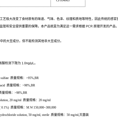
CP934963
工艺极大改变了食材原有的味道、气味、色泽、纹理和质地等特性，因此传统的感官
监管和安全提供重要的保障。本产品就是为满足这一需求根据
PCR
原理开发的产品
中的大豆成分，但不能检测其他非大豆成分。
核酸检测下限为
1.0ng/μL
。
 sulfate
质量规格：
>95%,BR
 acid
质量规格：
>98%,BR
质量规格：
>98%,BR
olution, 20 mg/ml
质量规格：
20 mg/ml
 ( 0.1%)
质量规格：
M.W:150,000~300,000
ydrochloride solution, 50 mg/ml, sterile
质量规格：
50 mg/ml,
灭菌装