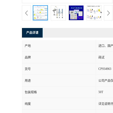
产品详请
产地
进口、国
品牌
莼试
CP934963
货号
用途
公司产品
50T
包装规格
纯度
详见说明