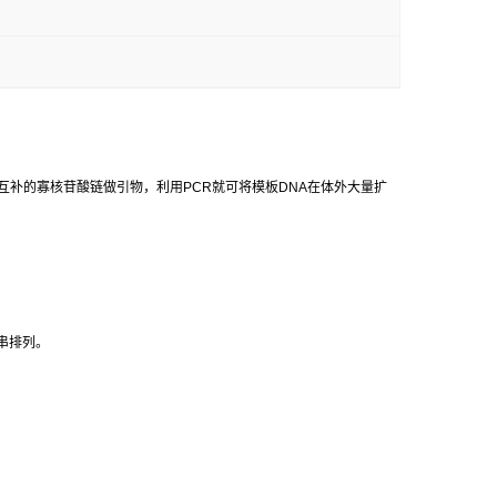
互补的寡核苷酸链做引物，利用
PCR
就可将模板
DNA
在体外大量扩
串排列。