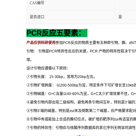
CAS编号
是否进口
是
PCR
反应五要素：
产品仅供科研使用
参加
PCR
反应的物质主要有五种即引物、酶、
dN
引物：
引物是
PCR
特异性反应的关键，
PCR
产物的特异性取决于引
增。
设计引物应遵循以下原则：
①
引物长度：
15-30bp
，常用为
20bp
左右。
②
引物扩增跨度：
以
200-500bp
为宜，特定条件下可扩增长至
10kb
③
引物碱基：
G+C
含量以
40-60%
为宜，
G+C
太少扩增效果不佳，
G
④
避免引物内部出现二级结构，避免两条引物间互补，特别是
3’
端的
⑤
引物
3’
端的碱基，特别是
zui
末及倒数第二个碱基，应严格要求配
⑥
引物中有或能加上合适的酶切位点，被扩增的靶序列
zui
有适宜的
⑦
引物的特异性：引物应与核酸序列数据库的其它序列无明显同源性