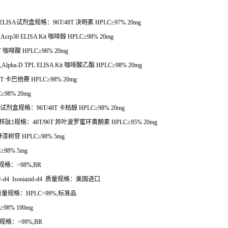
ELISA
试剂盒规格：
96T/48T
决明素
HPLC
≥
97% 20mg
,Acrp30 ELISA Kit
咖啡醇
HPLC
≥
98% 20mg
T
咖啡酸
HPLC
≥
98% 20mg
l,Alpha-D TPL ELISA Kit
咖啡酸乙酯
HPLC
≥
98% 20mg
8T
卡巴他赛
HPLC
≥
98% 20mg
C
≥
98% 20mg
试剂盒规格：
96T/48T
卡枯醇
HPLC
≥
98% 20mg
样肽
1
规格：
48T/96T
异叶波罗蜜环黄酮素
HPLC
≥
95% 20mg
野漆树苷
HPLC
≥
98% 5mg
C
≥
98% 5mg
规格：
>98%,BR
异
-d4 Isoniazid-d4
质量规格：美国进口
质量规格：
HPLC>99%,
标准品
≥
98% 100mg
规格：
>99%,BR