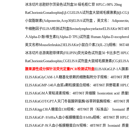
冰冻切片总胆舒尔茨染色试剂盒
50
绢毛榄仁苷
HPLC
≥
98% 20mg
RatChorionicGonadoophin
β
,
β
-CGELISA
试剂盒大鼠绒毛膜激素β
(
β
-CG)
小鼠脂联素
(Adiponectin,Acrp30)ELISA
试剂盒
，英文名：
Adiponectin
牛细胞因子
ELISA
检测试剂盒
BovinelymphocytefactorELISAKit 96T/48
人
Alpha-D
酚
/
维生素
E(Alpha-D TPL)
试剂盒
Human Alpha-D-tocophero
英文名称
MouseIerleukin23ELISAKit
小鼠白介素
23(IL-23)
规格：
96T/4
冰冻切片总游离胆菲律宾
(FILIPIN)
荧光染色试剂盒
50
卡比多巴
HPL
RatChorionicGonadoophin,CGELISA
试剂盒大鼠绒毛膜激素
(CG)ELISA
腰果源性成分探针法荧光定量
PCR
检测试剂盒
ELISAKitGLP-1
人胰素
ELISAKitGlyCAM-1
人糖基化依赖的细胞黏附分子规格：
48T/96T
异
ELISAKitGMP-140
人血浆α颗粒膜蛋白规格：
48T/96T
异野葛素
HPL
ELISAKitGM
人胃粘液素规格：
48T/96T
异烟酸
Isonicotinic acid
质量
ELISAKitGOT/GPT
人天门冬氨酸转氨酶
/
谷草转氨酶规格：
48T/96T
ELISAKitgp130
人糖蛋白
130
规格：
48T/96T
异（标准品）
Isoniazid
ELISAKitGP-
Ⅱ
b
Ⅲ
a
人血小板膜糖蛋白Ⅱ
b
Ⅲ
a
规格：
48T/96T
异
HPLC
ELISAKitGP-
Ⅳ人血小板膜糖蛋白Ⅳ规格：
48T/96T
异
Isoniazid
质量