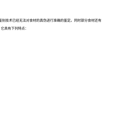
鉴别技术已经无法对食材的真伪进行准确的鉴定。同时部分食材还有
，它具有下列特点：