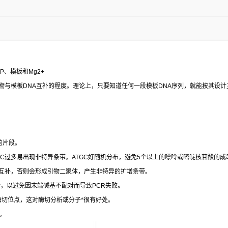
TP
、模板和
Mg2+
物与模板
DNA
互补的程度。理论上，只要知道任何一段模板
DNA
序列，就能按其设计
的片段。
+C
过多易出现非特异条带。
ATGC
好随机分布，避免
5
个以上的嘌呤或嘧啶核苷酸的成
互补，否则会形成引物二聚体，产生非特异的扩增条带。
对，以避免因末端碱基不配对而导致
PCR
失败。
酶切位点，这对酶切分析或分子
*
很有好处。
。