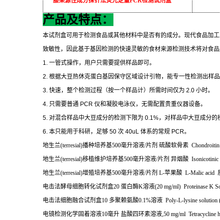
腰果源性成分探针法荧光定量
PCR
检测试剂盒
产品及特点：
本试剂盒可用于检测食品或其他材料中是否有的成分。现代食品加工
致敏性，因此基于基因检测的快速灵敏的食材来源检测技术将对食品
1.
一管式操作，用户只需要提供样品即可。
2.
根据大豆热休克蛋白基因保守区域设计引物，能专一性检测出样品
3.
快速，整个检测过程（按一个样品计）所需时间仅为
2.0
小时。
4.
只需要普通
PCR
仪和凝胶电泳仪，无需配置贵重仪器设备。
5.
对混合样品中大豆成分的检测下限为
0.1%
，对样品中大豆成分的
6.
本只能用于科研，足够
50
次
40uL
体系的常规
PCR
。
地生兰
(terresial)
播种培养基
500
毫升溶液
/
片剂
硫酸软骨素
Chondroitin
地生兰
(terresial)
移植维护培养基
500
毫升溶液
/
片剂
异烟酸
Isonicotinic
地生兰
(terresial)
增殖培养基
500
毫升溶液
/
片剂
L-
苹果酸
L-Malic acid
电击法酵母细胞转化试剂盒
20
蛋白酶
K
溶液
(20 mg/ml) Proteinase K S
电击法细胞融合试剂盒
10
多聚赖氨酸
0.1%
溶液
Poly-L-lysine solution
电镜检测化学固着溶液
10
毫升
盐酸四环素溶液
,50 mg/ml Tetracycline h