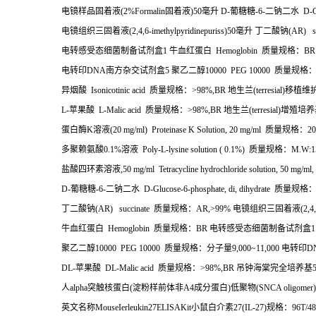
电镜样品固着液
(2%Formalin
固着液
)50
毫升
D-
葡糖糖
-6-
二钠二水
D-Gl
电镜组织三固着液
(2,4,6-imethylpyridinepuriss)50
毫升
丁二酸钠
(AR) s
电转感受态细菌制备试剂盒
1
牛血红蛋白
Hemoglobin
质量规格：
BR
电转印
DNA
南方杂交试剂盒
5
聚乙二醇
10000 PEG 10000
质量规格
异烟酸
Isonicotinic acid
质量规格：
>98%,BR
地生兰
(terresial)
移植维
L-
苹果酸
L-Malic acid
质量规格：
>98%,BR
地生兰
(terresial)
增殖培养
蛋白酶
K
溶液
(20 mg/ml) Proteinase K Solution, 20 mg/ml
质量规格：
20
多聚赖氨酸
0.1%
溶液
Poly-L-lysine solution ( 0.1%)
质量规格：
M.W:1
盐酸四环素溶液
,50 mg/ml Tetracycline hydrochloride solution, 50 mg/ml, 
D-
葡糖糖
-6-
二钠二水
D-Glucose-6-phosphate, di, dihydrate
质量规格
丁二酸钠
(AR) succinate
质量规格：
AR,>99%
电镜组织三固着液
(2,4
牛血红蛋白
Hemoglobin
质量规格：
BR
电转感受态细菌制备试剂盒
1
聚乙二醇
10000 PEG 10000
质量规格：分子量
9,000~11,000
电转印
D
DL-
苹果酸
DL-Malic acid
质量规格：
>98%,BR
吊钟海棠完全培养基
人
alpha
突触核蛋白
(
淀粉样前体非
A4
成分蛋白
)
低聚物
(SNCA oligomer)
英文名称
MouseIerleukin27ELISAKit
小鼠白介素
27(IL-27)
规格：
96T/4