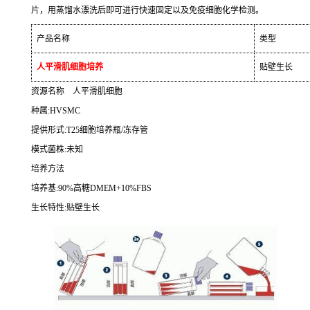
片，用蒸馏水漂洗后即可进行快速固定以及免疫细胞化学检测。
产品名称
类型
人平滑肌细胞培养
贴壁生长
资源名称
人平滑肌细胞
种属
:HVSMC
提供形式
:T25
细胞培养瓶
/
冻存管
模式菌株
:
未知
培养方法
培养基
:90%
高糖
DMEM+10%FBS
生长特性
:
贴壁生长