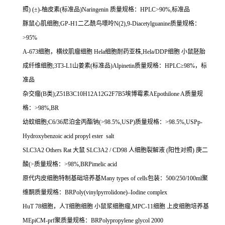
照
) (
±
)-
柚皮素
(
标准品
)Naringenin
质量规格：
HPLC>90%,
标准品
豚鼠心肌细胞
;GP-H1
二乙酰鸟嘌呤
N(2),9-Diacetylguanine
质量规格：
>95%
A-673
细胞，横纹肌瘤细胞
Hela
细胞耐药亚株
,Hela/DDP
细胞
小鼠胚胎
成纤维细胞
;3T3-L1
山姜素
(
标准品
)Alpinetin
质量规格：
HPLC
≥
98%
，标
准品
杂交瘤
(B
类
);Z51B3C10H12A12G2F7B5
埃博霉素
AEpothilone A
质量规
格：
>98%,BR
幼蚊细胞
;C6/36
尼泊金丙酯钠
(>98.5%,USP)
质量规格：
>98.5%,USPp-
Hydroxybenzoic acid propyl ester salt
SLC3A2 Others Rat
大鼠
SLC3A2 / CD98
人细胞裂解液
(
阳性对照
)
庚二
酸
(>
质量规格：
>98%,BRPimelic acid
原代内皮细胞特制基础培养基
Many types of cells
包装：
500/250/100ml
聚
维酮质量规格：
BRPoly(vinylpyrrolidone)
–
Iodine complex
HuT 78
细胞，人
T
细胞细胞
小鼠浆细胞瘤
,MPC-11
细胞
上皮细胞培养基
MEpiCM-prf
聚质量规格：
BRPolypropylene glycol 2000