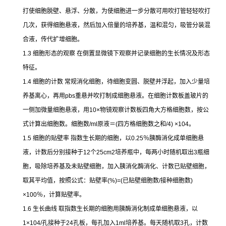
打使细胞脱壁、悬浮、分散，为使细胞进一步分散可用吹打管轻轻吹打
几次，获得细胞悬液，然后加入倍量的培养基，温和混匀，吸管分装混
合液，传代扩增细胞。
1.3
细胞形态的观察
在倒置显微镜下观察并记录细胞的生长情况及形态
特征。
1.4
细胞的计数
常规消化细胞，待细胞变圆、脱壁并浮起，加入少量培
养基离心，再用
pbs
重悬并吹打制成细胞悬液。在细胞计数板盖玻片的
一侧加微量细胞悬液，用
10×
物镜观察计数板四角大方格细胞数，按公
式计算出细胞数。细胞数
/ml
原液＝
(
四方格细胞数之和
/4) ×104
。
1.5
细胞的贴壁率
指数生长期的细胞，以
0.25
％胰酶消化成单细胞悬
液，计数后分别接种于
12
个
25cm2
培养瓶中，每两小时随机取出
3
瓶细
胞，吸除培养基及未贴壁细胞，加入胰消化酶消化、计数已贴壁细胞，
取其平均值，按照公式：贴壁率
(%)=(
已贴壁细胞数
/
接种细胞数
)
×100
％，计算贴壁率。
1.6
生长曲线
取指数生长期的细胞用胰酶消化制成单细胞悬液，以
1×104/
孔接种于
24
孔板，每孔加入
1ml
培养基。每天随机取
3
孔，计数