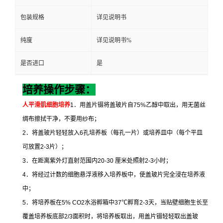
包装规格
详见说明书
纯度
详见说明书%
是否进口
是
培养操作步骤：
人平滑肌细胞培养
1
．用盖片镊将盖玻片自
75%
乙醇中取出，用无菌丝
绸布擦拭干净，不要用纱布；
2
．将盖玻片轻轻放入
6
孔培养板（每孔一片）或培养皿中（每个平皿
可放置
2-3
片）；
3
．在距离紫外灯直射范围内
20-30
厘米处照射
2-3
小时；
4
．将经过计数的细胞悬浮液移入培养板中，使盖玻片完全浸在培养液
中；
5
．将培养板在
5% CO2
水浴孵箱中
37
℃
孵育
2-3
天，当贴壁细胞生长至
覆盖培养板底部
2/3
面积时，将培养板取出，用盖片镊轻轻取出盖玻