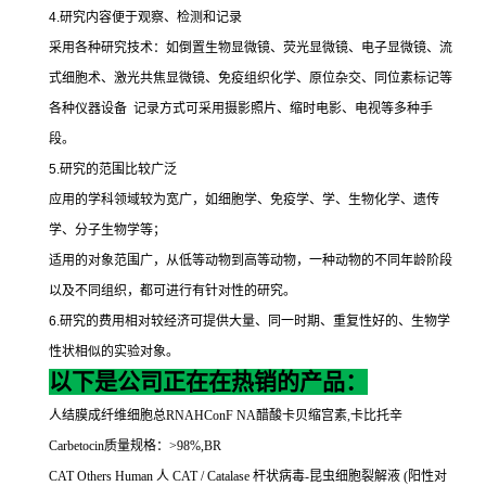
4.
研究内容便于观察、检测和记录
采用各种研究技术：如倒置生物显微镜、荧光显微镜、电子显微镜、流
式细胞术、激光共焦显微镜、免疫组织化学、原位杂交、同位素标记等
各种仪器设备
记录方式可采用摄影照片、缩时电影、电视等多种手
段。
5.
研究的范围比较广泛
应用的学科领域较为宽广，如细胞学、免疫学、学、生物化学、遗传
学、分子生物学等；
适用的对象范围广，从低等动物到高等动物，一种动物的不同年龄阶段
以及不同组织，都可进行有针对性的研究。
6.
研究的费用相对较经济可提供大量、同一时期、重复性好的、生物学
性状相似的实验对象。
以下是公司正在在热销的产品：
人结膜成纤维细胞总
RNAHConF NA
醋酸卡贝缩宫素
,
卡比托辛
Carbetocin
质量规格：
>98%,BR
CAT Others Human
人
CAT / Catalase
杆状病毒
-
昆虫细胞裂解液
(
阳性对