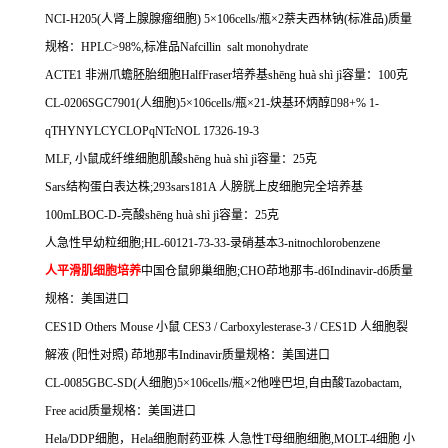
NCI-H205(
人肾上腺腺瘤细胞
) 5
×
106cells/
瓶×
2
萘夫西林钠
(
标准品
)
质量
规格：
HPLC>98%,
标准品
Nafcillin salt monohydrate
ACTE1
非洲爪蟾胚胎细胞
HalfFraser
培养基
sh
ē
ng hu
à
sh
ì
j
ì容量：
100
克
CL-0206SGC7901(
人细胞
)5
×
106cells/
瓶×
21-
炔基环炳醇

98+% 1-
qTHYNYLCYCLOPqNTcNOL 17326-19-3
MLF,
小鼠成纤维细胞肌酸
sh
ē
ng hu
à
sh
ì
j
ì容量：
25
克
Sars
结构蛋白表达株
;293sars181A
人膀胱上皮细胞完全培养基
100mLBOC-D-
亮酸
sh
ē
ng hu
à
sh
ì
j
ì容量：
25
克
人急性早幼粒细胞
;HL-60121-73-33-
录硝基本
3-nitnochlorobenzene
人平滑肌细胞培养
中国仓鼠卵巢细胞
;CHO
茚地那韦
-d6Indinavir-d6
质量
规格：美国进口
CES1D Others Mouse
小鼠
CES3 / Carboxylesterase-3 / CES1D
人细胞裂
解液
(
阳性对照
)
茚地那韦
Indinavir
质量规格：美国进口
CL-0085GBC-SD(
人细胞
)5
×
106cells/
瓶×
2
他唑巴坦
,
自由酸
Tazobactam,
Free acid
质量规格：美国进口
Hela/DDP
细胞，
Hela
细胞耐药亚株
人急性
T
母细胞细胞
,MOLT-4
细胞
小