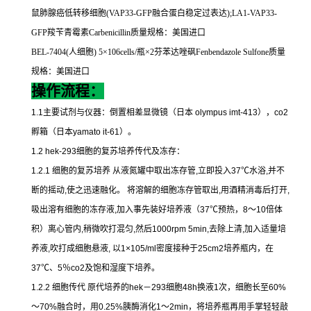
鼠肺腺癌低转移细胞
(VAP33-GFP
融合蛋白稳定过表达
);LA1-VAP33-
GFP
羧苄青霉素
Carbenicillin
质量规格：美国进口
BEL-7404(
人细胞
) 5
×
106cells/
瓶×
2
芬苯达唑砜
Fenbendazole Sulfone
质量
规格：美国进口
操作流程：
1.1
主要试剂与仪器：倒置相差显微镜（日本
olympus imt-413
），
co2
孵箱（日本
yamato it-61
）。
1.2 hek-293
细胞的复苏培养传代及冻存：
1.2.1
细胞的复苏培养
从液氮罐中取出冻存管
,
立即投入
37
℃
水浴
,
并不
断的摇动
,
使之迅速融化。
将溶解的细胞冻存管取出
,
用酒精消毒后打开
,
吸出溶有细胞的冻存液
,
加入事先装好培养液（
37
℃
预热，
8
～
10
倍体
积）离心管内
,
稍微吹打混匀
,
然后
1000rpm 5min,
去除上清
,
加入适量培
养液
,
吹打成细胞悬液
,
以
1×105/ml
密度接种于
25cm2
培养瓶内，在
37
℃
、
5
％
co2
及饱和湿度下培养。
1.2.2
细胞传代
原代培养的
hek
－
293
细胞
48h
换液
1
次，细胞长至
60%
～
70%
融合时，用
0.25%
胰酶消化
1
～
2min
，将培养瓶再用手掌轻轻敲