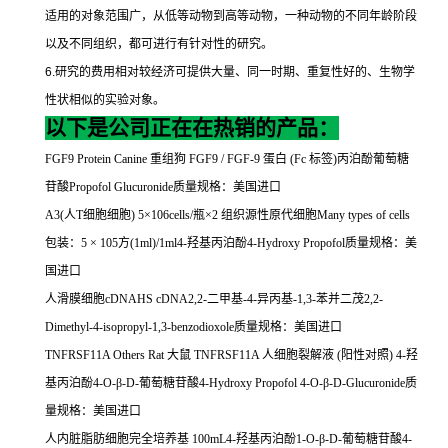
适用的对象范围广，从低等动物到高等动物，一种动物的不同年龄阶段
以及不同组织，都可进行有针对性的研究。
6.
研究的费用相对较经济可提供大量、同一时期、重复性好的、生物学
性状相似的实验对象。
以下是公司正在在热销的产品：
FGF9 Protein Canine
重组狗
FGF9 / FGF-9
蛋白
(Fc
标签
)
丙泊酚葡萄糖
苷酸
Propofol Glucuronide
质量规格：美国进口
A3(
人
T
细胞细胞
) 5
×
106cells/
瓶×
2
组织源性原代细胞
Many types of cells
包装：
5
×
105
方
(1ml)/1ml4-
羟基丙泊酚
4-Hydroxy Propofol
质量规格：美
国进口
人滑膜细胞
cDNAHS cDNA2,2-
二甲基
-4-
异丙基
-1,3-
苯并二茂
2,2-
Dimethyl-4-isopropyl-1,3-benzodioxole
质量规格：美国进口
TNFRSF11A Others Rat
大鼠
TNFRSF11A
人细胞裂解液
(
阳性对照
) 4-
羟
基丙泊酚
4-O-
β
-D-
葡萄糖苷酸
4-Hydroxy Propofol 4-O-
β
-D-Glucuronide
质
量规格：美国进口
人内脏脂肪细胞完全培养基
100mL4-
羟基丙泊酚
1-O-
β
-D-
葡萄糖苷酸
4-