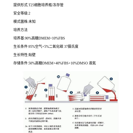
提供形式
:T25
细胞培养瓶
/
冻存管
安全等级
:2
模式菌株
:
未知
培养方法
培养基
:90%
高糖
DMEM+10%FBS
生长条件
:95%
空气
+5%
二氧化碳
37
摄氏度
生长特性
:
贴壁
存储条件
:50%
高糖
DMEM+40%FBS+10%DMSO
液氮