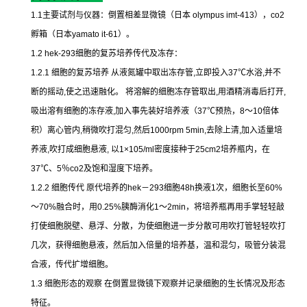
1.1
主要试剂与仪器：倒置相差显微镜（日本
olympus imt-413
），
co2
孵箱（日本
yamato it-61
）。
1.2 hek-293
细胞的复苏培养传代及冻存：
1.2.1
细胞的复苏培养
从液氮罐中取出冻存管
,
立即投入
37
℃
水浴
,
并不
断的摇动
,
使之迅速融化。
将溶解的细胞冻存管取出
,
用酒精消毒后打开
,
吸出溶有细胞的冻存液
,
加入事先装好培养液（
37
℃
预热，
8
～
10
倍体
积）离心管内
,
稍微吹打混匀
,
然后
1000rpm 5min,
去除上清
,
加入适量培
养液
,
吹打成细胞悬液
,
以
1×105/ml
密度接种于
25cm2
培养瓶内，在
37
℃
、
5
％
co2
及饱和湿度下培养。
1.2.2
细胞传代
原代培养的
hek
－
293
细胞
48h
换液
1
次，细胞长至
60%
～
70%
融合时，用
0.25%
胰酶消化
1
～
2min
，将培养瓶再用手掌轻轻敲
打使细胞脱壁、悬浮、分散，为使细胞进一步分散可用吹打管轻轻吹打
几次，获得细胞悬液，然后加入倍量的培养基，温和混匀，吸管分装混
合液，传代扩增细胞。
1.3
细胞形态的观察
在倒置显微镜下观察并记录细胞的生长情况及形态
特征。