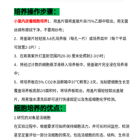
培养操作步骤：
小鼠内皮瘤细胞培养
1
．用盖片镊将盖玻片自
75%
乙醇中取出，用无菌
丝绸布擦拭干净，不要用纱布；
2
．将盖玻片轻轻放入
6
孔培养板（每孔一片）或培养皿中（每个平皿
可放置
2-3
片）；
3
．在距离紫外灯直射范围内
20-30
厘米处照射
2-3
小时；
4
．将经过计数的细胞悬浮液移入培养板中，使盖玻片完全浸在培养液
中；
5
．将培养板在
5% CO2
水浴孵箱中
37
℃
孵育
2-3
天，当贴壁细胞生长至
覆盖培养板底部
2/3
面积时，将培养板取出，用盖片镊轻轻取出盖玻
片，用蒸馏水漂洗后即可进行快速固定以及免疫细胞化学检测。
细胞培养的优点：
1.
研究的对象是活细胞
在实验过程中，根据要求可始终保持细胞活力，并可长时间监控、检测
甚至定量评估一部分活细胞的情况，包括活细胞的形态、结构、生命活