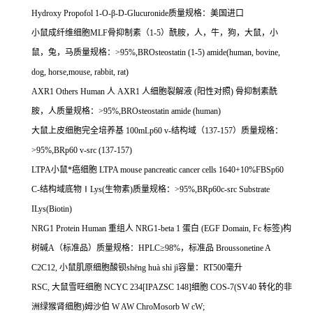
Hydroxy Propofol 1-O-
β
-D-Glucuronide
质量规格：美国进口
小鼠成纤维细胞
MLF
骨抑制素（
1-5
）酰胺，人，牛，狗，大鼠，小
鼠，兔，马质量规格：
>95%,BROsteostatin (1-5) amide(human, bovine,
dog, horse,mouse, rabbit, rat)
AXR1 Others Human
人
AXR1
人细胞裂解液
(
阳性对照
)
骨抑制素酰
胺，人质量规格：
>95%,BROsteostatin amide (human)
大鼠上皮细胞完全培养基
100mLp60 v-
结构域（
137-157
）质量规格：
>95%,BRp60 v-src (137-157)
LTPA
小鼠*癌细胞
LTPA mouse pancreatic cancer cells 1640+10%FBSp60
C-
结构域底物Ⅰ
Lys(
生物素
)
质量规格：
>95%,BRp60c-src Substrate
ILys(Biotin)
NRG1 Protein Human
重组人
NRG1-beta 1
蛋白
(EGF Domain, Fc
标签
)
构
树碱
A
（标准品）质量规格：
HPLC
≥
98%
，标准品
Broussonetine A
C2C12,
小鼠肌原细胞酸钡
sh
ē
ng hu
à
sh
ì
j
ì容量：
RT500
毫升
RSC,
大鼠雪旺细胞
NCYC 234[IPAZSC 148]
细胞
COS-7(SV40
转化的非
洲绿猴肾细胞
)
姆沙伯
W AW ChroMosorb W cW;