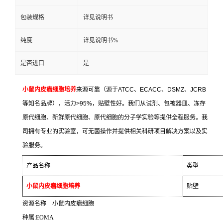
包装规格
详见说明书
纯度
详见说明书%
是否进口
是
小鼠内皮瘤细胞培养
来源可靠（源于
ATCC
、
ECACC
、
DSMZ
、
JCRB
等知名品牌），活力
>95%
，贴壁性好。我们从试剂、包被器皿、冻存
原代细胞、新鲜原代细胞、原代细胞的分子学实验等提供全程服务。我
司拥有专业的实验室，可无菌操作并提供相关科研项目解决方案以及实
验服务。
产品名称
类型
小鼠内皮瘤细胞培养
贴壁
资源名称
小鼠内皮瘤细胞
种属
:EOMA