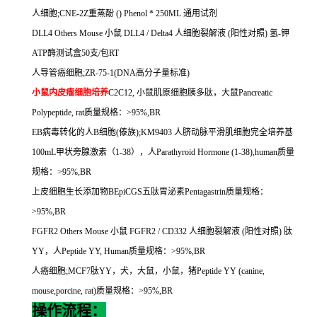
人细胞
;CNE-2Z
重蒸酚
() Phenol * 250ML
通用试剂
DLL4 Others Mouse
小鼠
DLL4 / Delta4
人细胞裂解液
(
阳性对照
)
氢
-
钾
ATP
酶测试盒
50
支
/
包
RT
人导管癌细胞
;ZR-75-1(DNA
高分子量标准
)
小鼠内皮瘤细胞培养
C2C12,
小鼠肌原细胞胰多肽，大鼠
Pancreatic
Polypeptide, rat
质量规格：
>95%,BR
EB
病毒转化的人
B
细胞
(
傣族
);KM9403
人脐动脉平滑肌细胞完全培养基
100mL
甲状旁腺激素（
1-38
），人
Parathyroid Hormone (1-38),human
质量
规格：
>95%,BR
上皮细胞生长添加物
BEpiCGS
五肽胃泌素
Pentagastrin
质量规格：
>95%,BR
FGFR2 Others Mouse
小鼠
FGFR2 / CD332
人细胞裂解液
(
阳性对照
)
肽
YY
，人
Peptide YY, Human
质量规格：
>95%,BR
人癌细胞
;MCF7
肽
YY
，犬，大鼠，小鼠，猪
Peptide YY (canine,
mouse,porcine, rat)
质量规格：
>95%,BR
操作流程：