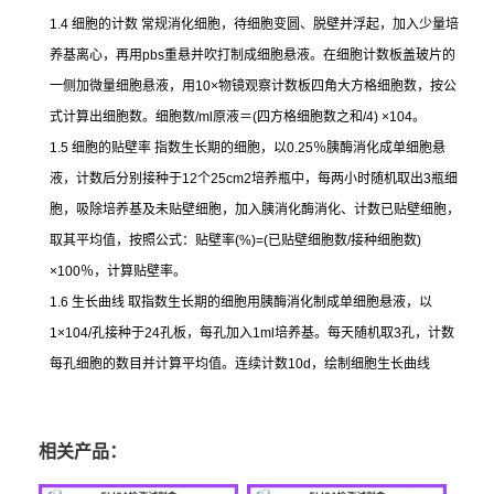
1.4
细胞的计数
常规消化细胞，待细胞变圆、脱壁并浮起，加入少量培
养基离心，再用
pbs
重悬并吹打制成细胞悬液。在细胞计数板盖玻片的
一侧加微量细胞悬液，用
10×
物镜观察计数板四角大方格细胞数，按公
式计算出细胞数。细胞数
/ml
原液＝
(
四方格细胞数之和
/4) ×104
。
1.5
细胞的贴壁率
指数生长期的细胞，以
0.25
％胰酶消化成单细胞悬
液，计数后分别接种于
12
个
25cm2
培养瓶中，每两小时随机取出
3
瓶细
胞，吸除培养基及未贴壁细胞，加入胰消化酶消化、计数已贴壁细胞，
取其平均值，按照公式：贴壁率
(%)=(
已贴壁细胞数
/
接种细胞数
)
×100
％，计算贴壁率。
1.6
生长曲线
取指数生长期的细胞用胰酶消化制成单细胞悬液，以
1×104/
孔接种于
24
孔板，每孔加入
1ml
培养基。每天随机取
3
孔，计数
每孔细胞的数目并计算平均值。连续计数
10d
，绘制细胞生长曲线
相关产品：