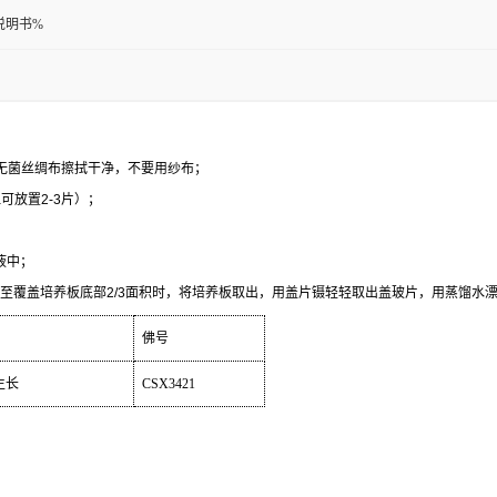
说明书%
无菌丝绸布擦拭干净，不要用纱布；
皿可放置
2-3
片）；
液中；
至覆盖培养板底部
2/3
面积时，将培养板取出，用盖片镊轻轻取出盖玻片，用蒸馏水
佛号
生长
CSX3421