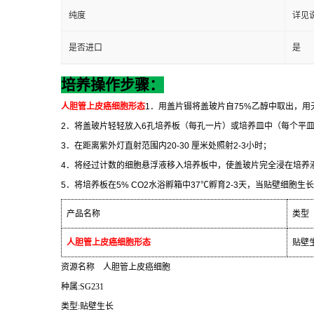
纯度
详见
是否进口
是
培养操作步骤：
人胆管上皮癌细胞形态
1
．用盖片镊将盖玻片自
75%
乙醇中取出，用
2
．将盖玻片轻轻放入
6
孔培养板（每孔一片）或培养皿中（每个平
3
．在距离紫外灯直射范围内
20-30
厘米处照射
2-3
小时；
4
．将经过计数的细胞悬浮液移入培养板中，使盖玻片完全浸在培养
5
．将培养板在
5% CO2
水浴孵箱中
37
℃
孵育
2-3
天，当贴壁细胞生长
产品名称
类型
人胆管上皮癌细胞形态
贴壁
资源名称
人胆管上皮癌细胞
种属
:SG231
类型
:
贴壁生长