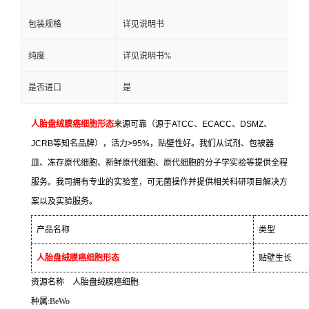
包装规格
详见说明书
纯度
详见说明书%
是否进口
是
人胎盘绒膜癌细胞形态
来源可靠（源于
ATCC
、
ECACC
、
DSMZ
、
JCRB
等知名品牌），活力
>95%
，贴壁性好。我们从试剂、包被器
皿、冻存原代细胞、新鲜原代细胞、原代细胞的分子学实验等提供全程
服务。我司拥有专业的实验室，可无菌操作并提供相关科研项目解决方
案以及实验服务。
产品名称
类型
人胎盘绒膜癌细胞形态
贴壁生长
资源名称
人胎盘绒膜癌细胞
种属
:BeWo