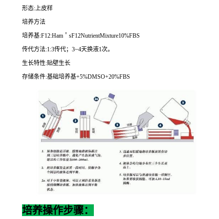
形态
:
上皮样
培养方法
培养基
:F12:Ham
＇
sF12NutrientMixture10%FBS
传代方法
:1:3
传代；
3~4
天换液
1
次。
生长特性
:
贴壁生长
存储条件
:
基础培养基
+5%DMSO+20%FBS
培养操作步骤：