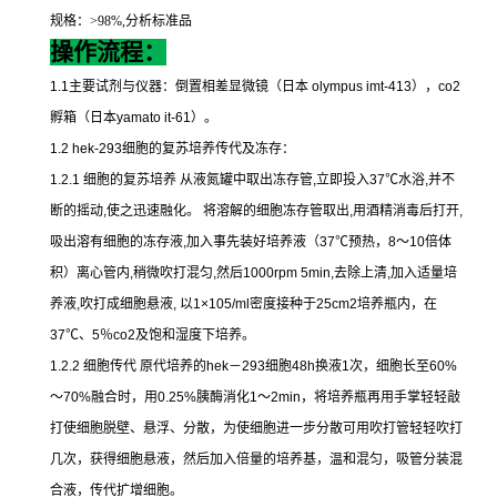
规格：
>98%,
分析标准品
操作流程：
1.1
主要试剂与仪器：倒置相差显微镜（日本
olympus imt-413
），
co2
孵箱（日本
yamato it-61
）。
1.2 hek-293
细胞的复苏培养传代及冻存：
1.2.1
细胞的复苏培养
从液氮罐中取出冻存管
,
立即投入
37
℃
水浴
,
并不
断的摇动
,
使之迅速融化。
将溶解的细胞冻存管取出
,
用酒精消毒后打开
,
吸出溶有细胞的冻存液
,
加入事先装好培养液（
37
℃
预热，
8
～
10
倍体
积）离心管内
,
稍微吹打混匀
,
然后
1000rpm 5min,
去除上清
,
加入适量培
养液
,
吹打成细胞悬液
,
以
1×105/ml
密度接种于
25cm2
培养瓶内，在
37
℃
、
5
％
co2
及饱和湿度下培养。
1.2.2
细胞传代
原代培养的
hek
－
293
细胞
48h
换液
1
次，细胞长至
60%
～
70%
融合时，用
0.25%
胰酶消化
1
～
2min
，将培养瓶再用手掌轻轻敲
打使细胞脱壁、悬浮、分散，为使细胞进一步分散可用吹打管轻轻吹打
几次，获得细胞悬液，然后加入倍量的培养基，温和混匀，吸管分装混
合液，传代扩增细胞。