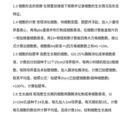
1.3
细胞形态的观察
在倒置显微镜下观察并记录细胞的生长情况及形态
特征。
1.4
细胞的计数
常规消化细胞，待细胞变圆、脱壁并浮起，加入少量培
养基离心，再用
pbs
重悬并吹打制成细胞悬液。在细胞计数板盖玻片的
一侧加微量细胞悬液，用
10×
物镜观察计数板四角大方格细胞数，按公
式计算出细胞数。细胞数
/ml
原液＝
(
四方格细胞数之和
/4) ×104
。
1.5
细胞的贴壁率
指数生长期的细胞，以
0.25
％胰酶消化成单细胞悬
液，计数后分别接种于
12
个
25cm2
培养瓶中，每两小时随机取出
3
瓶细
胞，吸除培养基及未贴壁细胞，加入胰消化酶消化、计数已贴壁细胞，
取其平均值，按照公式：贴壁率
(%)=(
已贴壁细胞数
/
接种细胞数
)
×100
％，计算贴壁率。
1.6
生长曲线
取指数生长期的细胞用胰酶消化制成单细胞悬液，以
1×104/
孔接种于
24
孔板，每孔加入
1ml
培养基。每天随机取
3
孔，计数
每孔细胞的数目并计算平均值。连续计数
10d
，绘制细胞生长曲线