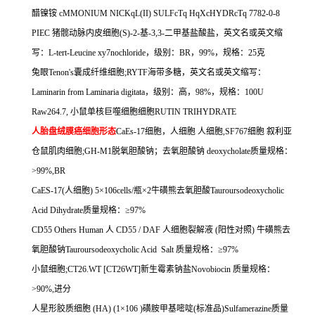
醋镍铵
cMMONIUM NICKqL(II) SULFcTq HqXcHYDRcTq 7782-0-8
PIEC
猪髋动脉内皮细胞
(S)-2-
基
-3,3-
二甲基盐酸盐，英文名或英文缩
写：
L-tert-Leucine xy7nochloride
，级别：
BR
，
99%
，规格：
25
克
兔眼
Tenon's
囊成纤维细胞
;RYTF
海带多糖，英文名或英文缩写：
Laminarin from Laminaria digitata
，级别：高，
98%
，规格：
100U
Raw264.7,
小鼠单核巨噬细胞细胞
RUTIN TRIHYDRATE
人胎盘绒膜癌细胞形态
CaEs-17
细胞，人细胞
人细胞
,SF767
细胞
叙利亚
仓鼠肌肉细胞
;GH-M1
脱氧胆酸钠；去氧胆酸钠
deoxycholate
质量规格：
>99%,BR
CaES-17(
人细胞
) 5
×
106cells/
瓶×
2
牛磺熊去氧胆酸
Tauroursodeoxycholic
Acid Dihydrate
质量规格：≥
97%
CD55 Others Human
人
CD55 / DAF
人细胞裂解液
(
阳性对照
)
牛磺熊去
氧胆酸钠
Tauroursodeoxycholic Acid Salt
质量规格：≥
97%
小鼠细胞
;CT26.WT [CT26WT]
新生霉素钠盐
Novobiocin
质量规格：
>90%,
进分
人星形胶质细胞
(HA) (1
×
106 )
磺胺甲基嘧啶
(
标准品
)Sulfamerazine
质量