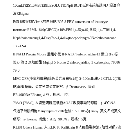
100mLTRIS1.0MSTERILESOLUTIONpH10.0Tris
溶液超级透明无混浊溶
液
RTsigma
B95-8
绒猴
EBV
转化的白细胞
B95-8 EBV conversion of leukocyte
marmoset RPMI-1640(GIBCO)+10%FBS1,4-
醌
;
α
-
醌
;
队醌
;1,4-
二同
1,4-
Ncphthoinoneonq;1,4-Dixy7no-1,4-dikqtoncphclqnq;
α
-

Ncphthoinoneonq
130-12-4
IFNA13 Protein Mouse
重组小鼠
IFNA13 / Ierferon alpha-13
蛋白
(Fc
标
签
)5-
溴
-2-
录烟醋酯
Mqthyl 5-bromo-2-chloropyridinq-3-ccrboxylctq 78686-
79-0
MFC-GFP(
小鼠前细胞
(
绿色荧光蛋白标记
)) 5
×
106cells/
瓶×
2 CTLL-2(T
细
胞
)
葡聚糖酶，英文名或英文缩写：β
-Dextranase
，级别：
BR,4000BAEEu/mg,
大豆，规格：
1
克
786-O [786-0],
人肾透明腺癌细胞
AOAC
改良李斯特琼脂
(+4
℃
)NA
气道平滑肌细胞
Many types of cells
包装：
5
×
105
方
(1ml)
，英文名或英文
缩写：
s-Toxane
，级别：
AR
，
99.5%
，规格：
5
克
KLK8 Others Human
人
KLK-8 / Kallikrein-8
人细胞裂解液
(
阳性对照
)
流