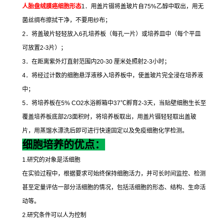
人胎盘绒膜癌细胞形态
1
．用盖片镊将盖玻片自
75%
乙醇中取出，用无
菌丝绸布擦拭干净，不要用纱布；
2
．将盖玻片轻轻放入
6
孔培养板（每孔一片）或培养皿中（每个平皿
可放置
2-3
片）；
3
．在距离紫外灯直射范围内
20-30
厘米处照射
2-3
小时；
4
．将经过计数的细胞悬浮液移入培养板中，使盖玻片完全浸在培养液
中；
5
．将培养板在
5% CO2
水浴孵箱中
37
℃
孵育
2-3
天，当贴壁细胞生长至
覆盖培养板底部
2/3
面积时，将培养板取出，用盖片镊轻轻取出盖玻
片，用蒸馏水漂洗后即可进行快速固定以及免疫细胞化学检测。
细胞培养的优点：
1.
研究的对象是活细胞
在实验过程中，根据要求可始终保持细胞活力，并可长时间监控、检测
甚至定量评估一部分活细胞的情况，包括活细胞的形态、结构、生命活
动等。
2.
研究条件可以人为控制