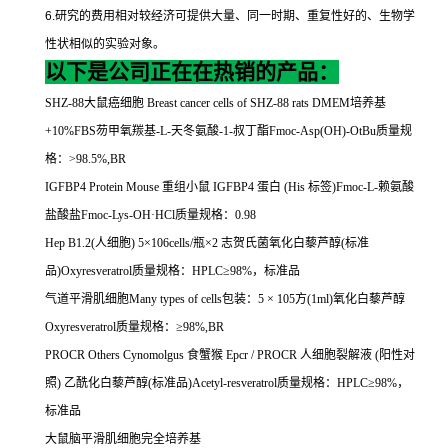
6.
研究的费用相对较经济可提供大量、同一时期、重复性好的、生物学
性状相似的实验对象。
以下是公司正在在热销的产品：
SHZ-88
大鼠癌细胞
Breast cancer cells of SHZ-88 rats DMEM
培养基
+10%FBS
芴甲氧羰基
-L-
天冬氨酸
-1-
叔丁酯
Fmoc-Asp(OH)-OtBu
质量规
格：
>98.5%,BR
IGFBP4 Protein Mouse
重组小鼠
IGFBP4
蛋白
(His
标签
)Fmoc-L-
赖氨酸
盐酸盐
Fmoc-Lys-OH
·
HCl
质量规格：
0.98
Hep B1.2(
人细胞
) 5
×
106cells/
瓶×
2
志贺氏菌氧化白藜芦醇
(
标准
品
)Oxyresveratrol
质量规格：
HPLC
≥
98%
，标准品
气道平滑肌细胞
Many types of cells
包装：
5
×
105
方
(1ml)
氧化白藜芦醇
Oxyresveratrol
质量规格：≥
98%,BR
PROCR Others Cynomolgus
食蟹猴
Epcr / PROCR
人细胞裂解液
(
阳性对
照
)
乙酰化白藜芦醇
(
标准品
)Acetyl-resveratrol
质量规格：
HPLC
≥
98%
，
标准品
大鼠脑平滑肌细胞完全培养基