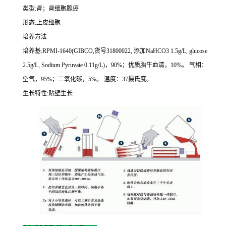
类型
:
肾；肾细胞腺癌
形态
:
上皮细胞
培养方法
培养基
:RPMI-1640(GIBCO,
货号
31800022,
添加
NaHCO3 1.5g/L, glucose
2.5g/L, Sodium Pyruvate 0.11g/L)
，
90%
；优质胎牛血清，
10%
。
气相：
空气，
95%
；二氧化碳，
5%
。
温度：
37
摄氏度。
生长特性
:
贴壁生长