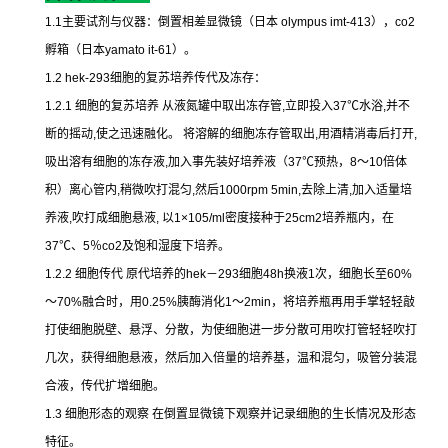
1.1
主要试剂与仪器：倒置相差显微镜（日本
olympus imt-413
），
co2
孵箱（日本
yamato it-61
）。
1.2 hek-293
细胞的复苏培养传代及冻存：
1.2.1
细胞的复苏培养
从液氮罐中取出冻存管
,
立即投入
37
℃
水浴
,
并不
断的摇动
,
使之迅速融化。
将溶解的细胞冻存管取出
,
用酒精消毒后打开
,
吸出溶有细胞的冻存液
,
加入事先装好培养液（
37
℃
预热，
8
～
10
倍体
积）离心管内
,
稍微吹打混匀
,
然后
1000rpm 5min,
去除上清
,
加入适量培
养液
,
吹打成细胞悬液
,
以
1×105/ml
密度接种于
25cm2
培养瓶内，在
37
℃
、
5
％
co2
及饱和湿度下培养。
1.2.2
细胞传代
原代培养的
hek
－
293
细胞
48h
换液
1
次，细胞长至
60%
～
70%
融合时，用
0.25%
胰酶消化
1
～
2min
，将培养瓶再用手掌轻轻敲
打使细胞脱壁、悬浮、分散，为使细胞进一步分散可用吹打管轻轻吹打
几次，获得细胞悬液，然后加入倍量的培养基，温和混匀，吸管分装混
合液，传代扩增细胞。
1.3
细胞形态的观察
在倒置显微镜下观察并记录细胞的生长情况及形态
特征。