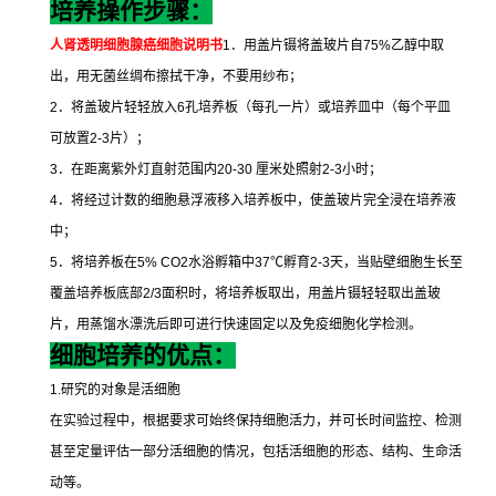
培养操作步骤：
人肾透明细胞腺癌细胞说明书
1
．用盖片镊将盖玻片自
75%
乙醇中取
出，用无菌丝绸布擦拭干净，不要用纱布；
2
．将盖玻片轻轻放入
6
孔培养板（每孔一片）或培养皿中（每个平皿
可放置
2-3
片）；
3
．在距离紫外灯直射范围内
20-30
厘米处照射
2-3
小时；
4
．将经过计数的细胞悬浮液移入培养板中，使盖玻片完全浸在培养液
中；
5
．将培养板在
5% CO2
水浴孵箱中
37
℃
孵育
2-3
天，当贴壁细胞生长至
覆盖培养板底部
2/3
面积时，将培养板取出，用盖片镊轻轻取出盖玻
片，用蒸馏水漂洗后即可进行快速固定以及免疫细胞化学检测。
细胞培养的优点：
1.
研究的对象是活细胞
在实验过程中，根据要求可始终保持细胞活力，并可长时间监控、检测
甚至定量评估一部分活细胞的情况，包括活细胞的形态、结构、生命活
动等。