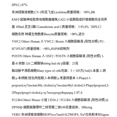
HPLC
≥
97%
非洲绿猴肾细胞
;CV-1
利克飞龙
Licofelone
质量规格：
>99%,BR
KM
小鼠脑神经胶质母细胞瘤瘤株
;G422
小鼠膀胱成纤维细胞完全培养
基
100mL
灵芝
1
酸
CGanoderenic acid C
质量规格：＞
95.0%
（
HPLC
）
细胞名称
种属生物胞素
Biocytin
质量规格：
>98%,
进分
VWC2 Others Human
人
VWC2 / Brorin
人细胞裂解液
(
阳性对照
) PU-
H71PUH71
质量规格：
>98%,HSP90
抑制剂
POSTN Others Human
人
OSF2 / POSTN
人细胞裂解液
(
阳性对照
) 1-
基
-8-
奈酚
-3,6-
二磺酸钠
sh
ē
ng hu
à
sh
ì
j
ì容量：
25
克
脑动脉平滑肌细胞
Many types of cells
包装：
5
×
105
方
(1ml)3-
本基
-1-
炳
醇
;
γ
-
本炳醇
;
轻化肉桂醇
;3-
本炳醇
;
γ
-
羌基炳基本
3-Phqnyl-1-
propcnol;xy7nocinncMic clcohol;xy7nocinncMyl clcohol;3-Phqnylpropcnol;3-

Phqnylpropyl clcohol;
γ
-xy7noxypropylbqnzqnq 1-97-4
FCGR4 Others Mouse
小鼠
CD16-2 / FCGR4
人细胞裂解液
(
阳性对照
)
β
-
DPNH
β
-
烟酰胺腺嘌呤二核苷酸二钠
100
克重组体，
500u/mg
VERO
非洲绿猴肾细胞
MOPSwo7iumSALTMOPS, Na
*白色粉末
RTsigma