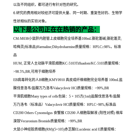
以及不同组织，都可进行有针对性的研究。
6.
研究的费用相对较经济可提供大量、同一时期、重复性好的、生物学
性状相似的实验对象。
以下是公司正在在热销的产品：
CM-M038
小鼠肝内胆管上皮细胞完全培养基
100mL
骆驼蓬碱
;
骆驼蓬灵
;
哈梅灵
(
标准品
)Harmaline;Dihydroharmine
质量规格：
HPLC
≥
98%
，标准
品
HUM,
正常人主动脉平滑肌细胞
KC-5103Tifluadom/KC-5103
质量规格：
>98.5%,BR,
可用于细胞培养
EB
病毒转化的人
B
细胞
;KMY0910
真皮成纤维细胞完全培养基
100mL
盐
酸伐昔洛韦
/
盐酸万乃洛韦
Valacyclovir HCl
质量规格：
>99%,BR
平滑肌细胞
Many types of cells
包装：
5
×
105
方
(1ml)
盐酸伐昔洛韦
/
盐酸
万乃洛韦（标准品）
Valacyclovir HCl
质量规格：
HPLC>98%,
标准品
CD200 Others Cynomolgus
食蟹猴
CD200
人细胞裂解液
(
阳性对照
)
维库
溴铵
Vecuronium Bromide
质量规格：
>99%,BR
大鼠小神经胶质细胞
(RM)(5
×
105)
赤芝酸
ELucidenic acid E
质量规格：