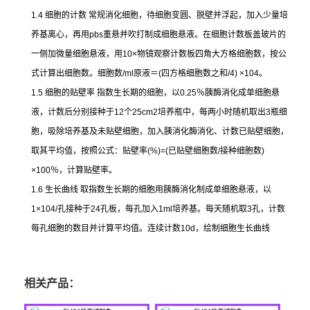
1.4
细胞的计数
常规消化细胞，待细胞变圆、脱壁并浮起，加入少量培
养基离心，再用
pbs
重悬并吹打制成细胞悬液。在细胞计数板盖玻片的
一侧加微量细胞悬液，用
10×
物镜观察计数板四角大方格细胞数，按公
式计算出细胞数。细胞数
/ml
原液＝
(
四方格细胞数之和
/4) ×104
。
1.5
细胞的贴壁率
指数生长期的细胞，以
0.25
％胰酶消化成单细胞悬
液，计数后分别接种于
12
个
25cm2
培养瓶中，每两小时随机取出
3
瓶细
胞，吸除培养基及未贴壁细胞，加入胰消化酶消化、计数已贴壁细胞，
取其平均值，按照公式：贴壁率
(%)=(
已贴壁细胞数
/
接种细胞数
)
×100
％，计算贴壁率。
1.6
生长曲线
取指数生长期的细胞用胰酶消化制成单细胞悬液，以
1×104/
孔接种于
24
孔板，每孔加入
1ml
培养基。每天随机取
3
孔，计数
每孔细胞的数目并计算平均值。连续计数
10d
，绘制细胞生长曲线
相关产品：