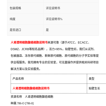
包装规格
详见说明书
纯度
详见说明书%
是否进口
是
人肾透明细胞腺癌细胞说明书
来源可靠（源于
ATCC
、
ECACC
、
DSMZ
、
JCRB
等知名品牌），活力
>95%
，贴壁性好。我们从试剂、
包被器皿、冻存原代细胞、新鲜原代细胞、原代细胞的分子学实验等提
供全程服务。我司拥有专业的实验室，可无菌操作并提供相关科研项目
解决方案以及实验服务。
产品名称
类型
人肾透明细胞腺癌细胞说明书
贴壁生长
资源名称
人肾透明细胞腺癌细胞
种属
:786-O [786-0]