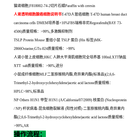
猫肾细胞
;F818002-74-2
切片石蜡
Paraffin with ceresin
人肾透明细胞腺癌细胞说明书
T-47D
人管癌细胞
T-47D human breast duct
carcinoma cells DMEM
培养基
+10%FBS
瑞格非尼
Regorafenib(BAY 73-
4506)
质量规格：
>99%,
多激酶抑制剂
TSLP Protein Mouse
重组小鼠
TSLP
蛋白
(His
标签
)MK-
2866Ostarine,GTx-024
质量规格：
>99%
人肾小管上皮细胞
;HKC
人肺大平滑肌细胞完全培养基
100mLXTT
钠盐
XTT salt
质量规格：
>90%,
进分
小鼠成纤维细胞
MLF
二氢猕猴桃内酯
,
奇异果内酯
(
标准品
)(2,6,6-
Trimethyl-2-hydroxycyclohexylidene)acetic acid lactone
质量规格：
HPLC>98%,
标准品
NP Others H1N1
甲型
H1N1 (A/California/07/2009)
核蛋白
(Nucleoprotein
/ NP)
杆状病毒
-
昆虫细胞裂解液
(
阳性对照
)
二氢猕猴桃内酯
,
奇异果内
酯
(2,6,6-Trimethyl-2-hydroxycyclohexylidene)acetic acid lactone
质量规格：
>99%,AR
操作流程：