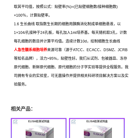
取其平均值，按照公式：贴壁率
(%)=(
已贴壁细胞数
/
接种细胞数
)
×100
％，计算贴壁率。
1.6
生长曲线
取指数生长期的细胞用胰酶消化制成单细胞悬液，以
1×104/
孔接种于
24
孔板，每孔加入
1ml
培养基。每天随机取
3
孔，计数
每孔细胞的数目并计算平均值。连续计数
10d
，绘制细胞生长曲线
人急性髓系细胞培养
来源可靠（源于
ATCC
、
ECACC
、
DSMZ
、
JCRB
等知名品牌），活力
>95%
，贴壁性好。我们从试剂、包被器皿、冻存
原代细胞、新鲜原代细胞、原代细胞的分子学实验等提供全程服务。我
司拥有专业的实验室，可无菌操作并提供相关科研项目解决方案以及实
验服务。
相关产品：