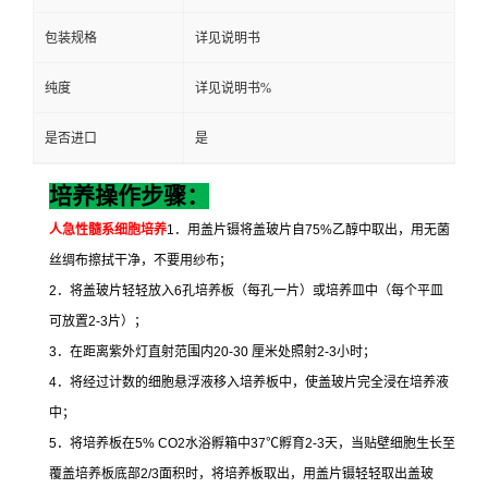
包装规格
详见说明书
纯度
详见说明书%
是否进口
是
培养操作步骤：
人急性髓系细胞培养
1
．用盖片镊将盖玻片自
75%
乙醇中取出，用无菌
丝绸布擦拭干净，不要用纱布；
2
．将盖玻片轻轻放入
6
孔培养板（每孔一片）或培养皿中（每个平皿
可放置
2-3
片）；
3
．在距离紫外灯直射范围内
20-30
厘米处照射
2-3
小时；
4
．将经过计数的细胞悬浮液移入培养板中，使盖玻片完全浸在培养液
中；
5
．将培养板在
5% CO2
水浴孵箱中
37
℃
孵育
2-3
天，当贴壁细胞生长至
覆盖培养板底部
2/3
面积时，将培养板取出，用盖片镊轻轻取出盖玻