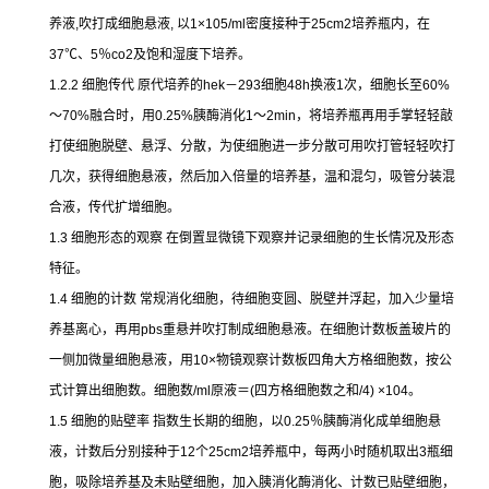
养液
,
吹打成细胞悬液
,
以
1×105/ml
密度接种于
25cm2
培养瓶内，在
37
℃
、
5
％
co2
及饱和湿度下培养。
1.2.2
细胞传代
原代培养的
hek
－
293
细胞
48h
换液
1
次，细胞长至
60%
～
70%
融合时，用
0.25%
胰酶消化
1
～
2min
，将培养瓶再用手掌轻轻敲
打使细胞脱壁、悬浮、分散，为使细胞进一步分散可用吹打管轻轻吹打
几次，获得细胞悬液，然后加入倍量的培养基，温和混匀，吸管分装混
合液，传代扩增细胞。
1.3
细胞形态的观察
在倒置显微镜下观察并记录细胞的生长情况及形态
特征。
1.4
细胞的计数
常规消化细胞，待细胞变圆、脱壁并浮起，加入少量培
养基离心，再用
pbs
重悬并吹打制成细胞悬液。在细胞计数板盖玻片的
一侧加微量细胞悬液，用
10×
物镜观察计数板四角大方格细胞数，按公
式计算出细胞数。细胞数
/ml
原液＝
(
四方格细胞数之和
/4) ×104
。
1.5
细胞的贴壁率
指数生长期的细胞，以
0.25
％胰酶消化成单细胞悬
液，计数后分别接种于
12
个
25cm2
培养瓶中，每两小时随机取出
3
瓶细
胞，吸除培养基及未贴壁细胞，加入胰消化酶消化、计数已贴壁细胞，