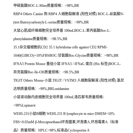
甲硫氨酸
BOC-L-Mine
质量规格：
>98%,BR
RBP4 Others Canine
狗
RBP4
人细胞裂解液
(
阳性对照
) BOC-L-
丝氨酸
N-
(tert-Butoxycarbonyl)-L-serine
质量规格：
>99%,BR
大鼠心肌成纤维细胞完全培养基
100mLBOC-L-
苯丙氨酸
Boc-L-
phenylalanine
质量规格：
>98.5%,BR
35.1
杂交瘤细胞抗
CD2 35.1 hybridoma cells against CD2 RPMI-
1640(GIBCO)+10%FBSBOC-
甘氨酸
Boc-Glycine
质量规格：
>98%,BR
IFNA5 Protein Mouse
重组小鼠
IFNA5 / IFNaG
蛋白
(His
标签
)BOC-L-
异亮氨酸
Boc-Ile-OH
质量规格：
>98.5%,BR
TIGIT Others Mouse
小鼠
TIGIT / VSTM3
人细胞裂解液
(
阳性对照
)
氯尼
达明质量规格：
>99%,BRLonidamine
小鼠肾动脉内皮细胞完全培养基
100mL
洛匹那韦质量规格：
>99%Lopinavir
WEHI-231
小鼠
B
细胞
WEHI-231 B lymphocyte in mice DMEM+10%
FBS+0.05mM
β
-Mercaptoethanol
环孢菌素
,
环孢素
A,
环孢霉素
A
（标准
品）质量规格：
HPLC>98%,
标准品
Cyclosporine A