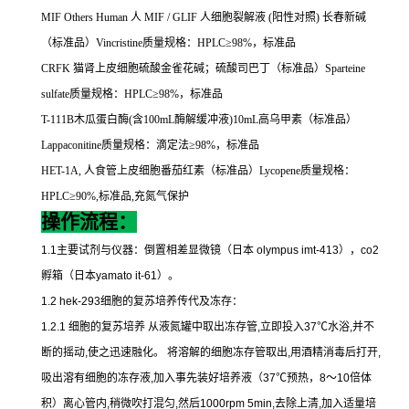
MIF Others Human
人
MIF / GLIF
人细胞裂解液
(
阳性对照
)
长春新碱
（标准品）
Vincristine
质量规格：
HPLC
≥
98%
，标准品
CRFK
猫肾上皮细胞硫酸金雀花碱；硫酸司巴丁（标准品）
Sparteine
sulfate
质量规格：
HPLC
≥
98%
，标准品
T-111B
木瓜蛋白酶
(
含
100mL
酶解缓冲液
)10mL
高乌甲素（标准品）
Lappaconitine
质量规格：滴定法≥
98%
，标准品
HET-1A,
人食管上皮细胞番茄红素（标准品）
Lycopene
质量规格：
HPLC
≥
90%,
标准品
,
充氮气保护
操作流程：
1.1
主要试剂与仪器：倒置相差显微镜（日本
olympus imt-413
），
co2
孵箱（日本
yamato it-61
）。
1.2 hek-293
细胞的复苏培养传代及冻存：
1.2.1
细胞的复苏培养
从液氮罐中取出冻存管
,
立即投入
37
℃
水浴
,
并不
断的摇动
,
使之迅速融化。
将溶解的细胞冻存管取出
,
用酒精消毒后打开
,
吸出溶有细胞的冻存液
,
加入事先装好培养液（
37
℃
预热，
8
～
10
倍体
积）离心管内
,
稍微吹打混匀
,
然后
1000rpm 5min,
去除上清
,
加入适量培