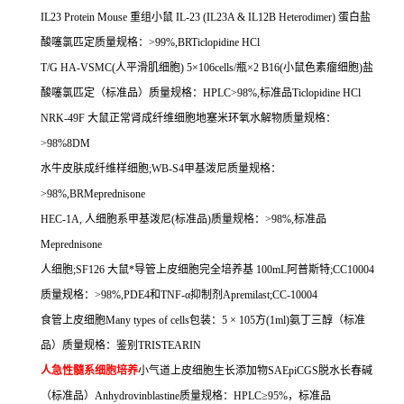
IL23 Protein Mouse
重组小鼠
IL-23 (IL23A & IL12B Heterodimer)
蛋白盐
酸噻氯匹定质量规格：
>99%,BRTiclopidine HCl
T/G HA-VSMC(
人平滑肌细胞
) 5
×
106cells/
瓶×
2 B16(
小鼠色素瘤细胞
)
盐
酸噻氯匹定（标准品）质量规格：
HPLC>98%,
标准品
Ticlopidine HCl
NRK-49F
大鼠正常肾成纤维细胞地塞米环氧水解物质量规格：
>98%8DM
水牛皮肤成纤维样细胞
;WB-S4
甲基泼尼质量规格：
>98%,BRMeprednisone
HEC-1A,
人细胞系甲基泼尼
(
标准品
)
质量规格：
>98%,
标准品
Meprednisone
人细胞
;SF126
大鼠*导管上皮细胞完全培养基
100mL
阿普斯特
;CC10004
质量规格：
>98%,PDE4
和
TNF-
α抑制剂
Apremilast;CC-10004
食管上皮细胞
Many types of cells
包装：
5
×
105
方
(1ml)
氨丁三醇（标准
品）质量规格：鉴别
TRISTEARIN
人急性髓系细胞培养
小气道上皮细胞生长添加物
SAEpiCGS
脱水长春碱
（标准品）
Anhydrovinblastine
质量规格：
HPLC
≥
95%
，标准品