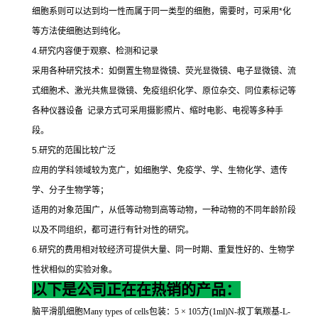
细胞系则可以达到均一性而属于同一类型的细胞，需要时，可采用
*
化
等方法使细胞达到纯化。
4.
研究内容便于观察、检测和记录
采用各种研究技术：如倒置生物显微镜、荧光显微镜、电子显微镜、流
式细胞术、激光共焦显微镜、免疫组织化学、原位杂交、同位素标记等
各种仪器设备
记录方式可采用摄影照片、缩时电影、电视等多种手
段。
5.
研究的范围比较广泛
应用的学科领域较为宽广，如细胞学、免疫学、学、生物化学、遗传
学、分子生物学等；
适用的对象范围广，从低等动物到高等动物，一种动物的不同年龄阶段
以及不同组织，都可进行有针对性的研究。
6.
研究的费用相对较经济可提供大量、同一时期、重复性好的、生物学
性状相似的实验对象。
以下是公司正在在热销的产品：
脑平滑肌细胞
Many types of cells
包装：
5
×
105
方
(1ml)N-
叔丁氧羰基
-L-