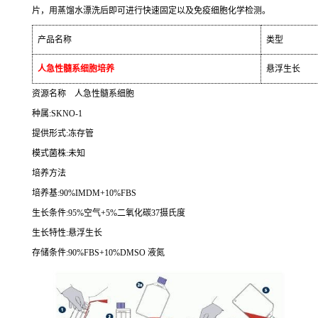
片，用蒸馏水漂洗后即可进行快速固定以及免疫细胞化学检测。
产品名称
类型
人急性髓系细胞培养
悬浮生长
资源名称
人急性髓系细胞
种属
:SKNO-1
提供形式
:
冻存管
模式菌株
:
未知
培养方法
培养基
:90%IMDM+10%FBS
生长条件
:95%
空气
+5%
二氧化碳
37
摄氏度
生长特性
:
悬浮生长
存储条件
:90%FBS+10%DMSO
液氮