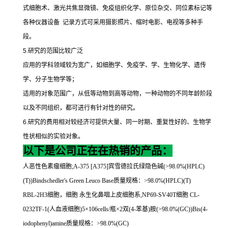
式细胞术、激光共焦显微镜、免疫组织化学、原位杂交、同位素标记等
各种仪器设备
记录方式可采用摄影照片、缩时电影、电视等多种手
段。
5.
研究的范围比较广泛
应用的学科领域较为宽广，如细胞学、免疫学、学、生物化学、遗传
学、分子生物学等；
适用的对象范围广，从低等动物到高等动物，一种动物的不同年龄阶段
以及不同组织，都可进行有针对性的研究。
6.
研究的费用相对较经济可提供大量、同一时期、重复性好的、生物学
性状相似的实验对象。
以下是公司正在在热销的产品：
人恶性色素瘤细胞
;A-375 [A375]
宾雪德拉氏绿隐色碱
(>98.0%(HPLC)
(T))Bindschedler's Green Leuco Base
质量规格：
>98.0%(HPLC)(T)
RBL-2H3
细胞，细胞
永生化鼻咽上皮细胞系
,NP69-SV40T
细胞
CL-
0232TF-1(
人血液细胞
)5
×
106cells/
瓶×
2
双
(4-
苯基
)
胺
(>98.0%(GC))Bis(4-
iodophenyl)amine
质量规格：
>98.0%(GC)