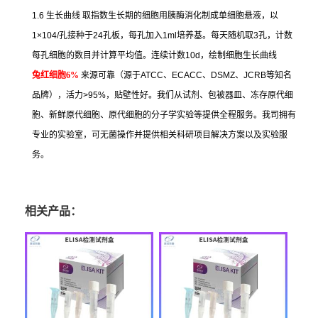
1.6
生长曲线
取指数生长期的细胞用胰酶消化制成单细胞悬液，以
1×104/
孔接种于
24
孔板，每孔加入
1ml
培养基。每天随机取
3
孔，计数
每孔细胞的数目并计算平均值。连续计数
10d
，绘制细胞生长曲线
兔红细胞
6%
来源可靠（源于
ATCC
、
ECACC
、
DSMZ
、
JCRB
等知名
品牌），活力
>95%
，贴壁性好。我们从试剂、包被器皿、冻存原代细
胞、新鲜原代细胞、原代细胞的分子学实验等提供全程服务。我司拥有
专业的实验室，可无菌操作并提供相关科研项目解决方案以及实验服
务。
相关产品：