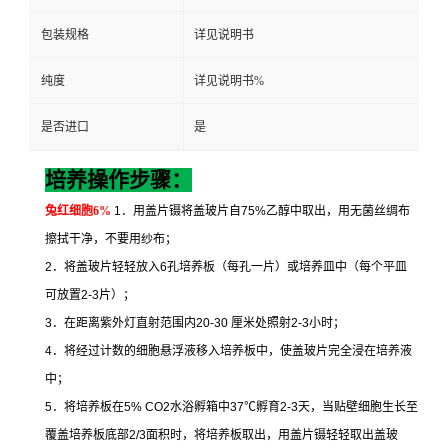
包装规格
详见说明书
纯度
详见说明书%
是否进口
是
培养操作步骤：
兔红细胞
6%
1
．用盖片镊将盖玻片自
75%
乙醇中取出，用无菌丝绸布
擦拭干净，不要用纱布；
2
．将盖玻片轻轻放入
6
孔培养板（每孔一片）或培养皿中（每个平皿
可放置
2-3
片）；
3
．在距离紫外灯直射范围内
20-30
厘米处照射
2-3
小时；
4
．将经过计数的细胞悬浮液移入培养板中，使盖玻片完全浸在培养液
中；
5
．将培养板在
5% CO2
水浴孵箱中
37
℃
孵育
2-3
天，当贴壁细胞生长至
覆盖培养板底部
2/3
面积时，将培养板取出，用盖片镊轻轻取出盖玻