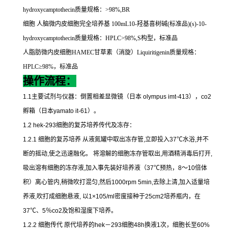
hydroxycamptothecin
质量规格：
>98%,BR
细胞
人脑微内皮细胞完全培养基
100mL10-
羟基喜树碱
(
标准品
)(s)-10-
hydroxycamptothecin
质量规格：
HPLC>98%,S
构型，标准品
人脂肪微内皮细胞
HAMEC
甘草素（消旋）
Liquiritigenin
质量规格：
HPLC
≥
98%
，标准品
操作流程：
1.1
主要试剂与仪器：倒置相差显微镜（日本
olympus imt-413
），
co2
孵箱（日本
yamato it-61
）。
1.2 hek-293
细胞的复苏培养传代及冻存：
1.2.1
细胞的复苏培养
从液氮罐中取出冻存管
,
立即投入
37
℃
水浴
,
并不
断的摇动
,
使之迅速融化。
将溶解的细胞冻存管取出
,
用酒精消毒后打开
,
吸出溶有细胞的冻存液
,
加入事先装好培养液（
37
℃
预热，
8
～
10
倍体
积）离心管内
,
稍微吹打混匀
,
然后
1000rpm 5min,
去除上清
,
加入适量培
养液
,
吹打成细胞悬液
,
以
1×105/ml
密度接种于
25cm2
培养瓶内，在
37
℃
、
5
％
co2
及饱和湿度下培养。
1.2.2
细胞传代
原代培养的
hek
－
293
细胞
48h
换液
1
次，细胞长至
60%