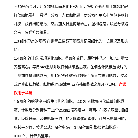
～
70%
融合时，用
0.25%
胰酶消化
1
～
2min
，将培养瓶再用手掌轻轻敲
打使细胞脱壁、悬浮、分散，为使细胞进一步分散可用吹打管轻轻吹打
几次，获得细胞悬液，然后加入倍量的培养基，温和混匀，吸管分装混
合液，传代扩增细胞。
1.3
细胞形态的观察
在倒置显微镜下观察并记录细胞的生长情况及形态
特征。
1.4
细胞的计数
常规消化细胞，待细胞变圆、脱壁并浮起，加入少量培
养基离心，再用
pbs
重悬并吹打制成细胞悬液。在细胞计数板盖玻片的
一侧加微量细胞悬液，用
10×
物镜观察计数板四角大方格细胞数，按公
式计算出细胞数。细胞数
/ml
原液＝
(
四方格细胞数之和
/4) ×104
。
产品
仅用于科研
1.5
细胞的贴壁率
指数生长期的细胞，以
0.25
％胰酶消化成单细胞悬
液，计数后分别接种于
12
个
25cm2
培养瓶中，每两小时随机取出
3
瓶细
胞，吸除培养基及未贴壁细胞，加入胰消化酶消化、计数已贴壁细胞，
取其平均值，按照公式：贴壁率
(%)=(
已贴壁细胞数
/
接种细胞数
)
×100
％，计算贴壁率。