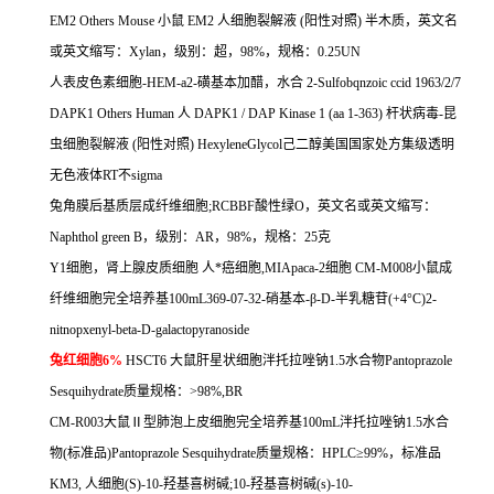
EM2 Others Mouse
小鼠
EM2
人细胞裂解液
(
阳性对照
)
半木质，英文名
或英文缩写：
Xylan
，级别：超，
98%
，规格：
0.25UN
人表皮色素细胞
-HEM-a2-
磺基本加醋，水合
2-Sulfobqnzoic ccid 1963/2/7
DAPK1 Others Human
人
DAPK1 / DAP Kinase 1 (aa 1-363)
杆状病毒
-
昆
虫细胞裂解液
(
阳性对照
) HexyleneGlycol
己二醇美国国家处方集级透明
无色液体
RT
不
sigma
兔角膜后基质层成纤维细胞
;RCBBF
酸性绿
O
，英文名或英文缩写：
Naphthol green B
，级别：
AR
，
98%
，规格：
25
克
Y1
细胞，肾上腺皮质细胞
人*癌细胞
,MIApaca-2
细胞
CM-M008
小鼠成
纤维细胞完全培养基
100mL369-07-32-
硝基本
-
β
-D-
半乳糖苷
(+4
°
C)2-
nitnopxenyl-beta-D-galactopyranoside
兔红细胞
6%
HSCT6
大鼠肝星状细胞泮托拉唑钠
1.5
水合物
Pantoprazole
Sesquihydrate
质量规格：
>98%,BR
CM-R003
大鼠Ⅱ型肺泡上皮细胞完全培养基
100mL
泮托拉唑钠
1.5
水合
物
(
标准品
)Pantoprazole Sesquihydrate
质量规格：
HPLC
≥
99%
，标准品
KM3,
人细胞
(S)-10-
羟基喜树碱
;10-
羟基喜树碱
(s)-10-