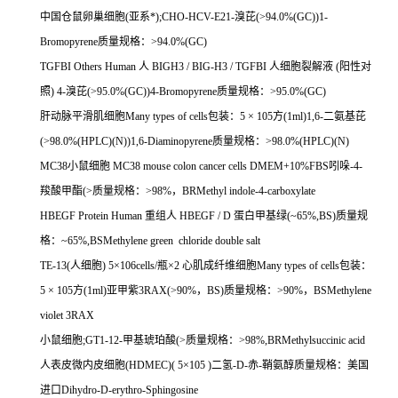
中国仓鼠卵巢细胞
(
亚系*
);CHO-HCV-E21-
溴芘
(>94.0%(GC))1-
Bromopyrene
质量规格：
>94.0%(GC)
TGFBI Others Human
人
BIGH3 / BIG-H3 / TGFBI
人细胞裂解液
(
阳性对
照
) 4-
溴芘
(>95.0%(GC))4-Bromopyrene
质量规格：
>95.0%(GC)
肝动脉平滑肌细胞
Many types of cells
包装：
5
×
105
方
(1ml)1,6-
二氨基芘
(>98.0%(HPLC)(N))1,6-Diaminopyrene
质量规格：
>98.0%(HPLC)(N)
MC38
小鼠细胞
MC38 mouse colon cancer cells DMEM+10%FBS
吲哚
-4-
羧酸甲酯
(>
质量规格：
>98%
，
BRMethyl indole-4-carboxylate
HBEGF Protein Human
重组人
HBEGF / D
蛋白甲基绿
(~65%,BS)
质量规
格：
~65%,BSMethylene green chloride double salt
TE-13(
人细胞
) 5
×
106cells/
瓶×
2
心肌成纤维细胞
Many types of cells
包装：
5
×
105
方
(1ml)
亚甲紫
3RAX(>90%
，
BS)
质量规格：
>90%
，
BSMethylene
violet 3RAX
小鼠细胞
;GT1-12-
甲基琥珀酸
(>
质量规格：
>98%,BRMethylsuccinic acid
人表皮微内皮细胞
(HDMEC)( 5
×
105 )
二氢
-D-
赤
-
鞘氨醇质量规格：美国
进口
Dihydro-D-erythro-Sphingosine