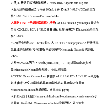
对照
) L-
天冬氨酸镁质量规格：
>98%,BRL-Aspartic acid Mg salt
人脉络膜微细胞完全培养基
100mL
苯并
-15-
冠
5-(>98.0%(GC))
质量规
格：
>98.0%(GC)Benzo-15-crown 5-Ether
人细胞
TTA1
（干细胞库保藏）培养
CXCL13 Protein Cynomolgus
重组食
蟹猴
CXCL13 / BCA-1 / BLC
蛋白
(His
标签
)
尼美舒利
Nimesulide
质量规
格：
>99%
Sf-21(
昆虫细胞
) 5
×
106cells/
瓶×
2
人
ENPEP / Aminopeptidase A
杆状病毒
-
昆虫细胞裂解液
(
阳性对照
)
硝酸咪康唑
Miconazole Nitrate
质量规格：
>99%
人整合
SV40
基因的上皮细胞
;HBL-100 [HBL100]
硝酸咪康唑
(
标准
品
)Miconazole Nitrate
质量规格：
>99%,
标准品
ACVR1C Others Cynomolgus
食蟹猴
ALK-7 / ALK7 / ACVR1C
人细胞裂
解液
(
阳性对照
)
硫酸小诺霉素
/
硫酸小诺米星
/
硫酸沙加霉素
Micronomicin Sulfate
质量规格：含量≥
590 μg/mg
人脐血间质干细胞
Human umbilical cord blood mesenchymal stem cells
小
诺霉素（标准品）
Micronomicin Sulfate
质量规格：效价测定