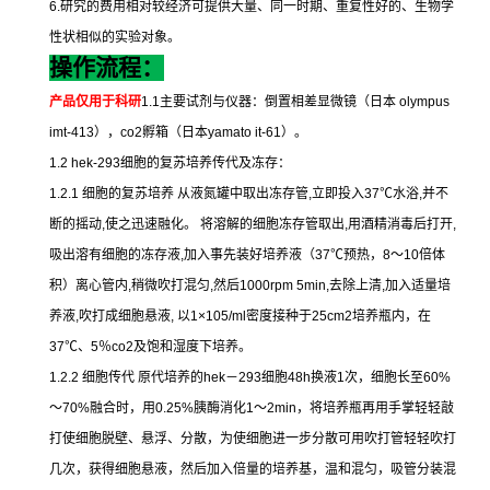
6.
研究的费用相对较经济可提供大量、同一时期、重复性好的、生物学
性状相似的实验对象。
操作流程：
产品仅用于科研
1.1
主要试剂与仪器：倒置相差显微镜（日本
olympus
imt-413
），
co2
孵箱（日本
yamato it-61
）。
1.2 hek-293
细胞的复苏培养传代及冻存：
1.2.1
细胞的复苏培养
从液氮罐中取出冻存管
,
立即投入
37
℃
水浴
,
并不
断的摇动
,
使之迅速融化。
将溶解的细胞冻存管取出
,
用酒精消毒后打开
,
吸出溶有细胞的冻存液
,
加入事先装好培养液（
37
℃
预热，
8
～
10
倍体
积）离心管内
,
稍微吹打混匀
,
然后
1000rpm 5min,
去除上清
,
加入适量培
养液
,
吹打成细胞悬液
,
以
1×105/ml
密度接种于
25cm2
培养瓶内，在
37
℃
、
5
％
co2
及饱和湿度下培养。
1.2.2
细胞传代
原代培养的
hek
－
293
细胞
48h
换液
1
次，细胞长至
60%
～
70%
融合时，用
0.25%
胰酶消化
1
～
2min
，将培养瓶再用手掌轻轻敲
打使细胞脱壁、悬浮、分散，为使细胞进一步分散可用吹打管轻轻吹打
几次，获得细胞悬液，然后加入倍量的培养基，温和混匀，吸管分装混