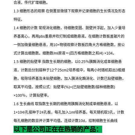
合液，传代扩增细胞。
1.3
细胞形态的观察
在倒置显微镜下观察并记录细胞的生长情况及形态
特征。
1.4
细胞的计数
常规消化细胞，待细胞变圆、脱壁并浮起，加入少量培
养基离心，再用
pbs
重悬并吹打制成细胞悬液。在细胞计数板盖玻片的
一侧加微量细胞悬液，用
10×
物镜观察计数板四角大方格细胞数，按公
式计算出细胞数。细胞数
/ml
原液＝
(
四方格细胞数之和
/4) ×104
。
1.5
细胞的贴壁率
指数生长期的细胞，以
0.25
％胰酶消化成单细胞悬
液，计数后分别接种于
12
个
25cm2
培养瓶中，每两小时随机取出
3
瓶细
胞，吸除培养基及未贴壁细胞，加入胰消化酶消化、计数已贴壁细胞，
取其平均值，按照公式：贴壁率
(%)=(
已贴壁细胞数
/
接种细胞数
)
×100
％，计算贴壁率。
1.6
生长曲线
取指数生长期的细胞用胰酶消化制成单细胞悬液，以
1×104/
孔接种于
24
孔板，每孔加入
1ml
培养基。每天随机取
3
孔，计数
每孔细胞的数目并计算平均值。连续计数
10d
，绘制细胞生长曲线
以下是公司正在在热销的产品：