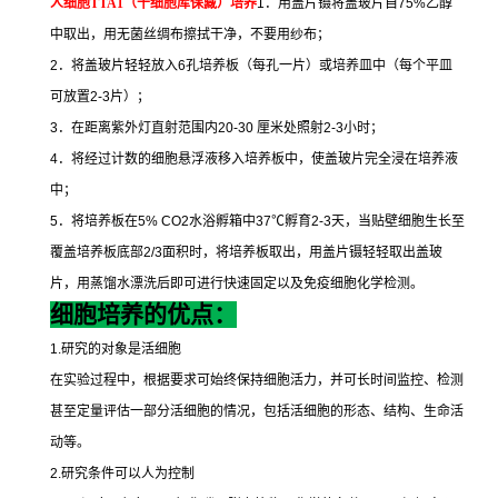
人细胞
TTA1
（干细胞库保藏）培养
1
．用盖片镊将盖玻片自
75%
乙醇
中取出，用无菌丝绸布擦拭干净，不要用纱布；
2
．将盖玻片轻轻放入
6
孔培养板（每孔一片）或培养皿中（每个平皿
可放置
2-3
片）；
3
．在距离紫外灯直射范围内
20-30
厘米处照射
2-3
小时；
4
．将经过计数的细胞悬浮液移入培养板中，使盖玻片完全浸在培养液
中；
5
．将培养板在
5% CO2
水浴孵箱中
37
℃
孵育
2-3
天，当贴壁细胞生长至
覆盖培养板底部
2/3
面积时，将培养板取出，用盖片镊轻轻取出盖玻
片，用蒸馏水漂洗后即可进行快速固定以及免疫细胞化学检测。
细胞培养的优点：
1.
研究的对象是活细胞
在实验过程中，根据要求可始终保持细胞活力，并可长时间监控、检测
甚至定量评估一部分活细胞的情况，包括活细胞的形态、结构、生命活
动等。
2.
研究条件可以人为控制