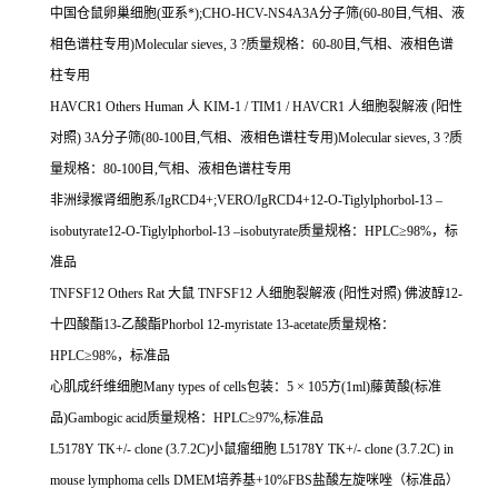
中国仓鼠卵巢细胞
(
亚系*
);CHO-HCV-NS4A3A
分子筛
(60-80
目
,
气相、液
相色谱柱专用
)Molecular sieves, 3 ?
质量规格：
60-80
目
,
气相、液相色谱
柱专用
HAVCR1 Others Human
人
KIM-1 / TIM1 / HAVCR1
人细胞裂解液
(
阳性
对照
) 3A
分子筛
(80-100
目
,
气相、液相色谱柱专用
)Molecular sieves, 3 ?
质
量规格：
80-100
目
,
气相、液相色谱柱专用
非洲绿猴肾细胞系
/IgRCD4+;VERO/IgRCD4+12-O-Tiglylphorbol-13
–
isobutyrate12-O-Tiglylphorbol-13
–
isobutyrate
质量规格：
HPLC
≥
98%
，标
准品
TNFSF12 Others Rat
大鼠
TNFSF12
人细胞裂解液
(
阳性对照
)
佛波醇
12-
十四酸酯
13-
乙酸酯
Phorbol 12-myristate 13-acetate
质量规格：
HPLC
≥
98%
，标准品
心肌成纤维细胞
Many types of cells
包装：
5
×
105
方
(1ml)
藤黄酸
(
标准
品
)Gambogic acid
质量规格：
HPLC
≥
97%,
标准品
L5178Y TK+/- clone (3.7.2C)
小鼠瘤细胞
L5178Y TK+/- clone (3.7.2C) in
mouse lymphoma cells DMEM
培养基
+10%FBS
盐酸左旋咪唑（标准品）