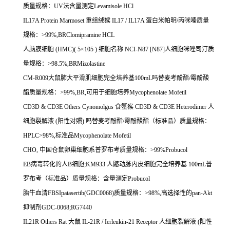
质量规格：
UV
法含量测定
Levamisole HCl
IL17A Protein Marmoset
重组绒猴
IL17 / IL17A
蛋白米帕明
/
丙咪嗪质量
规格：
>99%,BRClomipramine HCL
人脑膜细胞
(HMC)( 5
×
105 )
细胞名称
NCI-N87 [N87]
人细胞咪唑司汀质
量规格：
>98.5%,BRMizolastine
CM-R009
大鼠肺大平滑肌细胞完全培养基
100mL
吗替麦考酚酯
/
霉酚酸
酯质量规格：
>99%,BR,
可用于细胞培养
Mycophenolate Mofetil
CD3D & CD3E Others Cynomolgus
食蟹猴
CD3D & CD3E Heterodimer
人
细胞裂解液
(
阳性对照
)
吗替麦考酚酯
/
霉酚酸酯（标准品）质量规格：
HPLC>98%,
标准品
Mycophenolate Mofetil
CHO,
中国仓鼠卵巢细胞系普罗布考质量规格：
>99%Probucol
EB
病毒转化的人
B
细胞
;KM933
人髂动脉内皮细胞完全培养基
100mL
普
罗布考（标准品）质量规格：含量测定
Probucol
胎牛血清
FBSIpatasertib(GDC0068)
质量规格：
>98%,
高选择性的
pan-Akt
抑制剂
GDC-0068;RG7440
IL21R Others Rat
大鼠
IL-21R / Ierleukin-21 Receptor
人细胞裂解液
(
阳性