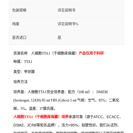
包装规格
详见说明书
纯度
详见说明书%
是否进口
是
资源名称
人细胞
TTA1
（干细胞库保藏）
产品仅用于科研
种属：
TTA1
类型：甲状腺
培养方法
培养基：人细胞
TTA1
完全培养基：配方（
100 ml
）：
DMEM
(Invitrogen, 12430) 95 ml FBS (Gibco) 5 ml
气相：空气，
95%
；二氧化
碳，
5%
。温度：
37
摄氏度。
人细胞
TTA1
（干细胞库保藏）培养
来源可靠（源于
ATCC
、
ECACC
、
DSMZ
、
JCRB
等知名品牌），活力
>95%
，贴壁性好。我们从试剂、