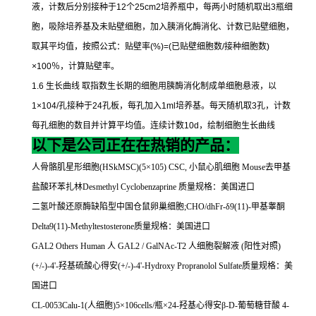
液，计数后分别接种于
12
个
25cm2
培养瓶中，每两小时随机取出
3
瓶细
胞，吸除培养基及未贴壁细胞，加入胰消化酶消化、计数已贴壁细胞，
取其平均值，按照公式：贴壁率
(%)=(
已贴壁细胞数
/
接种细胞数
)
×100
％，计算贴壁率。
1.6
生长曲线
取指数生长期的细胞用胰酶消化制成单细胞悬液，以
1×104/
孔接种于
24
孔板，每孔加入
1ml
培养基。每天随机取
3
孔，计数
每孔细胞的数目并计算平均值。连续计数
10d
，绘制细胞生长曲线
以下是公司正在在热销的产品：
人骨骼肌星形细胞
(HSkMSC)(5
×
105) CSC,
小鼠心肌细胞
Mouse
去甲基
盐酸环苯扎林
Desmethyl Cyclobenzaprine
质量规格：美国进口
二氢叶酸还原酶缺陷型中国仓鼠卵巢细胞
;CHO/dhFr-
δ
9(11)-
甲基睾酮
Delta9(11)-Methyltestosterone
质量规格：美国进口
GAL2 Others Human
人
GAL2 / GalNAc-T2
人细胞裂解液
(
阳性对照
)
(+/-)-4'-
羟基硫酸心得安
(+/-)-4'-Hydroxy Propranolol Sulfate
质量规格：美
国进口
CL-0053Calu-1(
人细胞
)5
×
106cells/
瓶×
24-
羟基心得安β
-D-
葡萄糖苷酸
4-