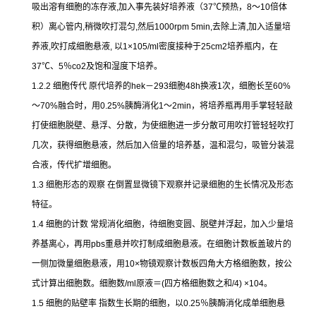
吸出溶有细胞的冻存液
,
加入事先装好培养液（
37
℃
预热，
8
～
10
倍体
积）离心管内
,
稍微吹打混匀
,
然后
1000rpm 5min,
去除上清
,
加入适量培
养液
,
吹打成细胞悬液
,
以
1×105/ml
密度接种于
25cm2
培养瓶内，在
37
℃
、
5
％
co2
及饱和湿度下培养。
1.2.2
细胞传代
原代培养的
hek
－
293
细胞
48h
换液
1
次，细胞长至
60%
～
70%
融合时，用
0.25%
胰酶消化
1
～
2min
，将培养瓶再用手掌轻轻敲
打使细胞脱壁、悬浮、分散，为使细胞进一步分散可用吹打管轻轻吹打
几次，获得细胞悬液，然后加入倍量的培养基，温和混匀，吸管分装混
合液，传代扩增细胞。
1.3
细胞形态的观察
在倒置显微镜下观察并记录细胞的生长情况及形态
特征。
1.4
细胞的计数
常规消化细胞，待细胞变圆、脱壁并浮起，加入少量培
养基离心，再用
pbs
重悬并吹打制成细胞悬液。在细胞计数板盖玻片的
一侧加微量细胞悬液，用
10×
物镜观察计数板四角大方格细胞数，按公
式计算出细胞数。细胞数
/ml
原液＝
(
四方格细胞数之和
/4) ×104
。
1.5
细胞的贴壁率
指数生长期的细胞，以
0.25
％胰酶消化成单细胞悬