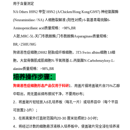
用于含量测定
NA Others H9N2
甲型
H9N2 (A/Chicken/Hong Kong/G9/97)
神经氨酸酶
(Neuraminidase / NA)
人细胞裂解液
(
阳性对照
) 6-
氨基青霉烷酸
6-
Aminopenicillanic acid
质量规格：
>98%,BR
人胚
;MRC-5L-
天门冬酰胺酶
,
门冬酰胺酶
Asparaginase
质量规格：
BR,>250IU/MG
狗肾恶性症细胞
;DH82
胚胎成纤维细胞，
3T3-Swiss albino
细胞
L6
细
胞，大鼠骨骼肌成肌细胞
N-
苄氧羰基
-L-
丙氨酸
N-Carbobenzyloxy-L-
alanine
质量规格：
>98%,BR
培养操作步骤：
狗肾恶性症细胞形态
产品仅用于科研
1
．用盖片镊将盖玻片自
75%
乙醇
中取出，用无菌丝绸布擦拭干净，不要用纱布；
2
．将盖玻片轻轻放入
6
孔培养板（每孔一片）或培养皿中（每个平皿
可放置
2-3
片）；
3
．在距离紫外灯直射范围内
20-30
厘米处照射
2-3
小时；
4
．将经过计数的细胞悬浮液移入培养板中，使盖玻片完全浸在培养液