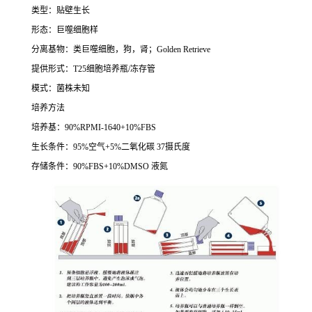
类型：贴壁生长
形态：巨噬细胞样
分离基物：类巨噬细胞，狗，肾；
Golden Retrieve
提供形式：
T25
细胞培养瓶
/
冻存管
模式：菌株未知
培养方法
培养基：
90%RPMI-1640+10%FBS
生长条件：
95%
空气
+5%
二氧化碳
37
摄氏度
存储条件：
90%FBS+10%DMSO
液氮