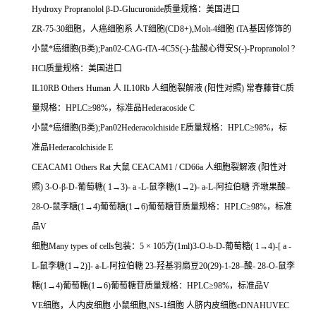
Hydroxy Propranolol
β
-D-Glucuronide
质量规格：美国进口
ZR-75-30
细胞，人癌细胞系
人
T
细胞
(
CD8+),Molt-4
细胞
tTA
基因修饰的
小鼠*癌细胞
(B
类
);Pan02-CAG-tTA-4C5S(-)-
盐酸心得安
S(-)-Propranolol
?
HCl
质量规格：美国进口
IL10RB Others Human
人
IL10Rb
人细胞裂解液
(
阳性对照
)
常春藤苷
C
质
量规格：
HPLC
≥
98%
，标准品
Hederacoside C
小鼠*癌细胞
(B
类
);Pan02Hederacolchiside E
质量规格：
HPLC
≥
98%
，标
准品
Hederacolchiside E
CEACAM1 Others Rat
大鼠
CEACAM1 / CD66a
人细胞裂解液
(
阳性对
照
) 3-O-
β
-D-
葡萄糖
( 1
→
3)- a -L-
鼠李糖
(1
→
2)- a-L-
阿拉伯糖
齐墩果酸–
28-O-
鼠李糖
(1
→
4)
葡萄糖
(1
→
6)
葡萄糖苷质量规格：
HPLC
≥
98%
，标准
品
V
细胞
Many types of cells
包装：
5
×
105
方
(1ml)3-O-b-D-
葡萄糖
( 1
→
4)-[ a -
L-
鼠李糖
(1
→
2)]- a-L-
阿拉伯糖
23-
羟基羽扇豆
20(29)-1-28
–酸
- 28-O-
鼠李
糖
(1
→
4)
葡萄糖
(1
→
6)
葡萄糖苷质量规格：
HPLC
≥
98%
，标准品
V
VE
细胞，人内皮细胞
小鼠细胞
,NS-1
细胞
人脐内皮细胞
cDNAHUVEC