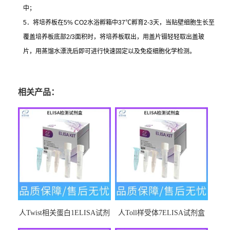
中；
5
．将培养板在
5% CO2
水浴孵箱中
37
℃
孵育
2-3
天，当贴壁细胞生长至
覆盖培养板底部
2/3
面积时，将培养板取出，用盖片镊轻轻取出盖玻
片，用蒸馏水漂洗后即可进行快速固定以及免疫细胞化学检测。
相关产品：
人Twist相关蛋白1ELISA试剂
人Toll样受体7ELISA试剂盒
盒