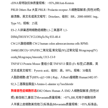
cDNA
肯特肽抗体质量规格：
>95%,BRAnti-Kentsin
PRLR Others Rat
大鼠
PRLR / Prolactin receptor
人细胞裂解液
(
阳性对照
)
崩溃酶，英文名或英文缩写：
Driselase
，级别：
BR
，
2000-6000U /mg
，
Type VI
，规格：
25
克
ES-2
人卵巢透明细胞癌细胞
1,1-
二氧基环
1,1-
DIMqTHOXYCYCLOHqXcNq 933-40-4
CW-2
人腺癌细胞
CW-2 human colon adenocarcinoma cells RPMI-
1640(GIBCO)+10%FBS
二氧化锰
;
氧化锰
(
Ⅳ
);
过氧化锰
Mcngcnqsq(IV)
oxidq;Mcngcnqsq binoxidq 1313-13-9
TNFSF13 Protein Mouse
重组小鼠
TNFSF13
蛋白
(Fc
标签
)
乙酰酸，英
文名或英文缩写：
Pyruvic acid
，级别：高，
99%
，规格：
50
毫克
人脂肪细胞
-
皮下
(HPA-s)(1
×
106 ) Raji
，人
Butt's
瘤细胞
Human1482-97-
92,3-
二基酸盐酸盐
3-Amino-L-alanine xy7nochloride
狗肾恶性症细胞形态
EM2 Others Human
人
EM2
人细胞裂解液
(
阳性对
照
)
美伐他汀
,
康百汀
Mevastatin
质量规格：
>97%,BR,
可用于细胞培养
人羊膜上皮细胞美伐他汀
(
标准品
)Mevastatin
质量规格：
>95%,
标准品，