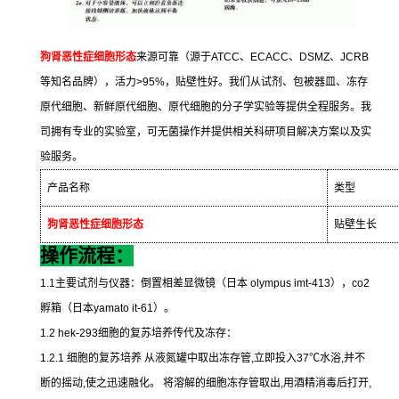
狗肾恶性症细胞形态
来源可靠（源于
ATCC
、
ECACC
、
DSMZ
、
JCRB
等知名品牌），活力
>95%
，贴壁性好。我们从试剂、包被器皿、冻存
原代细胞、新鲜原代细胞、原代细胞的分子学实验等提供全程服务。我
司拥有专业的实验室，可无菌操作并提供相关科研项目解决方案以及实
验服务。
产品名称
类型
狗肾恶性症细胞形态
贴壁生长
操作流程：
1.1
主要试剂与仪器：倒置相差显微镜（日本
olympus imt-413
），
co2
孵箱（日本
yamato it-61
）。
1.2 hek-293
细胞的复苏培养传代及冻存：
1.2.1
细胞的复苏培养
从液氮罐中取出冻存管
,
立即投入
37
℃
水浴
,
并不
断的摇动
,
使之迅速融化。
将溶解的细胞冻存管取出
,
用酒精消毒后打开
,