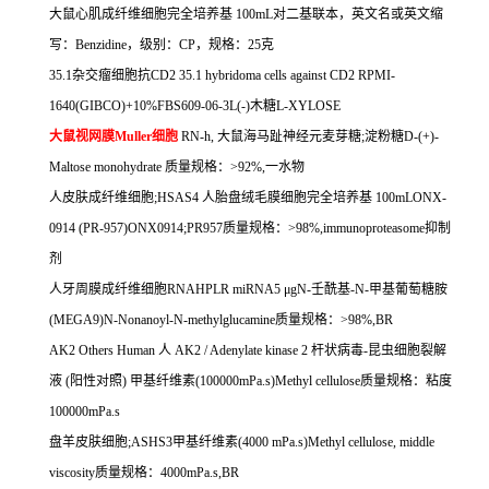
大鼠心肌成纤维细胞完全培养基
100mL
对二基联本，英文名或英文缩
写：
Benzidine
，级别：
CP
，规格：
25
克
35.1
杂交瘤细胞抗
CD2 35.1 hybridoma cells against CD2 RPMI-
1640(GIBCO)+10%FBS609-06-3L(-)
木糖
L-XYLOSE
大鼠视网膜
Muller
细胞
RN-h,
大鼠海马趾神经元麦芽糖
;
淀粉糖
D-(+)-
Maltose monohydrate
质量规格：
>92%,
一水物
人皮肤成纤维细胞
;HSAS4
人胎盘绒毛膜细胞完全培养基
100mLONX-
0914 (PR-957)ONX0914;PR957
质量规格：
>98%,immunoproteasome
抑制
剂
人牙周膜成纤维细胞
RNAHPLR miRNA5
μ
gN-
壬酰基
-N-
甲基葡萄糖胺
(MEGA9)N-Nonanoyl-N-methylglucamine
质量规格：
>98%,BR
AK2 Others Human
人
AK2 / Adenylate kinase 2
杆状病毒
-
昆虫细胞裂解
液
(
阳性对照
)
甲基纤维素
(100000mPa.s)Methyl cellulose
质量规格：粘度
100000mPa.s
盘羊皮肤细胞
;ASHS3
甲基纤维素
(4000 mPa.s)Methyl cellulose, middle
viscosity
质量规格：
4000mPa.s,BR