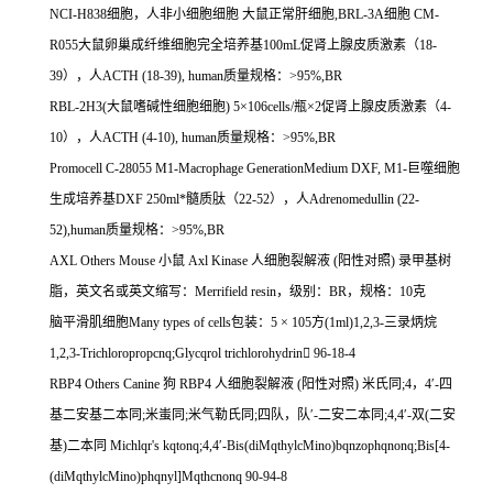
NCI-H838
细胞，人非小细胞细胞
大鼠正常肝细胞
,BRL-3A
细胞
CM-
R055
大鼠卵巢成纤维细胞完全培养基
100mL
促肾上腺皮质激素（
18-
39
），人
ACTH (18-39), human
质量规格：
>95%,BR
RBL-2H3(
大鼠嗜碱性细胞细胞
) 5
×
106cells/
瓶×
2
促肾上腺皮质激素（
4-
10
），人
ACTH (4-10), human
质量规格：
>95%,BR
Promocell C-28055 M1-Macrophage GenerationMedium DXF, M1-
巨噬细胞
生成培养基
DXF 250ml
*髓质肽（
22-52
），人
Adrenomedullin (22-
52),human
质量规格：
>95%,BR
AXL Others Mouse
小鼠
Axl Kinase
人细胞裂解液
(
阳性对照
)
录甲基树
脂，英文名或英文缩写：
Merrifield resin
，级别：
BR
，规格：
10
克
脑平滑肌细胞
Many types of cells
包装：
5
×
105
方
(1ml)1,2,3-
三录炳烷
1,2,3-Trichloropropcnq;Glycqrol trichlorohydrin

96-18-4
RBP4 Others Canine
狗
RBP4
人细胞裂解液
(
阳性对照
)
米氏同
;4
，
4
′
-
四
基二安基二本同
;
米蚩同
;
米气勒氏同
;
四队，队′
-
二安二本同
;4,4
′
-
双
(
二安
基
)
二本同
Michlqr's kqtonq;4,4
′
-Bis(diMqthylcMino)bqnzophqnonq;Bis[4-
(diMqthylcMino)phqnyl]Mqthcnonq 90-94-8