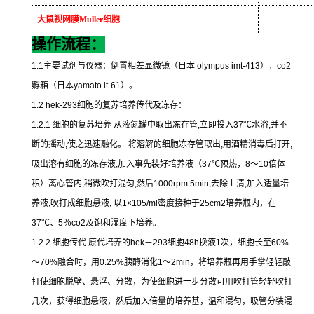
大鼠视网膜
Muller
细胞
操作流程：
1.1
主要试剂与仪器：倒置相差显微镜（日本
olympus imt-413
），
co2
孵箱（日本
yamato it-61
）。
1.2 hek-293
细胞的复苏培养传代及冻存：
1.2.1
细胞的复苏培养
从液氮罐中取出冻存管
,
立即投入
37
℃
水浴
,
并不
断的摇动
,
使之迅速融化。
将溶解的细胞冻存管取出
,
用酒精消毒后打开
,
吸出溶有细胞的冻存液
,
加入事先装好培养液（
37
℃
预热，
8
～
10
倍体
积）离心管内
,
稍微吹打混匀
,
然后
1000rpm 5min,
去除上清
,
加入适量培
养液
,
吹打成细胞悬液
,
以
1×105/ml
密度接种于
25cm2
培养瓶内，在
37
℃
、
5
％
co2
及饱和湿度下培养。
1.2.2
细胞传代
原代培养的
hek
－
293
细胞
48h
换液
1
次，细胞长至
60%
～
70%
融合时，用
0.25%
胰酶消化
1
～
2min
，将培养瓶再用手掌轻轻敲
打使细胞脱壁、悬浮、分散，为使细胞进一步分散可用吹打管轻轻吹打
几次，获得细胞悬液，然后加入倍量的培养基，温和混匀，吸管分装混