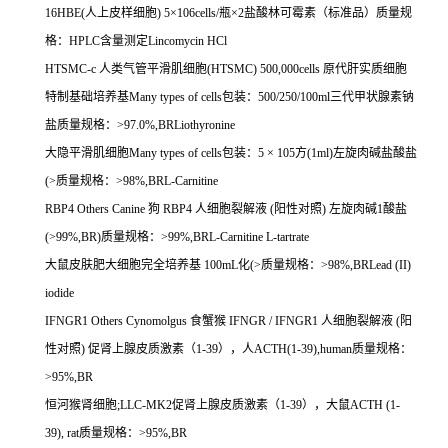
16HBE(
人上皮样细胞
) 5
×
106cells/
瓶×
2
盐酸林可霉素（标准品）质量规
格：
HPLC
含量测定
Lincomycin HCl
HTSMC-c
人类气管平滑肌细胞
(HTSMC) 500,000cells
原代肝实质细胞
特制基础培养基
Many types of cells
包装：
500/250/100ml
三代甲状腺素钠
盐质量规格：
>97.0%,BRLiothyronine
大隐平滑肌细胞
Many types of cells
包装：
5
×
105
方
(1ml)
左旋肉碱盐酸盐
(>
质量规格：
>98%,BRL-Carnitine
RBP4 Others Canine
狗
RBP4
人细胞裂解液
(
阳性对照
)
左旋肉碱
1
酸盐
(>99%,BR)
质量规格：
>99%,BRL-Carnitine L-tartrate
大鼠皮肤肥大细胞完全培养基
100mL
化
(>
质量规格：
>98%,BRLead (II)
iodide
IFNGR1 Others Cynomolgus
食蟹猴
IFNGR / IFNGR1
人细胞裂解液
(
阳
性对照
)
促肾上腺皮质激素（
1-39
），人
ACTH(1-39),human
质量规格：
>95%,BR
恒河猴肾细胞
;LLC-MK2
促肾上腺皮质激素（
1-39
），大鼠
ACTH (1-
39), rat
质量规格：
>95%,BR