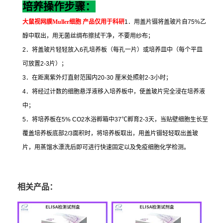
培养操作步骤：
大鼠视网膜
Muller
细胞
产品仅用于科研
1
．用盖片镊将盖玻片自
75%
乙
醇中取出，用无菌丝绸布擦拭干净，不要用纱布；
2
．将盖玻片轻轻放入
6
孔培养板（每孔一片）或培养皿中（每个平皿
可放置
2-3
片）；
3
．在距离紫外灯直射范围内
20-30
厘米处照射
2-3
小时；
4
．将经过计数的细胞悬浮液移入培养板中，使盖玻片完全浸在培养液
中；
5
．将培养板在
5% CO2
水浴孵箱中
37
℃
孵育
2-3
天，当贴壁细胞生长至
覆盖培养板底部
2/3
面积时，将培养板取出，用盖片镊轻轻取出盖玻
片，用蒸馏水漂洗后即可进行快速固定以及免疫细胞化学检测。
相关产品：