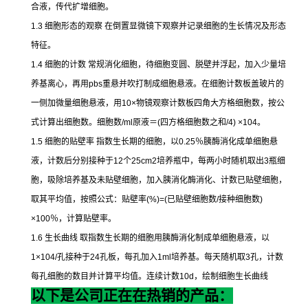
合液，传代扩增细胞。
1.3
细胞形态的观察
在倒置显微镜下观察并记录细胞的生长情况及形态
特征。
1.4
细胞的计数
常规消化细胞，待细胞变圆、脱壁并浮起，加入少量培
养基离心，再用
pbs
重悬并吹打制成细胞悬液。在细胞计数板盖玻片的
一侧加微量细胞悬液，用
10×
物镜观察计数板四角大方格细胞数，按公
式计算出细胞数。细胞数
/ml
原液＝
(
四方格细胞数之和
/4) ×104
。
1.5
细胞的贴壁率
指数生长期的细胞，以
0.25
％胰酶消化成单细胞悬
液，计数后分别接种于
12
个
25cm2
培养瓶中，每两小时随机取出
3
瓶细
胞，吸除培养基及未贴壁细胞，加入胰消化酶消化、计数已贴壁细胞，
取其平均值，按照公式：贴壁率
(%)=(
已贴壁细胞数
/
接种细胞数
)
×100
％，计算贴壁率。
1.6
生长曲线
取指数生长期的细胞用胰酶消化制成单细胞悬液，以
1×104/
孔接种于
24
孔板，每孔加入
1ml
培养基。每天随机取
3
孔，计数
每孔细胞的数目并计算平均值。连续计数
10d
，绘制细胞生长曲线
以下是公司正在在热销的产品：