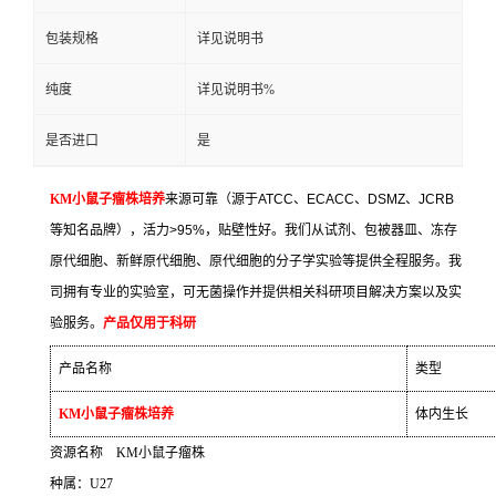
包装规格
详见说明书
纯度
详见说明书%
是否进口
是
KM
小鼠子瘤株培养
来源可靠（源于
ATCC
、
ECACC
、
DSMZ
、
JCRB
等知名品牌），活力
>95%
，贴壁性好。我们从试剂、包被器皿、冻存
原代细胞、新鲜原代细胞、原代细胞的分子学实验等提供全程服务。我
司拥有专业的实验室，可无菌操作并提供相关科研项目解决方案以及实
验服务。
产品仅用于科研
产品名称
类型
KM
小鼠子瘤株培养
体内生长
资源名称
KM
小鼠子瘤株
种属：
U27