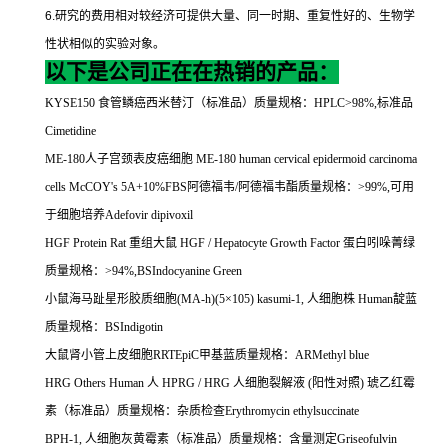
6.
研究的费用相对较经济可提供大量、同一时期、重复性好的、生物学
性状相似的实验对象。
以下是公司正在在热销的产品：
KYSE150
食管鳞癌西米替汀（标准品）质量规格：
HPLC>98%,
标准品
Cimetidine
ME-180
人子宫颈表皮癌细胞
ME-180 human cervical epidermoid carcinoma
cells McCOY's 5A+10%FBS
阿德福韦
/
阿德福韦酯质量规格：
>99%,
可用
于细胞培养
Adefovir dipivoxil
HGF Protein Rat
重组大鼠
HGF / Hepatocyte Growth Factor
蛋白吲哚菁绿
质量规格：
>94%,BSIndocyanine Green
小鼠海马趾星形胶质细胞
(MA-h)(5
×
105) kasumi-1,
人细胞株
Human
靛蓝
质量规格：
BSIndigotin
大鼠肾小管上皮细胞
RRTEpiC
甲基蓝质量规格：
ARMethyl blue
HRG Others Human
人
HPRG / HRG
人细胞裂解液
(
阳性对照
)
琥乙红霉
素（标准品）质量规格：杂质检查
Erythromycin ethylsuccinate
BPH-1,
人细胞灰黄霉素（标准品）质量规格：含量测定
Griseofulvin