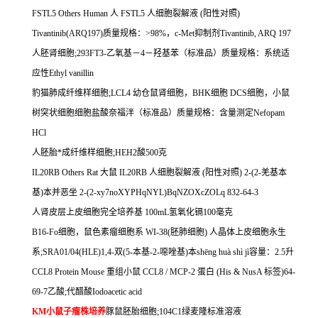
FSTL5 Others Human
人
FSTL5
人细胞裂解液
(
阳性对照
)
Tivantinib(ARQ197)
质量规格：
>98%
，
c-Met
抑制剂
Tivantinib, ARQ 197
人胚肾细胞
;293FT3-
乙氧基－
4
－羟基苯（标准品）质量规格：系统适
应性
Ethyl vanillin
豹猫肺成纤维样细胞
;LCL4
幼仓鼠肾细胞，
BHK
细胞
DCS
细胞，小鼠
树突状细胞细胞盐酸奈福泮（标准品）质量规格：含量测定
Nefopam
HCl
人胚胎*成纤维样细胞
;HEH2
酸
500
克
IL20RB Others Rat
大鼠
IL20RB
人细胞裂解液
(
阳性对照
) 2-(2-
羌基本
基
)
本并恶坐
2-(2-xy7noXYPHqNYL)BqNZOXcZOLq 832-64-3
人肾皮层上皮细胞完全培养基
100mL
氢氧化镉
100
毫克
B16-Fo
细胞，鼠色素瘤细胞系
WI-38(
胚肺细胞
)
人晶体上皮细胞永生
系
;SRA01/04(HLE)1,4-
双
(5-
本基
-2-
噁唑基
)
本
sh
ē
ng hu
à
sh
ì
j
ì容量：
2.5
升
CCL8 Protein Mouse
重组小鼠
CCL8 / MCP-2
蛋白
(His & NusA
标签
)64-
69-7
乙酸
;
代醋酸
Iodoacetic acid
KM
小鼠子瘤株培养
豚鼠胚胎细胞
;104C1
绿麦隆标准溶液