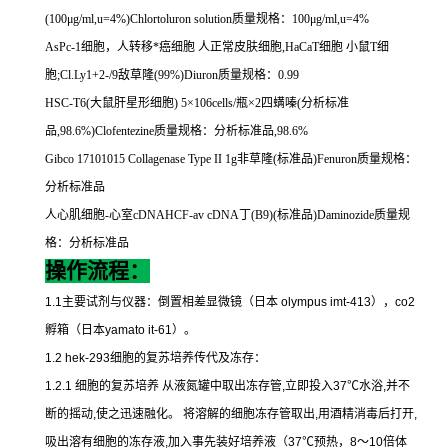
(100
μ
g/ml,u=4%)Chlortoluron solution
质量规格：
100
μ
g/ml,u=4%
AsPc-1
细胞，人转移*癌细胞
人正常皮肤细胞
,HaCaT
细胞
小鼠
T
细
胞
;Cl.Ly1+2-/9
敌草隆
(99%)Diuron
质量规格：
0.99
HSC-T6(
大鼠肝星形细胞
) 5
×
106cells/
瓶×
2
四螨嗪
(
分析标准
品
,98.6%)Clofentezine
质量规格：分析标准品
,98.6%
Gibco 17101015 Collagenase Type II 1g
非草隆
(
标准品
)Fenuron
质量规格：
分析标准品
人心肌细胞
-
心室
cDNAHCF-av cDNA
丁
(B9)(
标准品
)Daminozide
质量规
格：分析标准品
操作流程：
1.1
主要试剂与仪器：倒置相差显微镜（日本
olympus imt-413
），
co2
孵箱（日本
yamato it-61
）。
1.2 hek-293
细胞的复苏培养传代及冻存：
1.2.1
细胞的复苏培养
从液氮罐中取出冻存管
,
立即投入
37
℃
水浴
,
并不
断的摇动
,
使之迅速融化。
将溶解的细胞冻存管取出
,
用酒精消毒后打开
,
吸出溶有细胞的冻存液
,
加入事先装好培养液（
37
℃
预热，
8
～
10
倍体