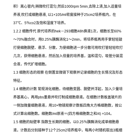
积）离心管内
,
稍微吹打混匀
,
然后
1000rpm 5min,
去除上清
,
加入适量培
养液
,
吹打成细胞悬液
,
以
1×105/ml
密度接种于
25cm2
培养瓶内，在
37
℃
、
5
％
co2
及饱和湿度下培养。
1.2.2
细胞传代
原代培养的
hek
－
293
细胞
48h
换液
1
次，细胞长至
60%
～
70%
融合时，用
0.25%
胰酶消化
1
～
2min
，将培养瓶再用手掌轻轻敲
打使细胞脱壁、悬浮、分散，为使细胞进一步分散可用吹打管轻轻吹打
几次，获得细胞悬液，然后加入倍量的培养基，温和混匀，吸管分装混
合液，传代扩增细胞。
1.3
细胞形态的观察
在倒置显微镜下观察并记录细胞的生长情况及形态
特征。
1.4
细胞的计数
常规消化细胞，待细胞变圆、脱壁并浮起，加入少量培
养基离心，再用
pbs
重悬并吹打制成细胞悬液。在细胞计数板盖玻片的
一侧加微量细胞悬液，用
10×
物镜观察计数板四角大方格细胞数，按公
式计算出细胞数。细胞数
/ml
原液＝
(
四方格细胞数之和
/4) ×104
。
1.5
细胞的贴壁率
指数生长期的细胞，以
0.25
％胰酶消化成单细胞悬
液，计数后分别接种于
12
个
25cm2
培养瓶中，每两小时随机取出
3
瓶细