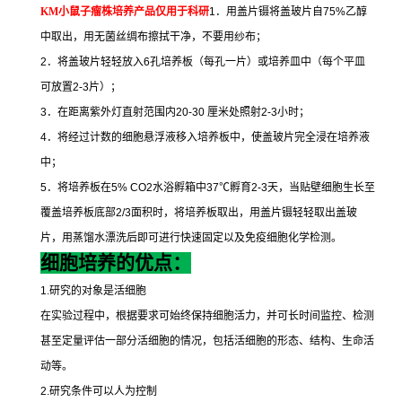
KM
小鼠子瘤株培养
产品仅用于科研
1
．用盖片镊将盖玻片自
75%
乙醇
中取出，用无菌丝绸布擦拭干净，不要用纱布；
2
．将盖玻片轻轻放入
6
孔培养板（每孔一片）或培养皿中（每个平皿
可放置
2-3
片）；
3
．在距离紫外灯直射范围内
20-30
厘米处照射
2-3
小时；
4
．将经过计数的细胞悬浮液移入培养板中，使盖玻片完全浸在培养液
中；
5
．将培养板在
5% CO2
水浴孵箱中
37
℃
孵育
2-3
天，当贴壁细胞生长至
覆盖培养板底部
2/3
面积时，将培养板取出，用盖片镊轻轻取出盖玻
片，用蒸馏水漂洗后即可进行快速固定以及免疫细胞化学检测。
细胞培养的优点：
1.
研究的对象是活细胞
在实验过程中，根据要求可始终保持细胞活力，并可长时间监控、检测
甚至定量评估一部分活细胞的情况，包括活细胞的形态、结构、生命活
动等。
2.
研究条件可以人为控制