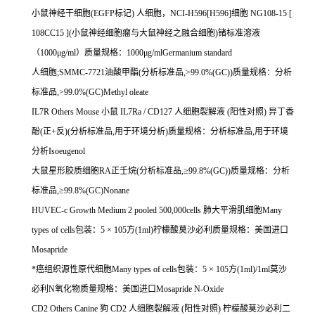
小鼠神经干细胞
(EGFP
标记
)
人细胞，
NCI-H596[H596]
细胞
NG108-15 [
108CC15 ](
小鼠神经细胞瘤与大鼠神经之融合细胞
)
锗标准溶液
（
1000
μ
g/ml
）质量规格：
1000
μ
g/mlGermanium standard
人细胞
;SMMC-7721
油酸甲酯
(
分析标准品
,>99.0%(GC))
质量规格：分析
标准品
,>99.0%(GC)Methyl oleate
IL7R Others Mouse
小鼠
IL7Ra / CD127
人细胞裂解液
(
阳性对照
)
异丁香
酚
(
正
+
反
)(
分析标准品
,
用于环境分析
)
质量规格：分析标准品
,
用于环境
分析
Isoeugenol
大鼠星形胶质细胞
RA
正壬烷
(
分析标准品
,
≥
99.8%(GC))
质量规格：分析
标准品
,
≥
99.8%(GC)Nonane
HUVEC-c Growth Medium 2 pooled 500,000cells
肺大平滑肌细胞
Many
types of cells
包装：
5
×
105
方
(1ml)
柠檬酸莫沙必利质量规格：美国进口
Mosapride
*癌组织源性原代细胞
Many types of cells
包装：
5
×
105
方
(1ml)/1ml
莫沙
必利
N
氧化物质量规格：美国进口
Mosapride N-Oxide
CD2 Others Canine
狗
CD2
人细胞裂解液
(
阳性对照
)
柠檬酸莫沙必利二