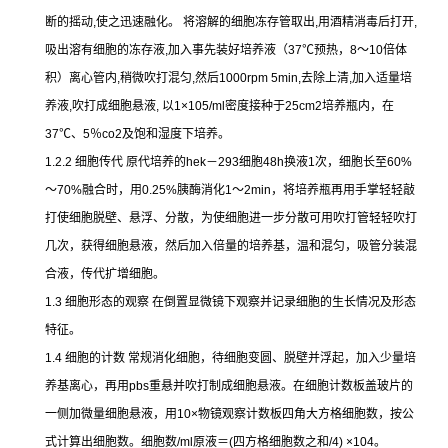
断的摇动
,
使之迅速融化。
将溶解的细胞冻存管取出
,
用酒精消毒后打开
,
吸出溶有细胞的冻存液
,
加入事先装好培养液（
37
℃
预热，
8
～
10
倍体
积）离心管内
,
稍微吹打混匀
,
然后
1000rpm 5min,
去除上清
,
加入适量培
养液
,
吹打成细胞悬液
,
以
1×105/ml
密度接种于
25cm2
培养瓶内，在
37
℃
、
5
％
co2
及饱和湿度下培养。
1.2.2
细胞传代
原代培养的
hek
－
293
细胞
48h
换液
1
次，细胞长至
60%
～
70%
融合时，用
0.25%
胰酶消化
1
～
2min
，将培养瓶再用手掌轻轻敲
打使细胞脱壁、悬浮、分散，为使细胞进一步分散可用吹打管轻轻吹打
几次，获得细胞悬液，然后加入倍量的培养基，温和混匀，吸管分装混
合液，传代扩增细胞。
1.3
细胞形态的观察
在倒置显微镜下观察并记录细胞的生长情况及形态
特征。
1.4
细胞的计数
常规消化细胞，待细胞变圆、脱壁并浮起，加入少量培
养基离心，再用
pbs
重悬并吹打制成细胞悬液。在细胞计数板盖玻片的
一侧加微量细胞悬液，用
10×
物镜观察计数板四角大方格细胞数，按公
式计算出细胞数。细胞数
/ml
原液＝
(
四方格细胞数之和
/4) ×104
。