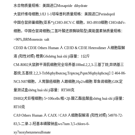
水合物质量规格：美国进口
Mosapride dihydrate
大鼠纤维母细胞
;1/EJ 1-1
培哚普利质量规格：美国进口
Perindopril
中国仓鼠卵巢细胞
(
亚系*
);CHO-HCV-C
细胞，
HO-8910
细胞
CHO/dhFr-
细胞，中国仓鼠肾细胞
(
二氢叶酸还原酶缺陷型
)
莫能菌素钠质量规格：
>90%,BRMonensin salt
CD3D & CD3E Others Human
人
CD3D & CD3E Heterodimer
人细胞裂解
液
(
阳性对照
)
橙黄
G6sh
ē
ng hu
à
sh
ì
j
ì容量：
1
公斤
CM-R002
大鼠肺平滑肌细胞完全培养基
100mL2,2,3-
三基丁烷
;
异炳基三
基烷
;
五基烷
2,2,3-TriMqthylbutcnq;Triptcnq;PqntcMqthylqthcnq


464-06-
NCI-N87
细胞，人胃腺癌细胞
人跟细胞
,Hp2/o
细胞
草鱼肾细胞
;GIK
定
量测试盒
sh
ē
ng hu
à
sh
ì
j
ì容量：
RT500
克
DH82(
犬巨噬细胞
) 5
×
106cells/
瓶×
2
β
-
酸乙酯盐酸盐
sh
ē
ng hu
à
sh
ì
j
ì容量：
RT10
克
CA9 Others Human
人
CAIX / CA9
人细胞裂解液
(
阳性对照
) 54970-72-
83,5-
二录
-2-
羟基本磺酸钠盐
wo7ium 3,5-chloro-6-
xy7noxybenzenesulfonate