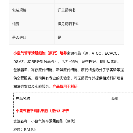
包装规格
详见说明书
纯度
详见说明书%
是否进口
是
小鼠气管平滑肌细胞（原代）培养
来源可靠（源于
ATCC
、
ECACC
、
DSMZ
、
JCRB
等知名品牌），活力
>95%
，贴壁性好。我们从试剂、
包被器皿、冻存原代细胞、新鲜原代细胞、原代细胞的分子学实验等提
供全程服务。我司拥有专业的实验室，可无菌操作并提供相关科研项目
解决方案以及实验服务。
产品仅用于科研
产品名称
类型
小鼠气管平滑肌细胞（原代）培养
资源名称
小鼠气管平滑肌细胞（原代）
种属：
BALB/c