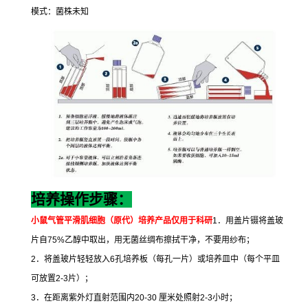
模式：菌株未知
培养操作步骤：
小鼠气管平滑肌细胞（原代）培养
产品仅用于科研
1
．用盖片镊将盖玻
片自
75%
乙醇中取出，用无菌丝绸布擦拭干净，不要用纱布；
2
．将盖玻片轻轻放入
6
孔培养板（每孔一片）或培养皿中（每个平皿
可放置
2-3
片）；
3
．在距离紫外灯直射范围内
20-30
厘米处照射
2-3
小时；