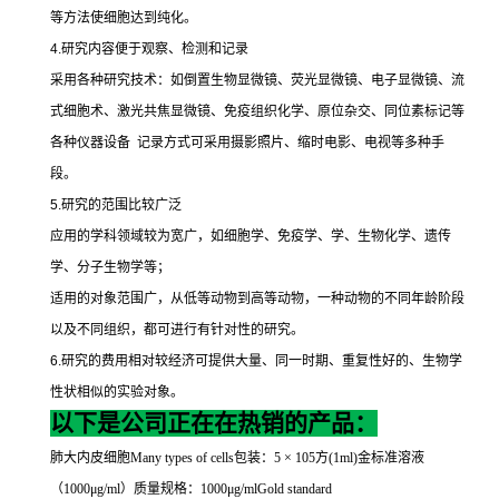
等方法使细胞达到纯化。
4.
研究内容便于观察、检测和记录
采用各种研究技术：如倒置生物显微镜、荧光显微镜、电子显微镜、流
式细胞术、激光共焦显微镜、免疫组织化学、原位杂交、同位素标记等
各种仪器设备
记录方式可采用摄影照片、缩时电影、电视等多种手
段。
5.
研究的范围比较广泛
应用的学科领域较为宽广，如细胞学、免疫学、学、生物化学、遗传
学、分子生物学等；
适用的对象范围广，从低等动物到高等动物，一种动物的不同年龄阶段
以及不同组织，都可进行有针对性的研究。
6.
研究的费用相对较经济可提供大量、同一时期、重复性好的、生物学
性状相似的实验对象。
以下是公司正在在热销的产品：
肺大内皮细胞
Many types of cells
包装：
5
×
105
方
(1ml)
金标准溶液
（
1000
μ
g/ml
）质量规格：
1000
μ
g/mlGold standard