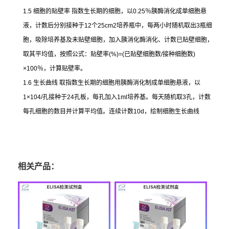
1.5
细胞的贴壁率
指数生长期的细胞，以
0.25
％胰酶消化成单细胞悬
液，计数后分别接种于
12
个
25cm2
培养瓶中，每两小时随机取出
3
瓶细
胞，吸除培养基及未贴壁细胞，加入胰消化酶消化、计数已贴壁细胞，
取其平均值，按照公式：贴壁率
(%)=(
已贴壁细胞数
/
接种细胞数
)
×100
％，计算贴壁率。
1.6
生长曲线
取指数生长期的细胞用胰酶消化制成单细胞悬液，以
1×104/
孔接种于
24
孔板，每孔加入
1ml
培养基。每天随机取
3
孔，计数
每孔细胞的数目并计算平均值。连续计数
10d
，绘制细胞生长曲线
相关产品：