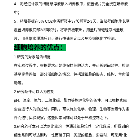
4
．将经过计数的细胞悬浮液移入培养板中，使盖玻片完全浸在培养液
中；
5
．将培养板在
5% CO2
水浴孵箱中
37
℃
孵育
2-3
天，当贴壁细胞生长至
覆盖培养板底部
2/3
面积时，将培养板取出，用盖片镊轻轻取出盖玻
片，用蒸馏水漂洗后即可进行快速固定以及免疫细胞化学检测。
细胞培养的优点：
1.
研究的对象是活细胞
在实验过程中，根据要求可始终保持细胞活力，并可长时间监控、检测
甚至定量评估一部分活细胞的情况，包括活细胞的形态、结构、生命活
动等。
2.
研究条件可以人为控制
pH
、温度、氧气、二氧化碳、张力等物理化学的条件，可以根据实际
需要进行人为的控制，同时，可以施加化学、物理、生物等因素作为条
件而进行实验观察，这些因素同样可以处于严格控制之下。
3.
研究的样本可以达到比较均一性通过细胞培养一定代数后，所得到的
细胞系则可以达到均一性而属于同一类型的细胞，需要时，可采用
*
化