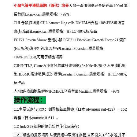
小鼠气管平滑肌细胞（原代）培养
大鼠平滑肌细胞完全培养基
100mL
氯
诺昔康
Lornoxicam
质量规格：
>99%
CHL
仓鼠肺细胞
CHL hamster lung cells DMEM
培养基
+10%FBS
氯诺昔
康
(
标准品
)Lornoxicam
质量规格：
HPLC>99%,
标准品
FGF21 Protein Mouse
重组小鼠
FGF21 / Fibroblast Growth Factor 21
蛋白
(His
标签
)
洛沙坦钾
/
氯沙坦钾
Losartan Potassium
质量规格：
>99%,USP,BR,
可用于细胞培养
C3H/10T1/2, Clone 8(
小鼠胚胎成纤维细胞
) 5
×
106cells/
瓶×
2
人平滑肌细
胞
HBSMC
洛沙坦钾
/
氯沙坦钾
Losartan Potassium
质量规格：
HPLC>98%,
标准品
人*微内皮细胞裂解物
HCMECL
马赛替尼
Masitinib
质量规格：
>98%
操作流程：
1.1
主要试剂与仪器：倒置相差显微镜（日本
olympus imt-413
），
co2
孵箱（日本
yamato it-61
）。
1.2 hek-293
细胞的复苏培养传代及冻存：
1.2.1
细胞的复苏培养
从液氮罐中取出冻存管
,
立即投入
37
℃
水浴
,
并不