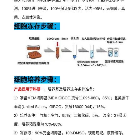
购买到货后，由我们实验室扩增、冻存，冻存的产品全部经过
QC
检
测，
100%
进口来源，
100%
保证
5
代以内，活力
>95%
，无细菌、真
菌、支原体污染。
细胞冻存步骤：
细胞培养步骤：
产品仅用于科研
一．培养基及培养冻存条件准备：
1
）准备
MEM
培养基
(MEM:GIBCO,
货号
11095-080)
，
85%
；北美胎牛
血清
(United States
，
GIBCO
，货号
16000-044)
，
15%
。
2
）培养条件：
气相：空气，
95%
；二氧化碳，
5%
。
温度：
37
摄氏
度，培养箱湿度为
70%-80%
。
3
）冻存液：
90%
完全培养基，
10%DMSO
，现用现配。液氮储存。