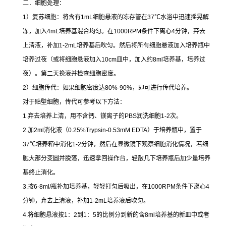
二．细胞处理：
1
）复苏细胞：将含有
1mL
细胞悬液的冻存管在
37
℃
水浴中迅速摇晃解
冻，加入
4mL
培养基混合均匀。在
1000RPM
条件下离心
4
分钟，弃去
上清液，补加
1-2mL
培养基后吹匀。然后将所有细胞悬液加入培养瓶中
培养过夜（或将细胞悬液加入
10cm
皿中，加入约
8ml
培养基，培养过
夜）。第二天换液并检查细胞密度。
2
）细胞传代：如果细胞密度达
80%-90%
，即可进行传代培养。
对于贴壁细胞，传代可参考以下方法：
1.
弃去培养上清，用不含钙、镁离子的
PBS
润洗细胞
1-2
次。
2.
加
2ml
消化液（
0.25%Trypsin-0.53mM EDTA
）于培养瓶中，置于
37
℃
培养箱中消化
1-2
分钟，然后在显微镜下观察细胞消化情况，若细
胞大部分变圆并脱落，迅速拿回操作台，轻敲几下培养瓶后加少量培养
基终止消化。
3.
按
6-8ml/
瓶补加培养基，轻轻打匀后吸出，在
1000RPM
条件下离心
4
分钟，弃去上清液，补加
1-2mL
培养液后吹匀。
4.
将细胞悬液按
1
：
2
到
1
：
5
的比例分到新的含
8ml
培养基的新皿中或者