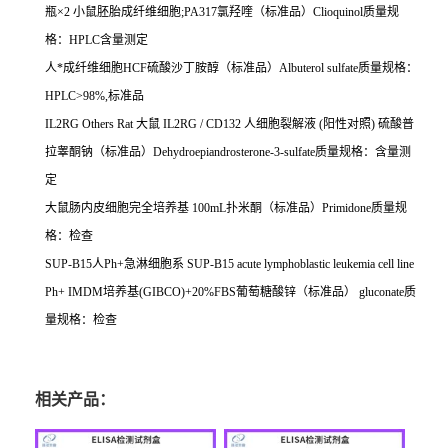
瓶×
2
小鼠胚胎成纤维细胞
;PA317
氯羟喹（标准品）
Clioquinol
质量规
格：
HPLC
含量测定
人*成纤维细胞
HCF
硫酸沙丁胺醇（标准品）
Albuterol sulfate
质量规格：
HPLC>98%,
标准品
IL2RG Others Rat
大鼠
IL2RG / CD132
人细胞裂解液
(
阳性对照
)
硫酸普
拉睾酮钠（标准品）
Dehydroepiandrosterone-3-sulfate
质量规格：含量测
定
大鼠肠内皮细胞完全培养基
100mL
扑米酮（标准品）
Primidone
质量规
格：检查
SUP-B15
人
Ph+
急淋细胞系
SUP-B15 acute lymphoblastic leukemia cell line
Ph+ IMDM
培养基
(GIBCO)+20%FBS
葡萄糖酸锌（标准品）
gluconate
质
量规格：检查
相关产品：