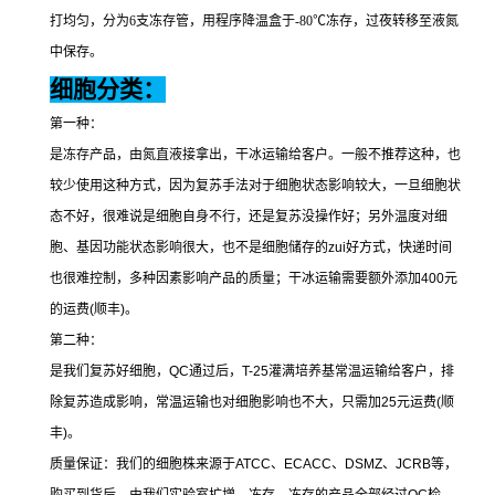
打均匀，分为
6
支冻存管，用程序降温盒于
-80
℃冻存，过夜转移至液氮
中保存。
细胞分类：
第一种：
是冻存产品，由氮直液接拿出，干冰运输给客户。一般不推荐这种，也
较少使用这种方式，因为复苏手法对于细胞状态影响较大，一旦细胞状
态不好，很难说是细胞自身不行，还是复苏没操作好；另外温度对细
胞、基因功能状态影响很大，也不是细胞储存的
zui
好方式，快递时间
也很难控制，多种因素影响产品的质量；干冰运输需要额外添加
400
元
的运费
(
顺丰
)
。
第二种：
是我们复苏好细胞，
QC
通过后，
T-25
灌满培养基常温运输给客户，排
除复苏造成影响，常温运输也对细胞影响也不大，只需加
25
元运费
(
顺
丰
)
。
质量保证：我们的细胞株来源于
ATCC
、
ECACC
、
DSMZ
、
JCRB
等，