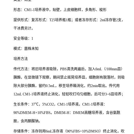
形态：
CM1-1
培养液中，贴壁，上皮细胞样，多角形、梭形
提供形式：复苏形式：
T25
培养瓶
1
瓶；或者冻存形式：
2ml
冻存管
2
支，
干冰费另计。
安全等级：
1
模式：菌株未知
培养方法
传代方法：将旧培养液吸除，
PBS
清洗两遍后，加入
6mL
（
/100mm
皿）
胰酶，在显微镜下观察，期间禁止摇晃培养皿，细胞刚有脱落时，则吸
除大部分胰酶，留约
0.5mL
，移至培养箱消化，约
2min
取出。传代用
12mL CM1-1
培养液终止消化，轻轻吹打均匀细胞，后可分
3~6
皿培养；
生长条件：
37
℃，
5%CO2
，
CM1-1
培养液。
CM1-1
培养液：
90%DMEM-H+10%FBS
。
DMEM-H
：
DMEM
高糖培养液，含谷氨酰
胺，含丙酮酸钠。
存储条件：冻存则用
6mL
冻存液（
90%FBS+10%DMSO
）终止消化，吹