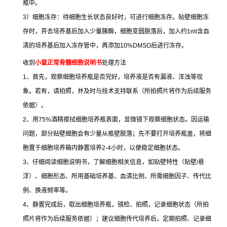
瓶中。
3
）细胞冻存：待细胞生长状态良好时，可进行细胞冻存。贴壁细胞冻
存时，弃去培养基后加入少量胰酶，细胞变圆脱落后，加入约
1ml
含血
清的培养基后加入冻存管中，再添加
10%DMSO
后进行冻存。
收到
小鼠正常骨髓细胞说明书
处理方法
1
、首先，观察细胞培养瓶是否完好，培养液是否有漏液、浑浊等现
象。若有，请拍照，并及时与技术支持联系（所拍照片将作为后续服务
依据）。
2
、用
75%
酒精擦拭细胞培养瓶表面，显微镜下观察细胞状态。因运输
问题，部分贴壁细胞会有少量从瓶壁脱落；先不要打开培养瓶盖，将细
胞置于细胞培养箱内静置培养
2-4
小时，以便稳定细胞状态。
3
、仔细阅读细胞说明书，了解细胞相关信息，如贴壁特性（贴壁
/
悬
浮）、细胞形态、所用基础培养基、血清比例、所需细胞因子、传代比
例、换液频率等。
4
、静置完成后，取出细胞培养瓶，镜检、拍照，记录细胞状态（所拍
照片将作为后续服务依据）；建议细胞传代培养后，定期拍照、记录细