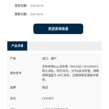
发布日期：
2020-06-05
更新日期：
2026-08-07
发送咨询信息
产品详请
产地
进口、国产
冻存则用6mL冻存液（90%FBS+10%DMSO）
终止消化，吹打均匀，分为6支冻存管，用程
保存条件
序降温盒于-80℃冻存，过夜转移至液氮中保
存。
品牌
莼试
CSX3875
货号