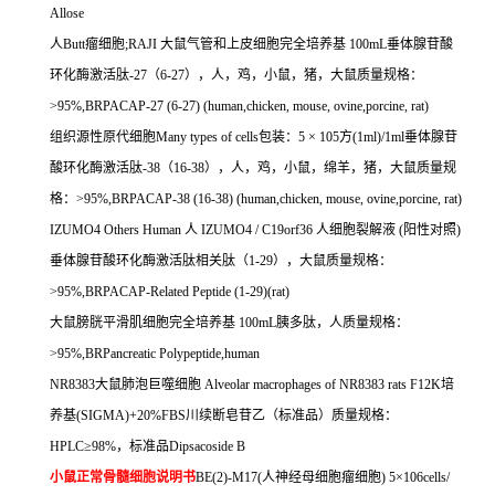
Allose
人
Butt
瘤细胞
;RAJI
大鼠气管和上皮细胞完全培养基
100mL
垂体腺苷酸
环化酶激活肽
-27
（
6-27
），人，鸡，小鼠，猪，大鼠质量规格：
>95%,BRPACAP-27 (6-27) (human,chicken, mouse, ovine,porcine, rat)
组织源性原代细胞
Many types of cells
包装：
5
×
105
方
(1ml)/1ml
垂体腺苷
酸环化酶激活肽
-38
（
16-38
），人，鸡，小鼠，绵羊，猪，大鼠质量规
格：
>95%,BRPACAP-38 (16-38) (human,chicken, mouse, ovine,porcine, rat)
IZUMO4 Others Human
人
IZUMO4 / C19orf36
人细胞裂解液
(
阳性对照
)
垂体腺苷酸环化酶激活肽相关肽（
1-29
），大鼠质量规格：
>95%,BRPACAP-Related Peptide (1-29)(rat)
大鼠膀胱平滑肌细胞完全培养基
100mL
胰多肽，人质量规格：
>95%,BRPancreatic Polypeptide,human
NR8383
大鼠肺泡巨噬细胞
Alveolar macrophages of NR8383 rats F12K
培
养基
(SIGMA)+20%FBS
川续断皂苷乙（标准品）质量规格：
HPLC
≥
98%
，标准品
Dipsacoside B
小鼠正常骨髓细胞说明书
BE(2)-M17(
人神经母细胞瘤细胞
) 5
×
106cells/