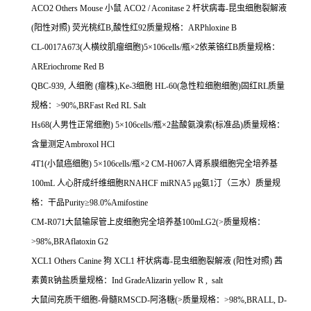
ACO2 Others Mouse
小鼠
ACO2 / Aconitase 2
杆状病毒
-
昆虫细胞裂解液
(
阳性对照
)
荧光桃红
B,
酸性红
92
质量规格：
ARPhloxine B
CL-0017A673(
人横纹肌瘤细胞
)5
×
106cells/
瓶×
2
依莱铬红
B
质量规格：
AREriochrome Red B
QBC-939,
人细胞
(
瘤株
),Ke-3
细胞
HL-60(
急性粒细胞细胞
)
固红
RL
质量
规格：
>90%,BRFast Red RL Salt
Hs68(
人男性正常细胞
) 5
×
106cells/
瓶×
2
盐酸氨溴索
(
标准品
)
质量规格：
含量测定
Ambroxol HCl
4T1(
小鼠癌细胞
) 5
×
106cells/
瓶×
2 CM-H067
人肾系膜细胞完全培养基
100mL
人心肝成纤维细胞
RNAHCF miRNA5
μ
g
氨
1
汀（三水）质量规
格：干品
Purity
≥
98.0%Amifostine
CM-R071
大鼠输尿管上皮细胞完全培养基
100mLG2(>
质量规格：
>98%,BRAflatoxin G2
XCL1 Others Canine
狗
XCL1
杆状病毒
-
昆虫细胞裂解液
(
阳性对照
)
茜
素黄
R
钠盐质量规格：
Ind GradeAlizarin yellow R , salt
大鼠间充质干细胞
-
骨髓
RMSCD-
阿洛糖
(>
质量规格：
>98%,BRALL, D-