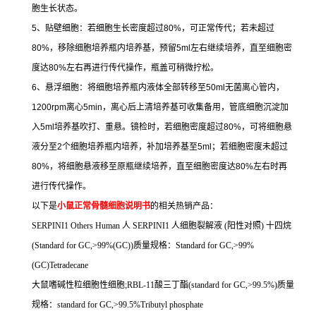
胞生长状态。
5
、贴壁细胞：若细胞生长密度超过
80%
，可正常传代；若未超过
80%
，移除细胞培养瓶内培养基，预留
5ml
左右继续培养，直至细胞密
度达
80%
左右再进行传代操作，瓶盖可稍微拧松。
6
、悬浮细胞：将细胞培养瓶内液体全部转移至
50ml
无菌离心管内，
1200rpm
离心
5min
，离心后上清培养基可收集备用，管底细胞沉淀加
入
5ml
培养基吹打、重悬。镜检时，若细胞密度超过
80%
，可将细胞悬
液分至
2
个细胞培养瓶内培养，补加培养基至
5ml
；若细胞密度未超过
80%
，将细胞悬液移至原瓶继续培养，直至细胞密度达
80%
左右时再
进行传代操作。
以下是
小鼠正常骨髓细胞说明书
的相关热销产品：
SERPINI1 Others Human
人
SERPINI1
人细胞裂解液
(
阳性对照
)
十四烷
(Standard for GC,>99%(GC))
质量规格：
Standard for GC,>99%
(GC)Tetradecane
大鼠嗜碱性粒细胞性细胞
;RBL-11
酸三丁酯
(standard for GC,>99.5%)
质量
规格：
standard for GC,>99.5%Tributyl phosphate