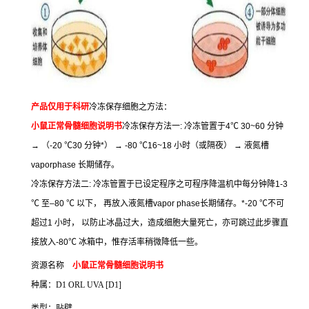
产品仅用于科研
冷冻保存细胞之方法：
小鼠正常骨髓细胞说明书
冷冻保存方法一
:
冷冻管置于
4
℃
30~60
分钟
→
（
-20
℃
30
分钟
*
）
→ -80
℃
16~18
小时（或隔夜）
→
液氮槽
vaporphase
长期储存。
冷冻保存方法二
:
冷冻管置于已设定程序之可程序降温机中每分钟降
1-3
℃
至
–80
℃
以下，
再放入液氮槽
vapor phase
长期储存。
*-20
℃
不可
超过
1
小时，
以防止冰晶过大，造成细胞大量死亡，亦可跳过此步骤直
接放入
-80
℃
冰箱中，惟存活率稍微降低一些。
资源名称
小鼠正常骨髓细胞说明书
种属：
D1 ORL UVA [D1]
类型：贴壁