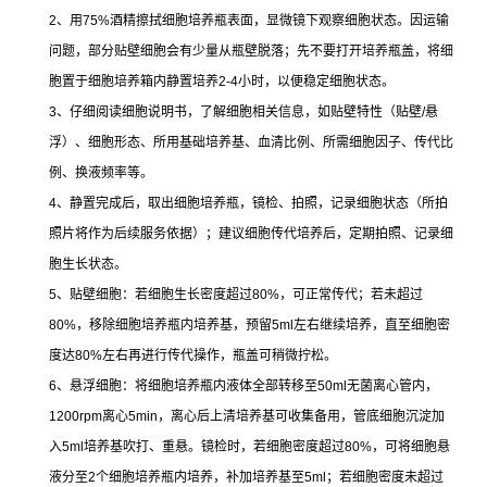
2
、用
75%
酒精擦拭细胞培养瓶表面，显微镜下观察细胞状态。因运输
问题，部分贴壁细胞会有少量从瓶壁脱落；先不要打开培养瓶盖，将细
胞置于细胞培养箱内静置培养
2-4
小时，以便稳定细胞状态。
3
、仔细阅读细胞说明书，了解细胞相关信息，如贴壁特性（贴壁
/
悬
浮）、细胞形态、所用基础培养基、血清比例、所需细胞因子、传代比
例、换液频率等。
4
、静置完成后，取出细胞培养瓶，镜检、拍照，记录细胞状态（所拍
照片将作为后续服务依据）；建议细胞传代培养后，定期拍照、记录细
胞生长状态。
5
、贴壁细胞：若细胞生长密度超过
80%
，可正常传代；若未超过
80%
，移除细胞培养瓶内培养基，预留
5ml
左右继续培养，直至细胞密
度达
80%
左右再进行传代操作，瓶盖可稍微拧松。
6
、悬浮细胞：将细胞培养瓶内液体全部转移至
50ml
无菌离心管内，
1200rpm
离心
5min
，离心后上清培养基可收集备用，管底细胞沉淀加
入
5ml
培养基吹打、重悬。镜检时，若细胞密度超过
80%
，可将细胞悬
液分至
2
个细胞培养瓶内培养，补加培养基至
5ml
；若细胞密度未超过