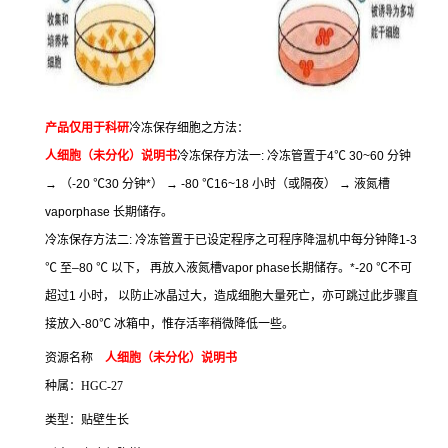
产品仅用于科研
冷冻保存细胞之方法：
人细胞（未分化）说明书
冷冻保存方法一
:
冷冻管置于
4
℃
30~60
分钟
→
（
-20
℃
30
分钟
*
）
→ -80
℃
16~18
小时（或隔夜）
→
液氮槽
vaporphase
长期储存。
冷冻保存方法二
:
冷冻管置于已设定程序之可程序降温机中每分钟降
1-3
℃
至
–80
℃
以下，
再放入液氮槽
vapor phase
长期储存。
*-20
℃
不可
超过
1
小时，
以防止冰晶过大，造成细胞大量死亡，亦可跳过此步骤直
接放入
-80
℃
冰箱中，惟存活率稍微降低一些。
资源名称
人细胞（未分化）说明书
种属：
HGC-27
类型：贴壁生长