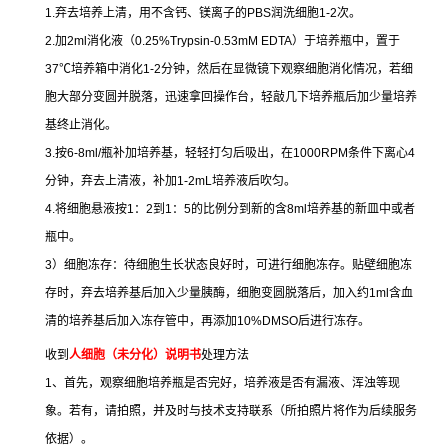
1.
弃去培养上清，用不含钙、镁离子的
PBS
润洗细胞
1-2
次。
2.
加
2ml
消化液（
0.25%Trypsin-0.53mM EDTA
）于培养瓶中，置于
37
℃
培养箱中消化
1-2
分钟，然后在显微镜下观察细胞消化情况，若细
胞大部分变圆并脱落，迅速拿回操作台，轻敲几下培养瓶后加少量培养
基终止消化。
3.
按
6-8ml/
瓶补加培养基，轻轻打匀后吸出，在
1000RPM
条件下离心
4
分钟，弃去上清液，补加
1-2mL
培养液后吹匀。
4.
将细胞悬液按
1
：
2
到
1
：
5
的比例分到新的含
8ml
培养基的新皿中或者
瓶中。
3
）细胞冻存：待细胞生长状态良好时，可进行细胞冻存。贴壁细胞冻
存时，弃去培养基后加入少量胰酶，细胞变圆脱落后，加入约
1ml
含血
清的培养基后加入冻存管中，再添加
10%DMSO
后进行冻存。
收到
人细胞（未分化）说明书
处理方法
1
、首先，观察细胞培养瓶是否完好，培养液是否有漏液、浑浊等现
象。若有，请拍照，并及时与技术支持联系（所拍照片将作为后续服务
依据）。