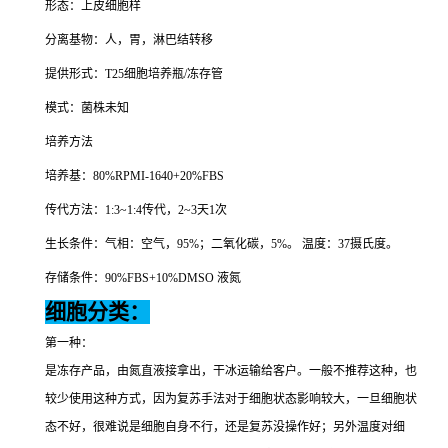
形态：上皮细胞样
分离基物：人，胃，淋巴结转移
提供形式：
T25
细胞培养瓶
/
冻存管
模式：菌株未知
培养方法
培养基：
80%RPMI-1640+20%FBS
传代方法：
1:3~1:4
传代，
2~3
天
1
次
生长条件：气相：空气，
95%
；二氧化碳，
5%
。
温度：
37
摄氏度。
存储条件：
90%FBS+10%DMSO
液氮
细胞分类：
第一种：
是冻存产品，由氮直液接拿出，干冰运输给客户。一般不推荐这种，也
较少使用这种方式，因为复苏手法对于细胞状态影响较大，一旦细胞状
态不好，很难说是细胞自身不行，还是复苏没操作好；另外温度对细