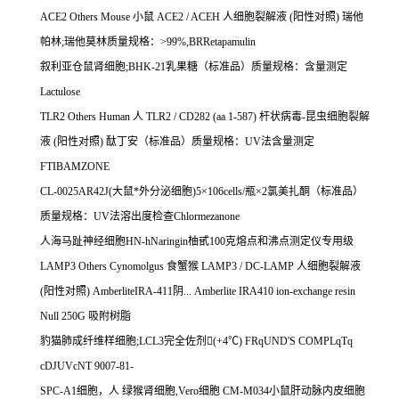
ACE2 Others Mouse
小鼠
ACE2 / ACEH
人细胞裂解液
(
阳性对照
)
瑞他
帕林
;
瑞他莫林质量规格：
>99%,BRRetapamulin
叙利亚仓鼠肾细胞
;BHK-21
乳果糖（标准品）质量规格：含量测定
Lactulose
TLR2 Others Human
人
TLR2 / CD282 (aa 1-587)
杆状病毒
-
昆虫细胞裂解
液
(
阳性对照
)
酞丁安（标准品）质量规格：
UV
法含量测定
FTIBAMZONE
CL-0025AR42J(
大鼠*外分泌细胞
)5
×
106cells/
瓶×
2
氯美扎酮（标准品）
质量规格：
UV
法溶出度检查
Chlormezanone
人海马趾神经细胞
HN-hNaringin
柚甙
100
克熔点和沸点测定仪专用级
LAMP3 Others Cynomolgus
食蟹猴
LAMP3 / DC-LAMP
人细胞裂解液
(
阳性对照
) AmberliteIRA-411
阴
... Amberlite IRA410 ion-exchange resin
Null 250G
吸附树脂
豹猫肺成纤维样细胞
;LCL3
完全佐剂

(+4
℃
) FRqUND'S COMPLqTq
cDJUVcNT 9007-81-
SPC-A1
细胞，人
绿猴肾细胞
,Vero
细胞
CM-M034
小鼠肝动脉内皮细胞