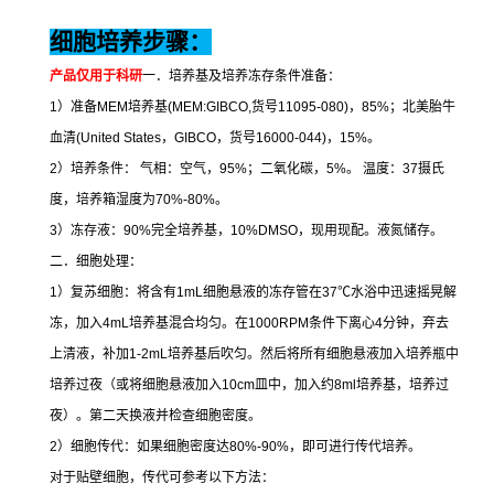
细胞培养步骤：
产品仅用于科研
一．培养基及培养冻存条件准备：
1
）准备
MEM
培养基
(MEM:GIBCO,
货号
11095-080)
，
85%
；北美胎牛
血清
(United States
，
GIBCO
，货号
16000-044)
，
15%
。
2
）培养条件：
气相：空气，
95%
；二氧化碳，
5%
。
温度：
37
摄氏
度，培养箱湿度为
70%-80%
。
3
）冻存液：
90%
完全培养基，
10%DMSO
，现用现配。液氮储存。
二．细胞处理：
1
）复苏细胞：将含有
1mL
细胞悬液的冻存管在
37
℃
水浴中迅速摇晃解
冻，加入
4mL
培养基混合均匀。在
1000RPM
条件下离心
4
分钟，弃去
上清液，补加
1-2mL
培养基后吹匀。然后将所有细胞悬液加入培养瓶中
培养过夜（或将细胞悬液加入
10cm
皿中，加入约
8ml
培养基，培养过
夜）。第二天换液并检查细胞密度。
2
）细胞传代：如果细胞密度达
80%-90%
，即可进行传代培养。
对于贴壁细胞，传代可参考以下方法：