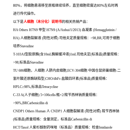
80%
，将细胞悬液移至原瓶继续培养，直至细胞密度达
80%
左右时再
进行传代操作。
以下是
人细胞（未分化）说明书
的相关热销产品：
HA Others H7N9
甲型
H7N9 (A/Anhui/1/2013)
血凝素
(Hemagglutinin /
HA)
人细胞裂解液
(
阳性对照
)
司他夫定质量规格：
>98,BR,
可用于细胞
培养
Stavudine
T-103AI
型胶原酶
(
含
10mL
酶解缓冲液
)1mL
司他夫定
(
标准品
)
质量规格：
>98,
标准品
Stavudine
TU 686
细胞，人细胞
人脐内皮细胞
,ECV-304
细胞
中国仓鼠卵巢细胞
-
二
氢叶酸还原酶缺陷型
;CHO/dhFr-
盐酸四环素
(
标准品
)
质量规格：
HPLC
≥
98%,
标准品
Tetracycline
C-33 A(
人子细胞
) 5
×
106cells/
瓶×
2/
羧苄西林钠质量规格：
>90%,BRCarbenicillin di
CNDP1 Others Human
人
CNDP1
人细胞裂解液
(
阳性对照
)
羧苄西林钠
(
标准品
)
质量规格：含量测定，标准品
Carbenicillin di
HCT/Taxol
人紫杉醇耐药咪唑（标准品）质量规格：检查
Imidazole