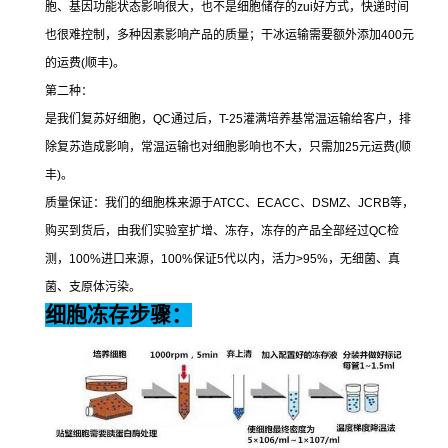
胞、基因功能状态影响很大，也不是细胞储存的
zui
好方式，快递时间
也很难控制，多种因素影响产品的质量；干冰运输需要额外添加
400
元
的运费
(
顺丰
)
。
第二种：
是我们复苏好细胞，
QC
通过后，
T-25
灌满培养基常温运输给客户，排
除复苏造成影响，常温运输也对细胞影响也不大，只需加
25
元运费
(
顺
丰
)
。
质量保证：我们的细胞株来源于
ATCC
、
ECACC
、
DSMZ
、
JCRB
等，
购买到货后，由我们实验室扩增、冻存，冻存的产品全部经过
QC
检
测，
100%
进口来源，
100%
保证
5
代以内，活力
>95%
，无细菌、真
菌、支原体污染。
细胞冻存步骤：