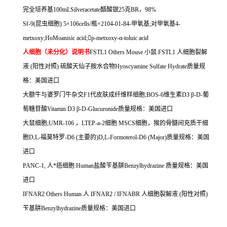
完全培养基
100mLSilveracetate
醋酸银
25
克
BR
，
98%
Sf-9(
昆虫细胞
) 5
×
106cells/
瓶×
2104-01-84-
甲氧基
;
对甲氧基
4-
metxoxy;HoMoanisic acid;

p-metxoxy-
α
-toluic acid
人细胞（未分化）说明书
FSTL1 Others Mouse
小鼠
FSTL1
人细胞裂解
液
(
阳性对照
)
硫酸天仙子胺水合物
Hyoscyamine Sulfate Hydrate
质量规
格：美国进口
大额牛与婆罗门牛杂交
F1
代皮肤成纤维样细胞
;BOS-6
维生素
D3
β
-D-
葡
萄糖苷酸
Vitamin D3
β
-D-Glucuronide
质量规格：美国进口
大鼠细胞
;UMR-106
，
LTEP-a-2
细胞
MSCS
细胞，猴的骨髓间充质干细
胞
D,L-
福莫特罗
-D6 (
主要的
)D,L-Formoterol-D6 (Major)
质量规格：美国
进口
PANC-1,
人*癌细胞
Human
盐酸苄基肼
Benzylhydrazine
质量规格：美国
进口
IFNAR2 Others Human
人
IFNAR2 / IFNABR
人细胞裂解液
(
阳性对照
)
苄基肼
Benzylhydrazine
质量规格：美国进口