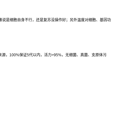
难说是细胞自身不行，还是复苏没操作好；另外温度对细胞、基因功
来源，
100%
保证
5
代以内，活力
>95%
，无细菌、真菌、支原体污