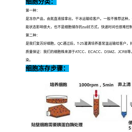
细胞分类：
第一种：
是冻存产品，由氮直液接拿出，干冰运输给客户。一般不推荐这种，
能状态影响很大，也不是细胞储存的
zui
好方式，快递时间也很难控
第二种：
是我们复苏好细胞，
QC
通过后，
T-25
灌满培养基常温运输给客户，
质量保证：我们的细胞株来源于
ATCC
、
ECACC
、
DSMZ
、
JCRB
等
染。
细胞冻存步骤：