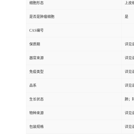
细胞形态
上皮
是否是肿瘤细胞
是
CAS编号
保质期
详见
器官来源
详见
免疫类型
详见
品系
详见
生长状态
肺；
物种来源
详见
包装规格
详见