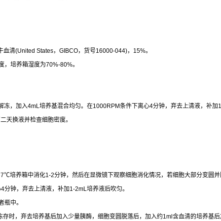
牛血清
(United States
，
GIBCO
，货号
16000-044)
，
15%
。
度，培养箱湿度为
70%-80%
。
解冻，加入
4mL
培养基混合均匀。在
1000RPM
条件下离心
4
分钟，弃去上清液，补加
第二天换液并检查细胞密度。
37
℃
培养箱中消化
1-2
分钟，然后在显微镜下观察细胞消化情况，若细胞大部分变圆并
心
4
分钟，弃去上清液，补加
1-2mL
培养液后吹匀。
者瓶中。
冻存时，弃去培养基后加入少量胰酶，细胞变圆脱落后，加入约
1ml
含血清的培养基后