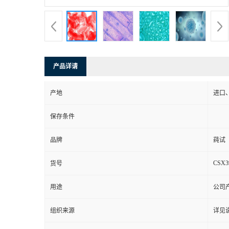
产品详请
产地
进口
保存条件
品牌
莼试
CSX3
货号
用途
公司
组织来源
详见