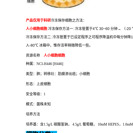
产品仅用于科研
冷冻保存细胞之方法：
人小细胞细胞
冷冻保存方法一
:
冷冻管置于
4
℃
30~60
分钟
→
（
-20
冷冻保存方法二
:
冷冻管置于已设定程序之可程序降温机中每分钟降
1
入
-80
℃
冰箱中，惟存活率稍微降低一些。
资源名称
人小细胞细胞
种属：
NCI-H446 [H446]
类型：肺；转移灶：肋膜渗出癌；小细胞
形态：上皮细胞
安全等级：
1
模式：菌株未知
培养方法
培养基：含
1.5g/L
碳酸氢钠，
4.5g/L
葡萄糖，
10mM HEPES
，
1.0m