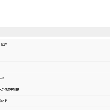
、国产
944
产品仅用于科研
说明书