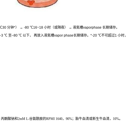
℃
30
分钟
*
）
→ -80
℃
16~18
小时（或隔夜）
→
液氮槽
vaporphase
长期储存。
-3
℃
至
–80
℃
以下，
再放入液氮槽
vapor phase
长期储存。
*-20
℃
不可超过
1
小时
M
丙酮酸钠和
2mM L-
谷氨酰胺的
RPMI 1640
，
90%
；胎牛血清或新生牛血清，
10%
。