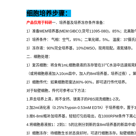
细胞培养步骤：
产品仅用于科研
一．培养基及培养冻存条件准备：
1
）准备
MEM
培养基
(MEM:GIBCO,
货号
11095-080)
，
85%
；北美胎
2
）培养条件：
气相：空气，
95%
；二氧化碳，
5%
。
温度：
37
摄氏
3
）冻存液：
90%
完全培养基，
10%DMSO
，现用现配。液氮储存。
二．细胞处理：
1
）复苏细胞：将含有
1mL
细胞悬液的冻存管在
37
℃
水浴中迅速摇晃
（或将细胞悬液加入
10cm
皿中，加入约
8ml
培养基，培养过夜）。
2
）细胞传代：如果细胞密度达
80%-90%
，即可进行传代培养。
对于贴壁细胞，传代可参考以下方法：
1.
弃去培养上清，用不含钙、镁离子的
PBS
润洗细胞
1-2
次。
2.
加
2ml
消化液（
0.25%Trypsin-0.53mM EDTA
）于培养瓶中，置于
3.
按
6-8ml/
瓶补加培养基，轻轻打匀后吸出，在
1000RPM
条件下离
4.
将细胞悬液按
1
：
2
到
1
：
5
的比例分到新的含
8ml
培养基的新皿中或
3
）细胞冻存：待细胞生长状态良好时，可进行细胞冻存。贴壁细胞