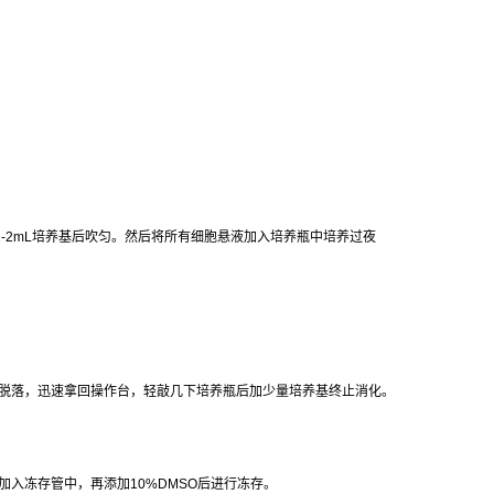
1-2mL
培养基后吹匀。然后将所有细胞悬液加入培养瓶中培养过夜
脱落，迅速拿回操作台，轻敲几下培养瓶后加少量培养基终止消化。
加入冻存管中，再添加
10%DMSO
后进行冻存。