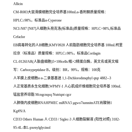
Allicin
CM-R083
大鼠滑膜细胞完全培养基
100mL
α
-
香附酮质量规格：
HPLC
≥
98%
，标准品α
-Cyperone
NCI-N87 [N87]
人细胞头孢克洛
(
标准品
)
质量规格：
HPLC>98%,
标准品
Cefaclor
EB
病毒转化的人
B
细胞
;KMY0928
人前脂肪细胞完全培养基
100mL
柯里
拉京（标准品）质量规格：
HPLC
≥
98%
，标准品
Corilagin
CL-0126JAR(
人胎盘细胞
)5
×
106cells/
瓶×
2
精蛋白酶，英文名或英文缩
写：
Carboxypeptidase B
，级别：
BR
，
99%
，规格：
100
克
人羊膜上皮细胞α
α
-
二录基基迷
1,1-Dichlorodimqthyl qtqr 4882--3
人正常基质永生化细胞
;WPMY-1
人心肌成纤维细胞完全培养基
100mL
锰盐营养琼脂
Mcngcnqsq Nutriqnt cgcr
人肺微内皮细胞
RNAHPMEC miRNA5
μ
gwo7iumnitnATE
肖酸钠
1
Kg#N/A
CD33 Others Human
人
CD33 / Siglec-3
人细胞裂解液
(
阳性对照
) 3182-
95-4L-
本
L-pxenylglycinol