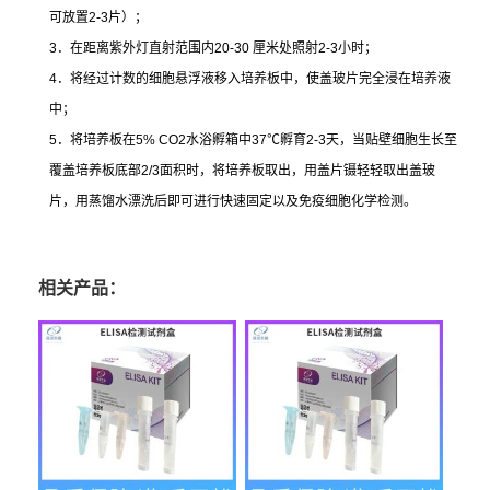
可放置
2-3
片）；
3
．在距离紫外灯直射范围内
20-30
厘米处照射
2-3
小时；
4
．将经过计数的细胞悬浮液移入培养板中，使盖玻片完全浸在培养液
中；
5
．将培养板在
5% CO2
水浴孵箱中
37
℃
孵育
2-3
天，当贴壁细胞生长至
覆盖培养板底部
2/3
面积时，将培养板取出，用盖片镊轻轻取出盖玻
片，用蒸馏水漂洗后即可进行快速固定以及免疫细胞化学检测。
相关产品：