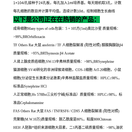
1×104/
孔接种于
24
孔板，每孔加入
1ml
培养基。每天随机取
3
孔，计数
每孔细胞的数目并计算平均值。连续计数
10d
，绘制细胞生长曲线
以下是公司正在在热销的产品：
成骨细胞
Many types of cells
包装：
5
×
105
方
(1ml)
奥比沙星
质量规格：
>99%,BROrbifloxacin
TF Others Rat
大鼠
ansferrin / TF
人细胞裂解液
(
阳性对照
)
醋酸胸腺肽β
4
质量规格：
>95%,BRThymosin
β
4 Acetate
人肾上腺皮质癌细胞
;SW-13
辛弗林质量规格：
>98%,BRSynephrine
猫源细胞
SV40
转化的非洲绿猴肾细胞，
COS-1
细胞
AtT-20
细胞，小鼠
细胞
(
分泌促生长激素分泌激素
)
辛弗林盐酸盐质量规格：
HPLC
≥
98%
，
标准品
Synephrine HCl
人正常细胞
;Hs 578Bst
三尖杉宁碱
(
标准品）质量规格：
HPLC
≥
98%
，标
准品
Cephalomannine
FAS Others Rat
大鼠
FAS / TNFRSF6 / CD95
人细胞裂解液
(
阳性对照
)
壳聚糖
(M.W.10
万
)
质量规格：脱乙酰度是
80%
，粘度
800Chitosan
HEH
人胚胎*组织来源细胞大蒜素，二
1
丙基二硫质量规格：
>98%,
油状