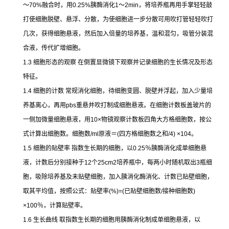
～
70%
融合时，用
0.25%
胰酶消化
1
～
2min
，将培养瓶再用手掌轻轻敲
打使细胞脱壁、悬浮、分散，为使细胞进一步分散可用吹打管轻轻吹打
几次，获得细胞悬液，然后加入倍量的培养基，温和混匀，吸管分装混
合液，传代扩增细胞。
1.3
细胞形态的观察
在倒置显微镜下观察并记录细胞的生长情况及形态
特征。
1.4
细胞的计数
常规消化细胞，待细胞变圆、脱壁并浮起，加入少量培
养基离心，再用
pbs
重悬并吹打制成细胞悬液。在细胞计数板盖玻片的
一侧加微量细胞悬液，用
10×
物镜观察计数板四角大方格细胞数，按公
式计算出细胞数。细胞数
/ml
原液＝
(
四方格细胞数之和
/4) ×104
。
1.5
细胞的贴壁率
指数生长期的细胞，以
0.25
％胰酶消化成单细胞悬
液，计数后分别接种于
12
个
25cm2
培养瓶中，每两小时随机取出
3
瓶细
胞，吸除培养基及未贴壁细胞，加入胰消化酶消化、计数已贴壁细胞，
取其平均值，按照公式：贴壁率
(%)=(
已贴壁细胞数
/
接种细胞数
)
×100
％，计算贴壁率。
1.6
生长曲线
取指数生长期的细胞用胰酶消化制成单细胞悬液，以