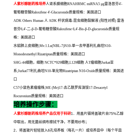
人紫杉醇耐药株培养
人肾系膜细胞
RNAHRMC miRNA5
μ
g
雷洛昔芬
4'-
葡萄糖苷酸
Raloxifene 4'-Glucuronide
质量规格：美国进口
ADK Others Human
人
ADK
杆状病毒
-
昆虫细胞裂解液
(
阳性对照
)
雷洛
昔芬
6,4'-
二
-
β
-D-
葡萄糖苷酸
Raloxifene 6,4'-Bis-
β
-D-glucuronide
质量规
格：美国进口
水貂肺上皮细胞
;Mv.1.Lu(NBL-7)N10-
单一去甲基利扎曲坦
N10-
Monodesmethyl Rizatriptan
质量规格：美国进口
SHG-44
细胞，细胞
NCTC
*
929
细胞
,L129
细胞
人
T
瘤细胞
Jurkat
亚
系
;Jurkat77
利扎曲坦
N10-
氧化物
Rizatriptan N10-Oxide
质量规格：美国进
口
C57
小鼠色素瘤瘤株
;ME (Me)17-
去乙酰罗库溴铵
17-Desacetyl
Rocuronium
质量规格：美国进口
培养操作步骤：
人紫杉醇耐药株培养
产品仅用于科研
1
．用盖片镊将盖玻片自
75%
乙醇
中取出，用无菌丝绸布擦拭干净，不要用纱布；
2
．将盖玻片轻轻放入
6
孔培养板（每孔一片）或培养皿中（每个平皿