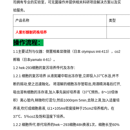
司拥有专业的实验室，可无菌操作并提供相关科研项目解决方案以及实
验服务。
产品名称
类型
人紫杉醇耐药株培养
操作流程：
1.1
主要试剂与仪器：倒置相差显微镜（日本
olympus imt-413
），
co2
孵箱（日本
yamato it-61
）。
1.2 hek-293
细胞的复苏培养传代及冻存：
1.2.1
细胞的复苏培养
从液氮罐中取出冻存管
,
立即投入
37
℃
水浴
,
并不
断的摇动
,
使之迅速融化。
将溶解的细胞冻存管取出
,
用酒精消毒后打开
,
吸出溶有细胞的冻存液
,
加入事先装好培养液（
37
℃
预热，
8
～
10
倍体
积）离心管内
,
稍微吹打混匀
,
然后
1000rpm 5min,
去除上清
,
加入适量培
养液
,
吹打成细胞悬液
,
以
1×105/ml
密度接种于
25cm2
培养瓶内，在
37
℃
、
5
％
co2
及饱和湿度下培养。
1.2.2
细胞传代
原代培养的
hek
－
293
细胞
48h
换液
1
次，细胞长至
60%