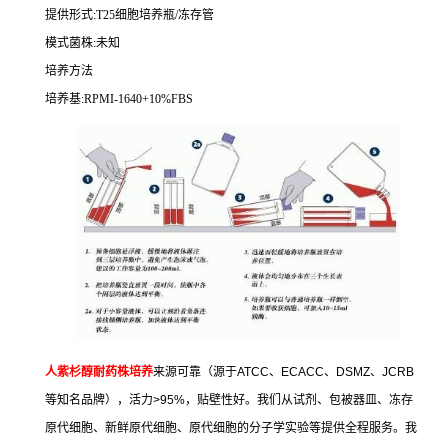
提供形式
:T25
细胞培养瓶
/
冻存管
模式菌株
:
未知
培养方法
培养基
:RPMI-1640+10%FBS
人紫杉醇耐药株培养
来源可靠（源于
ATCC
、
ECACC
、
DSMZ
、
JCRB
等知名品牌），活力
>95%
，贴壁性好。我们从试剂、包被器皿、冻存
原代细胞、新鲜原代细胞、原代细胞的分子学实验等提供全程服务。我