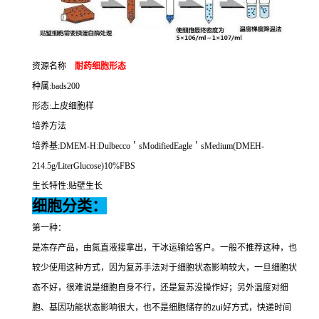
资源名称
耐药细胞形态
种属
:bads200
形态
:
上皮细胞样
培养方法
培养基
:DMEM-H:Dulbecco
＇
sModifiedEagle
＇
sMedium(DMEH-
214.5g/LiterGlucose)10%FBS
生长特性
:
贴壁生长
细胞分类：
第一种：
是冻存产品，由氮直液接拿出，干冰运输给客户。一般不推荐这种，也
较少使用这种方式，因为复苏手法对于细胞状态影响较大，一旦细胞状
态不好，很难说是细胞自身不行，还是复苏没操作好；另外温度对细
胞、基因功能状态影响很大，也不是细胞储存的
zui
好方式，快递时间