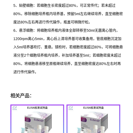
5
、贴壁细胞：若细胞生长密度超过
80%
，可正常传代；若未超过
80%
，移除细胞培养瓶内培养基，预留
5ml
左右继续培养，直至细胞密
度达
80%
左右再进行传代操作，瓶盖可稍微拧松。
6
、悬浮细胞：将细胞培养瓶内液体全部转移至
50ml
无菌离心管内，
1200rpm
离心
5min
，离心后上清培养基可收集备用，管底细胞沉淀加
入
5ml
培养基吹打、重悬。镜检时，若细胞密度超过
80%
，可将细胞悬
液分至
2
个细胞培养瓶内培养，补加培养基至
5ml
；若细胞密度未超过
80%
，将细胞悬液移至原瓶继续培养，直至细胞密度达
80%
左右时再
进行传代操作。
相关产品：