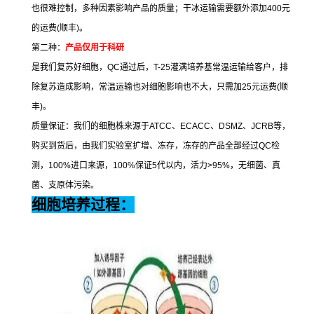
也很难控制，多种因素影响产品的质量；干冰运输需要额外添加
400
元
的运费
(
顺丰
)
。
第二种：
产品仅用于科研
是我们复苏好细胞，
QC
通过后，
T-25
灌满培养基常温运输给客户，排
除复苏造成影响，常温运输也对细胞影响也不大，只需加
25
元运费
(
顺
丰
)
。
质量保证：我们的细胞株来源于
ATCC
、
ECACC
、
DSMZ
、
JCRB
等，
购买到货后，由我们实验室扩增、冻存，冻存的产品全部经过
QC
检
测，
100%
进口来源，
100%
保证
5
代以内，活力
>95%
，无细菌、真
菌、支原体污染。
细胞培养过程：