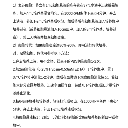
1
）复苏细胞：将含有
1mL
细胞悬液的冻存管在
37
℃
水浴中迅速摇晃解
冻，加入
4mL
培养基混合均匀。在
1000RPM
条件下离心
4
分钟，弃去
上清液，补加
1-2mL
培养基后吹匀。然后将所有细胞悬液加入培养瓶中
培养过夜（或将细胞悬液加入
10cm
皿中，加入约
8ml
培养基，培养过
夜）。第二天换液并检查细胞密度。
2
）细胞传代：如果细胞密度达
80%-90%
，即可进行传代培养。
对于贴壁细胞，传代可参考以下方法：
1.
弃去培养上清，用不含钙、镁离子的
PBS
润洗细胞
1-2
次。
2.
加
2ml
消化液（
0.25%Trypsin-0.53mM EDTA
）于培养瓶中，置于
37
℃
培养箱中消化
1-2
分钟，然后在显微镜下观察细胞消化情况，若细
胞大部分变圆并脱落，迅速拿回操作台，轻敲几下培养瓶后加少量培养
基终止消化。
3.
按
6-8ml/
瓶补加培养基，轻轻打匀后吸出，在
1000RPM
条件下离心
4
分钟，弃去上清液，补加
1-2mL
培养液后吹匀。
4.
将细胞悬液按
1
：
2
到
1
：
5
的比例分到新的含
8ml
培养基的新皿中或者
瓶中。