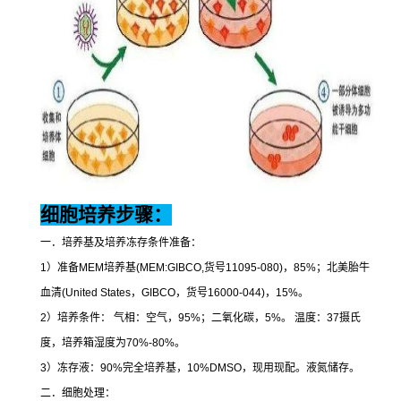
细胞培养步骤：
一．培养基及培养冻存条件准备：
1
）准备
MEM
培养基
(MEM:GIBCO,
货号
11095-080)
，
85%
；北美胎牛
血清
(United States
，
GIBCO
，货号
16000-044)
，
15%
。
2
）培养条件：
气相：空气，
95%
；二氧化碳，
5%
。
温度：
37
摄氏
度，培养箱湿度为
70%-80%
。
3
）冻存液：
90%
完全培养基，
10%DMSO
，现用现配。液氮储存。
二．细胞处理：