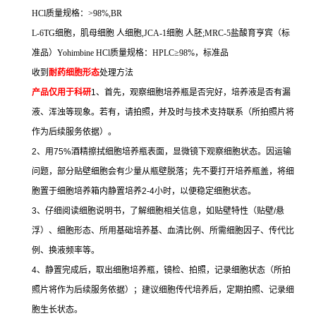
HCl
质量规格：
>98%,BR
L-6TG
细胞，肌母细胞
人细胞
,JCA-1
细胞
人胚
;MRC-5
盐酸育亨宾（标
准品）
Yohimbine HCl
质量规格：
HPLC
≥
98%
，标准品
收到
耐药细胞形态
处理方法
产品仅用于科研
1
、首先，观察细胞培养瓶是否完好，培养液是否有漏
液、浑浊等现象。若有，请拍照，并及时与技术支持联系（所拍照片将
作为后续服务依据）。
2
、用
75%
酒精擦拭细胞培养瓶表面，显微镜下观察细胞状态。因运输
问题，部分贴壁细胞会有少量从瓶壁脱落；先不要打开培养瓶盖，将细
胞置于细胞培养箱内静置培养
2-4
小时，以便稳定细胞状态。
3
、仔细阅读细胞说明书，了解细胞相关信息，如贴壁特性（贴壁
/
悬
浮）、细胞形态、所用基础培养基、血清比例、所需细胞因子、传代比
例、换液频率等。
4
、静置完成后，取出细胞培养瓶，镜检、拍照，记录细胞状态（所拍
照片将作为后续服务依据）；建议细胞传代培养后，定期拍照、记录细
胞生长状态。