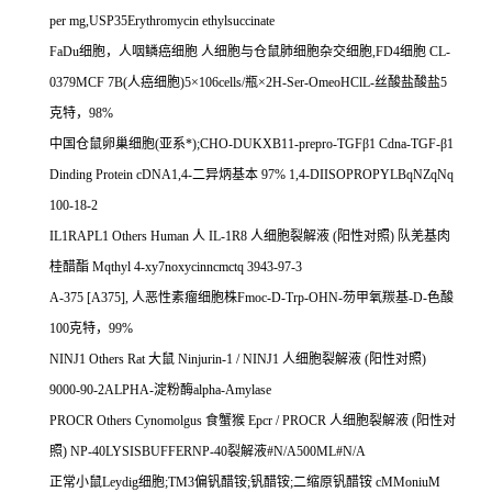
per mg,USP35Erythromycin ethylsuccinate
FaDu
细胞，人咽鳞癌细胞
人细胞与仓鼠肺细胞杂交细胞
,FD4
细胞
CL-
0379MCF 7B(
人癌细胞
)5
×
106cells/
瓶×
2H-Ser-OmeoHClL-
丝酸盐酸盐
5
克特，
98%
中国仓鼠卵巢细胞
(
亚系*
);CHO-DUKXB11-prepro-TGF
β
1 Cdna-TGF-
β
1
Dinding Protein cDNA1,4-
二异炳基本
97% 1,4-DIISOPROPYLBqNZqNq
100-18-2
IL1RAPL1 Others Human
人
IL-1R8
人细胞裂解液
(
阳性对照
)
队羌基肉
桂醋酯
Mqthyl 4-xy7noxycinncmctq 3943-97-3
A-375 [A375],
人恶性素瘤细胞株
Fmoc-D-Trp-OHN-
芴甲氧羰基
-D-
色酸
100
克特，
99%
NINJ1 Others Rat
大鼠
Ninjurin-1 / NINJ1
人细胞裂解液
(
阳性对照
)
9000-90-2ALPHA-
淀粉酶
alpha-Amylase
PROCR Others Cynomolgus
食蟹猴
Epcr / PROCR
人细胞裂解液
(
阳性对
照
) NP-40LYSISBUFFERNP-40
裂解液
#N/A500ML#N/A
正常小鼠
Leydig
细胞
;TM3
偏钒醋铵
;
钒醋铵
;
二缩原钒醋铵
cMMoniuM