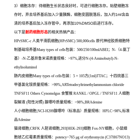
3
）细胞冻存：待细胞生长状态良好时，可进行细胞冻存。贴壁细胞冻
存时，弃去培养基后加入少量胰酶，细胞变圆脱落后，加入约
1ml
含血
清的培养基后加入冻存管中，再添加
10%DMSO
后进行冻存。
以下是
耐药细胞形态
的相关热销产品：
HPrSMC-c
人类平滑肌细胞
(HPrSMC) 500,000cells
原代神经胶质细胞特
制基础培养基
Many types of cells
包装：
500/250/100mlABEI
；
N-
（
4-
氨丁
基）
-N-
乙基异鲁米诺质量规格：
>97%,
进分
N-(4-Aminobutyl)-N-
ethylisoluminol
肠内皮细胞
Many types of cells
包装：
5
×
105
方
(1ml)TTAC
；十四烷基三
甲基氯化铵质量规格：
>99%,ARTetradecyltrimethylammonium chloride
TNFSF11 Others Cynomolgus
食蟹猴
RANKL / OPGL / TNFSF11
人细胞
裂解液
(
阳性对照
)
腺嘌呤质量规格：
>98%,BRAdenine
人小细胞细胞
;NCI-H209
腺嘌呤（标准品）质量规格：
HPLC>98%,
标准
品
Adenine
猫肾细胞
;CRFK
人胚肾细胞
,293[HEK-293]
细胞
Fox-NY
细胞，小鼠细
胞琥乙红霉素质量规格：
potency>765 μg of erythromycin (C37H67NO13)