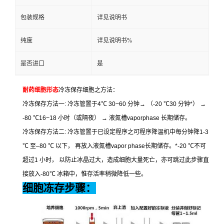
包装规格
详见说明书
纯度
详见说明书%
是否进口
是
耐药细胞形态
冷冻保存细胞之方法：
冷冻保存方法一
:
冷冻管置于
4
℃
30~60
分钟
→
（
-20
℃
30
分钟
*
）
→
-80
℃
16~18
小时（或隔夜）
→
液氮槽
vaporphase
长期储存。
冷冻保存方法二
:
冷冻管置于已设定程序之可程序降温机中每分钟降
1-3
℃
至
–80
℃
以下，
再放入液氮槽
vapor phase
长期储存。
*-20
℃
不可
超过
1
小时，
以防止冰晶过大，造成细胞大量死亡，亦可跳过此步骤直
接放入
-80
℃
冰箱中，惟存活率稍微降低一些。
细胞冻存步骤：