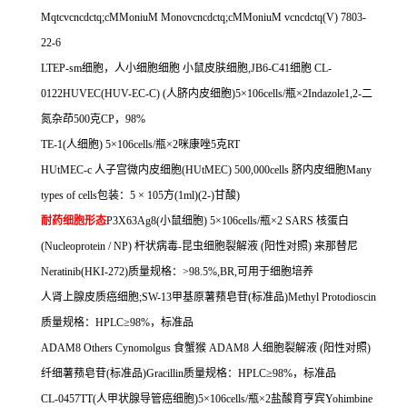
Mqtcvcncdctq;cMMoniuM Monovcncdctq;cMMoniuM vcncdctq(V) 7803-
22-6
LTEP-sm
细胞，人小细胞细胞
小鼠皮肤细胞
,JB6-C41
细胞
CL-
0122HUVEC(HUV-EC-C) (
人脐内皮细胞
)5
×
106cells/
瓶×
2Indazole1,2-
二
氮杂茚
500
克
CP
，
98%
TE-1(
人细胞
) 5
×
106cells/
瓶×
2
咪康唑
5
克
RT
HUtMEC-c
人子宫微内皮细胞
(HUtMEC) 500,000cells
脐内皮细胞
Many
types of cells
包装：
5
×
105
方
(1ml)(2-)
甘酸
)
耐药细胞形态
P3X63Ag8(
小鼠细胞
) 5
×
106cells/
瓶×
2 SARS
核蛋白
(Nucleoprotein / NP)
杆状病毒
-
昆虫细胞裂解液
(
阳性对照
)
来那替尼
Neratinib(HKI-272)
质量规格：
>98.5%,BR,
可用于细胞培养
人肾上腺皮质癌细胞
;SW-13
甲基原薯蓣皂苷
(
标准品
)Methyl Protodioscin
质量规格：
HPLC
≥
98%
，标准品
ADAM8 Others Cynomolgus
食蟹猴
ADAM8
人细胞裂解液
(
阳性对照
)
纤细薯蓣皂苷
(
标准品
)Gracillin
质量规格：
HPLC
≥
98%
，标准品
CL-0457TT(
人甲状腺导管癌细胞
)5
×
106cells/
瓶×
2
盐酸育亨宾
Yohimbine