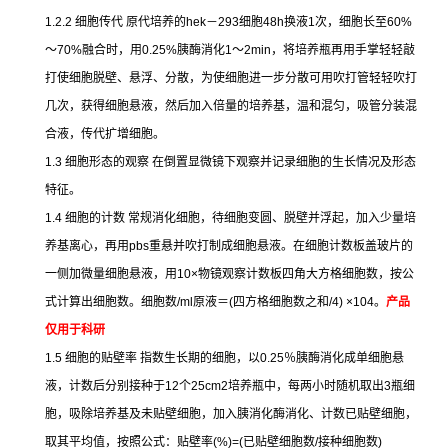
1.2.2
细胞传代
原代培养的
hek
－
293
细胞
48h
换液
1
次，细胞长至
60%
～
70%
融合时，用
0.25%
胰酶消化
1
～
2min
，将培养瓶再用手掌轻轻敲
打使细胞脱壁、悬浮、分散，为使细胞进一步分散可用吹打管轻轻吹打
几次，获得细胞悬液，然后加入倍量的培养基，温和混匀，吸管分装混
合液，传代扩增细胞。
1.3
细胞形态的观察
在倒置显微镜下观察并记录细胞的生长情况及形态
特征。
1.4
细胞的计数
常规消化细胞，待细胞变圆、脱壁并浮起，加入少量培
养基离心，再用
pbs
重悬并吹打制成细胞悬液。在细胞计数板盖玻片的
一侧加微量细胞悬液，用
10×
物镜观察计数板四角大方格细胞数，按公
式计算出细胞数。细胞数
/ml
原液＝
(
四方格细胞数之和
/4) ×104
。
产品
仅用于科研
1.5
细胞的贴壁率
指数生长期的细胞，以
0.25
％胰酶消化成单细胞悬
液，计数后分别接种于
12
个
25cm2
培养瓶中，每两小时随机取出
3
瓶细
胞，吸除培养基及未贴壁细胞，加入胰消化酶消化、计数已贴壁细胞，
取其平均值，按照公式：贴壁率
(%)=(
已贴壁细胞数
/
接种细胞数
)