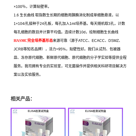
×100
％，计算贴壁率。
1.6
生长曲线
取指数生长期的细胞用胰酶消化制成单细胞悬液，以
1×104/
孔接种于
24
孔板，每孔加入
1ml
培养基。每天随机取
3
孔，计数
每孔细胞的数目并计算平均值。连续计数
10d
，绘制细胞生长曲线
HASMC
完全培养基形态
来源可靠（源于
ATCC
、
ECACC
、
DSMZ
、
JCRB
等知名品牌），活力
>95%
，贴壁性好。我们从试剂、包被器
皿、冻存原代细胞、新鲜原代细胞、原代细胞的分子学实验等提供全程
服务。我司拥有专业的实验室，可无菌操作并提供相关科研项目解决方
案以及实验服务。
相关产品：