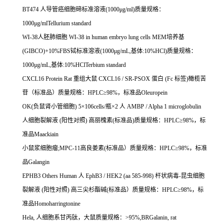
BT474
人导管癌细胞碲标准溶液
(1000
μ
g/ml)
质量规格：
1000
μ
g/mlTellurium standard
WI-38
人胚肺细胞
WI-38 in human embryo lung cells MEM
培养基
(GIBCO)+10%FBS
铽标准溶液
(1000μg/mL,
基体
:10%HCl)
质量规格：
1000μg/mL,
基体
:10%HClTerbium standard
CXCL16 Protein Rat
重组大鼠
CXCL16 / SR-PSOX
蛋白
(Fc
标签
)
橄榄苦
苷（标准品）质量规格：
HPLC
≥
98%
，标准品
Oleuropein
OK(
负鼠肾小管细胞
) 5
×
106cells/
瓶×
2
人
AMBP / Alpha 1 microglobulin
人细胞裂解液
(
阳性对照
)
高丽槐素
(
标准品
)
质量规格：
HPLC
≥
98%
，标
准品
Maackiain
小鼠浆细胞瘤
;MPC-11
高良姜素
(
标准品）质量规格：
HPLC
≥
98%
，标准
品
Galangin
EPHB3 Others Human
人
EphB3 / HEK2 (aa 585-998)
杆状病毒
-
昆虫细胞
裂解液
(
阳性对照
)
高三尖杉酯碱
(
标准品）质量规格：
HPLC
≥
98%
，标
准品
Homoharringtonine
Hela,
人细胞系甘丙肽，大鼠质量规格：
>95%,BRGalanin, rat