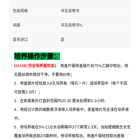
包装规格
详见说明书
纯度
详见说明书%
是否进口
是
培养操作步骤：
HASMC
完全培养基形态
1
．用盖片镊将盖玻片自
75%
乙醇中取出，用
无菌丝绸布擦拭干净，不要用纱布；
2
．将盖玻片轻轻放入
6
孔培养板（每孔一片）或培养皿中（每个平皿
可放置
2-3
片）；
3
．在距离紫外灯直射范围内
20-30
厘米处照射
2-3
小时；
4
．将经过计数的细胞悬浮液移入培养板中，使盖玻片完全浸在培养液
中；
5
．将培养板在
5% CO2
水浴孵箱中
37
℃
孵育
2-3
天，当贴壁细胞生长至
覆盖培养板底部
2/3
面积时，将培养板取出，用盖片镊轻轻取出盖玻