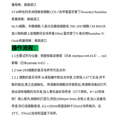
量规格：美国进口
SV40
转化的非洲绿猴肾细胞
;COS-7
去甲基雷尼替丁
Desmethyl Ranitidine
质量规格：美国进口
Ha Fe
细胞，羊膜细胞
人高分化腺癌细胞系
,THC-8307
细胞
CM-R045
大
鼠小肠粘膜上皮细胞完全培养基
100mL
雷尼替丁
N-
氧化物
Ranitidine N-
Oxide
质量规格：美国进口
操作流程：
1.1
主要试剂与仪器：倒置相差显微镜（日本
olympus imt-413
），
co2
孵箱（日本
yamato it-61
）。
1.2 hek-293
细胞的复苏培养传代及冻存：
1.2.1
细胞的复苏培养
从液氮罐中取出冻存管
,
立即投入
37
℃
水浴
,
并不
断的摇动
,
使之迅速融化。
将溶解的细胞冻存管取出
,
用酒精消毒后打开
,
吸出溶有细胞的冻存液
,
加入事先装好培养液（
37
℃
预热，
8
～
10
倍体
积）离心管内
,
稍微吹打混匀
,
然后
1000rpm 5min,
去除上清
,
加入适量培
养液
,
吹打成细胞悬液
,
以
1×105/ml
密度接种于
25cm2
培养瓶内，在
37
℃
、
5
％
co2
及饱和湿度下培养。