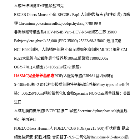
人成纤维细胞
HMF
盐酸盐
25
克
REG3B Others Mouse
小鼠
REG3B / Pap1
人细胞裂解液
(
阳性对照
)
流醋
钾
Chromium potcssium sulfctq dodqcchydrctq 7788-99-0
非洲绿猴肾细胞系
/HCV-NS4B;Vero-HCV-NS4B
聚乙二醇
35000
Poly(ethylene glycol) 35,000 (PEG 35000) 25322-68-3 500G
通用试剂
NCI-H520
细胞，人肺鳞癌细胞
小鼠间质细胞瘤细胞
,MLTC-1
细胞
CM-
R023
大鼠管内皮细胞完全培养基
100mL
葡聚糖
T10002000u
QGY-7701(
人细胞
) 5
×
106cells/
瓶×
2(
聚酮
)
HASMC
完全培养基形态
293E(
人胚肾细胞
(EBNA1
基因修饰
))
5
×
106cells/
瓶×
2
原代神经胶质细胞特制基础培养基
Many types of cells
包
装：
500/250/100ml
精胺氮氧化加合物
Spermine NONOate
质量规格：美国
进口
人绒毛膜内皮细胞
HVCEC
精胺二
1
酸盐
Spermine diphosphate salt
质量规
格：美国进口
PDE2A Others Human
人
PDE2A / CGS-PDE (aa 215-900)
杆状病毒
-
昆虫
细胞裂解液
(
阳性对照
)
雷尼替丁
-N,S-
二氧化物
Ranitidine-N,S-dioxide
质