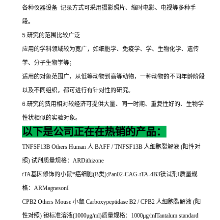
各种仪器设备
记录方式可采用摄影照片、缩时电影、电视等多种手
段。
5.
研究的范围比较广泛
应用的学科领域较为宽广，如细胞学、免疫学、学、生物化学、遗传
学、分子生物学等；
适用的对象范围广，从低等动物到高等动物，一种动物的不同年龄阶段
以及不同组织，都可进行有针对性的研究。
6.
研究的费用相对较经济可提供大量、同一时期、重复性好的、生物学
性状相似的实验对象。
以下是公司正在在热销的产品：
TNFSF13B Others Human
人
BAFF / TNFSF13B
人细胞裂解液
(
阳性对
照
)
试剂质量规格：
ARDithizone
tTA
基因修饰的小鼠*癌细胞
(B
类
);Pan02-CAG-tTA-4B3
镁试剂
I
质量规
格：
ARMagnesonI
CPB2 Others Mouse
小鼠
Carboxypeptidase B2 / CPB2
人细胞裂解液
(
阳
性对照
)
钽标准溶液
(1000
μ
g/ml)
质量规格：
1000
μ
g/mlTantalum standard