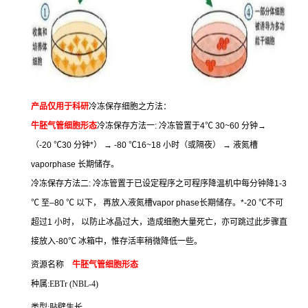
产品仅用于科研
冷冻保存细胞之方法：
牛胚气管细胞形态
冷冻保存方法一
:
冷冻管置于
4
℃
30~60
分钟
→
（
-20
℃
30
分钟
*
）
→ -80
℃
16~18
小时（或隔夜）
→
液氮槽
vaporphase
长期储存。
冷冻保存方法二
:
冷冻管置于已设定程序之可程序降温机中每分钟降
1-3
℃
至
–80
℃
以下，
再放入液氮槽
vapor phase
长期储存。
*-20
℃
不可
超过
1
小时，
以防止冰晶过大，造成细胞大量死亡，亦可跳过此步骤直
接放入
-80
℃
冰箱中，惟存活率稍微降低一些。
资源名称
牛胚气管细胞形态
种属
:EBTr (NBL-4)
类型
:
贴壁生长