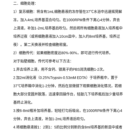
二．细胞处理：
1
）复苏细胞：将含有
1mL
细胞悬液的冻存管在
37
℃
水浴中迅速摇晃解
冻，加入
4mL
培养基混合均匀。在
1000RPM
条件下离心
4
分钟，弃去
上清液，补加
1-2mL
培养基后吹匀。然后将所有细胞悬液加入培养瓶中
培养过夜（或将细胞悬液加入
10cm
皿中，加入约
8ml
培养基，培养过
夜）。第二天换液并检查细胞密度。
2
）细胞传代：如果细胞密度达
80%-90%
，即可进行传代培养。
对于贴壁细胞，传代可参考以下方法：
1.
弃去培养上清，用不含钙、镁离子的
PBS
润洗细胞
1-2
次。
2.
加
2ml
消化液（
0.25%Trypsin-0.53mM EDTA
）于培养瓶中，置于
37
℃
培养箱中消化
1-2
分钟，然后在显微镜下观察细胞消化情况，若细
胞大部分变圆并脱落，迅速拿回操作台，轻敲几下培养瓶后加少量培养
基终止消化。
3.
按
6-8ml/
瓶补加培养基，轻轻打匀后吸出，在
1000RPM
条件下离心
4
分钟，弃去上清液，补加
1-2mL
培养液后吹匀。
4.
将细胞悬液按
1
：
2
到
1
：
5
的比例分到新的含
8ml
培养基的新皿中或者