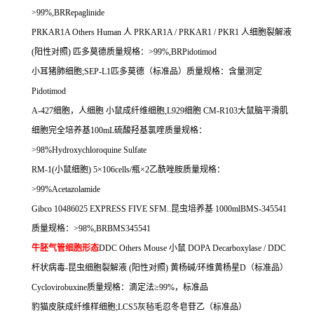
>99%,BRRepaglinide
PRKAR1A Others Human
人
PRKAR1A / PRKAR1 / PKR1
人细胞裂解液
(
阳性对照
)
匹多莫德质量规格：
>99%,BRPidotimod
小耳猪肺细胞
;SEP-L1
匹多莫德（标准品）质量规格：含量测定
Pidotimod
A-427
细胞，人细胞
小鼠成纤维细胞
,L929
细胞
CM-R103
大鼠脑平滑肌
细胞完全培养基
100mL
硫酸羟基氯喹质量规格：
>98%Hydroxychloroquine Sulfate
RM-1(
小鼠细胞
) 5
×
106cells/
瓶×
2
乙酰唑胺质量规格：
>99%Acetazolamide
Gibco 10486025 EXPRESS FIVE SFM..
昆虫培养基
1000mlBMS-345541
质量规格：
>98%,BRBMS345541
牛胚气管细胞形态
DDC Others Mouse
小鼠
DOPA Decarboxylase / DDC
杆状病毒
-
昆虫细胞裂解液
(
阳性对照
)
黄杨碱
/
环维黄杨星
D
（标准品）
Cyclovirobuxine
质量规格：滴定法≥
99%
，标准品
豹猫皮肤成纤维样细胞
;LCS5
灰毡毛忍冬皂苷乙（标准品）