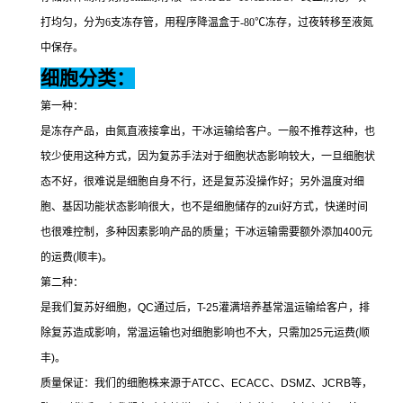
打均匀，分为
6
支冻存管，用程序降温盒于
-80
℃冻存，过夜转移至液氮
中保存。
细胞分类：
第一种：
是冻存产品，由氮直液接拿出，干冰运输给客户。一般不推荐这种，也
较少使用这种方式，因为复苏手法对于细胞状态影响较大，一旦细胞状
态不好，很难说是细胞自身不行，还是复苏没操作好；另外温度对细
胞、基因功能状态影响很大，也不是细胞储存的
zui
好方式，快递时间
也很难控制，多种因素影响产品的质量；干冰运输需要额外添加
400
元
的运费
(
顺丰
)
。
第二种：
是我们复苏好细胞，
QC
通过后，
T-25
灌满培养基常温运输给客户，排
除复苏造成影响，常温运输也对细胞影响也不大，只需加
25
元运费
(
顺
丰
)
。
质量保证：我们的细胞株来源于
ATCC
、
ECACC
、
DSMZ
、
JCRB
等，