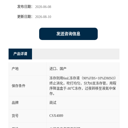
发布日期：
2020-06-08
更新日期：
2026-08-10
发送咨询信息
产品详请
产地
进口、国产
冻存则用6mL冻存液（90%FBS+10%DMSO）
终止消化，吹打均匀，分为6支冻存管，用程
保存条件
序降温盒于-80℃冻存，过夜转移至液氮中保
存。
品牌
莼试
CSX4089
货号