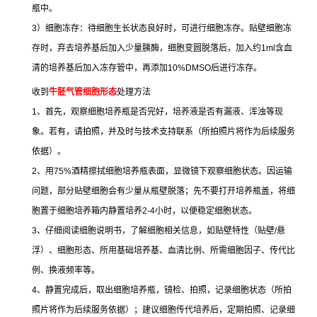
瓶中。
3
）细胞冻存：待细胞生长状态良好时，可进行细胞冻存。贴壁细胞冻
存时，弃去培养基后加入少量胰酶，细胞变圆脱落后，加入约
1ml
含血
清的培养基后加入冻存管中，再添加
10%DMSO
后进行冻存。
收到
牛胚气管细胞形态
处理方法
1
、首先，观察细胞培养瓶是否完好，培养液是否有漏液、浑浊等现
象。若有，请拍照，并及时与技术支持联系（所拍照片将作为后续服务
依据）。
2
、用
75%
酒精擦拭细胞培养瓶表面，显微镜下观察细胞状态。因运输
问题，部分贴壁细胞会有少量从瓶壁脱落；先不要打开培养瓶盖，将细
胞置于细胞培养箱内静置培养
2-4
小时，以便稳定细胞状态。
3
、仔细阅读细胞说明书，了解细胞相关信息，如贴壁特性（贴壁
/
悬
浮）、细胞形态、所用基础培养基、血清比例、所需细胞因子、传代比
例、换液频率等。
4
、静置完成后，取出细胞培养瓶，镜检、拍照，记录细胞状态（所拍
照片将作为后续服务依据）；建议细胞传代培养后，定期拍照、记录细