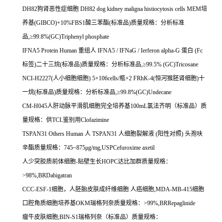
DH82
狗肾恶性症细胞
DH82 dog kidney maligna histiocytosis cells MEM
培
养基
(GIBCO)+10%FBS1
酸三苯酯
(
标准品
)
质量规格：分析标准
品
,
≥
99.8%(GC)Triphenyl phosphate
IFNA5 Protein Human
重组人
IFNA5 / IFNaG / Ierferon alpha-G
蛋白
(Fc
标签
)
二十三烷
(
标准品
)
质量规格：分析标准品
,
≥
99.5% (GC)Tricosane
NCI-H2227(
人小细胞细胞
) 5
×
106cells/
瓶×
2 FRhK-4(
恒河猴胚肾细胞
)
十
一烷
(
标准品
)
质量规格：分析标准品
,
≥
99.8%(GC)Undecane
CM-H045
人肝动脉平滑肌细胞完全培养基
100mL
氯法齐明（标准品）质
量规格：供
TCL
鉴别用
Clofazimine
TSPAN31 Others Human
人
TSPAN31
人细胞裂解液
(
阳性对照
)
头孢呋
辛酯质量规格：
745~875
μ
g/mg,USPCefuroxime axetil
人少突胶质前体细胞
-
贴壁生长
HOPC
达比加群质量规格：
>98%,BRDabigatran
CCC-ESF-1
细胞，人胚胎皮肤成纤维细胞
人癌细胞
,MDA-MB-415
细胞
口腔角质细胞培养基
OKM
瑞格列奈质量规格：
>99%,BRRepaglinide
瘤牛皮肤细胞
;BIN-S1
瑞格列奈（标准品）质量规格：