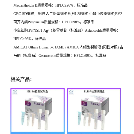
Macranthoidin B
质量规格：
HPLC
≥
98%
，标准品
GBC-SD
细胞，细胞
人二倍体细胞系
,WI-38
细胞
小鼠小胶质细胞
;BV2
茴芹内酯
Pimpinellin
质量规格：
HPLC
≥
98%
，标准品
小鼠细胞
;P3/NSI/1-Ag4-1
积雪草苷（标准品）
Asiaticoside
质量规格：
HPLC
≥
98%
，标准品
AMICA1 Others Human
人
JAML / AMICA
人细胞裂解液
(
阳性对照
)
吉
马酮（标准品）
Germacrone
质量规格：
HPLC
≥
99%
，标准品
相关产品：