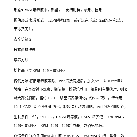
形态
:CM2-1
培养液中，贴壁，上皮细胞样，梭形、圆形
提供形式
:
复苏形式：
T25
培养瓶
1
瓶；或者冻存形式：
2ml
冻存管
2
支，
干冰费另计。
安全等级
:2
模式菌株
:
未知
培养方法
培养基
:90%RPMI-1640+10%FBS
传代方法
:
将旧培养液吸除，
PBS
清洗两遍后，加入
6mL
（
/100mm
皿）
胰酶，在显微镜下观察，期间禁止摇晃培养皿，细胞刚有脱落时，则吸
除大部分胰酶，留约
0.5mL
，移至培养箱消化，约
5min
取出。传代用
12mL CM2-1
培养液终止消化，轻轻吹打均匀细胞，后可分
3~6
皿培养；
生长条件
:37
℃，
5%CO2
，
CM2-1
培养液。
CM2-1
培养液：
90%RPMI-
1640+10%FBS
。
RPMI-1640
：
1640
培养基，含谷氨酰胺。
存储条件
:
冻存则用
6mL
冻存液（
90%FBS+10%DMSO
）终止消化，吹