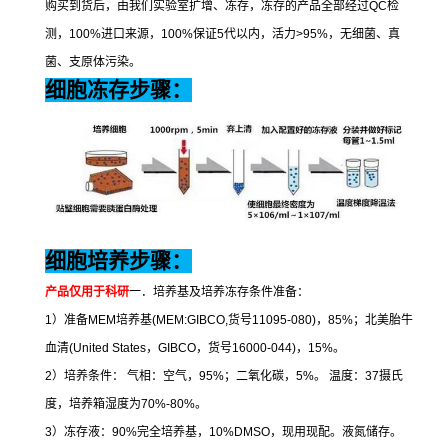
购买到货后，由我们实验室扩增、冻存，冻存的产品全部经过
QC
检
测，
100%
进口来源，
100%
保证
5
代以内，活力
>95%
，无细菌、真
菌、支原体污染。
细胞冻存步骤：
细胞培养步骤：
产品仅用于科研
一．培养基及培养冻存条件准备：
1
）准备
MEM
培养基
(MEM:GIBCO,
货号
11095-080)
，
85%
；北美胎牛
血清
(United States
，
GIBCO
，货号
16000-044)
，
15%
。
2
）培养条件：
气相：空气，
95%
；二氧化碳，
5%
。
温度：
37
摄氏
度，培养箱湿度为
70%-80%
。
3
）冻存液：
90%
完全培养基，
10%DMSO
，现用现配。液氮储存。