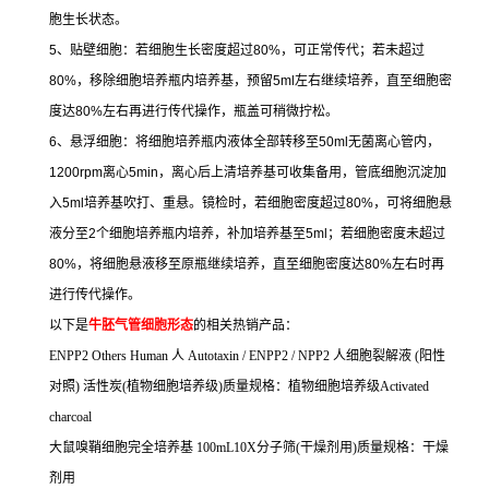
胞生长状态。
5
、贴壁细胞：若细胞生长密度超过
80%
，可正常传代；若未超过
80%
，移除细胞培养瓶内培养基，预留
5ml
左右继续培养，直至细胞密
度达
80%
左右再进行传代操作，瓶盖可稍微拧松。
6
、悬浮细胞：将细胞培养瓶内液体全部转移至
50ml
无菌离心管内，
1200rpm
离心
5min
，离心后上清培养基可收集备用，管底细胞沉淀加
入
5ml
培养基吹打、重悬。镜检时，若细胞密度超过
80%
，可将细胞悬
液分至
2
个细胞培养瓶内培养，补加培养基至
5ml
；若细胞密度未超过
80%
，将细胞悬液移至原瓶继续培养，直至细胞密度达
80%
左右时再
进行传代操作。
以下是
牛胚气管细胞形态
的相关热销产品：
ENPP2 Others Human
人
Autotaxin / ENPP2 / NPP2
人细胞裂解液
(
阳性
对照
)
活性炭
(
植物细胞培养级
)
质量规格：植物细胞培养级
Activated
charcoal
大鼠嗅鞘细胞完全培养基
100mL10X
分子筛
(
干燥剂用
)
质量规格：干燥
剂用