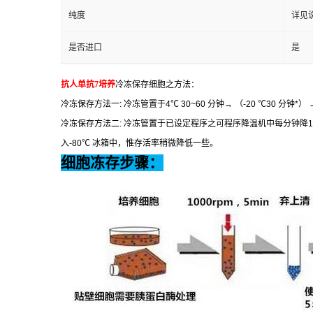
纯度
详见
是否进口
是
抗人单抗
7
培养
冷冻保存细胞之方法：
冷冻保存方法一
:
冷冻管置于
4
℃
30~60
分钟
→
（
-20
℃
30
分钟
*
）
→
冷冻保存方法二
:
冷冻管置于已设定程序之可程序降温机中每分钟降
1
入
-80
℃
冰箱中，惟存活率稍微降低一些。
细胞冻存步骤：