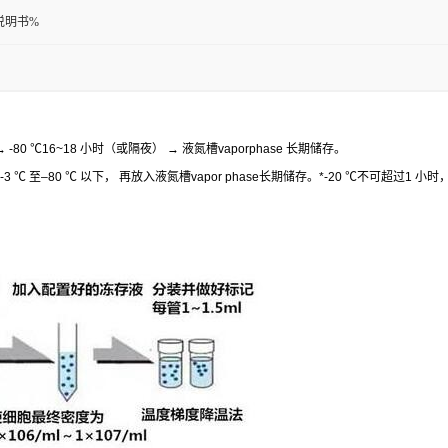
说明书%
 -80
℃
16~18
小时（或隔夜）
→
液氮槽
vaporphase
长期储存。
-3
℃
至
–80
℃
以下，
再放入液氮槽
vapor phase
长期储存。
*-20
℃
不可超过
1
小时