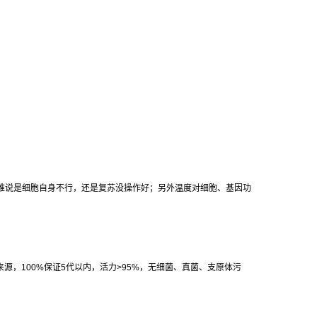
难说是细胞自身不行，还是复苏没操作好；另外温度对细胞、基因功
来源，
100%
保证
5
代以内，活力
>95%
，无细菌、真菌、支原体污