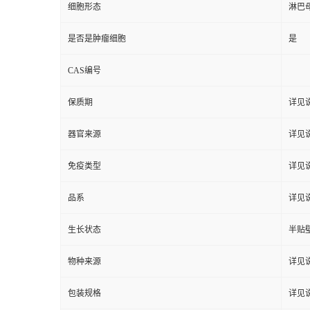
细胞形态
淋巴
是否是肿瘤细胞
是
CAS编号
保质期
详见
器官来源
详见
免疫类型
详见
品系
详见
生长状态
半贴
物种来源
详见
包装规格
详见