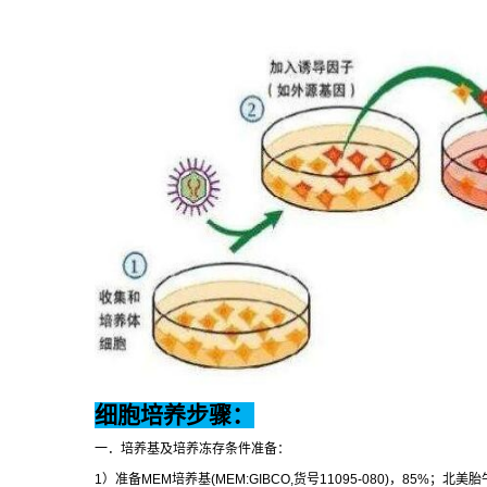
细胞培养步骤：
一．培养基及培养冻存条件准备：
1
）准备
MEM
培养基
(MEM:GIBCO,
货号
11095-080)
，
85%
；北美胎