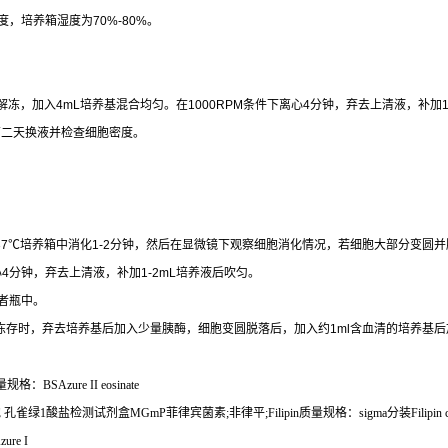
度，培养箱湿度为
70%-80%
。
解冻，加入
4mL
培养基混合均匀。在
1000RPM
条件下离心
4
分钟，弃去上清液，补加
第二天换液并检查细胞密度。
37
℃
培养箱中消化
1-2
分钟，然后在显微镜下观察细胞消化情况，若细胞大部分变圆并
心
4
分钟，弃去上清液，补加
1-2mL
培养液后吹匀。
者瓶中。
冻存时，弃去培养基后加入少量胰酶，细胞变圆脱落后，加入约
1ml
含血清的培养基后
量规格：
BSAzure II eosinate
胞
孔雀绿
1
酸盐检测试剂盒
MGmP
菲律宾菌素
;
非律平
;Filipin
质量规格：
sigma
分装
Filipin
ure I