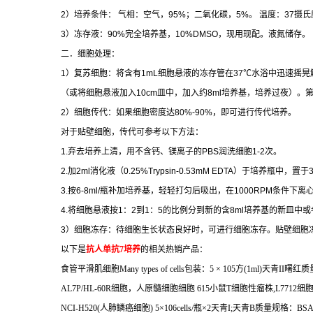
2
）培养条件：
气相：空气，
95%
；二氧化碳，
5%
。
温度：
37
摄氏
3
）冻存液：
90%
完全培养基，
10%DMSO
，现用现配。液氮储存。
二．细胞处理：
1
）复苏细胞：将含有
1mL
细胞悬液的冻存管在
37
℃
水浴中迅速摇晃
（或将细胞悬液加入
10cm
皿中，加入约
8ml
培养基，培养过夜）。
2
）细胞传代：如果细胞密度达
80%-90%
，即可进行传代培养。
对于贴壁细胞，传代可参考以下方法：
1.
弃去培养上清，用不含钙、镁离子的
PBS
润洗细胞
1-2
次。
2.
加
2ml
消化液（
0.25%Trypsin-0.53mM EDTA
）于培养瓶中，置于
3.
按
6-8ml/
瓶补加培养基，轻轻打匀后吸出，在
1000RPM
条件下离
4.
将细胞悬液按
1
：
2
到
1
：
5
的比例分到新的含
8ml
培养基的新皿中或
3
）细胞冻存：待细胞生长状态良好时，可进行细胞冻存。贴壁细胞
以下是
抗人单抗
7
培养
的相关热销产品：
食管平滑肌细胞
Many types of cells
包装：
5
×
105
方
(1ml)
天青
II
曙红质
AL7P/HL-60R
细胞，人原髓细胞细胞
615
小鼠
T
细胞性瘤株
,L7712
细
NCI-H520(
人肺鳞癌细胞
) 5
×
106cells/
瓶×
2
天青
I;
天青
B
质量规格：
BSAz