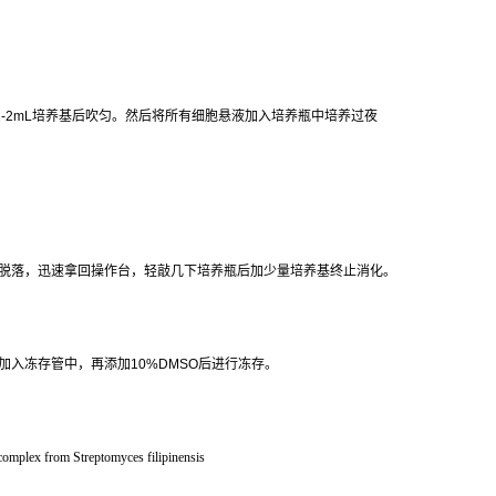
1-2mL
培养基后吹匀。然后将所有细胞悬液加入培养瓶中培养过夜
脱落，迅速拿回操作台，轻敲几下培养瓶后加少量培养基终止消化。
加入冻存管中，再添加
10%DMSO
后进行冻存。
 complex from Streptomyces filipinensis