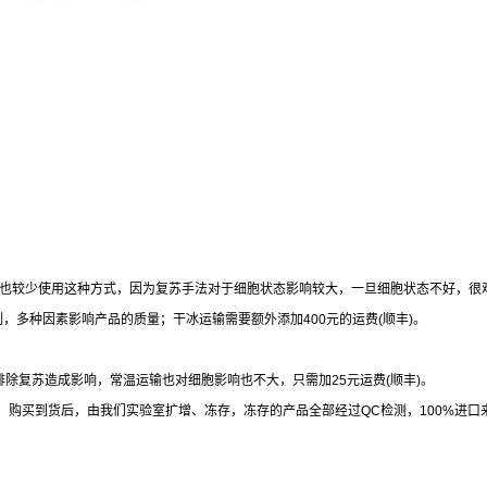
也较少使用这种方式，因为复苏手法对于细胞状态影响较大，一旦细胞状态不好，很
制，多种因素影响产品的质量；干冰运输需要额外添加
400
元的运费
(
顺丰
)
。
排除复苏造成影响，常温运输也对细胞影响也不大，只需加
25
元运费
(
顺丰
)
。
，购买到货后，由我们实验室扩增、冻存，冻存的产品全部经过
QC
检测，
100%
进口