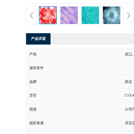
产品详请
产地
进口
保存条件
品牌
莼试
CSX4
货号
用途
公司
组织来源
详见