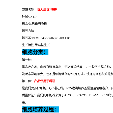
资源名称
抗人单抗
7
培养
种属
:CYL-3
形态
:
淋巴母细胞样
培养方法
培养基
:RPMI1640(w/oHepes)10%FBS
生长特性
:
半贴壁生长
细胞分类：
第一种：
是冻存产品，由氮直液接拿出，干冰运输给客户。一般不推荐这种，
能状态影响很大，也不是细胞储存的
zui
好方式，快递时间也很难控
第二种：
产品仅用于科研
是我们复苏好细胞，
QC
通过后，
T-25
灌满培养基常温运输给客户，
质量保证：我们的细胞株来源于
ATCC
、
ECACC
、
DSMZ
、
JCRB
等
染。
细胞培养过程：