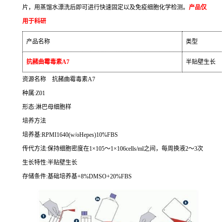
片，用蒸馏水漂洗后即可进行快速固定以及免疫细胞化学检测。
产品仅
用于科研
产品名称
类型
抗赭曲霉毒素
A7
半贴壁生长
资源名称
抗赭曲霉毒素
A7
种属
:Z01
形态
:
淋巴母细胞样
培养方法
培养基
:RPMI1640(w/oHepes)10%FBS
传代方法
:
保持细胞密度在
1
×
105
～
1
×
106cells/ml
之间，每周换液
2
～
3
次
生长特性
:
半贴壁生长
存储条件
:
基础培养基
+8%DMSO+20%FBS