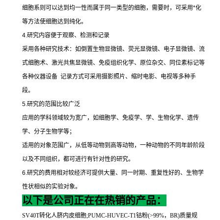
细胞系则可以达到均一性而属于同一类型的细胞，需要时，可采用
*
化
等方法使细胞达到纯化。
4.
研究内容便于观察、检测和记录
采用各种研究技术：如倒置生物显微镜、荧光显微镜、电子显微镜、流
式细胞术、激光共焦显微镜、免疫组织化学、原位杂交、同位素标记等
各种仪器设备
记录方式可采用摄影照片、缩时电影、电视等多种手
段。
5.
研究的范围比较广泛
应用的学科领域较为宽广，如细胞学、免疫学、学、生物化学、遗传
学、分子生物学等；
适用的对象范围广，从低等动物到高等动物，一种动物的不同年龄阶段
以及不同组织，都可进行有针对性的研究。
6.
研究的费用相对较经济可提供大量、同一时期、重复性好的、生物学
性状相似的实验对象。
以下是公司正在在热销的产品：
SV40T
转化人脐内皮细胞
;PUMC-HUVEC-T1
钴粉
(>99%
，
BR)
质量规