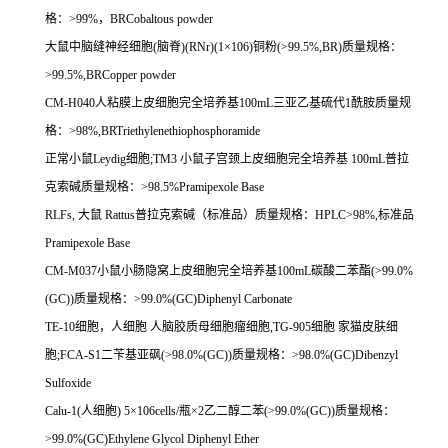
格：
>99%
，
BRCobaltous powder
大鼠中脑缝神经细胞
(
脑脊
)(RNr)(1
×
106)
铜粉
(>99.5%,BR)
质量规格：
>99.5%,BRCopper powder
CM-H040
人粘膜上皮细胞完全培养基
100mL
三亚乙基硫代
1
酰胺质量规
格：
>98%,BRTriethylenethiophosphoramide
正常小鼠
Leydig
细胞
;TM3
小鼠子宫颈上皮细胞完全培养基
100mL
普拉
克索碱质量规格：
>98.5%Pramipexole Base
RLFs,
大鼠
Rattus
普拉克索碱（标准品）质量规格：
HPLC>98%,
标准品
Pramipexole Base
CM-M037
小鼠小肠隐窝上皮细胞完全培养基
100mL
碳酸二苯酯
(>99.0%
(GC))
质量规格：
>99.0%(GC)Diphenyl Carbonate
TE-10
细胞，人细胞
人脑胶质母细胞瘤细胞
,TG-905
细胞
家猫皮肤细
胞
;FCA-S1
二苄基亚砜
(>98.0%(GC))
质量规格：
>98.0%(GC)Dibenzyl
Sulfoxide
Calu-1(
人细胞
) 5
×
106cells/
瓶×
2
乙二醇二苯
(>99.0%(GC))
质量规格：
>99.0%(GC)Ethylene Glycol Diphenyl Ether