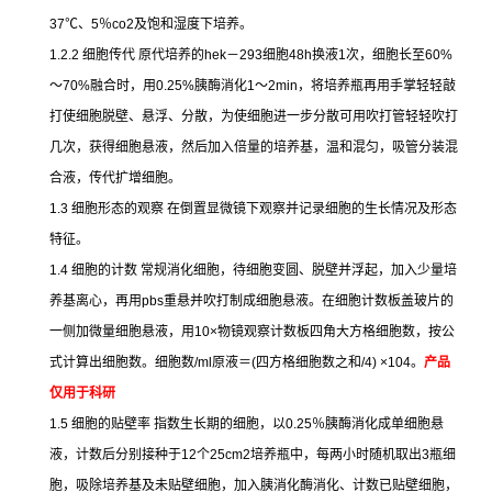
37
℃
、
5
％
co2
及饱和湿度下培养。
1.2.2
细胞传代
原代培养的
hek
－
293
细胞
48h
换液
1
次，细胞长至
60%
～
70%
融合时，用
0.25%
胰酶消化
1
～
2min
，将培养瓶再用手掌轻轻敲
打使细胞脱壁、悬浮、分散，为使细胞进一步分散可用吹打管轻轻吹打
几次，获得细胞悬液，然后加入倍量的培养基，温和混匀，吸管分装混
合液，传代扩增细胞。
1.3
细胞形态的观察
在倒置显微镜下观察并记录细胞的生长情况及形态
特征。
1.4
细胞的计数
常规消化细胞，待细胞变圆、脱壁并浮起，加入少量培
养基离心，再用
pbs
重悬并吹打制成细胞悬液。在细胞计数板盖玻片的
一侧加微量细胞悬液，用
10×
物镜观察计数板四角大方格细胞数，按公
式计算出细胞数。细胞数
/ml
原液＝
(
四方格细胞数之和
/4) ×104
。
产品
仅用于科研
1.5
细胞的贴壁率
指数生长期的细胞，以
0.25
％胰酶消化成单细胞悬
液，计数后分别接种于
12
个
25cm2
培养瓶中，每两小时随机取出
3
瓶细
胞，吸除培养基及未贴壁细胞，加入胰消化酶消化、计数已贴壁细胞，