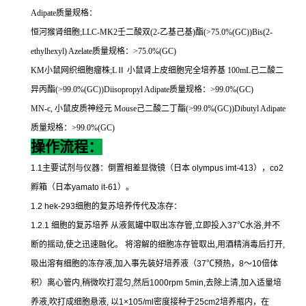
Adipate
质量规格：
恒河猴肾细胞
;LLC-MK2
壬二酸双
(2-
乙基己基
)
酯
(>75.0%(GC))Bis(2-
ethylhexyl) Azelate
质量规格：
>75.0%(GC)
KM
小鼠网织细胞瘤株
;L
Ⅱ
小鼠肾上皮细胞完全培养基
100mL
己二酸二
异丙酯
(>99.0%(GC))Diisopropyl Adipate
质量规格：
>99.0%(GC)
MN-c,
小鼠皮质神经元
Mouse
己二酸二丁酯
(>99.0%(GC))Dibutyl Adipate
质量规格：
>99.0%(GC)
操作流程：
1.1
主要试剂与仪器：倒置相差显微镜（日本
olympus imt-413
），
co2
孵箱（日本
yamato it-61
）。
1.2 hek-293
细胞的复苏培养传代及冻存：
1.2.1
细胞的复苏培养
从液氮罐中取出冻存管
,
立即投入
37
℃
水浴
,
并不
断的摇动
,
使之迅速融化。
将溶解的细胞冻存管取出
,
用酒精消毒后打开
,
吸出溶有细胞的冻存液
,
加入事先装好培养液（
37
℃
预热，
8
～
10
倍体
积）离心管内
,
稍微吹打混匀
,
然后
1000rpm 5min,
去除上清
,
加入适量培
养液
,
吹打成细胞悬液
,
以
1×105/ml
密度接种于
25cm2
培养瓶内，在