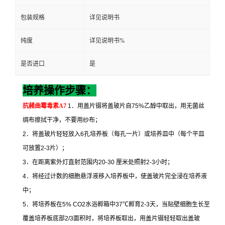
包装规格
详见说明书
纯度
详见说明书%
是否进口
是
培养操作步骤：
抗赭曲霉毒素
A7
1
．用盖片镊将盖玻片自
75%
乙醇中取出，用无菌丝
绸布擦拭干净，不要用纱布；
2
．将盖玻片轻轻放入
6
孔培养板（每孔一片）或培养皿中（每个平皿
可放置
2-3
片）；
3
．在距离紫外灯直射范围内
20-30
厘米处照射
2-3
小时；
4
．将经过计数的细胞悬浮液移入培养板中，使盖玻片完全浸在培养液
中；
5
．将培养板在
5% CO2
水浴孵箱中
37
℃
孵育
2-3
天，当贴壁细胞生长至
覆盖培养板底部
2/3
面积时，将培养板取出，用盖片镊轻轻取出盖玻