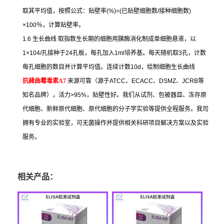
取其平均值，按照公式：贴壁率
(%)=(
已贴壁细胞数
/
接种细胞数
)
×100
％，计算贴壁率。
1.6
生长曲线
取指数生长期的细胞用胰酶消化制成单细胞悬液，以
1×104/
孔接种于
24
孔板，每孔加入
1ml
培养基。每天随机取
3
孔，计数
每孔细胞的数目并计算平均值。连续计数
10d
，绘制细胞生长曲线
抗赭曲霉毒素
A7
来源可靠（源于
ATCC
、
ECACC
、
DSMZ
、
JCRB
等
知名品牌），活力
>95%
，贴壁性好。我们从试剂、包被器皿、冻存原
代细胞、新鲜原代细胞、原代细胞的分子学实验等提供全程服务。我司
拥有专业的实验室，可无菌操作并提供相关科研项目解决方案以及实验
服务。
相关产品：