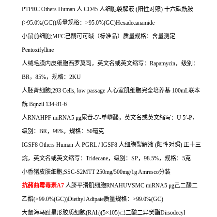
PTPRC Others Human
人
CD45
人细胞裂解液
(
阳性对照
)
十六碳酰胺
(>95.0%(GC))
质量规格：
>95.0%(GC)Hexadecanamide
小鼠前细胞
;MFC
己酮可可碱（标准品）质量规格：含量测定
Pentoxifylline
人绒毛膜内皮细胞西罗莫司，英文名或英文缩写：
Rapamycin
，级别：
BR
，
85%
，规格：
2KU
人胚肾细胞
;293 Cells, low passage
人心室肌细胞完全培养基
100mL
联本
酰
Bqnzil 134-81-6
人
RNAHPF miRNA5
μ
g
尿苷
-5
′
-
单嶙酸，英文名或英文缩写：
U 5
′
-P
，
级别：
BR
，
98%
，规格：
50
毫克
IGSF8 Others Human
人
PGRL / IGSF8
人细胞裂解液
(
阳性对照
)
正十三
烷，英文名或英文缩写：
Tridecane
，级别：
SP
，
98.5%
，规格：
5
克
小香猪皮肤细胞
;SSC-S2MTT 250mg/500mg/1g Amresco
分装
抗赭曲霉毒素
A7
人脐平滑肌细胞
RNAHUVSMC miRNA5
μ
g
己二酸二
乙酯
(>99.0%(GC))Diethyl Adipate
质量规格：
>99.0%(GC)
大鼠海马趾星形胶质细胞
(RAh)(5
×
105)
己二酸二异癸酯
Diisodecyl