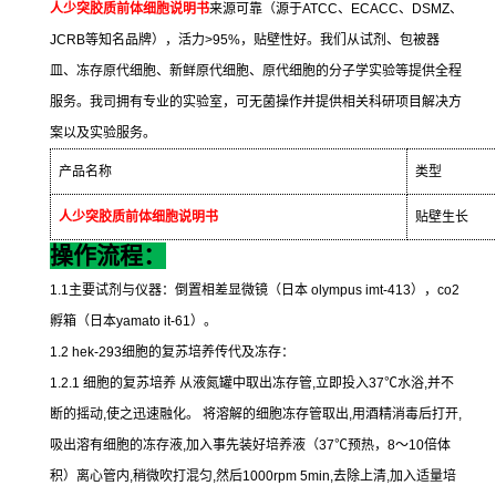
人少突胶质前体细胞说明书
来源可靠（源于
ATCC
、
ECACC
、
DSMZ
、
JCRB
等知名品牌），活力
>95%
，贴壁性好。我们从试剂、包被器
皿、冻存原代细胞、新鲜原代细胞、原代细胞的分子学实验等提供全程
服务。我司拥有专业的实验室，可无菌操作并提供相关科研项目解决方
案以及实验服务。
产品名称
类型
人少突胶质前体细胞说明书
贴壁生长
操作流程：
1.1
主要试剂与仪器：倒置相差显微镜（日本
olympus imt-413
），
co2
孵箱（日本
yamato it-61
）。
1.2 hek-293
细胞的复苏培养传代及冻存：
1.2.1
细胞的复苏培养
从液氮罐中取出冻存管
,
立即投入
37
℃
水浴
,
并不
断的摇动
,
使之迅速融化。
将溶解的细胞冻存管取出
,
用酒精消毒后打开
,
吸出溶有细胞的冻存液
,
加入事先装好培养液（
37
℃
预热，
8
～
10
倍体
积）离心管内
,
稍微吹打混匀
,
然后
1000rpm 5min,
去除上清
,
加入适量培