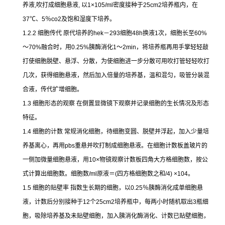
养液
,
吹打成细胞悬液
,
以
1×105/ml
密度接种于
25cm2
培养瓶内，在
37
℃
、
5
％
co2
及饱和湿度下培养。
1.2.2
细胞传代
原代培养的
hek
－
293
细胞
48h
换液
1
次，细胞长至
60%
～
70%
融合时，用
0.25%
胰酶消化
1
～
2min
，将培养瓶再用手掌轻轻敲
打使细胞脱壁、悬浮、分散，为使细胞进一步分散可用吹打管轻轻吹打
几次，获得细胞悬液，然后加入倍量的培养基，温和混匀，吸管分装混
合液，传代扩增细胞。
1.3
细胞形态的观察
在倒置显微镜下观察并记录细胞的生长情况及形态
特征。
1.4
细胞的计数
常规消化细胞，待细胞变圆、脱壁并浮起，加入少量培
养基离心，再用
pbs
重悬并吹打制成细胞悬液。在细胞计数板盖玻片的
一侧加微量细胞悬液，用
10×
物镜观察计数板四角大方格细胞数，按公
式计算出细胞数。细胞数
/ml
原液＝
(
四方格细胞数之和
/4) ×104
。
1.5
细胞的贴壁率
指数生长期的细胞，以
0.25
％胰酶消化成单细胞悬
液，计数后分别接种于
12
个
25cm2
培养瓶中，每两小时随机取出
3
瓶细
胞，吸除培养基及未贴壁细胞，加入胰消化酶消化、计数已贴壁细胞，