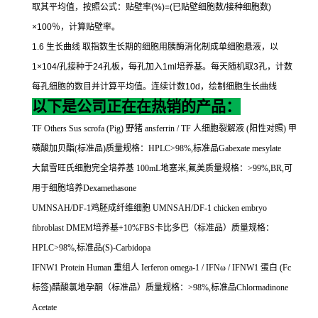
取其平均值，按照公式：贴壁率
(%)=(
已贴壁细胞数
/
接种细胞数
)
×100
％，计算贴壁率。
1.6
生长曲线
取指数生长期的细胞用胰酶消化制成单细胞悬液，以
1×104/
孔接种于
24
孔板，每孔加入
1ml
培养基。每天随机取
3
孔，计数
每孔细胞的数目并计算平均值。连续计数
10d
，绘制细胞生长曲线
以下是公司正在在热销的产品：
TF Others Sus scrofa (Pig)
野猪
ansferrin / TF
人细胞裂解液
(
阳性对照
)
甲
磺酸加贝酯
(
标准品
)
质量规格：
HPLC>98%,
标准品
Gabexate mesylate
大鼠雪旺氏细胞完全培养基
100mL
地塞米
,
氟美质量规格：
>99%,BR,
可
用于细胞培养
Dexamethasone
UMNSAH/DF-1
鸡胚成纤维细胞
UMNSAH/DF-1 chicken embryo
fibroblast DMEM
培养基
+10%FBS
卡比多巴（标准品）质量规格：
HPLC>98%,
标准品
(S)-Carbidopa
IFNW1 Protein Human
重组人
Ierferon omega-1 / IFN
ω
/ IFNW1
蛋白
(Fc
标签
)
醋酸氯地孕酮（标准品）质量规格：
>98%,
标准品
Chlormadinone
Acetate