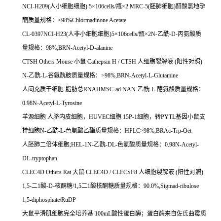
NCI-H209(
人小细胞细胞
) 5
×
106cells/
瓶×
2 MRC-5(
胚肺细胞
)
醋酸氯地孕
酮质量规格：
>98%Chlormadinone Acetate
CL-0397NCI-H23(
人非小细胞细胞
)5
×
106cells/
瓶×
2N-
乙酰
-D-
丙氨酸质
量规格：
98%,BRN-Acetyl-D-alanine
CTSH Others Mouse
小鼠
Cathepsin H / CTSH
人细胞裂解液
(
阳性对照
)
N-
乙酰
-L-
谷氨酰胺质量规格：
>98%,BRN-Acetyl-L-Glutamine
人间充质干细胞
-
脂肪总
RNAHMSC-ad NAN-
乙酰
-L-
酪氨酸质量规格：
0.98N-Acetyl-L-Tyrosine
羊源细胞
人脐内皮细胞，
HUVEC
细胞
15P-1
细胞，转
PYTL
基因小鼠支
持细胞
N-
乙酰
-L-
色氨酸乙酯质量规格：
HPLC>98%,BRAc-Trp-Oet
人胚肺二倍体细胞
;HEL-1N-
乙酰
-DL-
色氨酸质量规格：
0.98N-Acetyl-
DL-tryptophan
CLEC4D Others Rat
大鼠
CLEC4D / CLECSF8
人细胞裂解液
(
阳性对照
)
1,5-
二
1
酸
-D-
核酮糖
/1,5
二
1
酸核酮糖质量规格：
90.0%,Sigmad-ribulose
1,5-diphosphate/RuDP
大鼠平滑肌细胞完全培养基
100mL
酸性蛋白酶；蛋白酶来自佐氏曲霉质