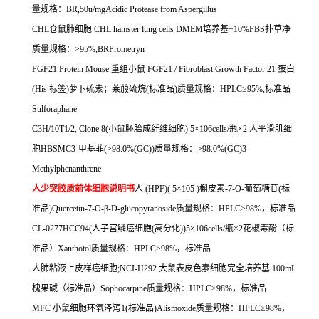
量规格：
BR,50u/mgAcidic Protease from Aspergillus
CHL
仓鼠肺细胞
CHL hamster lung cells DMEM
培养基
+10%FBS
扑草净
质量规格：
>95%,BRPrometryn
FGF21 Protein Mouse
重组小鼠
FGF21 / Fibroblast Growth Factor 21
蛋白
(His
标签
)
萝卜硫素；莱菔硫烷
(
标准品
)
质量规格：
HPLC
≥
95%,
标准品
Sulforaphane
C3H/10T1/2, Clone 8(
小鼠胚胎成纤维细胞
) 5
×
106cells/
瓶×
2
人平滑肌细
胞
HBSMC3-
甲基菲
(>98.0%(GC))
质量规格：
>98.0%(GC)3-
Methylphenanthrene
人少突胶质前体细胞说明书
人
(HPF)( 5
×
105 )
槲皮素
-7-O-
葡萄糖苷
(
标
准品
)Quercetin-7-O-
β
-D-glucopyranoside
质量规格：
HPLC
≥
98%
，标准品
CL-0277HCC94(
人子宫鳞癌细胞
(
高分化
))5
×
106cells/
瓶×
2
花椒毒酚（标
准品）
Xanthotol
质量规格：
HPLC
≥
98%
，标准品
人肺粘液上皮样癌细胞
;NCI-H292
大鼠表皮色素细胞完全培养基
100mL
槐果碱（标准品）
Sophocarpine
质量规格：
HPLC
≥
98%
，标准品
MFC
小鼠细胞环氧泽泻
1(
标准品
)Alismoxide
质量规格：
HPLC
≥
98%
，