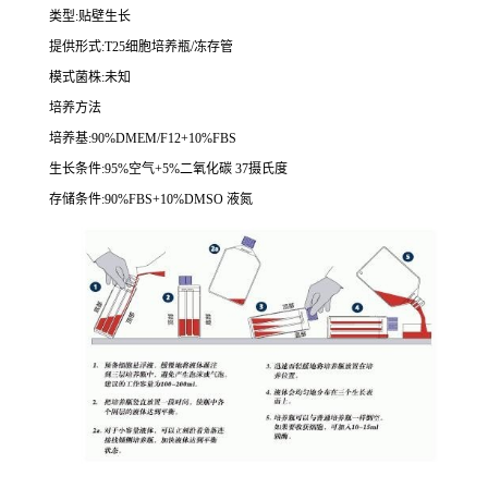
类型
:
贴壁生长
提供形式
:T25
细胞培养瓶
/
冻存管
模式菌株
:
未知
培养方法
培养基
:90%DMEM/F12+10%FBS
生长条件
:95%
空气
+5%
二氧化碳
37
摄氏度
存储条件
:90%FBS+10%DMSO
液氮