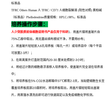
标准品
TFRC Others Human
人
TFRC / CD71
人细胞裂解液
(
阳性对照
)
黄柏碱
（标准品）
Phellodendrine
质量规格：
HPLC
≥
98%
，标准品
培养操作步骤：
人少突胶质前体细胞说明书
产品仅用于科研
1
．用盖片镊将盖玻片自
75%
乙醇中取出，用无菌丝绸布擦拭干净，不要用纱布；
2
．将盖玻片轻轻放入
6
孔培养板（每孔一片）或培养皿中（每个平皿
可放置
2-3
片）；
3
．在距离紫外灯直射范围内
20-30
厘米处照射
2-3
小时；
4
．将经过计数的细胞悬浮液移入培养板中，使盖玻片完全浸在培养液
中；
5
．将培养板在
5% CO2
水浴孵箱中
37
℃
孵育
2-3
天，当贴壁细胞生长至
覆盖培养板底部
2/3
面积时，将培养板取出，用盖片镊轻轻取出盖玻
片，用蒸馏水漂洗后即可进行快速固定以及免疫细胞化学检测。