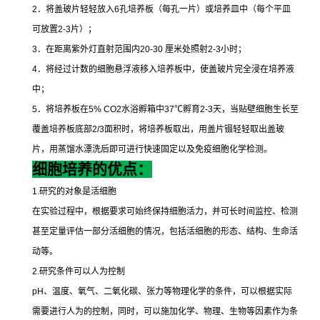
2
．将盖玻片轻轻放入
6
孔培养板（每孔一片）或培养皿中（每个平皿
可放置
2-3
片）；
3
．在距离紫外灯直射范围内
20-30
厘米处照射
2-3
小时；
4
．将经过计数的细胞悬浮液移入培养板中，使盖玻片完全浸在培养液
中；
5
．将培养板在
5% CO2
水浴孵箱中
37
℃
孵育
2-3
天，当贴壁细胞生长至
覆盖培养板底部
2/3
面积时，将培养板取出，用盖片镊轻轻取出盖玻
片，用蒸馏水漂洗后即可进行快速固定以及免疫细胞化学检测。
细胞培养的优点：
1.
研究的对象是活细胞
在实验过程中，根据要求可始终保持细胞活力，并可长时间监控、检测
甚至定量评估一部分活细胞的情况，包括活细胞的形态、结构、生命活
动等。
2.
研究条件可以人为控制
pH
、温度、氧气、二氧化碳、张力等物理化学的条件，可以根据实际
需要进行人为的控制，同时，可以施加化学、物理、生物等因素作为条