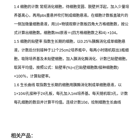
1.4
细胞的计数
常规消化细胞，待细胞变圆、脱壁并浮起，加入少量培
养基离心，再用
pbs
重悬并吹打制成细胞悬液。在细胞计数板盖玻片的
一侧加微量细胞悬液，用
10×
物镜观察计数板四角大方格细胞数，按公
式计算出细胞数。细胞数
/ml
原液＝
(
四方格细胞数之和
/4) ×104
。
1.5
细胞的贴壁率
指数生长期的细胞，以
0.25
％胰酶消化成单细胞悬
液，计数后分别接种于
12
个
25cm2
培养瓶中，每两小时随机取出
3
瓶细
胞，吸除培养基及未贴壁细胞，加入胰消化酶消化、计数已贴壁细胞，
取其平均值，按照公式：贴壁率
(%)=(
已贴壁细胞数
/
接种细胞数
)
×100
％，计算贴壁率。
1.6
生长曲线
取指数生长期的细胞用胰酶消化制成单细胞悬液，以
1×104/
孔接种于
24
孔板，每孔加入
1ml
培养基。每天随机取
3
孔，计数
每孔细胞的数目并计算平均值。连续计数
10d
，绘制细胞生长曲线
相关产品：