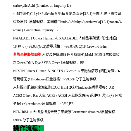
carboxylic Acid (Granisetron Impurity D)
小鼠
T
细胞
;Cl.Ly1+2-/9endo-9-
甲基
-9-
氮杂双环
[3.3.1]
壬烷
-3-
胺（格拉司
琼杂质
F
）质量规格：美国进口
endo-9-Methyl-9-azabicyclo[3.3.1]nonan-3-
amine ( Granisetron Impurity E)
NAALADL1 Others Human
人
NAALADL1
人细胞裂解液
(
阳性对照
)
18-
冠
-6-(>98.0%(GC))
质量规格：
>98.0%(GC)18-Crown 6-Ether
黑腹果蝇胚胎细胞
人侵袭性脉络膜色素瘤细胞
;MuM-2C
核苷酸胶体染
料
Green-DNA Dye,SYBR Green I
质量规格：
BR
NCSTN Others Human
人
NCSTN / Nicasin
人细胞裂解液
(
阳性对照
) D-
葡萄糖无水
D-Glucose
质量规格：
>99.5%,
分子生物学级
人胚胎心肌组织来源细胞
;CCC-HEH-2
咪唑
Imidazole
质量规格：
AR
ACE2 Others Rat
大鼠
ACE2 / ACEH
人细胞裂解液
(
阳性对照
) L(+)-
阿拉
伯糖
L(+)-Arabinose
质量规格：
>98%,BR
NCI-H661
人大细胞细胞去离子甲酰胺
Formamide deionized
质量规格：
>99%,
分子生物学级
操作流程：