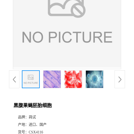
黑腹果蝇胚胎细胞
品牌：
莼试
产地：
进口、国产
货号：
CSX4116