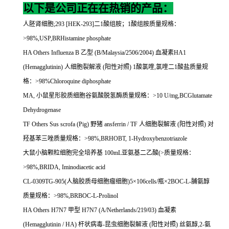
以下是公司正在在热销的产品：
人胚肾细胞
;293 [HEK-293]
二
1
酸组胺；
1
酸组胺质量规格：
>98%,USP,BRHistamine phosphate
HA Others Influenza B
乙型
(B/Malaysia/2506/2004)
血凝素
HA1
(Hemagglutinin)
人细胞裂解液
(
阳性对照
) 1
酸氯喹
,
氯喹二
1
酸盐质量规
格：
>98%Chloroquine diphosphate
MA,
小鼠星形胶质细胞谷氨酸脱氢酶质量规格：
>10 U/mg,BCGlutamate
Dehydrogenase
TF Others Sus scrofa (Pig)
野猪
ansferrin / TF
人细胞裂解液
(
阳性对照
)
对
羟基苯三唑质量规格：
>98%,BRHOBT, 1-Hydroxybenzotriazole
大鼠小脑颗粒细胞完全培养基
100mL
亚氨基二乙酸
(>
质量规格：
>98%,BRIDA, Iminodiacetic acid
CL-0309TG-905(
人脑胶质母细胞瘤细胞
)5
×
106cells/
瓶×
2BOC-L-
脯氨醇
质量规格：
>98%,BRBOC-L-Prolinol
HA Others H7N7
甲型
H7N7 (A/Netherlands/219/03)
血凝素
(Hemagglutinin / HA)
杆状病毒
-
昆虫细胞裂解液
(
阳性对照
)
丝氨醇
,2-
氨