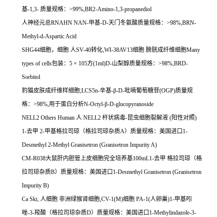
基
-1,3-
质量规格：
>99%,BR2-Amino-1,3-propanediol
人神经元总
RNAHN NAN-
甲基
-D-
天门冬氨酸质量规格：
>98%,BRN-
Methyl-d-Aspartic Acid
SHG44
细胞，细胞
人
SV-40
转化
,WI-38AV13
细胞
膀胱成纤维细胞
Many
types of cells
包装：
5
×
105
方
(1ml)D-
山梨醇质量规格：
>98%,BRD-
Sorbitol
豹猫皮肤成纤维样细胞
;LCS5n-
辛基
-
β
-D-
吡喃葡萄糖苷
(OGP)
质量规
格：
>98%,
用于蛋白分析
N-Octyl-
β
-D-glucopyranoside
NELL2 Others Human
人
NELL2
杆状病毒
-
昆虫细胞裂解液
(
阳性对照
)
1-
去甲
2-
甲基格拉司琼（格拉司琼杂质
A
）质量规格：美国进口
1-
Desmethyl 2-Methyl Granisetron (Granisetron Impurity A)
CM-R038
大鼠肝内胆管上皮细胞完全培养基
100mL1-
去甲
格拉司琼（格
拉司琼杂质
B
）质量规格：美国进口
1-Desmethyl Granisetron (Granisetron
Impurity B)
Ca Ski,
人细胞
非洲绿猴肾细胞
,CV-1(M)
细胞
PA-1(
人卵巢
)1-
甲基吲
唑
-3-
羧酸（格拉司琼杂质
D
）质量规格：美国进口
1-Methylindazole-3-