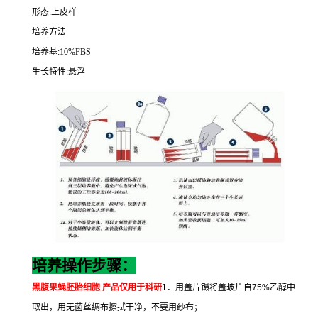
形态
:
上皮样
培养方法
培养基
:10%FBS
生长特性
:
悬浮
培养操作步骤：
黑腹果蝇胚胎细胞
产品仅用于科研
1
．用盖片镊将盖玻片自
75%
乙醇中
取出，用无菌丝绸布擦拭干净，不要用纱布；