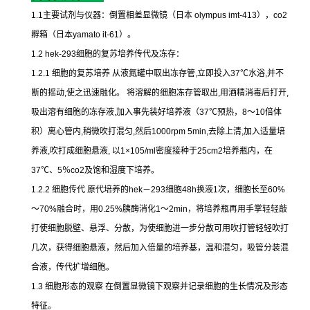
1.1
主要试剂与仪器：倒置相差显微镜（日本
olympus imt-413
），
co2
孵箱（日本
yamato it-61
）。
1.2 hek-293
细胞的复苏培养传代及冻存：
1.2.1
细胞的复苏培养
从液氮罐中取出冻存管
,
立即投入
37
℃
水浴
,
并不
断的摇动
,
使之迅速融化。
将溶解的细胞冻存管取出
,
用酒精消毒后打开
,
吸出溶有细胞的冻存液
,
加入事先装好培养液（
37
℃
预热，
8
～
10
倍体
积）离心管内
,
稍微吹打混匀
,
然后
1000rpm 5min,
去除上清
,
加入适量培
养液
,
吹打成细胞悬液
,
以
1×105/ml
密度接种于
25cm2
培养瓶内，在
37
℃
、
5
％
co2
及饱和湿度下培养。
1.2.2
细胞传代
原代培养的
hek
－
293
细胞
48h
换液
1
次，细胞长至
60%
～
70%
融合时，用
0.25%
胰酶消化
1
～
2min
，将培养瓶再用手掌轻轻敲
打使细胞脱壁、悬浮、分散，为使细胞进一步分散可用吹打管轻轻吹打
几次，获得细胞悬液，然后加入倍量的培养基，温和混匀，吸管分装混
合液，传代扩增细胞。
1.3
细胞形态的观察
在倒置显微镜下观察并记录细胞的生长情况及形态
特征。