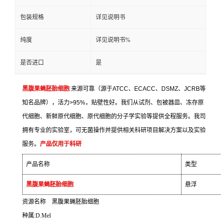
包装规格
详见说明书
纯度
详见说明书%
是否进口
是
黑腹果蝇胚胎细胞
来源可靠（源于
ATCC
、
ECACC
、
DSMZ
、
JCRB
等
知名品牌），活力
>95%
，贴壁性好。我们从试剂、包被器皿、冻存原
代细胞、新鲜原代细胞、原代细胞的分子学实验等提供全程服务。我司
拥有专业的实验室，可无菌操作并提供相关科研项目解决方案以及实验
服务。
产品仅用于科研
产品名称
类型
黑腹果蝇胚胎细胞
悬浮
资源名称
黑腹果蝇胚胎细胞
种属
:D.Mel