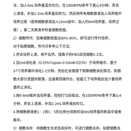
冻，加入
4mL
培养基混合均匀。在
1000RPM
条件下离心
4
分钟，弃去
上清液，补加
1-2mL
培养基后吹匀。然后将所有细胞悬液加入培养瓶中
培养过夜（或将细胞悬液加入
10cm
皿中，加入约
8ml
培养基，培养过
夜）。第二天换液并检查细胞密度。
2
）细胞传代：如果细胞密度达
80%-90%
，即可进行传代培养。
对于贴壁细胞，传代可参考以下方法：
1.
弃去培养上清，用不含钙、镁离子的
PBS
润洗细胞
1-2
次。
2.
加
2ml
消化液（
0.25%Trypsin-0.53mM EDTA
）于培养瓶中，置于
37
℃
培养箱中消化
1-2
分钟，然后在显微镜下观察细胞消化情况，若细
胞大部分变圆并脱落，迅速拿回操作台，轻敲几下培养瓶后加少量培养
基终止消化。
3.
按
6-8ml/
瓶补加培养基，轻轻打匀后吸出，在
1000RPM
条件下离心
4
分钟，弃去上清液，补加
1-2mL
培养液后吹匀。
4.
将细胞悬液按
1
：
2
到
1
：
5
的比例分到新的含
8ml
培养基的新皿中或者
瓶中。
3
）细胞冻存：待细胞生长状态良好时，可进行细胞冻存。贴壁细胞冻