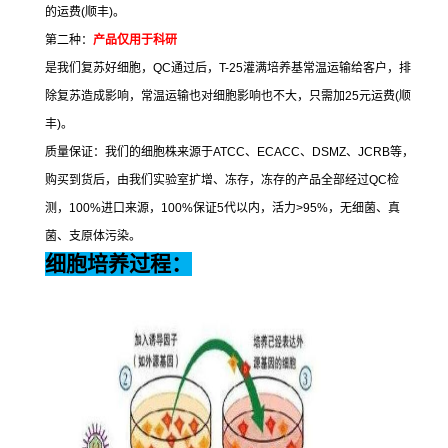
的运费
(
顺丰
)
。
第二种：
产品仅用于科研
是我们复苏好细胞，
QC
通过后，
T-25
灌满培养基常温运输给客户，排
除复苏造成影响，常温运输也对细胞影响也不大，只需加
25
元运费
(
顺
丰
)
。
质量保证：我们的细胞株来源于
ATCC
、
ECACC
、
DSMZ
、
JCRB
等，
购买到货后，由我们实验室扩增、冻存，冻存的产品全部经过
QC
检
测，
100%
进口来源，
100%
保证
5
代以内，活力
>95%
，无细菌、真
菌、支原体污染。
细胞培养过程：