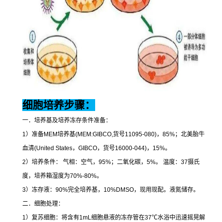
细胞培养步骤：
一．培养基及培养冻存条件准备：
1
）准备
MEM
培养基
(MEM:GIBCO,
货号
11095-080)
，
85%
；北美胎牛
血清
(United States
，
GIBCO
，货号
16000-044)
，
15%
。
2
）培养条件：
气相：空气，
95%
；二氧化碳，
5%
。
温度：
37
摄氏
度，培养箱湿度为
70%-80%
。
3
）冻存液：
90%
完全培养基，
10%DMSO
，现用现配。液氮储存。
二．细胞处理：
1
）复苏细胞：将含有
1mL
细胞悬液的冻存管在
37
℃
水浴中迅速摇晃解