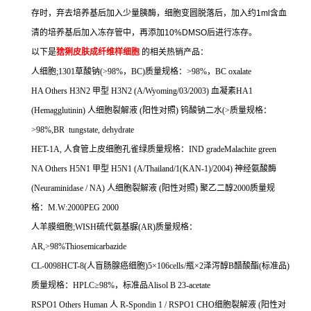
存时，弃去培养基后加入少量胰酶，细胞变圆脱落后，加入约
1ml
含血
清的培养基后加入冻存管中，再添加
10%DMSO
后进行冻存。
以下是
猞猁皮肤成纤维样细胞
的相关热销产品：
人细胞
;1301
草酸钠
(>98%
，
BC)
质量规格：
>98%
，
BC oxalate
HA Others H3N2
甲型
H3N2 (A/Wyoming/03/2003)
血凝素
HA1
(Hemagglutinin)
人细胞裂解液
(
阳性对照
)
钨酸钠二水
(>
质量规格：
>98%,BR tungstate, dehydrate
HET-1A,
人食管上皮细胞孔雀绿质量规格：
IND gradeMalachite green
NA Others H5N1
甲型
H5N1 (A/Thailand/1(KAN-1)/2004)
神经氨酸酶
(Neuraminidase / NA)
人细胞裂解液
(
阳性对照
)
聚乙二醇
2000
质量规
格：
M.W:2000PEG 2000
人羊膜细胞
;WISH
硫代氨基脲
(AR)
质量规格：
AR,>98%Thiosemicarbazide
CL-0098HCT-8(
人盲肠腺癌细胞
)5
×
106cells/
瓶×
2
泽泻醇
B
醋酸酯
(
标准品
)
质量规格：
HPLC
≥
98%
，标准品
Alisol B 23-acetate
RSPO1 Others Human
人
R-Spondin 1 / RSPO1 CHO
细胞裂解液
(
阳性对