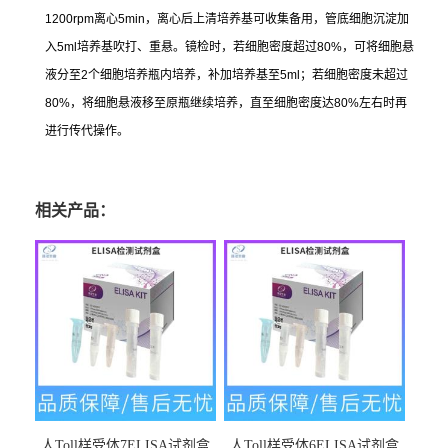
1200rpm
离心
5min
，离心后上清培养基可收集备用，管底细胞沉淀加
入
5ml
培养基吹打、重悬。镜检时，若细胞密度超过
80%
，可将细胞悬
液分至
2
个细胞培养瓶内培养，补加培养基至
5ml
；若细胞密度未超过
80%
，将细胞悬液移至原瓶继续培养，直至细胞密度达
80%
左右时再
进行传代操作。
相关产品：
人Toll样受体7ELISA试剂盒
人Toll样受体6ELISA试剂盒