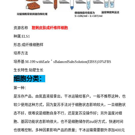
资源名称
猞猁皮肤成纤维样细胞
种属
:ELS1
形态
:
成纤维细胞样
培养方法
培养基
:M-199:withEarle
＇
sBalancedSaltsSolution(EBSS)10%FBS
生长特性
:
贴壁生长
细胞分类：
第一种：
是冻存产品，由氮直液接拿出，干冰运输给客户。一般不推荐这种，也
较少使用这种方式，因为复苏手法对于细胞状态影响较大，一旦细胞状
态不好，很难说是细胞自身不行，还是复苏没操作好；另外温度对细
胞、基因功能状态影响很大，也不是细胞储存的
zui
好方式，快递时间
也很难控制，多种因素影响产品的质量；干冰运输需要额外添加
400
元