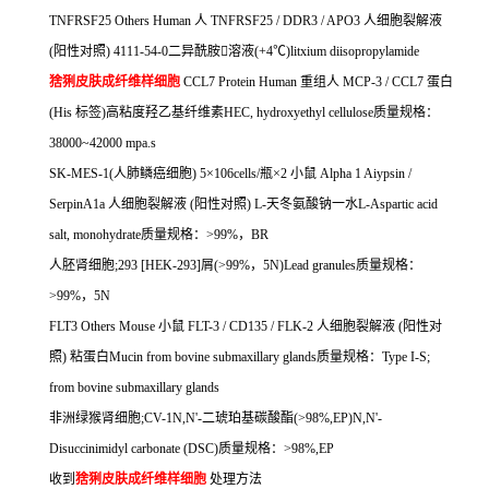
TNFRSF25 Others Human
人
TNFRSF25 / DDR3 / APO3
人细胞裂解液
(
阳性对照
) 4111-54-0
二异酰胺

溶液
(+4
℃
)litxium diisopropylamide
猞猁皮肤成纤维样细胞
CCL7 Protein Human
重组人
MCP-3 / CCL7
蛋白
(His
标签
)
高粘度羟乙基纤维素
HEC, hydroxyethyl cellulose
质量规格：
38000~42000 mpa.s
SK-MES-1(
人肺鳞癌细胞
) 5
×
106cells/
瓶×
2
小鼠
Alpha 1 Aiypsin /
SerpinA1a
人细胞裂解液
(
阳性对照
) L-
天冬氨酸钠一水
L-Aspartic acid
salt, monohydrate
质量规格：
>99%
，
BR
人胚肾细胞
;293 [HEK-293]
屑
(>99%
，
5N)Lead granules
质量规格：
>99%
，
5N
FLT3 Others Mouse
小鼠
FLT-3 / CD135 / FLK-2
人细胞裂解液
(
阳性对
照
)
粘蛋白
Mucin from bovine submaxillary glands
质量规格：
Type I-S;
from bovine submaxillary glands
非洲绿猴肾细胞
;CV-1N,N'-
二琥珀基碳酸酯
(>98%,EP)N,N'-
Disuccinimidyl carbonate (DSC)
质量规格：
>98%,EP
收到
猞猁皮肤成纤维样细胞
处理方法