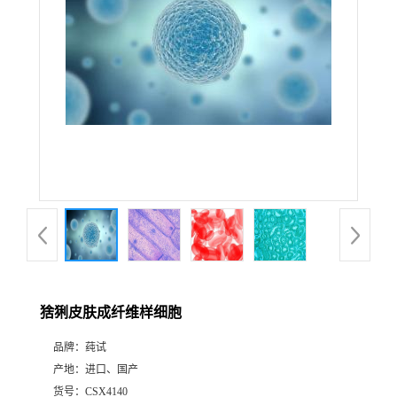
猞猁皮肤成纤维样细胞
品牌：
莼试
产地：
进口、国产
货号：
CSX4140