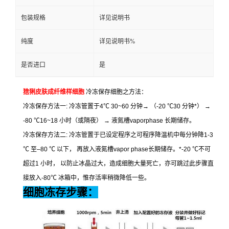
包装规格
详见说明书
纯度
详见说明书%
是否进口
是
猞猁皮肤成纤维样细胞
冷冻保存细胞之方法：
冷冻保存方法一
:
冷冻管置于
4
℃
30~60
分钟
→
（
-20
℃
30
分钟
*
）
→
-80
℃
16~18
小时（或隔夜）
→
液氮槽
vaporphase
长期储存。
冷冻保存方法二
:
冷冻管置于已设定程序之可程序降温机中每分钟降
1-3
℃
至
–80
℃
以下，
再放入液氮槽
vapor phase
长期储存。
*-20
℃
不可
超过
1
小时，
以防止冰晶过大，造成细胞大量死亡，亦可跳过此步骤直
接放入
-80
℃
冰箱中，惟存活率稍微降低一些。
细胞冻存步骤：