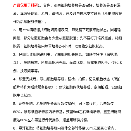
产品仅用于科研
1
、首先，观察细胞培养瓶是否完好，培养液是否有漏
液、浑浊等现象。若有，请拍照，并及时与技术支持联系（所拍照片将
作为后续服务依据）。
2
、用
75%
酒精擦拭细胞培养瓶表面，显微镜下观察细胞状态。因运输
问题，部分贴壁细胞会有少量从瓶壁脱落；先不要打开培养瓶盖，将细
胞置于细胞培养箱内静置培养
2-4
小时，以便稳定细胞状态。
3
、仔细阅读细胞说明书，了解细胞相关信息，如贴壁特性（贴壁
/
悬
浮）、细胞形态、所用基础培养基、血清比例、所需细胞因子、传代比
例、换液频率等。
4
、静置完成后，取出细胞培养瓶，镜检、拍照，记录细胞状态（所拍
照片将作为后续服务依据）；建议细胞传代培养后，定期拍照、记录细
胞生长状态。
5
、贴壁细胞：若细胞生长密度超过
80%
，可正常传代；若未超过
80%
，移除细胞培养瓶内培养基，预留
5ml
左右继续培养，直至细胞密
度达
80%
左右再进行传代操作，瓶盖可稍微拧松。
6
、悬浮细胞：将细胞培养瓶内液体全部转移至
50ml
无菌离心管内，