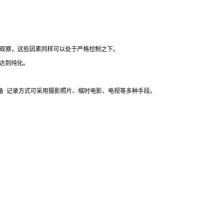
观察，这些因素同样可以处于严格控制之下。
达到纯化。
备
记录方式可采用摄影照片、缩时电影、电视等多种手段。