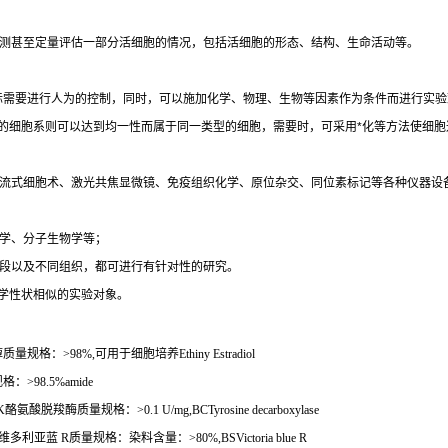
测甚至定量评估一部分活细胞的情况，包括活细胞的形态、结构、生命活动等。
际需要进行人为的控制，同时，可以施加化学、物理、生物等因素作为条件而进行实验
的细胞系则可以达到均一性而属于同一类型的细胞，需要时，可采用
*
化等方法使细胞
流式细胞术、激光共焦显微镜、免疫组织化学、原位杂交、同位素标记等各种仪器设
学、分子生物学等；
段以及不同组织，都可进行有针对性的研究。
学性状相似的实验对象。
醇质量规格：
>98%,
可用于细胞培养
Ethiny Estradiol
规格：
>98.5%amide
K
酪氨酸脱羧酶质量规格：
>0.1 U/mg,BCTyrosine decarboxylase
维多利亚蓝
R
质量规格：染料含量：
>80%,BSVictoria blue R