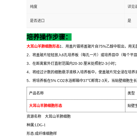
纯度
详见
是否进口
是
培养操作步骤：
大耳山羊肺细胞形态
1
．用盖片镊将盖玻片自
75%
乙醇中取出，用无
2
．将盖玻片轻轻放入
6
孔培养板（每孔一片）或培养皿中（每个平
3
．在距离紫外灯直射范围内
20-30
厘米处照射
2-3
小时；
4
．将经过计数的细胞悬浮液移入培养板中，使盖玻片完全浸在培养
5
．将培养板在
5% CO2
水浴孵箱中
37
℃
孵育
2-3
天，当贴壁细胞生长
产品名称
类型
大耳山羊肺细胞形态
贴壁
资源名称
大耳山羊肺细胞
种属
:LDG-1
形态
:
成纤维细胞样