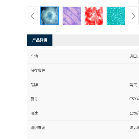
产品详请
产地
进口
保存条件
品牌
莼试
CSX4
货号
用途
公司
组织来源
详见