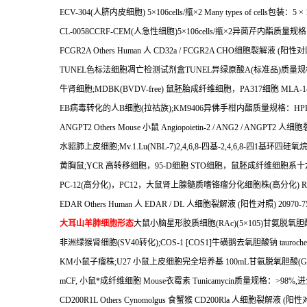
ECV-304(
人脐内皮细胞
) 5
×
106cells/
瓶×
2
Many types of cells
包装：
5
×
CL-0058CCRF-CEM(
人急性细胞
)5
×
106cells/
瓶×
2
异茴芹内酯质量规格
FCGR2A Others Human
人
CD32a / FCGR2A CHO
细胞裂解液
(
阳性对
TUNEL
色标法细胞凋亡检测试剂盒
TUNEL
异绿原酸
A(
标准品
)
质量规
牛肾细胞
;MDBK(BVDV-free)
鼠胚胎成纤维细胞，
PA317
细胞
MLA-1
EB
病毒转化的人
B
细胞
(
拉祜族
);KM9406
异佛手柑内酯质量规格：
HP
ANGPT2 Others Mouse
小鼠
Angiopoietin-2 / ANG2 / ANGPT2
人细胞
水貂肺上皮细胞
;Mv.1.Lu(NBL-7)2,4,6,8-
四基
-2,4,6,8-
四
1
基环四硅氧
黄胸鼠
;YCR
高转移细胞，
95-D
细胞
STO
细胞，鼠胚成纤维细胞系十
PC-12(
高分化
)
，
PC12
，大鼠肾上腺髓质嗜铬瘤分化细胞株
(
高分化
) R
EDAR Others Human
人
EDAR / DL
人细胞裂解液
(
阳性对照
) 20970-7
大耳山羊肺细胞形态
大鼠小脑星形胶质细胞
(RAc)(5
×
105)
甘氨脱氧胆
非洲绿猴肾细胞
(SV40
转化
);COS-1 [COS1]
牛磺鹅去氧胆酸钠
tauroche
KM
小鼠子瘤株
;U27
小鼠上皮细胞完全培养基
100mL
甘氨脱氧胆酸
(G
mCF,
小鼠*成纤维细胞
Mouse
衣霉素
Tunicamycin
质量规格：
>98%,
进
CD200R1L Others Cynomolgus
食蟹猴
CD200Rla
人细胞裂解液
(
阳性