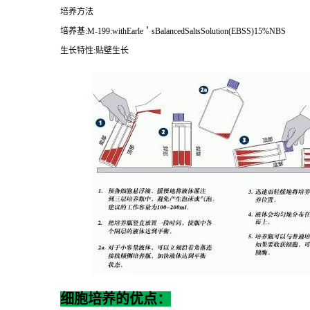
培养方法
培养基
:M-199:withEarle
＇
sBalancedSaltsSolution(EBSS)15%NBS
生长特性
:
贴壁生长
细胞培养的优点：