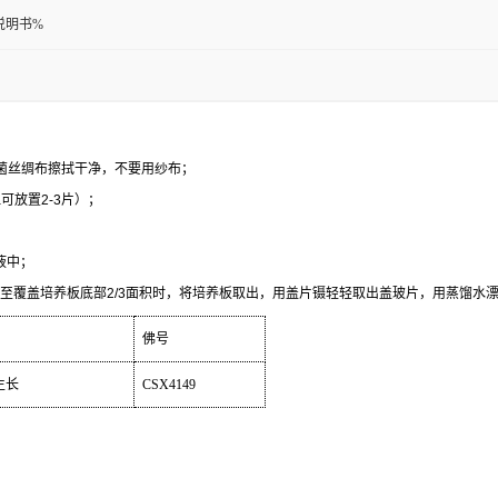
说明书%
菌丝绸布擦拭干净，不要用纱布；
皿可放置
2-3
片）；
液中；
至覆盖培养板底部
2/3
面积时，将培养板取出，用盖片镊轻轻取出盖玻片，用蒸馏水
佛号
生长
CSX4149