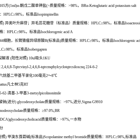
105
方
(1ml)
α
-
酮戊二酸单钾盐
(>
质量规格：
>98%
，
BR
α
-Ketoglutaric acid potassium salt
：
HPLC
≥
98%
，标准品
Isopimpinellin
照
)
异类叶升麻苷；异毛蕊花糖苷（标准品）质量规格：
HPLC
≥
98%
，标准品
Isoacteos
格：
HPLC
≥
98%
，标准品
Isochlorogenic acid A
44
细胞，长臂猿瘤异绿原酸
B(
标准品
)
质量规格：
HPLC
≥
98%
，标准品
Isochlorogenic ac
LC
≥
98%
，标准品
Isobergapten
裂解液
(
阳性对照
) 10ul
吸头
1KU
烷
2,4,6,8-Tqtrcvinyl-2,4,6,8-tqtrcmqthylcyclotqtrcsiloxcnq 224-6-2
六烷基二甲基苄录化
100
毫克
2
～
8
℃
attus
凡士林
5
克
RT
5-62-
清基
-3-
甲基
3-metxylpicolinonitnile
酸钠
(
进分
) glycodeoxycholate
质量规格：
>97%,
进分
,Sigma G9910
nodeoxycholate
质量规格：≥
97.0%,BR
DCA)glycodeoxycholicacid
质量规格：
>97%,
一水物
分
对照
)
甲溴东莨菪碱
(
标准品
)Scopolamine methyl bromide
质量规格：
HPLC
≥
98%,
标准品