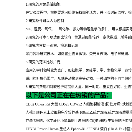
1.
研究的对象是活细胞
在实验过程中，根据要求可始终保持细胞活力，并可长时间监控、检
2.
研究条件可以人为控制
pH
、温度、氧气、二氧化碳、张力等物理化学的条件，可以根据实
3.
研究的样本可以达到比较均一性通过细胞培养一定代数后，所得到
4.
研究内容便于观察、检测和记录
采用各种研究技术：如倒置生物显微镜、荧光显微镜、电子显微镜、
5.
研究的范围比较广泛
应用的学科领域较为宽广，如细胞学、免疫学、学、生物化学、遗传
适用的对象范围广，从低等动物到高等动物，一种动物的不同年龄阶
6.
研究的费用相对较经济可提供大量、同一时期、重复性好的、生物
以下是公司正在在热销的产品：
CD52 Others Rat
大鼠
CD52 / CDW52
人细胞裂解液
(
阳性对照
)
炔雌
人视网膜色素上皮细胞完全培养基
100mL
乙硫异烟胺
,
硫异烟胺质量
TMNE
细胞，化学转化小鼠鼻咽上皮细胞
C6(
脑细胞
)
牛肾细胞
;MDB
EFNB1 Protein Human
重组人
Ephrin-B1 / EFNB1
蛋白
(His & Fc
标签
)