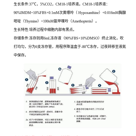
生长条件
:37
℃，
5%CO2
，
CM18-1
培养液。
CM18-1
培养液：
90%IMDM+10%FBS+0.1mM
次黄嘌呤（
Hypoxanthine
）
+0.016mM
胸腺
嘧啶（
Thymine
）
+100nM
氨甲喋呤（
Amethopterin
）。
生长特性
:
培养过程中细胞内部有黑点。
存储条件
:
冻存则用
6mL
冻存液（
90%FBS+10%DMSO
）终止消化，吹
打均匀，分为
6
支冻存管，用程序降温盒于
-80
℃冻存，过夜转移至液氮
中保存。