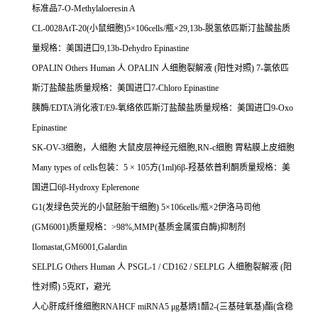
标准品
7-O-Methylaloeresin A
CL-0028AtT-20(
小鼠细胞
)5
×
106cells/
瓶×
29,13b-
脱氢依匹斯汀盐酸盐质
量规格：美国进口
9,13b-Dehydro Epinastine
OPALIN Others Human
人
OPALIN
人细胞裂解液
(
阳性对照
) 7-
氯依匹
斯汀盐酸盐质量规格：美国进口
7-Chloro Epinastine
胰酶
/EDTA
消化液
T/E9-
氧络依匹斯汀盐酸盐质量规格：美国进口
9-Oxo
Epinastine
SK-OV-3
细胞，人细胞
大鼠皮层神经元细胞
,RN-c
细胞
胃粘膜上皮细胞
Many types of cells
包装：
5
×
105
方
(1ml)6
β
-
羟基依普利酮质量规格：美
国进口
6
β
-Hydroxy Eplerenone
G1(
发绿色荧光的小鼠胚胎干细胞
) 5
×
106cells/
瓶×
2
伊洛马司他
(GM6001)
质量规格：
>98%,MMP(
基质金属蛋白酶
)
抑制剂
Ilomastat,GM6001,Galardin
SELPLG Others Human
人
PSGL-1 / CD162 / SELPLG
人细胞裂解液
(
阳
性对照
) 5
克
RT
，避光
人心肝成纤维细胞
RNAHCF miRNA5
μ
g
基炳
1
醋
2-(
三基硅氧基
)
酯
(
含稳