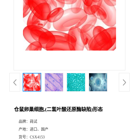
仓鼠卵巢细胞,(二氢叶酸还原酶缺陷)形态
品牌：
莼试
产地：
进口、国产
货号：
CSX4153