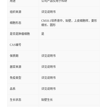
用途
公司产品仅用于科研
组织来源
详见说明书
CM18-1培养液中，贴壁，上皮细胞样，菱形
细胞形态
细长、圆形
是否是肿瘤细胞
是
CAS编号
保质期
详见说明书
器官来源
详见说明书
免疫类型
详见说明书
品系
详见说明书
生长状态
贴壁生长