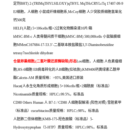
定剂
BHT) 2-(TRIMqTHYLSILOXY)qTHYL MqTHcCRYLcTq 17407-09-9
EJ
细胞，人细胞
小鼠成纤维细胞系
,McCoy
细胞
人少突胶质细胞氢氧化
钙
500
克
HELF(
人胚
) 5
×
106cells/
瓶×
2
过氧化物酶染液
10
片
/
箱
hMSC-BM-c
人类骨髓间质干细胞
(hMSC-BM) 500,000cells
小鼠脑膜细
胞
MMenC167684-17-53.3
’
-
二基联本胺盐酸盐
3,3'-Diaminobenzidine
tetraxy7nochloride dihydrate
仓鼠卵巢细胞
,(
二氢叶酸还原酶缺陷
)
形态
Loo
细胞，人细胞
人色素瘤细
胞
,HS-6
细胞
EB
病毒转化的人
B
细胞
(
拉祜族
);KM9406
钙黄绿素乙酰甲
酯
Calcein-AM
质量规格：
>95%,
美国进口原装
Hacat(
人永生化角质形成细胞
) 5
×
106cells/
瓶×
2
烟酰胺（标准品）
Nicotinamide
质量规格：
HPLC
≥
99.5%
，标准品
CD80 Others Human
人
B7-1 / CD80
人细胞裂解液
(
阳性对照
)
雪胆素甲
（标准品）
cucurbitacins
质量规格：
HPLC
≥
98%
，标准品
人胚肺二倍体细胞
;KMB-175-
羟色胺酸（标准品）
5-
Hydroxytryptophan
（
5-HTP
）质量规格：
HPLC
≥
98%
，标准品