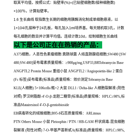
取其平均值，按照公式：贴壁率
(%)=(
已贴壁细胞数
/
接种细胞数
)
×100
％，计算贴壁率。
1.6
生长曲线
取指数生长期的细胞用胰酶消化制成单细胞悬液，以
1×104/
孔接种于
24
孔板，每孔加入
1ml
培养基。每天随机取
3
孔，计数
每孔细胞的数目并计算平均值。连续计数
10d
，绘制细胞生长曲线
以下是公司正在在热销的产品：
A375
细胞，人恶性色素瘤细胞
粪肠球菌
人结直肠腺癌细胞
;SW480 [SW
480;SW-480]
妥布霉素质量规格：≥
900
μ
g/mg,USP33,BRTobramycin Base
ANGPTL2 Protein Mouse
重组小鼠
ANGPTL2 / Angiopoietin-like 2
蛋白
(Fc
标签
)
妥布霉素
(
标准品
)
质量规格：效价测定
Tobramycin Base
KLE(
人细胞
) 5
×
106cells/
瓶×
2
大鼠
DLL1 / Delta-like
人细胞裂解液
(
阳性
对照
)
罗汉树脂酚
-4'-O-
β
-
龙胆二糖苷
(
标准品
)
质量规格：
HPLC
≥
98%,
标
准品
Matairesinol 4'-O-
β
-gentiobioside
EB
病毒转化的绒猴细胞
;B95-8
石蕊质量规格：
ARLitmus
PTN Others Mouse
小鼠
Pleioophin / PTN / HB-GAM
杆状病毒
-
昆虫细胞
裂解液
(
阳性对照
) 7-O-
甲基芦荟新甙
A(
标准品
)
质量规格：
HPLC
≥
98%,