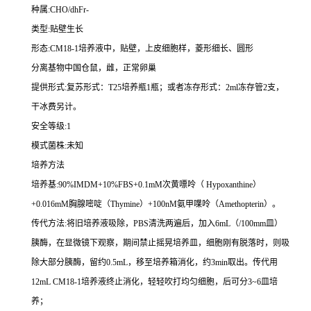
种属
:CHO/dhFr-
类型
:
贴壁生长
形态
:CM18-1
培养液中，贴壁，上皮细胞样，菱形细长、圆形
分离基物中国仓鼠，雌，正常卵巢
提供形式
:
复苏形式：
T25
培养瓶
1
瓶；或者冻存形式：
2ml
冻存管
2
支，
干冰费另计。
安全等级
:1
模式菌株
:
未知
培养方法
培养基
:90%IMDM+10%FBS+0.1mM
次黄嘌呤（
Hypoxanthine
）
+0.016mM
胸腺嘧啶（
Thymine
）
+100nM
氨甲喋呤（
Amethopterin
）。
传代方法
:
将旧培养液吸除，
PBS
清洗两遍后，加入
6mL
（
/100mm
皿）
胰酶，在显微镜下观察，期间禁止摇晃培养皿，细胞刚有脱落时，则吸
除大部分胰酶，留约
0.5mL
，移至培养箱消化，约
3min
取出。传代用
12mL CM18-1
培养液终止消化，轻轻吹打均匀细胞，后可分
3~6
皿培
养；