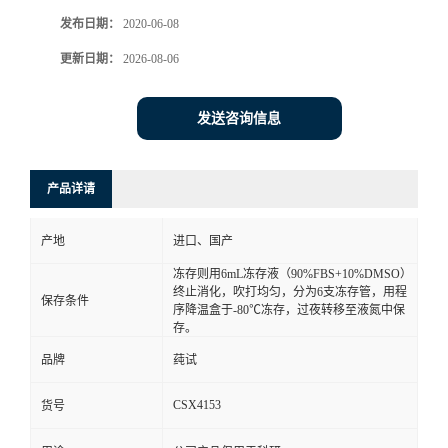
发布日期：
2020-06-08
更新日期：
2026-08-06
发送咨询信息
产品详请
产地
进口、国产
冻存则用6mL冻存液（90%FBS+10%DMSO）
终止消化，吹打均匀，分为6支冻存管，用程
保存条件
序降温盒于-80℃冻存，过夜转移至液氮中保
存。
品牌
莼试
CSX4153
货号