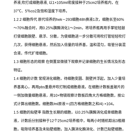
养液
,
吹打成细胞悬液
,
以
1×105/ml
密度接种于
25cm2
培养瓶内，在
37
℃
、
5
％
co2
及饱和湿度下培养。
1.2.2
细胞传代
原代培养的
hek
－
293
细胞
48h
换液
1
次，细胞长至
60%
～
70%
融合时，用
0.25%
胰酶消化
1
～
2min
，将培养瓶再用手掌轻轻敲
打使细胞脱壁、悬浮、分散，为使细胞进一步分散可用吹打管轻轻吹打
几次，获得细胞悬液，然后加入倍量的培养基，温和混匀，吸管分装混
合液，传代扩增细胞。
1.3
细胞形态的观察
在倒置显微镜下观察并记录细胞的生长情况及形态
特征。
1.4
细胞的计数
常规消化细胞，待细胞变圆、脱壁并浮起，加入少量培
养基离心，再用
pbs
重悬并吹打制成细胞悬液。在细胞计数板盖玻片的
一侧加微量细胞悬液，用
10×
物镜观察计数板四角大方格细胞数，按公
式计算出细胞数。细胞数
/ml
原液＝
(
四方格细胞数之和
/4) ×104
。
1.5
细胞的贴壁率
指数生长期的细胞，以
0.25
％胰酶消化成单细胞悬
液，计数后分别接种于
12
个
25cm2
培养瓶中，每两小时随机取出
3
瓶细
胞，吸除培养基及未贴壁细胞，加入胰消化酶消化、计数已贴壁细胞，