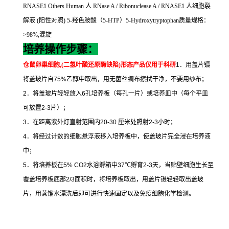
RNASE1 Others Human
人
RNase A / Ribonuclease A / RNASE1
人细胞裂
解液
(
阳性对照
) 5-
羟色胺酸（
5-HTP
）
5-Hydroxytryptophan
质量规格：
>98%,
混旋
培养操作步骤：
仓鼠卵巢细胞
,(
二氢叶酸还原酶缺陷
)
形态
产品仅用于科研
1
．用盖片镊
将盖玻片自
75%
乙醇中取出，用无菌丝绸布擦拭干净，不要用纱布；
2
．将盖玻片轻轻放入
6
孔培养板（每孔一片）或培养皿中（每个平皿
可放置
2-3
片）；
3
．在距离紫外灯直射范围内
20-30
厘米处照射
2-3
小时；
4
．将经过计数的细胞悬浮液移入培养板中，使盖玻片完全浸在培养液
中；
5
．将培养板在
5% CO2
水浴孵箱中
37
℃
孵育
2-3
天，当贴壁细胞生长至
覆盖培养板底部
2/3
面积时，将培养板取出，用盖片镊轻轻取出盖玻
片，用蒸馏水漂洗后即可进行快速固定以及免疫细胞化学检测。