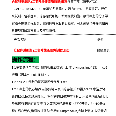
仓鼠卵巢细胞
,(
二氢叶酸还原酶缺陷
)
形态
来源可靠（源于
ATCC
、
ECACC
、
DSMZ
、
JCRB
等知名品牌），活力
>95%
，贴壁性好。我们
从试剂、包被器皿、冻存原代细胞、新鲜原代细胞、原代细胞的分子学
实验等提供全程服务。我司拥有专业的实验室，可无菌操作并提供相关
科研项目解决方案以及实验服务。
产品名称
类型
仓鼠卵巢细胞
,(
二氢叶酸还原酶缺陷
)
形态
贴壁生长
操作流程：
1.1
主要试剂与仪器：倒置相差显微镜（日本
olympus imt-413
），
co2
孵箱（日本
yamato it-61
）。
1.2 hek-293
细胞的复苏培养传代及冻存：
1.2.1
细胞的复苏培养
从液氮罐中取出冻存管
,
立即投入
37
℃
水浴
,
并不
断的摇动
,
使之迅速融化。
将溶解的细胞冻存管取出
,
用酒精消毒后打开
,
吸出溶有细胞的冻存液
,
加入事先装好培养液（
37
℃
预热，
8
～
10
倍体
积）离心管内
,
稍微吹打混匀
,
然后
1000rpm 5min,
去除上清
,
加入适量培