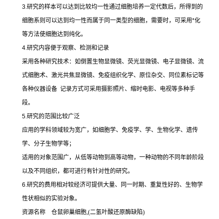
3.
研究的样本可以达到比较均一性通过细胞培养一定代数后，所得到的
细胞系则可以达到均一性而属于同一类型的细胞，需要时，可采用
*
化
等方法使细胞达到纯化。
4.
研究内容便于观察、检测和记录
采用各种研究技术：如倒置生物显微镜、荧光显微镜、电子显微镜、流
式细胞术、激光共焦显微镜、免疫组织化学、原位杂交、同位素标记等
各种仪器设备
记录方式可采用摄影照片、缩时电影、电视等多种手
段。
5.
研究的范围比较广泛
应用的学科领域较为宽广，如细胞学、免疫学、学、生物化学、遗传
学、分子生物学等；
适用的对象范围广，从低等动物到高等动物，一种动物的不同年龄阶段
以及不同组织，都可进行有针对性的研究。
6.
研究的费用相对较经济可提供大量、同一时期、重复性好的、生物学
性状相似的实验对象。
资源名称
仓鼠卵巢细胞
,(
二氢叶酸还原酶缺陷
)