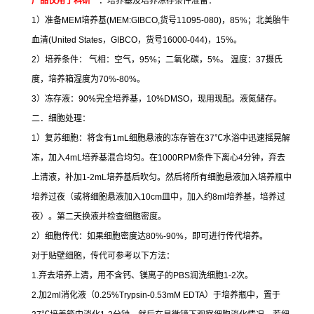
产品仅用于科研
一．培养基及培养冻存条件准备：
1
）准备
MEM
培养基
(MEM:GIBCO,
货号
11095-080)
，
85%
；北美胎牛
血清
(United States
，
GIBCO
，货号
16000-044)
，
15%
。
2
）培养条件：
气相：空气，
95%
；二氧化碳，
5%
。
温度：
37
摄氏
度，培养箱湿度为
70%-80%
。
3
）冻存液：
90%
完全培养基，
10%DMSO
，现用现配。液氮储存。
二．细胞处理：
1
）复苏细胞：将含有
1mL
细胞悬液的冻存管在
37
℃
水浴中迅速摇晃解
冻，加入
4mL
培养基混合均匀。在
1000RPM
条件下离心
4
分钟，弃去
上清液，补加
1-2mL
培养基后吹匀。然后将所有细胞悬液加入培养瓶中
培养过夜（或将细胞悬液加入
10cm
皿中，加入约
8ml
培养基，培养过
夜）。第二天换液并检查细胞密度。
2
）细胞传代：如果细胞密度达
80%-90%
，即可进行传代培养。
对于贴壁细胞，传代可参考以下方法：
1.
弃去培养上清，用不含钙、镁离子的
PBS
润洗细胞
1-2
次。
2.
加
2ml
消化液（
0.25%Trypsin-0.53mM EDTA
）于培养瓶中，置于