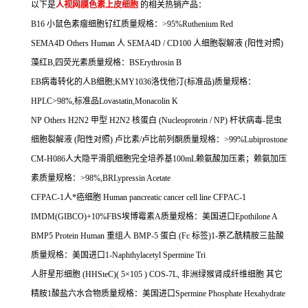
以下是
人视网膜色素上皮细胞
的相关热销产品：
B16
小鼠色素瘤细胞钌红质量规格：
>95%Ruthenium Red
SEMA4D Others Human
人
SEMA4D / CD100
人细胞裂解液
(
阳性对照
)
藻红
B,
四荧光素质量规格：
BSErythrosin B
EB
病毒转化的人
B
细胞
;KMY1036
洛伐他汀
(
标准品
)
质量规格：
HPLC>98%,
标准品
Lovastatin,Monacolin K
NP Others H2N2
甲型
H2N2
核蛋白
(Nucleoprotein / NP)
杆状病毒
-
昆虫
细胞裂解液
(
阳性对照
)
卢比素
/
卢比前列酮质量规格：
>99%Lubiprostone
CM-H086
人大隐平滑肌细胞完全培养基
100mL
赖氨酸加压素；赖氨加压
素质量规格：
>98%,BRLypressin Acetate
CFPAC-1
人*癌细胞
Human pancreatic cancer cell line CFPAC-1
IMDM(GIBCO)+10%FBS
埃博霉素
A
质量规格：美国进口
Epothilone A
BMP5 Protein Human
重组人
BMP-5
蛋白
(Fc
标签
)1-
萘乙酰精胺三盐酸
质量规格：美国进口
1-Naphthylacetyl Spermine Tri
人肝星形细胞
(HHSteC)( 5
×
105 ) COS-7L,
非洲绿猴肾成纤维细胞
其它
精胺
1
酸盐六水合物质量规格：美国进口
Spermine Phosphate Hexahydrate