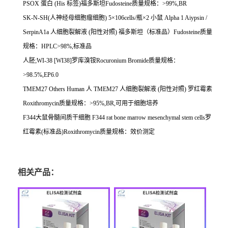
PSOX
蛋白
(His
标签
)
福多斯坦
Fudosteine
质量规格：
>99%,BR
SK-N-SH(
人神经母细胞瘤细胞
) 5
×
106cells/
瓶×
2
小鼠
Alpha 1 Aiypsin /
SerpinA1a
人细胞裂解液
(
阳性对照
)
福多斯坦（标准品）
Fudosteine
质量
规格：
HPLC>98%,
标准品
人胚
;WI-38 [WI38]
罗库溴铵
Rocuronium Bromide
质量规格：
>98.5%,EP6.0
TMEM27 Others Human
人
TMEM27
人细胞裂解液
(
阳性对照
)
罗红霉素
Roxithromycin
质量规格：
>95%,BR,
可用于细胞培养
F344
大鼠骨髓间质干细胞
F344 rat bone marrow mesenchymal stem cells
罗
红霉素
(
标准品
)Roxithromycin
质量规格：效价测定
相关产品：