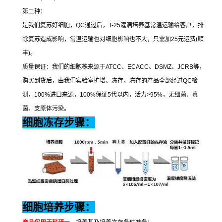
第二种：
是我们复苏好细胞，
QC
通过后，
T-25
灌满培养基常温运输给客户，排
除复苏造成影响，常温运输也对细胞影响也不大，只需加
25
元运费
(
顺
丰
)
。
质量保证：我们的细胞株来源于
ATCC
、
ECACC
、
DSMZ
、
JCRB
等，
购买到货后，由我们实验室扩增、冻存，冻存的产品全部经过
QC
检
测，
100%
进口来源，
100%
保证
5
代以内，活力
>95%
，无细菌、真
菌、支原体污染。
细胞冻存步骤：
细胞培养步骤：