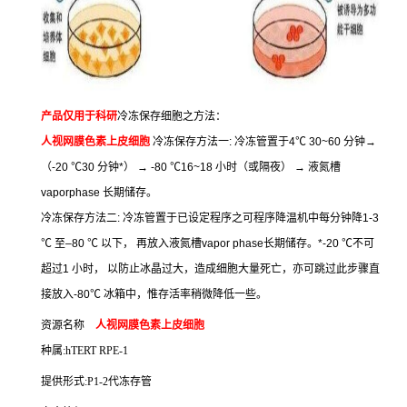
产品仅用于科研
冷冻保存细胞之方法：
人视网膜色素上皮细胞
冷冻保存方法一
:
冷冻管置于
4
℃
30~60
分钟
→
（
-20
℃
30
分钟
*
）
→ -80
℃
16~18
小时（或隔夜）
→
液氮槽
vaporphase
长期储存。
冷冻保存方法二
:
冷冻管置于已设定程序之可程序降温机中每分钟降
1-3
℃
至
–80
℃
以下，
再放入液氮槽
vapor phase
长期储存。
*-20
℃
不可
超过
1
小时，
以防止冰晶过大，造成细胞大量死亡，亦可跳过此步骤直
接放入
-80
℃
冰箱中，惟存活率稍微降低一些。
资源名称
人视网膜色素上皮细胞
种属
:hTERT RPE-1
提供形式
:P1-2
代冻存管