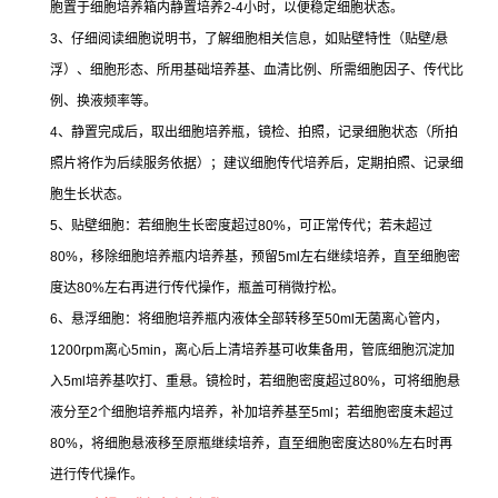
胞置于细胞培养箱内静置培养
2-4
小时，以便稳定细胞状态。
3
、仔细阅读细胞说明书，了解细胞相关信息，如贴壁特性（贴壁
/
悬
浮）、细胞形态、所用基础培养基、血清比例、所需细胞因子、传代比
例、换液频率等。
4
、静置完成后，取出细胞培养瓶，镜检、拍照，记录细胞状态（所拍
照片将作为后续服务依据）；建议细胞传代培养后，定期拍照、记录细
胞生长状态。
5
、贴壁细胞：若细胞生长密度超过
80%
，可正常传代；若未超过
80%
，移除细胞培养瓶内培养基，预留
5ml
左右继续培养，直至细胞密
度达
80%
左右再进行传代操作，瓶盖可稍微拧松。
6
、悬浮细胞：将细胞培养瓶内液体全部转移至
50ml
无菌离心管内，
1200rpm
离心
5min
，离心后上清培养基可收集备用，管底细胞沉淀加
入
5ml
培养基吹打、重悬。镜检时，若细胞密度超过
80%
，可将细胞悬
液分至
2
个细胞培养瓶内培养，补加培养基至
5ml
；若细胞密度未超过
80%
，将细胞悬液移至原瓶继续培养，直至细胞密度达
80%
左右时再
进行传代操作。