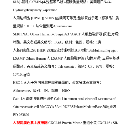
615
小鼠株
;Ca761N-(4-
羟基苯乙酰
)-
精胺质量规格：美国进口
N-(4-
Hydroxyphenylacetyl)-spermine
人周边细胞
(HPNC)( 5
×
105 )
盐酸阿可乐定
/
盐酸安普乐定（标准品）质
量规格：
HPLC
法含量测定
Apraclonidine
SERPINA3 Others Human
人
SerpinA3 / AACT
人细胞裂解液
(
阳性对照
)
叶酸，英文名或英文缩写：
PGA
，级别：色固，规格：
1
克
人胚肾细胞
;293 [HEK-293]
亚流醋铋琼脂
;B.S.
琼脂
BisMuth sulfitq cgcr;
LSAMP Others Human
人
LSAMP
人细胞裂解液
(
阳性对照
)
三羟甲基基
碳酸盐，英文名或英文缩写：
Tris caonate
，级别：
CP
，
99%
，规格：
10*10mg/
支
HEC-1-A
人子宫内膜腺癌细胞醛甾酮，英文名或英文缩写：
Aldosterone
，级别：
4N
，规格：
100
克
Caki-1
人肾透明细胞癌细胞
Caki-1 in human renal clear cell carcinoma of
skin metastasis cell McCOY's 5A+10%FBSPalcamMediumBase 500g
原装
BD 263620
人视网膜色素上皮细胞
CXCL16 Protein Mouse
重组小鼠
CXCL16 / SR-