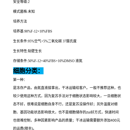
安全等级
:2
模式菌株
:
未知
培养方法
培养基
:90%F-12+10%FBS
生长条件
:95%
空气
+5%
二氧化碳
37
摄氏度
生长特性
:
贴壁生长
存储条件
:50%F-12+40%FBS+10%DMSO
液氮
细胞分类：
第一种：
是冻存产品，由氮直液接拿出，干冰运输给客户。一般不推荐这种，也
较少使用这种方式，因为复苏手法对于细胞状态影响较大，一旦细胞状
态不好，很难说是细胞自身不行，还是复苏没操作好；另外温度对细
胞、基因功能状态影响很大，也不是细胞储存的
zui
好方式，快递时间
也很难控制，多种因素影响产品的质量；干冰运输需要额外添加
400
元
的运费
(
顺丰
)
。