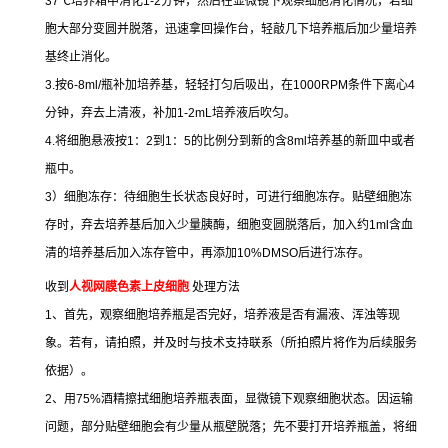
37
℃
培养箱中消化
1-2
分钟，然后在显微镜下观察细胞消化情况，若细
胞大部分变圆并脱落，迅速拿回操作台，轻敲几下培养瓶后加少量培养
基终止消化。
3.
按
6-8ml/
瓶补加培养基，轻轻打匀后吸出，在
1000RPM
条件下离心
4
分钟，弃去上清液，补加
1-2mL
培养液后吹匀。
4.
将细胞悬液按
1
：
2
到
1
：
5
的比例分到新的含
8ml
培养基的新皿中或者
瓶中。
3
）细胞冻存：待细胞生长状态良好时，可进行细胞冻存。贴壁细胞冻
存时，弃去培养基后加入少量胰酶，细胞变圆脱落后，加入约
1ml
含血
清的培养基后加入冻存管中，再添加
10%DMSO
后进行冻存。
收到
人视网膜色素上皮细胞
处理方法
1
、首先，观察细胞培养瓶是否完好，培养液是否有漏液、浑浊等现
象。若有，请拍照，并及时与技术支持联系（所拍照片将作为后续服务
依据）。
2
、用
75%
酒精擦拭细胞培养瓶表面，显微镜下观察细胞状态。因运输
问题，部分贴壁细胞会有少量从瓶壁脱落；先不要打开培养瓶盖，将细