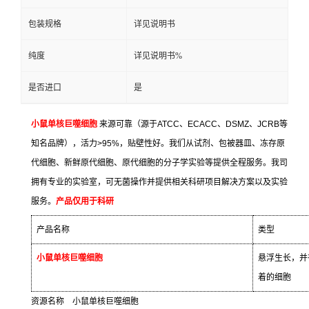
包装规格
详见说明书
纯度
详见说明书%
是否进口
是
小鼠单核巨噬细胞
来源可靠（源于
ATCC
、
ECACC
、
DSMZ
、
JCRB
等
知名品牌），活力
>95%
，贴壁性好。我们从试剂、包被器皿、冻存原
代细胞、新鲜原代细胞、原代细胞的分子学实验等提供全程服务。我司
拥有专业的实验室，可无菌操作并提供相关科研项目解决方案以及实验
服务。
产品仅用于科研
产品名称
类型
小鼠单核巨噬细胞
悬浮生长，并
着的细胞
资源名称
小鼠单核巨噬细胞