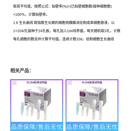
取其平均值，按照公式：贴壁率
(%)=(
已贴壁细胞数
/
接种细胞数
)
×100
％，计算贴壁率。
1.6
生长曲线
取指数生长期的细胞用胰酶消化制成单细胞悬液，以
1×104/
孔接种于
24
孔板，每孔加入
1ml
培养基。每天随机取
3
孔，计数
每孔细胞的数目并计算平均值。连续计数
10d
，绘制细胞生长曲线
相关产品：