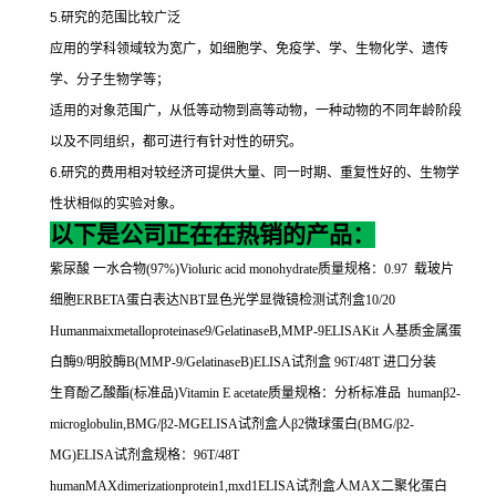
5.
研究的范围比较广泛
应用的学科领域较为宽广，如细胞学、免疫学、学、生物化学、遗传
学、分子生物学等；
适用的对象范围广，从低等动物到高等动物，一种动物的不同年龄阶段
以及不同组织，都可进行有针对性的研究。
6.
研究的费用相对较经济可提供大量、同一时期、重复性好的、生物学
性状相似的实验对象。
以下是公司正在在热销的产品：
紫尿酸
一水合物
(97%)Violuric acid monohydrate
质量规格：
0.97
载玻片
细胞
ERBETA
蛋白表达
NBT
显色光学显微镜检测试剂盒
10/20
Humanmaixmetalloproteinase9/GelatinaseB,MMP-9ELISAKit
人基质金属蛋
白酶
9/
明胶酶
B(MMP-9/GelatinaseB)ELISA
试剂盒
96T/48T
进口分装
生育酚乙酸酯
(
标准品
)Vitamin E acetate
质量规格：分析标准品
human
β
2-
microglobulin,BMG/
β
2-MGELISA
试剂盒人β
2
微球蛋白
(BMG/
β
2-
MG)ELISA
试剂盒规格：
96T/48T
humanMAXdimerizationprotein1,mxd1ELISA
试剂盒人
MAX
二聚化蛋白