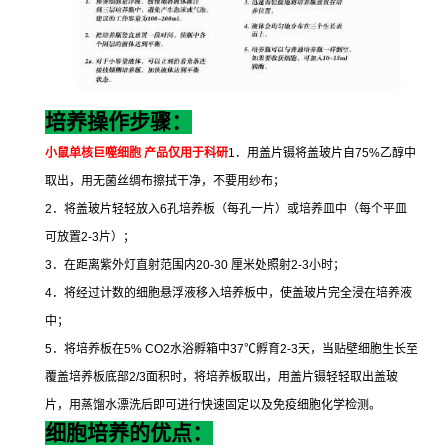
培养操作步骤：
小鼠单核巨噬细胞
产品仅用于科研
1
．用盖片镊将盖玻片自
75%
乙醇中
取出，用无菌丝绸布擦拭干净，不要用纱布；
2
．将盖玻片轻轻放入
6
孔培养板（每孔一片）或培养皿中（每个平皿
可放置
2-3
片）；
3
．在距离紫外灯直射范围内
20-30
厘米处照射
2-3
小时；
4
．将经过计数的细胞悬浮液移入培养板中，使盖玻片完全浸在培养液
中；
5
．将培养板在
5% CO2
水浴孵箱中
37
℃
孵育
2-3
天，当贴壁细胞生长至
覆盖培养板底部
2/3
面积时，将培养板取出，用盖片镊轻轻取出盖玻
片，用蒸馏水漂洗后即可进行快速固定以及免疫细胞化学检测。
细胞培养的优点：