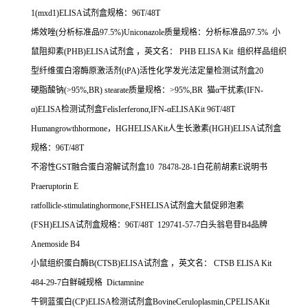
1(mxd1)ELISA
试剂盒规格：
96T/48T
烯效唑
(
分析标准品
97.5%)Uniconazole
质量规格：分析标准品
97.5%
小
鼠阻抑素
(PHB)ELISA
试剂盒
，英文名：
PHB ELISA Kit
组织样品组织
型纤维蛋白溶酶原激活剂
(tPA)
活性化学发光法定量检测试剂盒
20
硬脂酸钠
(>95%,BR) stearate
质量规格：
>95%,BR
猫α干扰素
(IFN-
α
)ELISA
检测试剂盒
FelisIerferon
α
,IFN-
α
ELISAKit 96T/48T
Humangrowthhormone
，
HGHELISAKit
人生长激素
(HGH)ELISA
试剂盒
规格：
96T/48T
不溶性
GST
融合蛋白溶解试剂盒
10 78478-28-1
白花前胡素
E
说明书
Praeruptorin E
ratfollicle-stimulatinghormone,FSHELISA
试剂盒大鼠促卵泡素
(FSH)ELISA
试剂盒规格：
96T/48T 129741-57-7
白头翁皂苷
B4
品牌
Anemoside B4
小鼠组织蛋白酶
B(CTSB)ELISA
试剂盒
，英文名：
CTSB ELISA Kit
484-29-7
白鲜碱规格
Dictamnine
牛铜蓝蛋白
(CP)ELISA
检测试剂盒
BovineCeruloplasmin,CPELISAKit