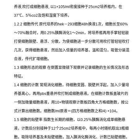
养液
,
吹打成细胞悬液
,
以
1×105/ml
密度接种于
25cm2
培养瓶内，在
37
℃
、
5
％
co2
及饱和湿度下培养。
1.2.2
细胞传代
原代培养的
hek
－
293
细胞
48h
换液
1
次，细胞长至
60%
～
70%
融合时，用
0.25%
胰酶消化
1
～
2min
，将培养瓶再用手掌轻轻敲
打使细胞脱壁、悬浮、分散，为使细胞进一步分散可用吹打管轻轻吹打
几次，获得细胞悬液，然后加入倍量的培养基，温和混匀，吸管分装混
合液，传代扩增细胞。
1.3
细胞形态的观察
在倒置显微镜下观察并记录细胞的生长情况及形态
特征。
1.4
细胞的计数
常规消化细胞，待细胞变圆、脱壁并浮起，加入少量培
养基离心，再用
pbs
重悬并吹打制成细胞悬液。在细胞计数板盖玻片的
一侧加微量细胞悬液，用
10×
物镜观察计数板四角大方格细胞数，按公
式计算出细胞数。细胞数
/ml
原液＝
(
四方格细胞数之和
/4) ×104
。
1.5
细胞的贴壁率
指数生长期的细胞，以
0.25
％胰酶消化成单细胞悬
液，计数后分别接种于
12
个
25cm2
培养瓶中，每两小时随机取出
3
瓶细
胞，吸除培养基及未贴壁细胞，加入胰消化酶消化、计数已贴壁细胞，