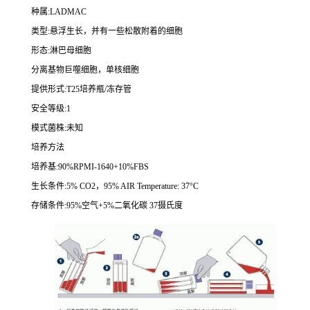
种属
:LADMAC
类型
:
悬浮生长，并有一些松散附着的细胞
形态
:
淋巴母细胞
分离基物巨噬细胞，单核细胞
提供形式
:T25
培养瓶
/
冻存管
安全等级
:1
模式菌株
:
未知
培养方法
培养基
:90%RPMI-1640+10%FBS
生长条件
:5% CO2
，
95% AIR Temperature: 37
°
C
存储条件
:95%
空气
+5%
二氧化碳
37
摄氏度