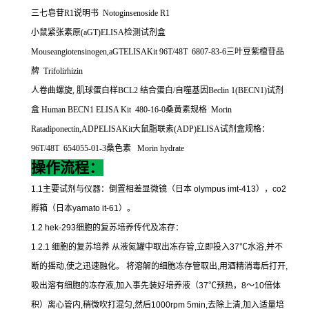
三七皂苷
R1
说明书
Notoginsenoside R1
小鼠紧张素原
(aGT)ELISA
检测试剂盒
Mouseangiotensinogen,aGTELISAKit 96T/48T 6807-83-6
三叶豆紫檀苷品
牌
Trifolirhizin
人卷曲螺旋
,
肌球蛋白样
BCL2
结合蛋白
/
自噬基因
Beclin 1(BECN1)
试剂
盒
Human BECN1 ELISA Kit 480-16-0
桑黄素规格
Morin
Ratadiponectin,ADPELISAKit
大鼠脂联素
(ADP)ELISA
试剂盒规格：
96T/48T 654055-01-3
桑色素
Morin hydrate
操作流程：
1.1
主要试剂与仪器：倒置相差显微镜（日本
olympus imt-413
），
co2
孵箱（日本
yamato it-61
）。
1.2 hek-293
细胞的复苏培养传代及冻存：
1.2.1
细胞的复苏培养
从液氮罐中取出冻存管
,
立即投入
37
℃
水浴
,
并不
断的摇动
,
使之迅速融化。
将溶解的细胞冻存管取出
,
用酒精消毒后打开
,
吸出溶有细胞的冻存液
,
加入事先装好培养液（
37
℃
预热，
8
～
10
倍体
积）离心管内
,
稍微吹打混匀
,
然后
1000rpm 5min,
去除上清
,
加入适量培