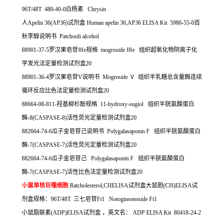
96T/48T 480-40-0
白杨素
Chrysin
人
Apelin 36(AP36)
试剂盒
Human apelin 36,AP36 ELISA Kit 5986-55-0
百
秋李醇说明书
Patchouli alcohol
88901-37-5
罗汉果皂苷Ⅲ
e
规格
mogroside
Ⅲ
e
组织超氧化物阴离子化
学发光法定量检测试剂盒
20
88901-36-4
罗汉果皂苷
V
说明书
Mogroside
Ⅴ
组织半乳糖总含量酶连续
循环反应比色法定量检测试剂盒
20
88664-08-811-
羟基柳杉酚规格
11-hydroxy-sugiol
组织半胱氨酸蛋白
酶
-8(CASPASE-8)
活性荧光定量检测试剂盒
20
882664-74-6
瓜子金皂苷己说明书
Polygalasaponin F
组织半胱氨酸蛋白
酶
-7(CASPASE-7)
活性荧光定量检测试剂盒
20
882664-74-6
瓜子金皂苷己
Polygalasaponin F
组织半胱氨酸蛋白
酶
-7(CASPASE-7)
活性比色法定量检测试剂盒
20
小鼠单核巨噬细胞
Ratcholesterol,CHELISA
试剂盒大鼠胆
(CH)ELISA
试
剂盒规格：
96T/48T
三七皂苷
Ft1
Notoginsenoside Ft1
小鼠脂联素
(ADP)ELISA
试剂盒
，英文名：
ADP ELISA Kit 80418-24-2