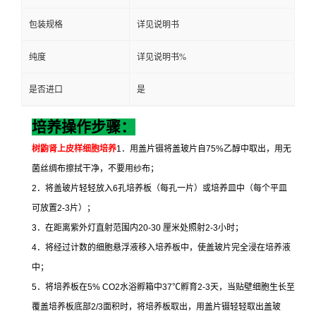
包装规格
详见说明书
纯度
详见说明书%
是否进口
是
培养操作步骤：
树鼩肾上皮样细胞培养
1
．用盖片镊将盖玻片自
75%
乙醇中取出，用无
菌丝绸布擦拭干净，不要用纱布；
2
．将盖玻片轻轻放入
6
孔培养板（每孔一片）或培养皿中（每个平皿
可放置
2-3
片）；
3
．在距离紫外灯直射范围内
20-30
厘米处照射
2-3
小时；
4
．将经过计数的细胞悬浮液移入培养板中，使盖玻片完全浸在培养液
中；
5
．将培养板在
5% CO2
水浴孵箱中
37
℃
孵育
2-3
天，当贴壁细胞生长至
覆盖培养板底部
2/3
面积时，将培养板取出，用盖片镊轻轻取出盖玻