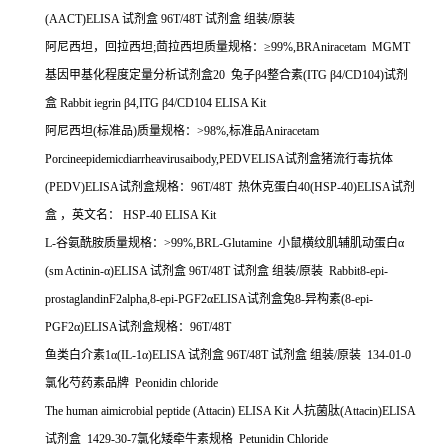
(AACT)ELISA
试剂盒
96T/48T
试剂盒
组装
/
原装
阿尼西坦，回拉西坦
;
茴拉西坦质量规格：≥
99%,BRAniracetam MGMT
基因甲基化程度定量分析试剂盒
20
兔子β
4
整合素
(ITG
β
4/CD104)
试剂
盒
Rabbit iegrin
β
4,ITG
β
4/CD104 ELISA Kit
阿尼西坦
(
标准品
)
质量规格：
>98%,
标准品
Aniracetam
Porcineepidemicdiarrheavirusaibody,PEDVELISA
试剂盒猪流行毒抗体
(PEDV)ELISA
试剂盒规格：
96T/48T
热休克蛋白
40(HSP-40)ELISA
试剂
盒
，英文名：
HSP-40 ELISA Kit
L-
谷氨酰胺质量规格：
>99%,BRL-Glutamine
小鼠横纹肌辅肌动蛋白α
(sm Actinin-
α
)ELISA
试剂盒
96T/48T
试剂盒
组装
/
原装
Rabbit8-epi-
prostaglandinF2alpha,8-epi-PGF2
α
ELISA
试剂盒兔
8-
异构素
(8-epi-
PGF2
α
)ELISA
试剂盒规格：
96T/48T
鱼类白介素
1
α
(IL-1
α
)ELISA
试剂盒
96T/48T
试剂盒
组装
/
原装
134-01-0
氯化芍药素品牌
Peonidin chloride
The human aimicrobial peptide (Attacin) ELISA Kit
人抗菌肽
(Attacin)ELISA
试剂盒
1429-30-7
氯化矮牵牛素规格
Petunidin Chloride