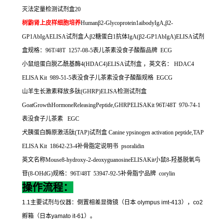
灭法定量检测试剂盒
20
树鼩肾上皮样细胞培养
Human
β
2-Glycoprotein1aibodyIgA,
β
2-
GP1AbIgAELISA
试剂盒人β
2
糖蛋白
1
抗体
IgA(
β
2-GP1AbIgA)ELISA
试剂
盒规格：
96T/48T 1257-08-5
表儿茶素没食子酸酯品牌
ECG
小鼠组蛋白脱乙酰基酶
4(HDAC4)ELISA
试剂盒
，英文名：
HDAC4
ELISA Kit 989-51-5
表没食子儿茶素没食子酸酯规格
EGCG
山羊生长激素释放多肽
(GHRP)ELISA
检测试剂盒
GoatGrowthHormoneReleasingPeptide,GHRPELISAKit 96T/48T 970-74-1
表没食子儿茶素
EGC
犬胰蛋白酶原激活肽
(TAP)
试剂盒
Canine ypsinogen activation peptide,TAP
ELISA Kit 18642-23-4
补骨脂定说明书
psoralidin
英文名称
Mouse8-hydroxy-2-deoxyguanosineELISAKit
小鼠
8-
羟基脱氧鸟
苷
(8-OHdG)
规格：
96T/48T 53947-92-5
补骨脂宁品牌
corylin
操作流程：
1.1
主要试剂与仪器：倒置相差显微镜（日本
olympus imt-413
），
co2
孵箱（日本
yamato it-61
）。