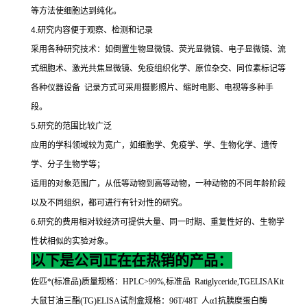
等方法使细胞达到纯化。
4.
研究内容便于观察、检测和记录
采用各种研究技术：如倒置生物显微镜、荧光显微镜、电子显微镜、流
式细胞术、激光共焦显微镜、免疫组织化学、原位杂交、同位素标记等
各种仪器设备
记录方式可采用摄影照片、缩时电影、电视等多种手
段。
5.
研究的范围比较广泛
应用的学科领域较为宽广，如细胞学、免疫学、学、生物化学、遗传
学、分子生物学等；
适用的对象范围广，从低等动物到高等动物，一种动物的不同年龄阶段
以及不同组织，都可进行有针对性的研究。
6.
研究的费用相对较经济可提供大量、同一时期、重复性好的、生物学
性状相似的实验对象。
以下是公司正在在热销的产品：
佐匹*
(
标准品
)
质量规格：
HPLC>99%,
标准品
Ratiglyceride,TGELISAKit
大鼠甘油三酯
(TG)ELISA
试剂盒规格：
96T/48T
人α
1
抗胰糜蛋白酶