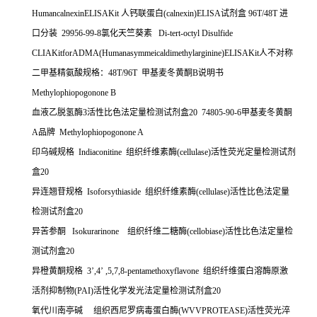
HumancalnexinELISAKit
人钙联蛋白
(calnexin)ELISA
试剂盒
96T/48T
进
口分装
29956-99-8
氯化天竺葵素
Di-tert-octyl Disulfide
CLIAKitforADMA(Humanasymmeicaldimethylarginine)ELISAKit
人不对称
二甲基精氨酸规格：
48T/96T
甲基麦冬黄酮
B
说明书
Methylophiopogonone B
血液乙脱氢酶
3
活性比色法定量检测试剂盒
20 74805-90-6
甲基麦冬黄酮
A
品牌
Methylophiopogonone A
印乌碱规格
Indiaconitine
组织纤维素酶
(cellulase)
活性荧光定量检测试剂
盒
20
异连翘苷规格
Isoforsythiaside
组织纤维素酶
(cellulase)
活性比色法定量
检测试剂盒
20
异苦参酮
Isokurarinone
组织纤维二糖酶
(cellobiase)
活性比色法定量检
测试剂盒
20
异橙黄酮规格
3
’
,4
’
,5,7,8-pentamethoxyflavone
组织纤维蛋白溶酶原激
活剂抑制物
(PAI)
活性化学发光法定量检测试剂盒
20
氧代川南亭碱
组织西尼罗病毒蛋白酶
(WVVPROTEASE)
活性荧光淬