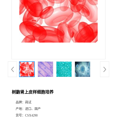
树鼩肾上皮样细胞培养
品牌：
莼试
产地：
进口、国产
货号：
CSX4290