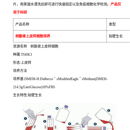
片，用蒸馏水漂洗后即可进行快速固定以及免疫细胞化学检测。
产品仅
用于科研
产品名称
类型
树鼩肾上皮样细胞培养
贴壁生长
资源名称
树鼩肾上皮样细胞
种属
:TSHK3
形态
:
上皮样
培养方法
培养基
:DMEM-H:Dulbecco
＇
sModifiedEagle
＇
sMedium(DMEH-
214.5g/LiterGlucose)10%FBS
生长特性
:
贴壁生长