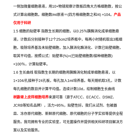
一侧加微量细胞悬液，用
10×
物镜观察计数板四角大方格细胞数，按公
式计算出细胞数。细胞数
/ml
原液＝
(
四方格细胞数之和
/4) ×104
。
产品
仅用于科研
1.5
细胞的贴壁率
指数生长期的细胞，以
0.25
％胰酶消化成单细胞悬
液，计数后分别接种于
12
个
25cm2
培养瓶中，每两小时随机取出
3
瓶细
胞，吸除培养基及未贴壁细胞，加入胰消化酶消化、计数已贴壁细胞，
取其平均值，按照公式：贴壁率
(%)=(
已贴壁细胞数
/
接种细胞数
)
×100
％，计算贴壁率。
1.6
生长曲线
取指数生长期的细胞用胰酶消化制成单细胞悬液，以
1×104/
孔接种于
24
孔板，每孔加入
1ml
培养基。每天随机取
3
孔，计数
每孔细胞的数目并计算平均值。连续计数
10d
，绘制细胞生长曲线
树鼩肾上皮样细胞培养
来源可靠（源于
ATCC
、
ECACC
、
DSMZ
、
JCRB
等知名品牌），活力
>95%
，贴壁性好。我们从试剂、包被器
皿、冻存原代细胞、新鲜原代细胞、原代细胞的分子学实验等提供全程
服务。我司拥有专业的实验室，可无菌操作并提供相关科研项目解决方
案以及实验服务。