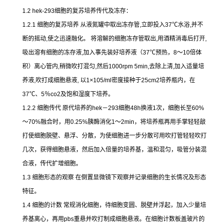
1.2 hek-293
细胞的复苏培养传代及冻存：
1.2.1
细胞的复苏培养
从液氮罐中取出冻存管
,
立即投入
37
℃
水浴
,
并不
断的摇动
,
使之迅速融化。
将溶解的细胞冻存管取出
,
用酒精消毒后打开
,
吸出溶有细胞的冻存液
,
加入事先装好培养液（
37
℃
预热，
8
～
10
倍体
积）离心管内
,
稍微吹打混匀
,
然后
1000rpm 5min,
去除上清
,
加入适量培
养液
,
吹打成细胞悬液
,
以
1×105/ml
密度接种于
25cm2
培养瓶内，在
37
℃
、
5
％
co2
及饱和湿度下培养。
1.2.2
细胞传代
原代培养的
hek
－
293
细胞
48h
换液
1
次，细胞长至
60%
～
70%
融合时，用
0.25%
胰酶消化
1
～
2min
，将培养瓶再用手掌轻轻敲
打使细胞脱壁、悬浮、分散，为使细胞进一步分散可用吹打管轻轻吹打
几次，获得细胞悬液，然后加入倍量的培养基，温和混匀，吸管分装混
合液，传代扩增细胞。
1.3
细胞形态的观察
在倒置显微镜下观察并记录细胞的生长情况及形态
特征。
1.4
细胞的计数
常规消化细胞，待细胞变圆、脱壁并浮起，加入少量培
养基离心，再用
pbs
重悬并吹打制成细胞悬液。在细胞计数板盖玻片的