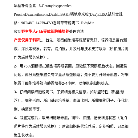
氧基补骨脂素
8-Geranyloxypsoralen
PorcineDexamethasone,DexELISAKit
猪地塞米松
(Dex)ELISA
试剂盒规
格：
96T/48T 14259-47-3
香蜂草苷说明书
DidyMin
收到
野生型人
c-kit
受体细胞株培养
处理方法
产品仅用于科研
1
、首先，观察细胞培养瓶是否完好，培养液是否有漏
液、浑浊等现象。若有，请拍照，并及时与技术支持联系（所拍照片将
作为后续服务依据）。
2
、用
75%
酒精擦拭细胞培养瓶表面，显微镜下观察细胞状态。因运输
问题，部分贴壁细胞会有少量从瓶壁脱落；先不要打开培养瓶盖，将细
胞置于细胞培养箱内静置培养
2-4
小时，以便稳定细胞状态。
3
、仔细阅读细胞说明书，了解细胞相关信息，如贴壁特性（贴壁
/
悬
浮）、细胞形态、所用基础培养基、血清比例、所需细胞因子、传代比
例、换液频率等。
4
、静置完成后，取出细胞培养瓶，镜检、拍照，记录细胞状态（所拍
照片将作为后续服务依据）；建议细胞传代培养后，定期拍照、记录细
胞生长状态。