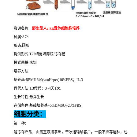
资源名称
野生型人
c-kit
受体细胞株培养
种属
:A7d
形态
:
圆形
提供形式
:T25
细胞培养瓶
/
冻存管
模式菌株
:
未知
培养方法
培养基
:RPMI1640(w/oHepes)10%FBS
；
IL-3
传代方法
:1:3
传代；
3~4
天
1
次。
生长特性
:
悬浮生长
存储条件
:
基础培养基
+5%DMSO+20%FBS
细胞分类：
第一种：
是冻存产品，由氮直液接拿出，干冰运输给客户。一般不推荐这种，也