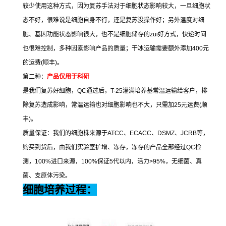
较少使用这种方式，因为复苏手法对于细胞状态影响较大，一旦细胞状
态不好，很难说是细胞自身不行，还是复苏没操作好；另外温度对细
胞、基因功能状态影响很大，也不是细胞储存的
zui
好方式，快递时间
也很难控制，多种因素影响产品的质量；干冰运输需要额外添加
400
元
的运费
(
顺丰
)
。
第二种：
产品仅用于科研
是我们复苏好细胞，
QC
通过后，
T-25
灌满培养基常温运输给客户，排
除复苏造成影响，常温运输也对细胞影响也不大，只需加
25
元运费
(
顺
丰
)
。
质量保证：我们的细胞株来源于
ATCC
、
ECACC
、
DSMZ
、
JCRB
等，
购买到货后，由我们实验室扩增、冻存，冻存的产品全部经过
QC
检
测，
100%
进口来源，
100%
保证
5
代以内，活力
>95%
，无细菌、真
菌、支原体污染。
细胞培养过程：