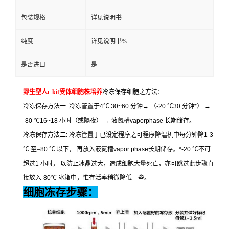
包装规格
详见说明书
纯度
详见说明书%
是否进口
是
野生型人
c-kit
受体细胞株培养
冷冻保存细胞之方法：
冷冻保存方法一
:
冷冻管置于
4
℃
30~60
分钟
→
（
-20
℃
30
分钟
*
）
→
-80
℃
16~18
小时（或隔夜）
→
液氮槽
vaporphase
长期储存。
冷冻保存方法二
:
冷冻管置于已设定程序之可程序降温机中每分钟降
1-3
℃
至
–80
℃
以下，
再放入液氮槽
vapor phase
长期储存。
*-20
℃
不可
超过
1
小时，
以防止冰晶过大，造成细胞大量死亡，亦可跳过此步骤直
接放入
-80
℃
冰箱中，惟存活率稍微降低一些。
细胞冻存步骤：