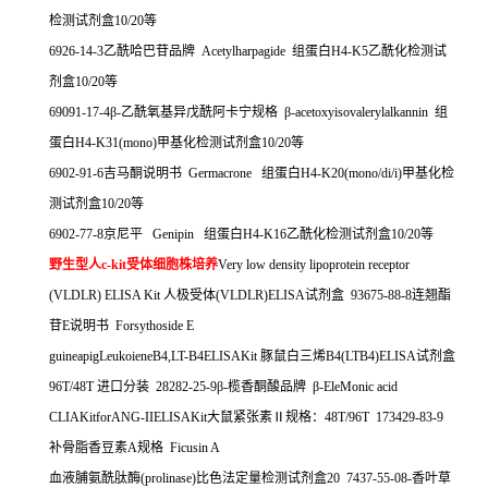
检测试剂盒
10/20
等
6926-14-3
乙酰哈巴苷品牌
Acetylharpagide
组蛋白
H4-K5
乙酰化检测试
剂盒
10/20
等
69091-17-4
β
-
乙酰氧基异戊酰阿卡宁规格
β
-acetoxyisovalerylalkannin
组
蛋白
H4-K31(mono)
甲基化检测试剂盒
10/20
等
6902-91-6
吉马酮说明书
Germacrone
组蛋白
H4-K20(mono/di/i)
甲基化检
测试剂盒
10/20
等
6902-77-8
京尼平
Genipin
组蛋白
H4-K16
乙酰化检测试剂盒
10/20
等
野生型人
c-kit
受体细胞株培养
Very low density lipoprotein receptor
(VLDLR) ELISA Kit
人极受体
(VLDLR)ELISA
试剂盒
93675-88-8
连翘酯
苷
E
说明书
Forsythoside E
guineapigLeukoieneB4,LT-B4ELISAKit
豚鼠白三烯
B4(LTB4)ELISA
试剂盒
96T/48T
进口分装
28282-25-9
β
-
榄香酮酸品牌
β
-EleMonic acid
CLIAKitforANG-IIELISAKit
大鼠紧张素Ⅱ规格：
48T/96T 173429-83-9
补骨脂香豆素
A
规格
Ficusin A
血液脯氨酰肽酶
(prolinase)
比色法定量检测试剂盒
20 7437-55-08-
香叶草