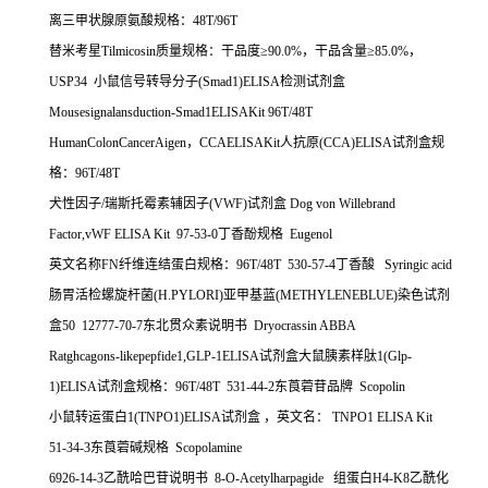
离三甲状腺原氨酸规格：
48T/96T
替米考星
Tilmicosin
质量规格：干品度≥
90.0%
，干品含量≥
85.0%
，
USP34
小鼠信号转导分子
(Smad1)ELISA
检测试剂盒
Mousesignalansduction-Smad1ELISAKit 96T/48T
HumanColonCancerAigen
，
CCAELISAKit
人抗原
(CCA)ELISA
试剂盒规
格：
96T/48T
犬性因子
/
瑞斯托霉素辅因子
(VWF)
试剂盒
Dog von Willebrand
Factor,vWF ELISA Kit 97-53-0
丁香酚规格
Eugenol
英文名称
FN
纤维连结蛋白规格：
96T/48T 530-57-4
丁香酸
Syringic acid
肠胃活检螺旋杆菌
(H.PYLORI)
亚甲基蓝
(METHYLENEBLUE)
染色试剂
盒
50 12777-70-7
东北贯众素说明书
Dryocrassin ABBA
Ratghcagons-likepepfide1,GLP-1ELISA
试剂盒大鼠胰素样肽
1(Glp-
1)ELISA
试剂盒规格：
96T/48T 531-44-2
东莨菪苷品牌
Scopolin
小鼠转运蛋白
1(TNPO1)ELISA
试剂盒
，英文名：
TNPO1 ELISA Kit
51-34-3
东莨菪碱规格
Scopolamine
6926-14-3
乙酰哈巴苷说明书
8-O-Acetylharpagide
组蛋白
H4-K8
乙酰化