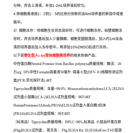
分钟，弃去上清液，补加
1-2mL
培养液后吹匀。
4.
将细胞悬液按
1
：
2
到
1
：
5
的比例分到新的含
8ml
培养基的新皿中或者
瓶中。
3
）细胞冻存：待细胞生长状态良好时，可进行细胞冻存。贴壁细胞冻
存时，弃去培养基后加入少量胰酶，细胞变圆脱落后，加入约
1ml
含血
清的培养基后加入冻存管中，再添加
10%DMSO
后进行冻存。
以下是
野生型人
c-kit
受体细胞株培养
的相关热销产品：
中性蛋白酶
Neutral Protease from Bacillus polymyxa
质量规格：酶活：
20
万
u/g 10%
中性
Formalin
固着液
50
毫升
病毒Ⅱ型
(DFV-
Ⅱ
)
核酸检测试剂
盒
(PCR-
荧光探针法
) 48T
Tigecycline
质量规格：含量
>99.0% Mousecarbonicanhydrase2,CA-2ELISA
试剂盒小鼠酶
2(CA-2)ELISA
试剂盒规格：
96T/48T
HumanProteinase3Aibody,PR3AbELISA
试剂盒人蛋白酶
3
抗体
(PR3Ab)ELISA
试剂盒规格：
96T/48T
（标准品）
Tigecycline
质量规格：
HPLC>98%,
标准品
小鼠血纤蛋白原
(Fbg)ELISA
试剂盒
，英文名：
Fbg ELISA Kit ELISAKitFree-T3
小鼠游