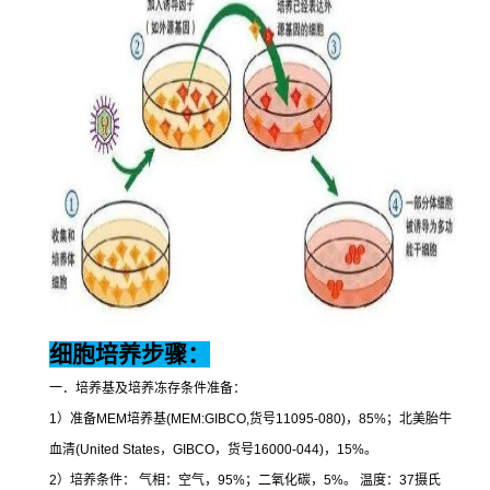
细胞培养步骤：
一．培养基及培养冻存条件准备：
1
）准备
MEM
培养基
(MEM:GIBCO,
货号
11095-080)
，
85%
；北美胎牛
血清
(United States
，
GIBCO
，货号
16000-044)
，
15%
。
2
）培养条件：
气相：空气，
95%
；二氧化碳，
5%
。
温度：
37
摄氏