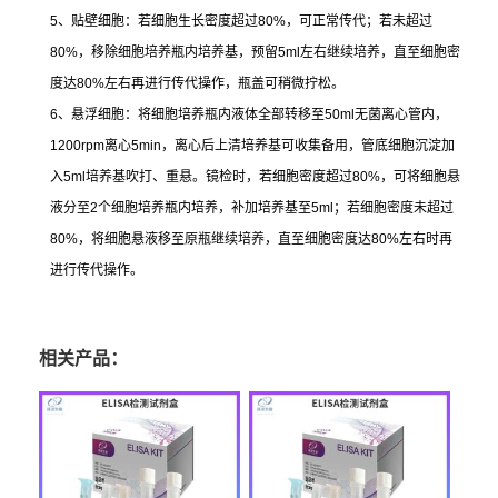
5
、贴壁细胞：若细胞生长密度超过
80%
，可正常传代；若未超过
80%
，移除细胞培养瓶内培养基，预留
5ml
左右继续培养，直至细胞密
度达
80%
左右再进行传代操作，瓶盖可稍微拧松。
6
、悬浮细胞：将细胞培养瓶内液体全部转移至
50ml
无菌离心管内，
1200rpm
离心
5min
，离心后上清培养基可收集备用，管底细胞沉淀加
入
5ml
培养基吹打、重悬。镜检时，若细胞密度超过
80%
，可将细胞悬
液分至
2
个细胞培养瓶内培养，补加培养基至
5ml
；若细胞密度未超过
80%
，将细胞悬液移至原瓶继续培养，直至细胞密度达
80%
左右时再
进行传代操作。
相关产品：