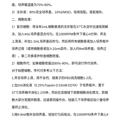
度，培养箱湿度为
70%-80%
。
3
）冻存液：
90%
完全培养基，
10%DMSO
，现用现配。液氮储存。
二．细胞处理：
1
）复苏细胞：将含有
1mL
细胞悬液的冻存管在
37
℃
水浴中迅速摇晃解
冻，加入
4mL
培养基混合均匀。在
1000RPM
条件下离心
4
分钟，弃去
上清液，补加
1-2mL
培养基后吹匀。然后将所有细胞悬液加入培养瓶中
培养过夜（或将细胞悬液加入
10cm
皿中，加入约
8ml
培养基，培养过
夜）。第二天换液并检查细胞密度。
2
）细胞传代：如果细胞密度达
80%-90%
，即可进行传代培养。
对于贴壁细胞，传代可参考以下方法：
1.
弃去培养上清，用不含钙、镁离子的
PBS
润洗细胞
1-2
次。
2.
加
2ml
消化液（
0.25%Trypsin-0.53mM EDTA
）于培养瓶中，置于
37
℃
培养箱中消化
1-2
分钟，然后在显微镜下观察细胞消化情况，若细
胞大部分变圆并脱落，迅速拿回操作台，轻敲几下培养瓶后加少量培养
基终止消化。
3.
按
6-8ml/
瓶补加培养基，轻轻打匀后吸出，在
1000RPM
条件下离心
4