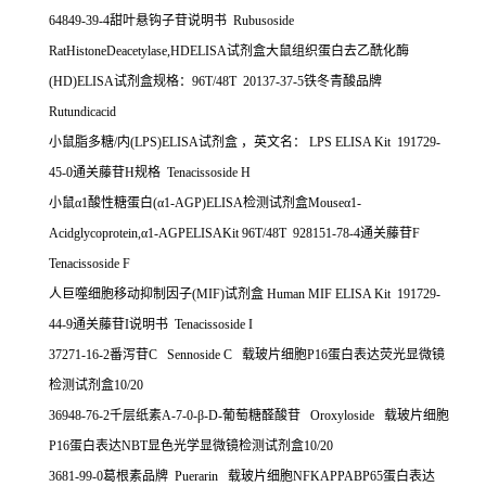
64849-39-4
甜叶悬钩子苷说明书
Rubusoside
RatHistoneDeacetylase,HDELISA
试剂盒大鼠组织蛋白去乙酰化酶
(HD)ELISA
试剂盒规格：
96T/48T 20137-37-5
铁冬青酸品牌
Rutundicacid
小鼠脂多糖
/
内
(LPS)ELISA
试剂盒
，英文名：
LPS ELISA Kit 191729-
45-0
通关藤苷
H
规格
Tenacissoside H
小鼠α
1
酸性糖蛋白
(
α
1-AGP)ELISA
检测试剂盒
Mouse
α
1-
Acidglycoprotein,
α
1-AGPELISAKit 96T/48T 928151-78-4
通关藤苷
F
Tenacissoside F
人巨噬细胞移动抑制因子
(MIF)
试剂盒
Human MIF ELISA Kit 191729-
44-9
通关藤苷
I
说明书
Tenacissoside I
37271-16-2
番泻苷
C
Sennoside C
载玻片细胞
P16
蛋白表达荧光显微镜
检测试剂盒
10/20
36948-76-2
千层纸素
A-7-0-
β
-D-
葡萄糖醛酸苷
Oroxyloside
载玻片细胞
P16
蛋白表达
NBT
显色光学显微镜检测试剂盒
10/20
3681-99-0
葛根素品牌
Puerarin
载玻片细胞
NFKAPPABP65
蛋白表达