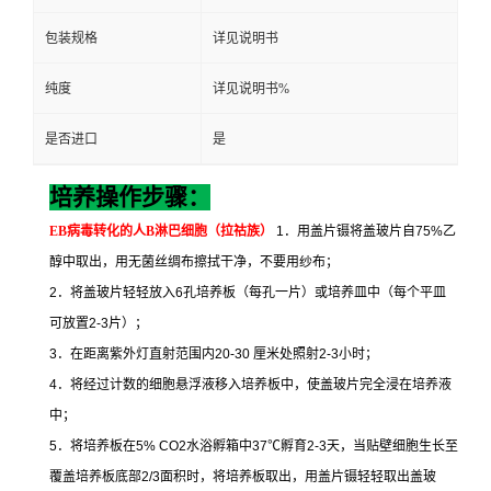
包装规格
详见说明书
纯度
详见说明书%
是否进口
是
培养操作步骤：
EB
病毒转化的人
B
淋巴细胞（拉祜族）
1
．用盖片镊将盖玻片自
75%
乙
醇中取出，用无菌丝绸布擦拭干净，不要用纱布；
2
．将盖玻片轻轻放入
6
孔培养板（每孔一片）或培养皿中（每个平皿
可放置
2-3
片）；
3
．在距离紫外灯直射范围内
20-30
厘米处照射
2-3
小时；
4
．将经过计数的细胞悬浮液移入培养板中，使盖玻片完全浸在培养液
中；
5
．将培养板在
5% CO2
水浴孵箱中
37
℃
孵育
2-3
天，当贴壁细胞生长至
覆盖培养板底部
2/3
面积时，将培养板取出，用盖片镊轻轻取出盖玻