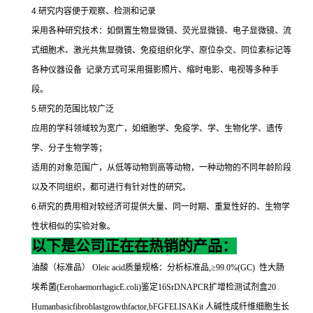
4.
研究内容便于观察、检测和记录
采用各种研究技术：如倒置生物显微镜、荧光显微镜、电子显微镜、流
式细胞术、激光共焦显微镜、免疫组织化学、原位杂交、同位素标记等
各种仪器设备
记录方式可采用摄影照片、缩时电影、电视等多种手
段。
5.
研究的范围比较广泛
应用的学科领域较为宽广，如细胞学、免疫学、学、生物化学、遗传
学、分子生物学等；
适用的对象范围广，从低等动物到高等动物，一种动物的不同年龄阶段
以及不同组织，都可进行有针对性的研究。
6.
研究的费用相对较经济可提供大量、同一时期、重复性好的、生物学
性状相似的实验对象。
以下是公司正在在热销的产品：
油酸（标准品）
Oleic acid
质量规格：分析标准品
,
≥
99.0%(GC)
性大肠
埃希菌
(EerohaemorrhagicE.coli)
鉴定
16SrDNAPCR
扩增检测试剂盒
20
Humanbasicfibroblastgrowthfactor,bFGFELISAKit
人碱性成纤维细胞生长