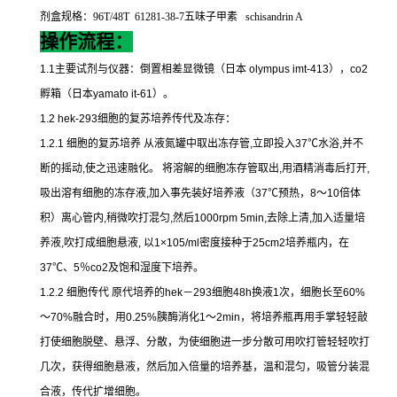
剂盒规格：
96T/48T 61281-38-7
五味子甲素
schisandrin A
操作流程：
1.1
主要试剂与仪器：倒置相差显微镜（日本
olympus imt-413
），
co2
孵箱（日本
yamato it-61
）。
1.2 hek-293
细胞的复苏培养传代及冻存：
1.2.1
细胞的复苏培养
从液氮罐中取出冻存管
,
立即投入
37
℃
水浴
,
并不
断的摇动
,
使之迅速融化。
将溶解的细胞冻存管取出
,
用酒精消毒后打开
,
吸出溶有细胞的冻存液
,
加入事先装好培养液（
37
℃
预热，
8
～
10
倍体
积）离心管内
,
稍微吹打混匀
,
然后
1000rpm 5min,
去除上清
,
加入适量培
养液
,
吹打成细胞悬液
,
以
1×105/ml
密度接种于
25cm2
培养瓶内，在
37
℃
、
5
％
co2
及饱和湿度下培养。
1.2.2
细胞传代
原代培养的
hek
－
293
细胞
48h
换液
1
次，细胞长至
60%
～
70%
融合时，用
0.25%
胰酶消化
1
～
2min
，将培养瓶再用手掌轻轻敲
打使细胞脱壁、悬浮、分散，为使细胞进一步分散可用吹打管轻轻吹打
几次，获得细胞悬液，然后加入倍量的培养基，温和混匀，吸管分装混
合液，传代扩增细胞。