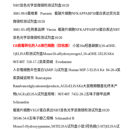
NBT
显色光学显微镜检测试剂盒
10/20
3681-99-0
葛根素
Puerarin
载玻片细胞
NFKAPPABP50
蛋白表达荧光显
微镜检测试剂盒
10/20
3681-93-4
牡荆素品牌
Vitexin
载玻片细胞
NFKAPPABP50
蛋白表达
NBT
显色光学显微镜检测试剂盒
10/20
EB
病毒转化的人
B
淋巴细胞（拉祜族）
小鼠
16
α羟基雌酮
1(16-
α
OHE-
1)ELISA
检测试剂盒
Mouse16-
α
Hydroxyesogen1,16-
α
OHE-1ELISAKit
96T/48T 518-17-2
吴茱萸碱
Evodiamine
人巨噬细胞炎性蛋白
5(MIP-5)
试剂盒
Human MIP-5 ELISA Kit 84-26-4
吴
茱萸碱说明书
Rutecarpine
Ratadvancedglycationendproducts,AGEsELISAKit
大鼠晚期糖基化终末产
物
(AGEs)ELISA
试剂盒规格：
96T/48T 7432-28-2
五味子醇甲品牌
Schisandrin
载玻片细胞
VEGF
蛋白表达
NBT
显色光学显微镜检测试剂盒
10/20
58546-54-6
五味子醇乙规格
Schisandrol B
Mouse5-Hydroxyyptamine,5HTELISA
试剂盒小鼠
5
羟色胺
(5-HT)ELISA
试