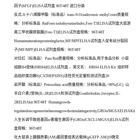
因子
(bFGF)ELISA
试剂盒
96T/48T
进口分装
反式
-9-
十八烯酸甲酯（标准品）
trans-9-Octadecenoic methyl ester
质量规
格：分析标准品
RatFreei-iodothyronineIndes,Free-T3ELISA
试剂盒大鼠游
离三甲状腺原氨酸
(Free-T3)ELISA
试剂盒规格：
96T/48T
Humanmaturationpromotingfactor,MF/MPFELISA
试剂盒人促有丝分裂因
子
(MF/MPF)ELISA
试剂盒规格：
96T/48T
对位红（标准品）
Para Red
质量规格：分析标准品
,
用于食品分析
小鼠
组胺
H4
受体
(HRH4)ELISA
试剂盒
，英文名：
HRH4 ELISA Kit
组织样
品组织蛋白酶
S(CATHEPSINS)
活性荧光定量检测试剂盒
20
岩芹酸（标准品）
Petroselinic acid
质量规格：分析标准品
,>99%(GC)
山
羊白介素
2
受体
(IL-2R)ELISA
检测试剂盒
GoatIerleukin-2receptor,IL-
2RELISAkit 96T/48T Humangrowth-
regulatedoncogene
α
/melanomagrowthstimulatingactivity,GRO
α
/MGSAELISAKit
人生长调节致癌基因α
/
素瘤生激因子
(GRO
α
/CXCL1/MGSA)ELISA
试剂
盒规格：
96T/48T
化大鼠肾上腺髓质素
(AM)
基因重组表达载体
(pGEFP-AM)10
微克