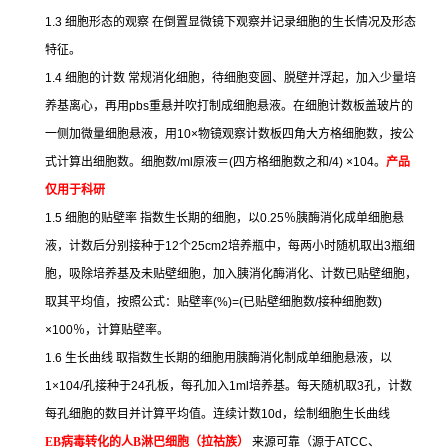
1.3
细胞形态的观察
在倒置显微镜下观察并记录细胞的生长情况及形态
特征。
1.4
细胞的计数
常规消化细胞，待细胞变圆、脱壁并浮起，加入少量培
养基离心，再用
pbs
重悬并吹打制成细胞悬液。在细胞计数板盖玻片的
一侧加微量细胞悬液，用
10×
物镜观察计数板四角大方格细胞数，按公
式计算出细胞数。细胞数
/ml
原液＝
(
四方格细胞数之和
/4) ×104
。
产品
仅用于科研
1.5
细胞的贴壁率
指数生长期的细胞，以
0.25
％胰酶消化成单细胞悬
液，计数后分别接种于
12
个
25cm2
培养瓶中，每两小时随机取出
3
瓶细
胞，吸除培养基及未贴壁细胞，加入胰消化酶消化、计数已贴壁细胞，
取其平均值，按照公式：贴壁率
(%)=(
已贴壁细胞数
/
接种细胞数
)
×100
％，计算贴壁率。
1.6
生长曲线
取指数生长期的细胞用胰酶消化制成单细胞悬液，以
1×104/
孔接种于
24
孔板，每孔加入
1ml
培养基。每天随机取
3
孔，计数
每孔细胞的数目并计算平均值。连续计数
10d
，绘制细胞生长曲线
EB
病毒转化的人
B
淋巴细胞（拉祜族）
来源可靠（源于
ATCC
、