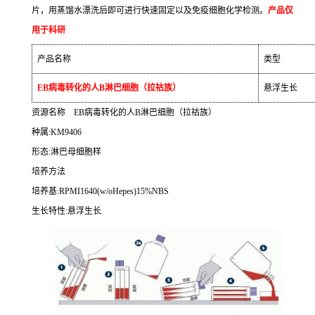
片，用蒸馏水漂洗后即可进行快速固定以及免疫细胞化学检测。
产品仅
用于科研
产品名称
类型
EB
病毒转化的人
B
淋巴细胞（拉祜族）
悬浮生长
资源名称
EB
病毒转化的人
B
淋巴细胞（拉祜族）
种属
:KM9406
形态
:
淋巴母细胞样
培养方法
培养基
:RPMI1640(w/oHepes)15%NBS
生长特性
:
悬浮生长