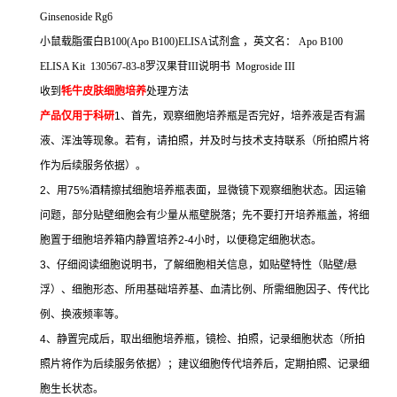
Ginsenoside Rg6
小鼠载脂蛋白
B100(Apo B100)ELISA
试剂盒
，英文名：
Apo B100
ELISA Kit 130567-83-8
罗汉果苷
III
说明书
Mogroside III
收到
牦牛皮肤细胞培养
处理方法
产品仅用于科研
1
、首先，观察细胞培养瓶是否完好，培养液是否有漏
液、浑浊等现象。若有，请拍照，并及时与技术支持联系（所拍照片将
作为后续服务依据）。
2
、用
75%
酒精擦拭细胞培养瓶表面，显微镜下观察细胞状态。因运输
问题，部分贴壁细胞会有少量从瓶壁脱落；先不要打开培养瓶盖，将细
胞置于细胞培养箱内静置培养
2-4
小时，以便稳定细胞状态。
3
、仔细阅读细胞说明书，了解细胞相关信息，如贴壁特性（贴壁
/
悬
浮）、细胞形态、所用基础培养基、血清比例、所需细胞因子、传代比
例、换液频率等。
4
、静置完成后，取出细胞培养瓶，镜检、拍照，记录细胞状态（所拍
照片将作为后续服务依据）；建议细胞传代培养后，定期拍照、记录细
胞生长状态。