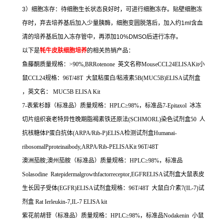
3
）细胞冻存：待细胞生长状态良好时，可进行细胞冻存。贴壁细胞冻
存时，弃去培养基后加入少量胰酶，细胞变圆脱落后，加入约
1ml
含血
清的培养基后加入冻存管中，再添加
10%DMSO
后进行冻存。
以下是
牦牛皮肤细胞培养
的相关热销产品：
鱼藤酮质量规格：
>90%,BRRotenone
英文名称
MouseCCL24ELISAKit
小
鼠
CCL24
规格：
96T/48T
大鼠粘蛋白
/
粘液素
5B(MUC5B)ELISA
试剂盒
，英文名：
MUC5B ELISA Kit
7-
表紫杉醇（标准品）质量规格：
HPLC
≥
98%
，标准品
7-Epitaxol
冰冻
切片组织衰老特异性晚期脂褐素铁还原法
(SCHMORL)
染色试剂盒
50
人
抗核糖体
P
蛋白抗体
(ARPA/Rib-P)ELISA
检测试剂盒
Humanai-
ribosomalPproteinaibody,ARPA/Rib-PELISAKit 96T/48T
澳洲茄胺
;
澳州茄胺（标准品）质量规格：
HPLC
≥
98%
，标准品
Solasodine Ratepidermalgrowthfactorreceptor,EGFRELISA
试剂盒大鼠表皮
生长因子受体
(EGFR)ELISA
试剂盒规格：
96T/48T
大鼠白介素
7(IL-7)
试
剂盒
Rat Ierleukin-7,IL-7 ELISA kit
紫花前胡苷（标准品）质量规格：
HPLC
≥
98%
，标准品
Nodakenin
小鼠