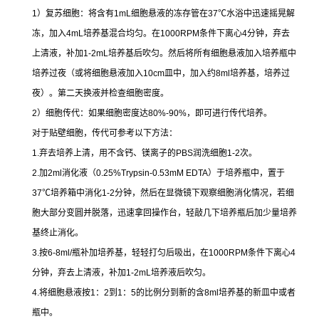
1
）复苏细胞：将含有
1mL
细胞悬液的冻存管在
37
℃
水浴中迅速摇晃解
冻，加入
4mL
培养基混合均匀。在
1000RPM
条件下离心
4
分钟，弃去
上清液，补加
1-2mL
培养基后吹匀。然后将所有细胞悬液加入培养瓶中
培养过夜（或将细胞悬液加入
10cm
皿中，加入约
8ml
培养基，培养过
夜）。第二天换液并检查细胞密度。
2
）细胞传代：如果细胞密度达
80%-90%
，即可进行传代培养。
对于贴壁细胞，传代可参考以下方法：
1.
弃去培养上清，用不含钙、镁离子的
PBS
润洗细胞
1-2
次。
2.
加
2ml
消化液（
0.25%Trypsin-0.53mM EDTA
）于培养瓶中，置于
37
℃
培养箱中消化
1-2
分钟，然后在显微镜下观察细胞消化情况，若细
胞大部分变圆并脱落，迅速拿回操作台，轻敲几下培养瓶后加少量培养
基终止消化。
3.
按
6-8ml/
瓶补加培养基，轻轻打匀后吸出，在
1000RPM
条件下离心
4
分钟，弃去上清液，补加
1-2mL
培养液后吹匀。
4.
将细胞悬液按
1
：
2
到
1
：
5
的比例分到新的含
8ml
培养基的新皿中或者
瓶中。