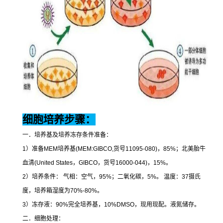
细胞培养步骤：
一．培养基及培养冻存条件准备：
1
）准备
MEM
培养基
(MEM:GIBCO,
货号
11095-080)
，
85%
；北美胎牛
血清
(United States
，
GIBCO
，货号
16000-044)
，
15%
。
2
）培养条件：
气相：空气，
95%
；二氧化碳，
5%
。
温度：
37
摄氏
度，培养箱湿度为
70%-80%
。
3
）冻存液：
90%
完全培养基，
10%DMSO
，现用现配。液氮储存。
二．细胞处理：