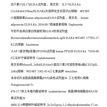
白介素
17(IL17)ELISA
试剂盒
，英文名：
IL17 ELISA Kit
CLIAKitfoGFBeta2ELISAKit
大鼠转化生长因子β
2
规格：
48T/96T
小鼠脂联素
(human adiponectin)ELISA
试剂盒
，英文名：
human
adiponectin ELISA Kit 2034-69-7
西瑞香素规格
Daphnoretin
牛的牛血清白蛋白残留检测
ELISA
检测试剂盒
Bovinerudimealbovineserumalbumincheck-upELISAKit 96T/48T 177931-17-
8
三白草酮
Sauchinone
人
AP-5
复合物β亚基
(PP1030)
试剂盒
human PP1030 ELISA Kit 71610-00-
9
三尖杉宁碱说明书
Cephalomannine
英文名称
MouseIL-2sR
α
ELISAkit
小鼠白介素
2
可溶性受体α链
(CD25)(IL-
2sR
α
)
规格：
96T/48T 5302-45-4
三七素品牌
dencichine
冰冻切片总胆高氯酸萘醌
(PAN)
染色试剂盒
50
三七皂苷
Fc
规格
Notoginsenoside Fc
470-17-7
异土木香内酯说明书
isoalantolactone
真菌
/
酵母细胞总
RNA
分
离试剂盒
20
4684-32-6
鸭脚树叶碱说明书
2
α
,5
α
-Epoxy-1,2-dihydroakuammilan-17-oic