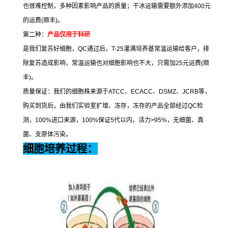
也很难控制，多种因素影响产品的质量；干冰运输需要额外添加
400
元
的运费
(
顺丰
)
。
第二种：
产品仅用于科研
是我们复苏好细胞，
QC
通过后，
T-25
灌满培养基常温运输给客户，排
除复苏造成影响，常温运输也对细胞影响也不大，只需加
25
元运费
(
顺
丰
)
。
质量保证：我们的细胞株来源于
ATCC
、
ECACC
、
DSMZ
、
JCRB
等，
购买到货后，由我们实验室扩增、冻存，冻存的产品全部经过
QC
检
测，
100%
进口来源，
100%
保证
5
代以内，活力
>95%
，无细菌、真
菌、支原体污染。
细胞培养过程：