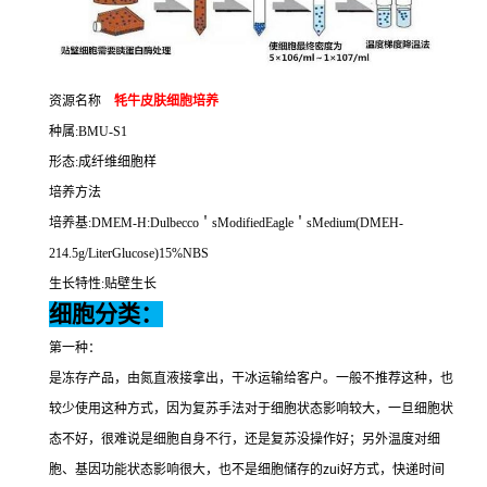
资源名称
牦牛皮肤细胞培养
种属
:BMU-S1
形态
:
成纤维细胞样
培养方法
培养基
:DMEM-H:Dulbecco
＇
sModifiedEagle
＇
sMedium(DMEH-
214.5g/LiterGlucose)15%NBS
生长特性
:
贴壁生长
细胞分类：
第一种：
是冻存产品，由氮直液接拿出，干冰运输给客户。一般不推荐这种，也
较少使用这种方式，因为复苏手法对于细胞状态影响较大，一旦细胞状
态不好，很难说是细胞自身不行，还是复苏没操作好；另外温度对细
胞、基因功能状态影响很大，也不是细胞储存的
zui
好方式，快递时间