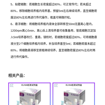
5
、贴壁细胞：若细胞生长密度超过
80%
，可正常传代；若未超过
80%
，移除细胞培养瓶内培养基，预留
5ml
左右继续培养，直至细胞密
度达
80%
左右再进行传代操作，瓶盖可稍微拧松。
6
、悬浮细胞：将细胞培养瓶内液体全部转移至
50ml
无菌离心管内，
1200rpm
离心
5min
，离心后上清培养基可收集备用，管底细胞沉淀加
入
5ml
培养基吹打、重悬。镜检时，若细胞密度超过
80%
，可将细胞悬
液分至
2
个细胞培养瓶内培养，补加培养基至
5ml
；若细胞密度未超过
80%
，将细胞悬液移至原瓶继续培养，直至细胞密度达
80%
左右时再
进行传代操作。
相关产品：