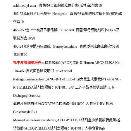
acid methyl ester
真菌
/
酵母细胞线粒体分离
(
活性
)
试剂盒
10
467-55-0
海柯皂苷元规格
Hecogenin
真菌
/
酵母细胞线粒体分离
(
粗提
)
试
剂盒
10
466-26-2
雪上一枝蒿乙素品牌
BullatineB
真菌
/
酵母细胞线粒体
DNA
萃
取试剂盒
10/20
466-24-0
苯甲酰乌头原碱
Benzoylaconitine
真菌
/
酵母细胞细胞壁分离
试剂盒
20
牦牛皮肤细胞培养
人精氨酸酶
2(ARG2)
试剂盒
Human ARG2 ELISA Kit
104-46-1
反式茴香脑说明书
cis-Anethol
Ratangiopoietieceptoie1,ANG-R-Tie1ELISAKit
大鼠生成素受体
Tie1(ANG-
R-Tie1)ELISA
试剂盒规格：
96T/48T 3,6
′
-
二芥子酰基蔗糖品牌
3, 6
′
-
Disinapoyl Sucrose
载玻片细胞有丝分裂
NBT
显色检测试剂盒
10/20
人参皂苷
Rk1
规格
Ginsenoside Rk1
MouseAlanineAminoansferase,ALT/GPTELISA
试剂盒小鼠氨酸转氨酶
/
谷
转氨酶
(ALT/GPT)ELISA
试剂盒规格：
96T/48T
人参皂苷
Rg6