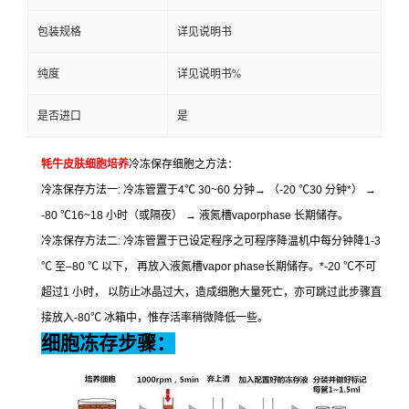
包装规格
详见说明书
纯度
详见说明书%
是否进口
是
牦牛皮肤细胞培养
冷冻保存细胞之方法：
冷冻保存方法一
:
冷冻管置于
4
℃
30~60
分钟
→
（
-20
℃
30
分钟
*
）
→
-80
℃
16~18
小时（或隔夜）
→
液氮槽
vaporphase
长期储存。
冷冻保存方法二
:
冷冻管置于已设定程序之可程序降温机中每分钟降
1-3
℃
至
–80
℃
以下，
再放入液氮槽
vapor phase
长期储存。
*-20
℃
不可
超过
1
小时，
以防止冰晶过大，造成细胞大量死亡，亦可跳过此步骤直
接放入
-80
℃
冰箱中，惟存活率稍微降低一些。
细胞冻存步骤：