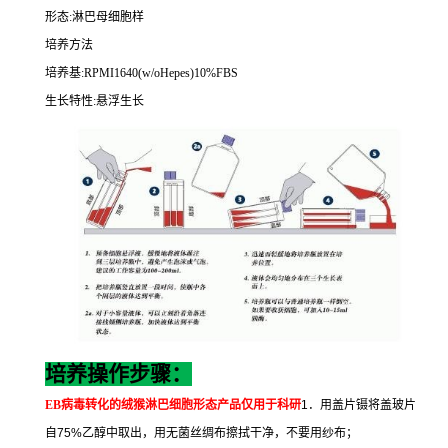
形态
:
淋巴母细胞样
培养方法
培养基
:RPMI1640(w/oHepes)10%FBS
生长特性
:
悬浮生长
培养操作步骤：
EB
病毒转化的绒猴淋巴细胞形态
产品仅用于科研
1
．用盖片镊将盖玻片
自
75%
乙醇中取出，用无菌丝绸布擦拭干净，不要用纱布；