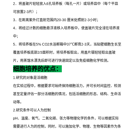
2
．将盖玻片轻轻放入
6
孔培养板（每孔一片）或培养皿中（每个平皿
可放置
2-3
片）；
3
．在距离紫外灯直射范围内
20-30
厘米处照射
2-3
小时；
4
．将经过计数的细胞悬浮液移入培养板中，使盖玻片完全浸在培养液
中；
5
．将培养板在
5% CO2
水浴孵箱中
37
℃
孵育
2-3
天，当贴壁细胞生长至
覆盖培养板底部
2/3
面积时，将培养板取出，用盖片镊轻轻取出盖玻
片，用蒸馏水漂洗后即可进行快速固定以及免疫细胞化学检测。
细胞培养的优点：
1.
研究的对象是活细胞
在实验过程中，根据要求可始终保持细胞活力，并可长时间监控、检测
甚至定量评估一部分活细胞的情况，包括活细胞的形态、结构、生命活
动等。
2.
研究条件可以人为控制
pH
、温度、氧气、二氧化碳、张力等物理化学的条件，可以根据实际
需要进行人为的控制，同时，可以施加化学、物理、生物等因素作为条