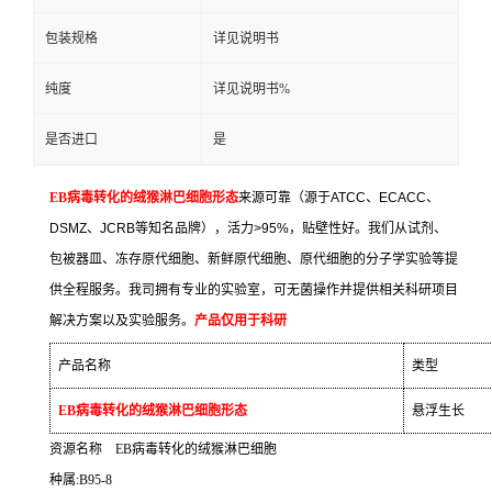
包装规格
详见说明书
纯度
详见说明书%
是否进口
是
EB
病毒转化的绒猴淋巴细胞形态
来源可靠（源于
ATCC
、
ECACC
、
DSMZ
、
JCRB
等知名品牌），活力
>95%
，贴壁性好。我们从试剂、
包被器皿、冻存原代细胞、新鲜原代细胞、原代细胞的分子学实验等提
供全程服务。我司拥有专业的实验室，可无菌操作并提供相关科研项目
解决方案以及实验服务。
产品仅用于科研
产品名称
类型
EB
病毒转化的绒猴淋巴细胞形态
悬浮生长
资源名称
EB
病毒转化的绒猴淋巴细胞
种属
:B95-8