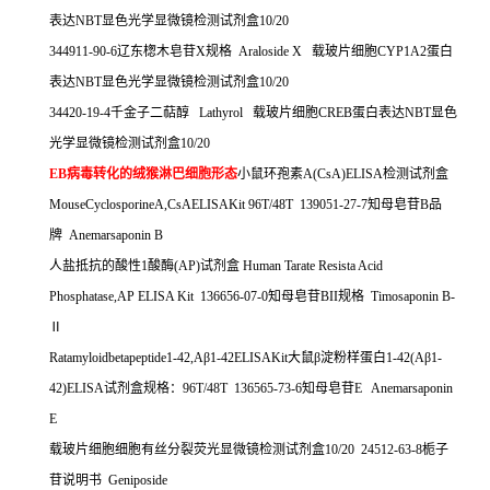
表达
NBT
显色光学显微镜检测试剂盒
10/20
344911-90-6
辽东楤木皂苷
X
规格
Araloside X
载玻片细胞
CYP1A2
蛋白
表达
NBT
显色光学显微镜检测试剂盒
10/20
34420-19-4
千金子二萜醇
Lathyrol
载玻片细胞
CREB
蛋白表达
NBT
显色
光学显微镜检测试剂盒
10/20
EB
病毒转化的绒猴淋巴细胞形态
小鼠环孢素
A(CsA)ELISA
检测试剂盒
MouseCyclosporineA,CsAELISAKit 96T/48T 139051-27-7
知母皂苷
B
品
牌
Anemarsaponin B
人盐抵抗的酸性
1
酸酶
(AP)
试剂盒
Human Tarate Resista Acid
Phosphatase,AP ELISA Kit 136656-07-0
知母皂苷
BII
规格
Timosaponin B-
Ⅱ
Ratamyloidbetapeptide1-42,A
β
1-42ELISAKit
大鼠β淀粉样蛋白
1-42(A
β
1-
42)ELISA
试剂盒规格：
96T/48T 136565-73-6
知母皂苷
E
Anemarsaponin
E
载玻片细胞细胞有丝分裂荧光显微镜检测试剂盒
10/20 24512-63-8
栀子
苷说明书
Geniposide