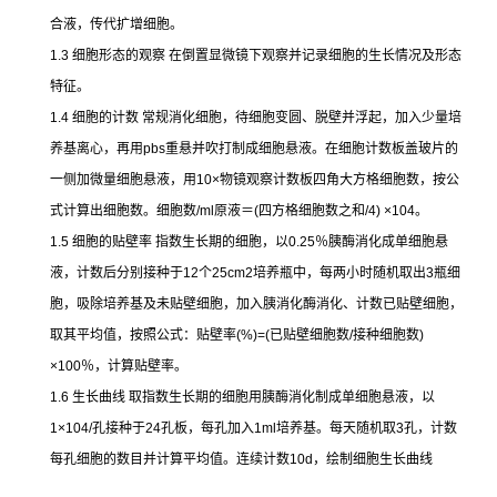
合液，传代扩增细胞。
1.3
细胞形态的观察
在倒置显微镜下观察并记录细胞的生长情况及形态
特征。
1.4
细胞的计数
常规消化细胞，待细胞变圆、脱壁并浮起，加入少量培
养基离心，再用
pbs
重悬并吹打制成细胞悬液。在细胞计数板盖玻片的
一侧加微量细胞悬液，用
10×
物镜观察计数板四角大方格细胞数，按公
式计算出细胞数。细胞数
/ml
原液＝
(
四方格细胞数之和
/4) ×104
。
1.5
细胞的贴壁率
指数生长期的细胞，以
0.25
％胰酶消化成单细胞悬
液，计数后分别接种于
12
个
25cm2
培养瓶中，每两小时随机取出
3
瓶细
胞，吸除培养基及未贴壁细胞，加入胰消化酶消化、计数已贴壁细胞，
取其平均值，按照公式：贴壁率
(%)=(
已贴壁细胞数
/
接种细胞数
)
×100
％，计算贴壁率。
1.6
生长曲线
取指数生长期的细胞用胰酶消化制成单细胞悬液，以
1×104/
孔接种于
24
孔板，每孔加入
1ml
培养基。每天随机取
3
孔，计数
每孔细胞的数目并计算平均值。连续计数
10d
，绘制细胞生长曲线