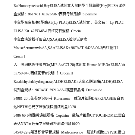
RatHomocysteicacid,HcyELISA
试剂盒大鼠同型半胱氨酸
(Hcy)ELISA
试剂
盒规格：
96T/48T 61825-98-7
西贝母碱品牌
Sipeimine
小鼠脂蛋白相关
1
脂酶
A2(Lp-PLA2)ELISA
试剂盒
，英文名：
Lp-PLA2
ELISA Kit 42553-65-1
西红花苷规格
Crocin
小鼠血清淀粉样蛋白
A(SAA)ELISA
检测试剂盒
MouseSerumamyloidA,SAAELISAKit 96T/48T 94238-00-3
西红花苷
I
Crocin I
人巨噬细胞炎性蛋白
3
α
(MIP-3
α
/CCL20)
试剂盒
Human MIP-3
α
ELISA kit
55750-84-0
西红花苷
II
说明书
Crocin II
Rataldehydedehydrogenase,ALDHELISAKit
大鼠乙脱氢酶
(ALDH)ELISA
试剂盒规格：
96T/48T 59219-65-7
豯莶苷品牌
Darutoside
34981-26-5
苦参酮说明书
Kurarinone
载玻片细胞
DAPKINASE
蛋白表
达
NBT
显色光学显微镜检测试剂盒
10/20
3486-66-6
硫酸黄连碱规格
Coptisine
载玻片细胞
CYTOCHROMEC
蛋白
表达
NBT
显色光学显微镜检测试剂盒
10/20
34540-22-2
羟基积雪草苷规格
Madecassoside
载玻片细胞
CYP2B1
蛋白