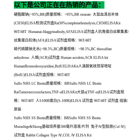
以下是公司正在在热销的产品：
硬脂酸钠
(>95%,BR)
质量规格：
>95%,BR stearate
大鼠血清总补体
(CH50)ELISA
检测试剂盒
Rat50%complemehemolysis,CH50ELISAKit
96T/48T Humanai-filaggrinaibody,AFAELISA
试剂盒人抗角蛋白丝聚集素
/
丝集蛋白抗体
(AFA)ELISA
试剂盒规格：
96T/48T
硫代硫酸钠无水
(>98.5%,BC)
质量规格：
>98.5%,BC thiosulfate
anhydrous
人烯
(ACR)
试剂盒
Human acrolein,ACR ELISA kit
HumanBromodeoxyuridine,BrdUELISAKit
人溴脱氧核苷尿嘧啶
(BrdU)ELISA
试剂盒规格：
96T/48T
Sulfo NHS LC Biotin
质量规格：
BRSulfo NHS LC Biotin
RatTumornecrosisfactor
α
,TNF-
α
ELISAKit
大鼠α
(TNF-
α
)ELISA
试剂盒规
格：
96T/48T
人
S100B
蛋白
(S-100B)ELISA
试剂盒
96T/48T
试剂盒
组装
/
原装
Sulfo NHS SS Biotin
质量规格：
BRSulfo NHS SS Biotin
Murashige&Skoog
基础培养基
500
毫升溶液
/
片剂
兔子Ⅳ型胶原
(Col
Ⅳ
)
试剂盒
Rabbit Collagen Type
Ⅳ
,COL
Ⅳ
ELISA Kit