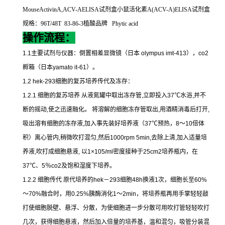
MouseActivinA,ACV-AELISA
试剂盒小鼠活化素
A(ACV-A)ELISA
试剂盒
规格：
96T/48T 83-86-3
植酸品牌
Phytic acid
操作流程：
1.1
主要试剂与仪器：倒置相差显微镜（日本
olympus imt-413
），
co2
孵箱（日本
yamato it-61
）。
1.2 hek-293
细胞的复苏培养传代及冻存：
1.2.1
细胞的复苏培养
从液氮罐中取出冻存管
,
立即投入
37
℃
水浴
,
并不
断的摇动
,
使之迅速融化。
将溶解的细胞冻存管取出
,
用酒精消毒后打开
,
吸出溶有细胞的冻存液
,
加入事先装好培养液（
37
℃
预热，
8
～
10
倍体
积）离心管内
,
稍微吹打混匀
,
然后
1000rpm 5min,
去除上清
,
加入适量培
养液
,
吹打成细胞悬液
,
以
1×105/ml
密度接种于
25cm2
培养瓶内，在
37
℃
、
5
％
co2
及饱和湿度下培养。
1.2.2
细胞传代
原代培养的
hek
－
293
细胞
48h
换液
1
次，细胞长至
60%
～
70%
融合时，用
0.25%
胰酶消化
1
～
2min
，将培养瓶再用手掌轻轻敲
打使细胞脱壁、悬浮、分散，为使细胞进一步分散可用吹打管轻轻吹打
几次，获得细胞悬液，然后加入倍量的培养基，温和混匀，吸管分装混