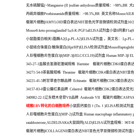
无水硫酸锰
(>Manganese (II )sulfate anhydrous
质量规格：
>98%,BR
犬
丙硫异烟胺
Prothionamide
质量规格：
>98.5%,BR
英文名称
MouseAILR
载玻片细胞β
AMYLOID
蛋白表达
NBT
显色光学显微镜检测试剂盒
10/
Mouse6-keto-prostaglandinF1a,6-K-PGF1aELISA
试剂盒小鼠
6
同素
F1a(
小鼠脂蛋白相关
1
脂酶
A2(Lp-PL-A2)ELISA
试剂盒
，英文名：
Lp-PL-
小鼠结合珠蛋白
/
触珠蛋白
(Hpt/HP)ELISA
检测试剂盒
MouseHaptoglob
人巨噬细胞炎性蛋白
3
β
(MIP-3
β
/ELC/CCL19)
试剂盒
Human MIP-3
β
ELI
343-27-1
盐酸去氢骆驼蓬碱规格
Harmine
载玻片细胞
CDK6
蛋白表
34271-54-0
茶氨酸规格
Theanine
载玻片细胞
CDK4
蛋白表达
NBT
显
34221-41-5
刺甘草查尔酮品牌
Echinatin
载玻片细胞
CDK3
蛋白表达
N
34157-83-0
雷公藤红素品牌
Celastrol
载玻片细胞
CDK2
蛋白表达荧光
340982-22-1
辽东楤木皂苷
VII
品牌
Araloside VII
载玻片细胞
CASPAS
绒猴
EBV
转化的白细胞培养
小鼠肌钙蛋白Ⅰ
(Tn-
Ⅰ
)ELISA
检测试剂盒
人巨噬细胞炎性蛋白
2(MIP-2)
试剂盒
Human macrophage inflammatory p
rataldosterone,ALDELISAKit
大鼠固同
(ALD)ELISA
试剂盒规格：
96T/4
载玻片细胞β
COLLAGENII
蛋白表达
NBT
显色光学显微镜检测试剂盒
1