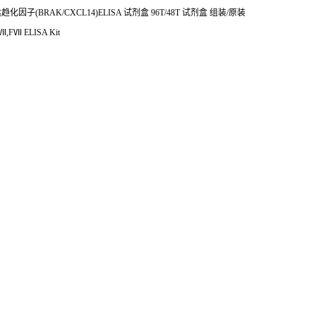
达趋化因子
(BRAK/CXCL14)ELISA
试剂盒
96T/48T
试剂盒
组装
/
原装
Ⅶ
,F
Ⅶ
ELISA Kit