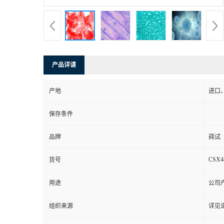
产品详请
产地
进口
保存条件
品牌
莼试
CSX4
货号
用途
公司
组织来源
详见