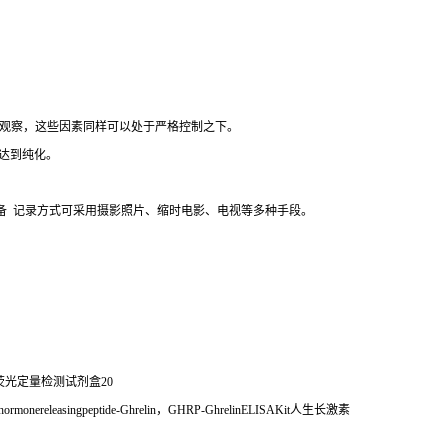
观察，这些因素同样可以处于严格控制之下。
达到纯化。
备
记录方式可采用摄影照片、缩时电影、电视等多种手段。
荧光定量检测试剂盒
20
rmonereleasingpeptide-Ghrelin
，
GHRP-GhrelinELISAKit
人生长激素