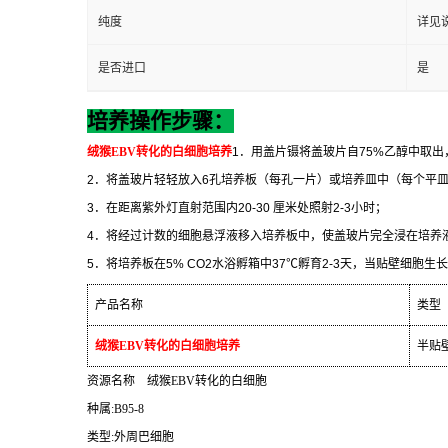
纯度
详见
是否进口
是
培养操作步骤：
绒猴
EBV
转化的白细胞培养
1
．用盖片镊将盖玻片自
75%
乙醇中取出
2
．将盖玻片轻轻放入
6
孔培养板（每孔一片）或培养皿中（每个平
3
．在距离紫外灯直射范围内
20-30
厘米处照射
2-3
小时；
4
．将经过计数的细胞悬浮液移入培养板中，使盖玻片完全浸在培养
5
．将培养板在
5% CO2
水浴孵箱中
37
℃
孵育
2-3
天，当贴壁细胞生长
产品名称
类型
绒猴
EBV
转化的白细胞培养
半贴
资源名称
绒猴
EBV
转化的白细胞
种属
:B95-8
类型
:
外周巴细胞