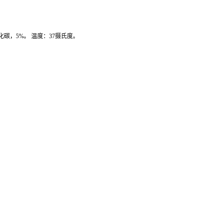
化碳，
5%
。
温度：
37
摄氏度。