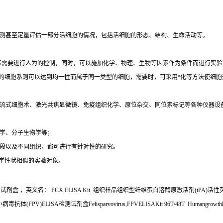
测甚至定量评估一部分活细胞的情况，包括活细胞的形态、结构、生命活动等。
际需要进行人为的控制，同时，可以施加化学、物理、生物等因素作为条件而进行实验
的细胞系则可以达到均一性而属于同一类型的细胞，需要时，可采用
*
化等方法使细胞
流式细胞术、激光共焦显微镜、免疫组织化学、原位杂交、同位素标记等各种仪器设
学、分子生物学等；
段以及不同组织，都可进行有针对性的研究。
学性状相似的实验对象。
A
试剂盒
，英文名：
PCX ELISA Kit
组织样品组织型纤维蛋白溶酶原激活剂
(tPA)
活性
小病毒抗体
(FPV)ELISA
检测试剂盒
Felisparvovirus,FPVELISAKit 96T/48T Humangrowthho