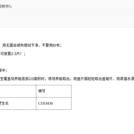
说明书%
，用无菌丝绸布擦拭干净，不要用纱布；
皿可放置
2-3
片）；
液中；
至覆盖培养板底部
2/3
面积时，将培养板取出，用盖片镊轻轻取出盖玻片，用蒸馏水
佛号
壁生长
CSX4430