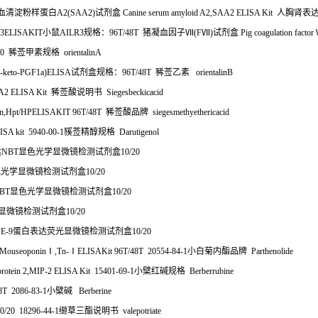
血清淀粉样蛋白
A2(SAA2)
试剂盒
Canine serum amyloid A2,SAA2 ELISA Kit
人胸肾表
3ELISAKIT
小鼠
AILR3
规格：
96T/48T
猪凝血因子Ⅶ
(F
Ⅶ
)
试剂盒
Pig coagulation factor
20
豨莶甲素规格
orientalinA
6-keto-PGF1a)ELISA
试剂盒规格：
96T/48T
豨莶乙素
orientalinB
A2 ELISA Kit
豨莶酸说明书
Siegesbeckicacid
in,Hpt/HPELISAKIT 96T/48T
豨莶酸品牌
siegesmethyethericacid
SA kit 5940-00-1
豯莶精醇规格
Darutigenol
达
NBT
显色光学显微镜检测试剂盒
10/20
色光学显微镜检测试剂盒
10/20
BT
显色光学显微镜检测试剂盒
10/20
显微镜检测试剂盒
10/20
E-9
蛋白表达荧光显微镜检测试剂盒
10/20
Mouseoponin
Ⅰ
,Tn-
Ⅰ
ELISAKit 96T/48T 20554-84-1
小白菊内酯品牌
Parthenolide
rotein 2,MIP-2 ELISA Kit 15401-69-1
小檗红碱规格
Berberrubine
8T 2086-83-1
小檗碱
Berberine
0/20 18296-44-1
缬草三酯说明书
valepotriate