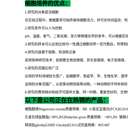
细胞培养的优点：
1.
研究的对象是活细胞
在实验过程中，根据要求可始终保持细胞活力，并可长时间监控、检
2.
研究条件可以人为控制
pH
、温度、氧气、二氧化碳、张力等物理化学的条件，可以根据实
3.
研究的样本可以达到比较均一性通过细胞培养一定代数后，所得到
4.
研究内容便于观察、检测和记录
采用各种研究技术：如倒置生物显微镜、荧光显微镜、电子显微镜、
5.
研究的范围比较广泛
应用的学科领域较为宽广，如细胞学、免疫学、学、生物化学、遗传
适用的对象范围广，从低等动物到高等动物，一种动物的不同年龄阶
6.
研究的费用相对较经济可提供大量、同一时期、重复性好的、生物
以下是公司正在在热销的产品：
硬脂酸镁
Magnesium stearate
质量规格：
BR
小鼠足盂蛋白
(PCX)ELIS
孔雀石绿盐酸盐
(>90%,BS)Malachite green
质量规格：
>90%,BS
猫细
释放肽
ghrelin(GHRP-Ghrelin)ELISA
试剂盒规格：
96T/48T