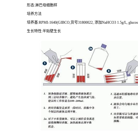
形态
:
淋巴母细胞样
培养方法
培养基
:RPMI-1640(GIBCO,
货号
31800022,
添加
NaHCO3 1.5g/L, glucose
生长特性
:
半贴壁生长