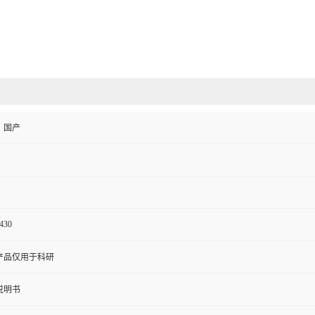
、国产
430
产品仅用于科研
说明书