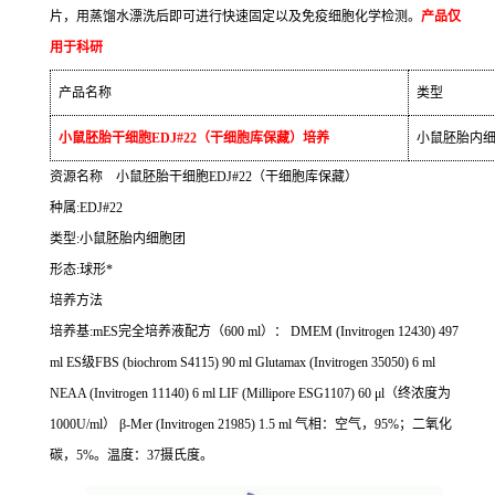
片，用蒸馏水漂洗后即可进行快速固定以及免疫细胞化学检测。
产品仅
用于科研
产品名称
类型
小鼠胚胎干细胞
EDJ#22
（干细胞库保藏）培养
小鼠胚胎内
资源名称
小鼠胚胎干细胞
EDJ#22
（干细胞库保藏）
种属
:EDJ#22
类型
:
小鼠胚胎内细胞团
形态
:
球形*
培养方法
培养基
:mES
完全培养液配方（
600 ml
）：
DMEM (Invitrogen 12430) 497
ml ES
级
FBS (biochrom S4115) 90 ml Glutamax (Invitrogen 35050) 6 ml
NEAA (Invitrogen 11140) 6 ml LIF (Millipore ESG1107) 60
μ
l
（终浓度为
1000U/ml
）
β
-Mer (Invitrogen 21985) 1.5 ml
气相：空气，
95%
；二氧化
碳，
5%
。温度：
37
摄氏度。