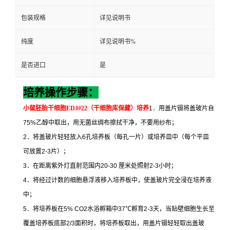
包装规格
详见说明书
纯度
详见说明书%
是否进口
是
培养操作步骤：
小鼠胚胎干细胞
EDJ#22
（干细胞库保藏）培养
1
．用盖片镊将盖玻片自
75%
乙醇中取出，用无菌丝绸布擦拭干净，不要用纱布；
2
．将盖玻片轻轻放入
6
孔培养板（每孔一片）或培养皿中（每个平皿
可放置
2-3
片）；
3
．在距离紫外灯直射范围内
20-30
厘米处照射
2-3
小时；
4
．将经过计数的细胞悬浮液移入培养板中，使盖玻片完全浸在培养液
中；
5
．将培养板在
5% CO2
水浴孵箱中
37
℃
孵育
2-3
天，当贴壁细胞生长至
覆盖培养板底部
2/3
面积时，将培养板取出，用盖片镊轻轻取出盖玻