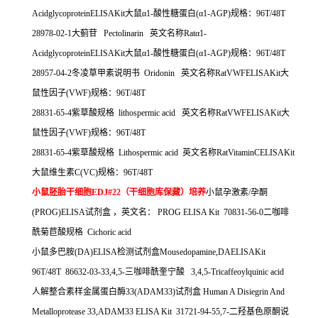
AcidglycoproteinELISAKit
大鼠α
1-
酸性糖蛋白
(
α
1-AGP)
规格：
96T/48T
28978-02-1
大蓟苷
Pectolinarin
英文名称
Rat
α
1-
AcidglycoproteinELISAKit
大鼠α
1-
酸性糖蛋白
(
α
1-AGP)
规格：
96T/48T
28957-04-2
冬凌草甲素说明书
Oridonin
英文名称
RatVWFELISAKit
大
鼠性因子
(VWF)
规格：
96T/48T
28831-65-4
紫草酸规格
lithospermic acid
英文名称
RatVWFELISAKit
大
鼠性因子
(VWF)
规格：
96T/48T
28831-65-4
紫草酸规格
Lithospermic acid
英文名称
RatVitaminCELISAKit
大鼠维生素
C(VC)
规格：
96T/48T
小鼠胚胎干细胞
EDJ#22
（干细胞库保藏）培养
小鼠孕激素
/
孕酮
(PROG)ELISA
试剂盒
，英文名：
PROG ELISA Kit 70831-56-0
二咖啡
酰菊苣酸规格
Cichoric acid
小鼠多巴胺
(DA)ELISA
检测试剂盒
Mousedopamine,DAELISAKit
96T/48T 86632-03-33,4,5-
三咖啡酰奎宁酸
3,4,5-Tricaffeoylquinic acid
人解整合素样金属蛋白酶
33(ADAM33)
试剂盒
Human A Disiegrin And
Metalloprotease 33,ADAM33 ELISA Kit 31721-94-55,7-
二羟基色原酮说