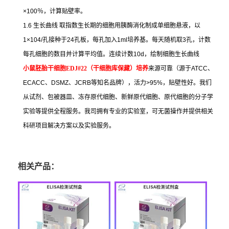
×100
％，计算贴壁率。
1.6
生长曲线
取指数生长期的细胞用胰酶消化制成单细胞悬液，以
1×104/
孔接种于
24
孔板，每孔加入
1ml
培养基。每天随机取
3
孔，计数
每孔细胞的数目并计算平均值。连续计数
10d
，绘制细胞生长曲线
小鼠胚胎干细胞
EDJ#22
（干细胞库保藏）培养
来源可靠（源于
ATCC
、
ECACC
、
DSMZ
、
JCRB
等知名品牌），活力
>95%
，贴壁性好。我们
从试剂、包被器皿、冻存原代细胞、新鲜原代细胞、原代细胞的分子学
实验等提供全程服务。我司拥有专业的实验室，可无菌操作并提供相关
科研项目解决方案以及实验服务。
相关产品：