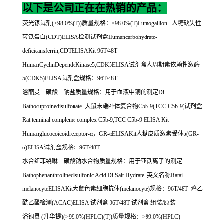
以下是公司正在在热销的产品：
荧光镓试剂
(>98.0%(T))
质量规格：
>98.0%(T)Lumogallion
人糖缺失性
转铁蛋白
(CDT)ELISA
检测试剂盒
Humancarbohydrate-
deficieansferrin,CDTELISAKit 96T/48T
HumanCyclinDependeKinase5,CDK5ELISA
试剂盒人周期素依赖性激酶
5(CDK5)ELISA
试剂盒规格：
96T/48T
浴酮灵二磺酸二钠盐质量规格：用于血液中铜的测定
Di
Bathocuproinedisulfonate
大鼠末端补体复合物
C5b-9(TCC C5b-9)
试剂盒
Rat terminal compleme complex C5b-9,TCC C5b-9 ELISA Kit
Humanglucocoicoidreceptor-
α，
GR-
α
ELISAKit
人糖皮质激素受体α
(GR-
α
)ELISA
试剂盒规格：
96T/48T
水合红菲绕啉二磺酸钠水合物质量规格：用于亚铁离子的测定
Bathophenanthrolinedisulfonic Acid Di Salt Hydrate
英文名称
Ratai-
melanocyteELISAKit
大鼠色素细胞抗体
(melanocyte)
规格：
96T/48T
鸡乙
酰乙酸检测
(ACAC)ELISA
试剂盒
96T/48T
试剂盒
组装
/
原装
浴铜灵
(
升华提
)(>99.0%(HPLC)(T))
质量规格：
>99.0%(HPLC)