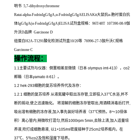
明书
5,7-dihydroxychromone
Ratai-alpha-FodrinIgG/IgA,
α
-FodrinIgG/IgAELISAKit
大鼠抗α
-
胞衬蛋白抗
体
IgG/IgA(
α
-FodrinIgG/IgA)ELISA
试剂盒规格：
96T/48T 107390-08-9
伽
升沃
D
品牌
Garcinone D
组蛋白
H2A-T1291
酸化检测试剂盒
10/20
等
76996-27-5
伽升沃
C
规格
Garcinone C
操作流程：
1.1
主要试剂与仪器：倒置相差显微镜（日本
olympus imt-413
），
co2
孵箱（日本
yamato it-61
）。
1.2 hek-293
细胞的复苏培养传代及冻存：
1.2.1
细胞的复苏培养
从液氮罐中取出冻存管
,
立即投入
37
℃
水浴
,
并不
断的摇动
,
使之迅速融化。
将溶解的细胞冻存管取出
,
用酒精消毒后打开
,
吸出溶有细胞的冻存液
,
加入事先装好培养液（
37
℃
预热，
8
～
10
倍体
积）离心管内
,
稍微吹打混匀
,
然后
1000rpm 5min,
去除上清
,
加入适量培
养液
,
吹打成细胞悬液
,
以
1×105/ml
密度接种于
25cm2
培养瓶内，在
37
℃
、
5
％
co2
及饱和湿度下培养。