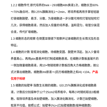
1.2.2
细胞传代
原代培养的
hek
－
293
细胞
48h
换液
1
次，细胞长至
60%
～
70%
融合时，用
0.25%
胰酶消化
1
～
2min
，将培养瓶再用手掌轻轻敲
打使细胞脱壁、悬浮、分散，为使细胞进一步分散可用吹打管轻轻吹打
几次，获得细胞悬液，然后加入倍量的培养基，温和混匀，吸管分装混
合液，传代扩增细胞。
1.3
细胞形态的观察
在倒置显微镜下观察并记录细胞的生长情况及形态
特征。
1.4
细胞的计数
常规消化细胞，待细胞变圆、脱壁并浮起，加入少量培
养基离心，再用
pbs
重悬并吹打制成细胞悬液。在细胞计数板盖玻片的
一侧加微量细胞悬液，用
10×
物镜观察计数板四角大方格细胞数，按公
式计算出细胞数。细胞数
/ml
原液＝
(
四方格细胞数之和
/4) ×104
。
产品
仅用于科研
1.5
细胞的贴壁率
指数生长期的细胞，以
0.25
％胰酶消化成单细胞悬
液，计数后分别接种于
12
个
25cm2
培养瓶中，每两小时随机取出
3
瓶细
胞，吸除培养基及未贴壁细胞，加入胰消化酶消化、计数已贴壁细胞，
取其平均值，按照公式：贴壁率
(%)=(
已贴壁细胞数
/
接种细胞数
)