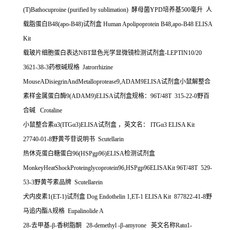
(T)Bathocuproine (purified by sublimation)
酵母菌
YPD
培养基
500
毫升
人
载脂蛋白
B48(apo-B48)
试剂盒
Human Apolipoprotein B48,apo-B48 ELISA
Kit
载玻片细胞蛋白表达
NBT
显色光学显微镜检测试剂盒
-LEPTIN10/20
3621-38-3
药根碱规格
Jatrorrhizine
MouseADisiegrinAndMetalloprotease9,ADAM9ELISA
试剂盒小鼠解整合
素样金属蛋白酶
9(ADAM9)ELISA
试剂盒规格：
96T/48T 315-22-0
野百
合碱
Crotaline
小鼠整合素α
3(ITG
α
3)ELISA
试剂盒
，英文名：
ITG
α
3 ELISA Kit
27740-01-8
野黄芩苷说明书
Scutellarin
热休克蛋白糖蛋白
96(HSPgp96)ELISA
检测试剂盒
MonkeyHeatShockProteinglycoprotein96,HSPgp96ELISAKit 96T/48T 529-
53-3
野黄芩素品牌
Scutellarein
犬内皮素
1(ET-1)
试剂盒
Dog Endothelin 1,ET-1 ELISA Kit 877822-41-8
野
马追内酯
A
规格
Eupalinolide A
28-
去甲基
-
β
-
香树脂酮
28-demethyl -
β
-amyrone
英文名称
Rat
α
1-