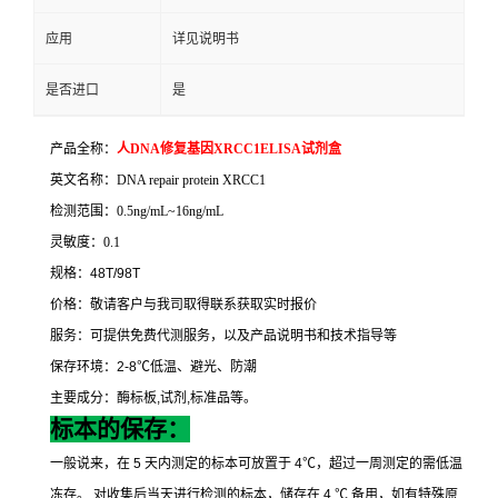
应用
详见说明书
是否进口
是
产品全称：
人
DNA
修复基因
XRCC1ELISA
试剂盒
英文名称：
DNA repair protein XRCC1
检测范围：
0.5ng/mL~16ng/mL
灵敏度：
0.1
规格：
48T/98T
价格：敬请客户与我司取得联系获取实时报价
服务：可提供免费代测服务，以及产品说明书和技术指导等
保存环境：
2-8
℃
低温、避光、防潮
主要成分：酶标板
,
试剂
,
标准品等。
标本的保存：
一般说来，在
5
天内测定的标本可放置于
4
℃
，超过一周测定的需低温
冻存。
对收集后当天进行检测的标本，储存在
4
℃
备用，如有特殊原