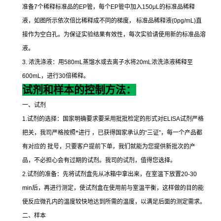
准备
7
个稀释标准品的
EP
管，每个
EP
管中加入
150μL
的标准品稀释
液，如图所示依次倍比稀释成不同的梯度，
标准品稀释液
(0pg/mL)
直
接作为空白孔。为保证实验结果有效性，每次实验请使用新的标准品溶
液。
3.
浓洗涤液：用
580mL
蒸馏水或去离子水将
20mL
浓洗涤液稀释至
600mL
，进行
30
倍稀释。
试剂和样本的控制方法：
一、试剂
1.
试剂的选择：国家明确要求要采用批批检定的形式对
ELISA
试剂严格
把关，我司严格按照*进行 ，已获得国家承认的
“
三证
”
，每一个产品都
有对应的 批号，只要客户提前下单，我们就能为您提供新批次的产
品，不必担心会有过期的试剂。我司的试剂，值得您选择。
2.
试剂的准备：先将试剂盒先从冰箱中拿出来，在室温下放置
20-30
min
后，再进行测定，使试剂盒在使用前与室温平衡，这样做的目的能
使反应微孔内的温度较快地达到所需的温度，以满足后面的测定需求。
二、样本