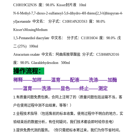
C10H19Cl2N3S
度：
98.0% Kisser
封片液
10ml
N-6-Methyl-7,7-dioxo-2-sulfamoyl-5,6-dihydro-4H-thieno[2,3-b]thiopyran-4-
yl]acetamide
中文名：
分子式：
C10H14N2O5S3
度：
98.0%
Kisser'sMouingMedium
1,5-Pentanediol diacrylate
中文名：
分子式：
C11H16O4
度：
98.0%
戊
二
(25%) 100ml
Atracurium oxalate
中文名：阿曲库胺草酸盐
分子式：
C53H68N2O16
度：
98.0% Glaraldehydesolion 500ml
操作流程：
稀释
——
加样
——
温育
——
配液
——
洗涤
——
加酶
——
温育
——
洗涤
——
显色
——
终止
——
测定
1.
有质量问题免费包换，合同上注明了的（质量问题包括运输不当，客
户在使用过程中测不出结果，等等！）
2.
全程技术指导
.
（包括售前的标本收集，使用过程中不明白的地方，实
验结束后的数据分析，有任何疑问，我们技术都会即时给你去电）
3.
提供免费代测的服务。（你只需把标本寄过来，我们为你节省时间，