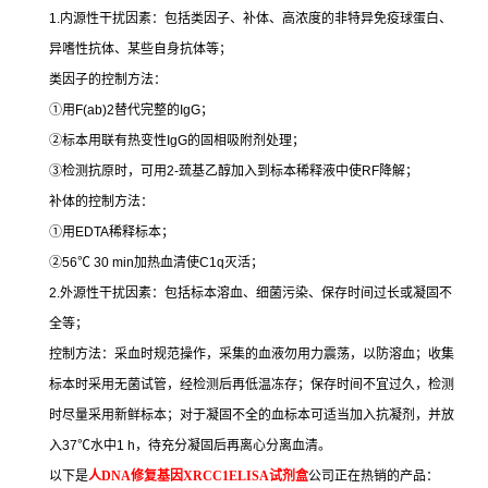
1.
内源性干扰因素：包括类因子、补体、高浓度的非特异免疫球蛋白、
异嗜性抗体、某些自身抗体等；
类因子的控制方法：
①
用
F(ab)2
替代完整的
IgG
；
②
标本用联有热变性
IgG
的固相吸附剂处理；
③
检测抗原时，可用
2-
巯基乙醇加入到标本稀释液中使
RF
降解；
补体的控制方法：
①
用
EDTA
稀释标本；
②
56
℃
30 min
加热血清使
C1q
灭活；
2.
外源性干扰因素：包括标本溶血、细菌污染、保存时间过长或凝固不
全等；
控制方法：采血时规范操作，采集的血液勿用力震荡，以防溶血；收集
标本时采用无菌试管，经检测后再低温冻存；保存时间不宜过久，检测
时尽量采用新鲜标本；对于凝固不全的血标本可适当加入抗凝剂，并放
入
37
℃
水中
1 h
，待充分凝固后再离心分离血清。
以下是
人
DNA
修复基因
XRCC1ELISA
试剂盒
公司正在热销的产品：