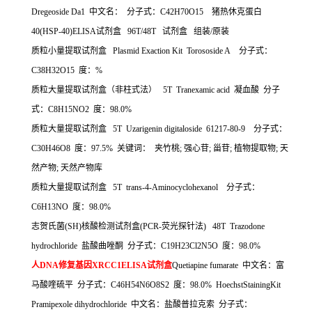
Dregeoside Da1
中文名：
分子式：
C42H70O15
猪热休克蛋白
40(HSP-40)ELISA
试剂盒
96T/48T
试剂盒
组装
/
原装
质粒小量提取试剂盒
Plasmid Exaction Kit Torososide A
分子式：
C38H32O15
度：
%
质粒大量提取试剂盒（非柱式法）
5T Tranexamic acid
凝血酸
分子
式：
C8H15NO2
度：
98.0%
质粒大量提取试剂盒
5T Uzarigenin digitaloside 61217-80-9
分子式：
C30H46O8
度：
97.5%
关键词：
夹竹桃
;
强心苷
;
甾苷
;
植物提取物
;
天
然产物
;
天然产物库
质粒大量提取试剂盒
5T trans-4-Aminocyclohexanol
分子式：
C6H13NO
度：
98.0%
志贺氏菌
(SH)
核酸检测试剂盒
(PCR-
荧光探针法
) 48T Trazodone
hydrochloride
盐酸曲唑酮
分子式：
C19H23Cl2N5O
度：
98.0%
人
DNA
修复基因
XRCC1ELISA
试剂盒
Quetiapine fumarate
中文名：富
马酸喹硫平
分子式：
C46H54N6O8S2
度：
98.0% HoechstStainingKit
Pramipexole dihydrochloride
中文名：盐酸普拉克索
分子式：