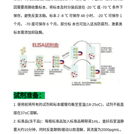
因需要周期收集标本，将标本及时分装后放在
-20
℃
或
-70
℃
条件下
保存。避免反复冻融。标本
2 -8
℃
可保存
48
小时，
-20
℃
可保存
1
个月。
-70
度可保存
6
个月。部分标
本也可加入适当防腐剂，激素类
标本需添加抑肽酶。
试剂准备：
1.
使用前将所有的试剂和标本缓慢均衡至室温
(18-25oC)
，试剂不能直
接在
37oC
溶解。
2.
标准品
(
冻干品
)
：每瓶标准品加入标准品稀释液
1mL
，盖好后室温静
置大约
10
分钟，同时反复颠倒
/
搓动以助溶解，其浓度为
2000pg/mL
。