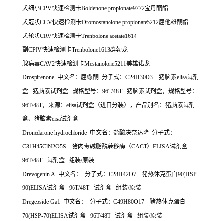
犬细小
CPV
快速检测卡
Boldenone propionate9772
宝丹酮酯
犬冠状
CCV
快速检测卡
Dromostanolone propionate5212
屈他雄酮酯
犬轮状
CRV
快速检测卡
Trenbolone acetate1614
副
CPIV
快速检测卡
Trenbolone1613
群勃龙
腺病毒
CAV2
快速检测卡
Mestanolone5211
美雄诺龙
Drospirenone
中文名：屈螺酮
分子式：
C24H30O3
猪脑素
elisa
试剂
盒
猪脑素试剂盒
规格型号：
96T/48T
猪脑素试剂盒，规格型号：
96T/48T
，来源：
elisa
试剂盒（进口分装），产品别名：猪脑素试剂
盒、猪脑素
eisa
试剂盒
Dronedarone hydrochloride
中文名：盐酸决奈达隆
分子式：
C31H45ClN2O5S
猪肉毒碱脂酰转移酶（
CACT
）
ELISA
试剂盒
96T/48T
试剂盒
组装
/
原装
Drevogenin A
中文名：
分子式：
C28H42O7
猪热休克蛋白
90(HSP-
90)ELISA
试剂盒
96T/48T
试剂盒
组装
/
原装
Dregeoside Ga1
中文名：
分子式：
C49H80O17
猪热休克蛋白
70(HSP-70)ELISA
试剂盒
96T/48T
试剂盒
组装
/
原装