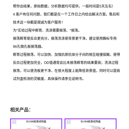
帮你出结果，原始数据，分析数据均可提供，一般时间是
5
天左右）
4.
客户有任何问题，我们都是在一个工作日之内给出解决方案。售后和
技术这一块都是竭诚为客户服务！
为
*
实验过程中孵育、洗涤需要振荡、
*
振荡。
振荡孵育使反应更充分，振荡洗涤使背景更干净。建议使用酶标专用
96
孔微孔板振荡器。
孵育过程振荡，可以加快、加强抗原抗体分子间的相互碰撞接触，使得
反应过程更加完全，
OD
值通常会比未振荡孵育的结果要高；洗涤过程
振荡，可以使洗板更干净，在很大程度上能降低背景值，同时可以提高
试剂盒检测的灵敏度，具体操作请参见说明书。
相关产品：