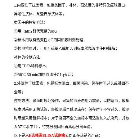
1.
内源性干扰因素：包括类因子、补体、高浓度的非特异免疫球蛋白、
异嗜性抗体、某些自身抗体等；
类因子的控制方法：
①
用
F(ab)2
替代完整的
IgG
；
②
标本用联有热变性
IgG
的固相吸附剂处理；
③
检测抗原时，可用
2-
巯基乙醇加入到标本稀释液中使
RF
降解；
补体的控制方法：
①
用
EDTA
稀释标本；
②
56
℃
30 min
加热血清使
C1q
灭活；
2.
外源性干扰因素：包括标本溶血、细菌污染、保存时间过长或凝固不
全等；
控制方法：采血时规范操作，采集的血液勿用力震荡，以防溶血；收集
标本时采用无菌试管，经检测后再低温冻存；保存时间不宜过久，检测
时尽量采用新鲜标本；对于凝固不全的血标本可适当加入抗凝剂，并放
入
37
℃
水中
1 h
，待充分凝固后再离心分离血清。
以下是
人
E
选择素
ELISA
试剂盒
公司正在热销的产品：