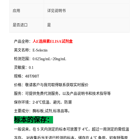
应用
详见说明书
是否进口
是
产品全称：
人
E
选择素
ELISA
试剂盒
英文名称：
E-Selectin
检测范围：
0.625ng/mL~20ng/mL
灵敏度：
0.1
规格：
48T/98T
价格：敬请客户与我司取得联系获取实时报价
服务：可提供免费代测服务，以及产品说明书和技术指导等
保存环境：
2-8
℃
低温、避光、防潮
主要成分：酶标板
,
试剂
,
标准品等。
标本的保存：
一般说来，在
5
天内测定的标本可放置于
4
℃
，超过一周测定的需低温
冻存。
对收集后当天进行检测的标本，储存在
4
℃
备用，如有特殊原