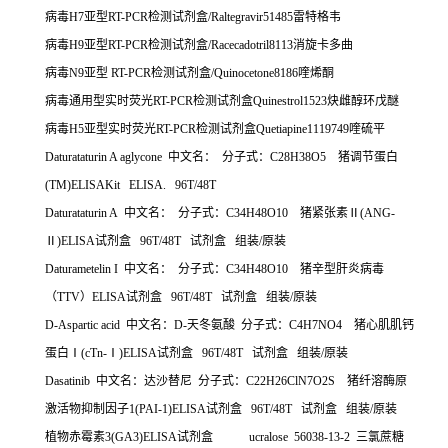
病毒
H7
亚型
RT-PCR
检测试剂盒
/Raltegravir51485
雷特格韦
病毒
H9
亚型
RT-PCR
检测试剂盒
/Racecadotril8113
消旋卡多曲
病毒
N9
亚型
RT-PCR
检测试剂盒
/Quinocetone8186
喹烯酮
病毒通用型实时荧光
RT-PCR
检测试剂盒
Quinestrol1523
炔雌醇环戊醚
病毒
H5
亚型实时荧光
RT-PCR
检测试剂盒
Quetiapine1119749
喹硫平
Daturataturin A aglycone
中文名：
分子式：
C28H38O5
猪调节蛋白
(TM)ELISAKit ELISA. 96T/48T
Daturataturin A
中文名：
分子式：
C34H48O10
猪紧张素Ⅱ
(ANG-
Ⅱ
)ELISA
试剂盒
96T/48T
试剂盒
组装
/
原装
Daturametelin I
中文名：
分子式：
C34H48O10
猪辛型肝炎病毒
（
TTV
）
ELISA
试剂盒
96T/48T
试剂盒
组装
/
原装
D-Aspartic acid
中文名：
D-
天冬氨酸
分子式：
C4H7NO4
猪心肌肌钙
蛋白Ⅰ
(cTn-
Ⅰ
)ELISA
试剂盒
96T/48T
试剂盒
组装
/
原装
Dasatinib
中文名：达沙替尼
分子式：
C22H26ClN7O2S
猪纤溶酶原
激活物抑制因子
1(PAI-1)ELISA
试剂盒
96T/48T
试剂盒
组装
/
原装
植物赤霉素
3(GA3)ELISA
试剂盒
ucralose 56038-13-2
三氯蔗糖