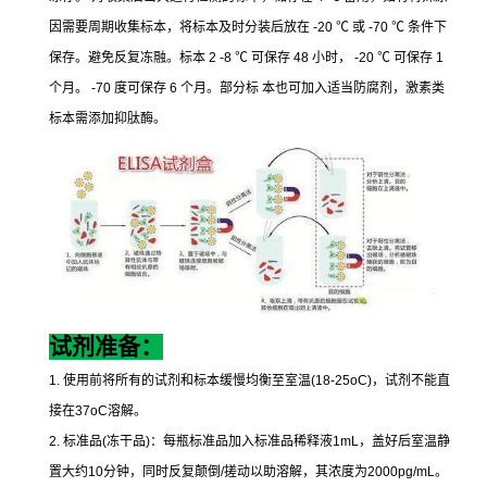
因需要周期收集标本，将标本及时分装后放在
-20
℃
或
-70
℃
条件下
保存。避免反复冻融。标本
2 -8
℃
可保存
48
小时，
-20
℃
可保存
1
个月。
-70
度可保存
6
个月。部分标
本也可加入适当防腐剂，激素类
标本需添加抑肽酶。
试剂准备：
1.
使用前将所有的试剂和标本缓慢均衡至室温
(18-25oC)
，试剂不能直
接在
37oC
溶解。
2.
标准品
(
冻干品
)
：每瓶标准品加入标准品稀释液
1mL
，盖好后室温静
置大约
10
分钟，同时反复颠倒
/
搓动以助溶解，其浓度为
2000pg/mL
。