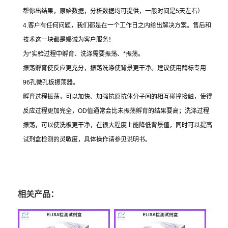
帮你出结果，原始数据，分析数据均可提供，一般时间是
5
天左右）
4.
客户有任何问题，我们都是在一个工作日之内给出解决方案。售后和
技术这一块都是竭诚为客户服务！
为
*
实验过程中孵育、洗涤需要振荡、
*
振荡。
振荡孵育使反应更充分，振荡洗涤使背景更干净。建议使用酶标专用
96
孔微孔板振荡器。
孵育过程振荡，可以加快、加强抗原抗体分子间的相互碰撞接触，使得
反应过程更加完全，
OD
值通常会比未振荡孵育的结果要高；洗涤过程
振荡，可以使洗板更干净，在很大程度上能降低背景值，同时可以提高
试剂盒检测的灵敏度，具体操作请参见说明书。
相关产品：