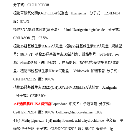
分子式：
C12H19Cl3O8
植物草酸氧化酶
(OxO)ELISA
试剂盒
Uzarigenin
分子式：
C23H34O4
度：
97.5%
植物
RNA
提取试剂盒
(
溶液法）
24ml Uzarigenin digitaloside
分子式：
C30H46O8
度：
97.5%
植物
25
羟基维生素
D3elisa
试剂盒
植物
25
羟基维生素
D3
试剂盒
规格型
号：
96T/48T
植物
25
羟基维生素
D3
试剂盒，规格型号：
96T/48T
，来
源：
elisa
试剂盒（进口分装），产品别名：植物
25
羟基维生素
D3
试剂
盒、植物
25
羟基维生素
D3eisa
试剂盒
Valdecoxib
帕瑞考昔
分子式：
C16H14N2O3S
度：
98.0%
植物
25
羟基维生素
D3(25(OH)D3/25HVD3)ELISA
试剂盒
Uzarigenin
分子式：
C23H34O4
人
E
选择素
ELISA
试剂盒
Iloperidone
中文名：伊潘立酮
分子式：
C24H27FN2O4
度：
98.0% Cellulose,Microcrystalline 100g
4-[(4-Methylpiperazin-1-yl) methyl]benzoic acid dihydrochloride
中文名：甲
磺酸伊马替尼
分子式：
C13H20Cl2N2O2
度：
98.0%
头孢苄
1g