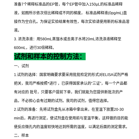
准备
7
个稀释标准品的
EP
管，每个
EP
管中加入
150μL
的标准品稀释
液，如图所示依次倍比稀释成不同的梯度，
标准品稀释液
(0pg/mL)
直
接作为空白孔。为保证实验结果有效性，每次实验请使用新的标准品溶
液。
3.
浓洗涤液：用
580mL
蒸馏水或去离子水将
20mL
浓洗涤液稀释至
600mL
，进行
30
倍稀释。
试剂和样本的控制方法：
一、试剂
1.
试剂的选择：国家明确要求要采用批批检定的形式对
ELISA
试剂严格
把关，我司严格按照*进行 ，已获得国家承认的
“
三证
”
，每一个产品都
有对应的 批号，只要客户提前下单，我们就能为您提供新批次的产
品，不必担心会有过期的试剂。我司的试剂，值得您选择。
2.
试剂的准备：先将试剂盒先从冰箱中拿出来，在室温下放置
20-30
min
后，再进行测定，使试剂盒在使用前与室温平衡，这样做的目的能
使反应微孔内的温度较快地达到所需的温度，以满足后面的测定需求。
二、样本