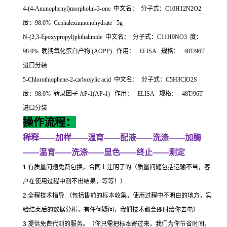
4-(4-Aminophenyl)morpholin-3-one
中文名：
分子式：
C10H12N2O2
度：
98.0% Cephalexinmonohydrate 5g
N-(2,3-Epoxypropyl)phthalimide
中文名：
分子式：
C11H9NO3
度：
98.0%
晚期氧化蛋白产物
(AOPP)
作用：
ELISA
规格：
48T/96T
进口分装
5-Chlorothiophene-2-carboxylic acid
中文名：
分子式：
C5H3ClO2S
度：
98.0%
转录因子
AP-1(AP-1)
作用：
ELISA
规格：
48T/96T
进口分装
操作流程：
稀释
——
加样
——
温育
——
配液
——
洗涤
——
加酶
——
温育
——
洗涤
——
显色
——
终止
——
测定
1.
有质量问题免费包换，合同上注明了的（质量问题包括运输不当，客
户在使用过程中测不出结果，等等！）
2.
全程技术指导
.
（包括售前的标本收集，使用过程中不明白的地方，实
验结束后的数据分析，有任何疑问，我们技术都会即时给你去电）
3.
提供免费代测的服务。（你只需把标本寄过来，我们为你节省时间，