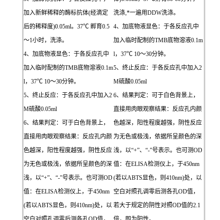
加入新鲜稀释的酶标抗体(经滴定
洗涤,*一遍用DDW洗涤。
后的稀释度)0.05ml。37℃ 孵育0.5
4、加底物液显色：于各反应孔中
～1小时，洗涤。
加入临时配制的TMB底物溶液0.1m
4、加底物液显色：于各反应孔中
l，37℃ 10～30分钟。
加入临时配制的TMB底物溶液0.1m
5、终止反应：于各反应孔中加入2
l，37℃ 10～30分钟。
M硫酸0.05ml
5、终止反应：于各反应孔中加入2
6、结果判定：可于白色背景上，
M硫酸0.05ml
直接用肉眼观察结果：反应孔内颜
6、结果判定：可于白色背景上，
色越深，阳性程度越强，阴性反应
直接用肉眼观察结果：反应孔内颜
为无色或极浅，依据所呈颜色的深
色越深，阳性程度越强，阴性反应
浅，以“+”、“-”号表示。也可测OD
为无色或极浅，依据所呈颜色的深
值：在ELISA检测仪上，于450nm
浅，以“+”、“-”号表示。也可测OD
(若以ABTS显色，则410nm)处，以
值：在ELISA检测仪上，于450nm
空白对照孔调零后测各孔OD值，
(若以ABTS显色，则410nm)处，以
若大于规定的阴性对照OD值的2.1
空白对照孔调零后测各孔OD值，
倍，即为阳性。