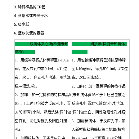
3.
稀释样品的
EP
管
4.
蒸馏水或去离子水
5.
吸水纸
6.
盛放洗液的容器
双抗体夹心法(检测未知
间接法(检测未知抗体)
抗原)
1、用缓冲液将抗体稀释至1-10ug/
1、用包被缓冲液将已知抗原稀释
ml。在反应孔中加0.1ml，4℃ 过
至1-10ug/ml， 每孔加0.1ml，4℃过
夜。次日，弃去孔内溶液，用洗涤
夜。次日洗涤3次。
缓冲液洗3次。
2、加样：加一定稀释的待检样品
2、加样：加一定稀释的待检样品0.
(未知抗体)0.05ml于上述已包被之
05ml于上述已包被之反应孔中，置
反应孔中,置37℃孵育1小时,洗涤。
37℃ 孵育1小时。然后洗涤(同时做
(同时做空白、阴性及阳性孔对照)
空白孔，阴性对照孔及阳性对照
3、加酶标抗体：于反应孔中，加
孔)。
入新鲜稀释的酶标第二抗体(抗抗
3、加酶标抗体：于各反应孔中，
体)0.05ml，37℃孵育30-60分钟，