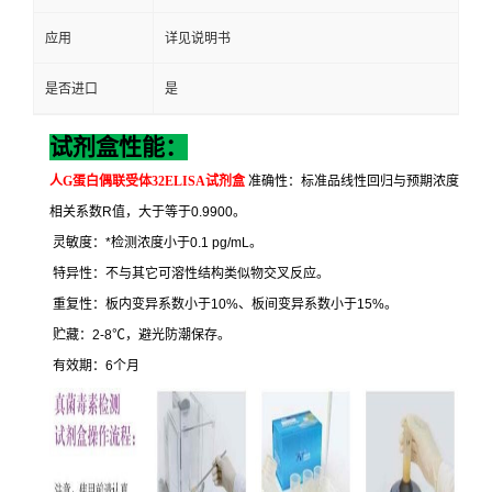
应用
详见说明书
是否进口
是
试剂盒性能：
人
G
蛋白偶联受体
32ELISA
试剂盒
准确性：标准品线性回归与预期浓度
相关系数
R
值，大于等于
0.9900
。
灵敏度：
*
检测浓度小于
0.1 pg/mL
。
特异性：不与其它可溶性结构类似物交叉反应。
重复性：板内变异系数小于
10%
、板间变异系数小于
15%
。
贮藏：
2-8
℃
，避光防潮保存。
有效期：
6
个月