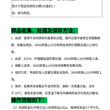
若大于规定的阴性对照OD值的2.1
倍，即为阳性。
样品收集、处理及保存方法：
1.
血清：使用不含热原和内毒素的试管，操作过程中避免任何细胞刺
激，收集血液后，
3000
转离心
10
分钟将血清和红细胞迅速小心地分
离。
2.
血浆：
EDTA
、柠檬酸盐或肝素抗凝。
3000
转离心
30
分钟取上清。
3.
细胞上清液：
3000
转离心
10
分钟去除颗粒和聚合物。
4.
组织匀浆：将组织加入适量生理盐水捣碎。
3000
转离心
10
分钟取上
清。
5.
保存：如果样本收集后不及时检测，请按一次用量分装，冻存
于
-20
℃
，避免反复冻融，在室温下解冻并确保样品均匀地充分解冻。
操作流程如下：
（
1
）待测样品孔中每孔加入待测样品
100μl
，每种样品设
3
个平行孔；