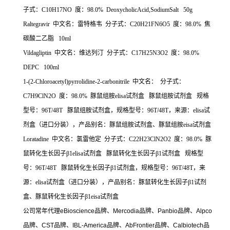
子式：
C10H17NO
度：
98.0% DeoxycholicAcid,SodiumSalt 50g
Raltegravir
中文名：雷特格韦
分子式：
C20H21FN6O5
度：
98.0%
焦
碳酸二乙脂
10ml
Vildagliptin
中文名：维达列汀
分子式：
C17H25N3O2
度：
98.0%
DEPC 100ml
1-(2-Chloroacetyl)pyrrolidine-2-carbonitrile
中文名：
分子式：
C7H9ClN2O
度：
98.0%
豚鼠组胺
elisa
试剂盒
豚鼠组胺试剂盒
规格
型号：
96T/48T
豚鼠组胺试剂盒，规格型号：
96T/48T
，来源：
elisa
试
剂盒（进口分装），产品别名：豚鼠组胺试剂盒、豚鼠组胺
eisa
试剂盒
Loratadine
中文名：氯雷他定
分子式：
C22H23ClN2O2
度：
98.0%
豚
鼠转化生长因子β
1elisa
试剂盒
豚鼠转化生长因子β
1
试剂盒
规格型
号：
96T/48T
豚鼠转化生长因子β
1
试剂盒，规格型号：
96T/48T
，来
源：
elisa
试剂盒（进口分装），产品别名：豚鼠转化生长因子β
1
试剂
盒、豚鼠转化生长因子β
1eisa
试剂盒
公司常年代理
eBioscience
品牌、
Mercodia
品牌、
Panbio
品牌、
Alpco
品牌、
CST
品牌、
IBL-America
品牌、
AbFrontier
品牌、
Calbiotech
品