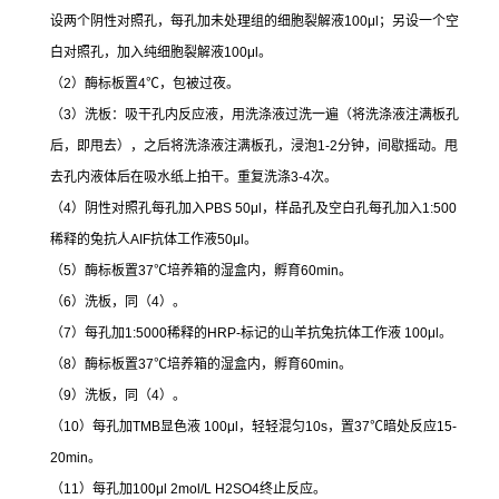
设两个阴性对照孔，每孔加未处理组的细胞裂解液
100μl
；另设一个空
白对照孔，加入纯细胞裂解液
100μl
。
（
2
）酶标板置
4
℃
，包被过夜。
（
3
）洗板：吸干孔内反应液，用洗涤液过洗一遍（将洗涤液注满板孔
后，即甩去），之后将洗涤液注满板孔，浸泡
1-2
分钟，间歇摇动。甩
去孔内液体后在吸水纸上拍干。重复洗涤
3-4
次。
（
4
）阴性对照孔每孔加入
PBS 50μl
，样品孔及空白孔每孔加入
1:500
稀释的兔抗人
AIF
抗体工作液
50μl
。
（
5
）酶标板置
37
℃
培养箱的湿盒内，孵育
60min
。
（
6
）洗板，同（
4
）。
（
7
）每孔加
1:5000
稀释的
HRP-
标记的山羊抗兔抗体工作液
100μl
。
（
8
）酶标板置
37
℃
培养箱的湿盒内，孵育
60min
。
（
9
）洗板，同（
4
）。
（
10
）每孔加
TMB
显色液
100μl
，轻轻混匀
10s
，置
37
℃
暗处反应
15-
20min
。
（
11
）每孔加
100μl 2mol/L H2SO4
终止反应。