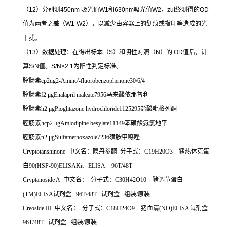
（
12
）分别测
450nm
吸光值
W1
和
630nm
吸光值
W2
，
zui
终测得的
OD
值为两者之差（
W1-W2
），以减少由容器上的划痕或指印等造成的光
干扰。
（
13
）数据处理：在得出标本（
S
）和阴性对照（
N
）的
OD
值后，计
算
S/N
值。
S/N≥2.1
为阳性判定标准。
腔肠素
cp2ug2-Amino'-fluorobenzophenone30/6/4
腔肠素
f2 μgEnalapril maleate7956
马来酸依那普利
腔肠素
h2 μgPioglitazone hydrochloride1125295
盐酸吡格列酮
腔肠素
hcp2 μgAmlodipine besylate11149
苯磺酸氨氯地平
腔肠素
n2 μgSulfamethoxazole7236
磺胺甲噁唑
Cryptotanshinone
中文名：隐丹参酮
分子式：
C19H20O3
猪热休克蛋
白
90(HSP-90)ELISAKit ELISA. 96T/48T
Cryptanoside A
中文名：
分子式：
C30H42O10
猪调节蛋白
(TM)ELISA
试剂盒
96T/48T
试剂盒
组装
/
原装
Creoside III
中文名：
分子式：
C18H24O9
猪血清
(NO)ELISA
试剂盒
96T/48T
试剂盒
组装
/
原装