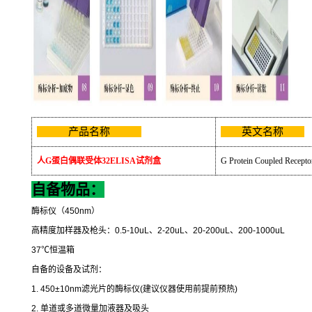
产品名称
英文名称
人
G
蛋白偶联受体
32ELISA
试剂盒
G Protein Coupled Recept
自备物品：
酶标仪（
450nm
）
高精度加样器及枪头：
0.5-10uL
、
2-20uL
、
20-200uL
、
200-1000uL
37
℃
恒温箱
自备的设备及试剂：
1. 450±10nm
滤光片的酶标仪
(
建议仪器使用前提前预热
)
2.
单道或多道微量加液器及吸头