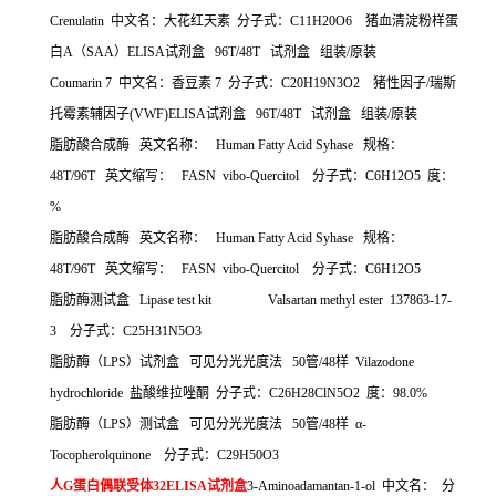
Crenulatin
中文名：大花红天素
分子式：
C11H20O6
猪血清淀粉样蛋
白
A
（
SAA
）
ELISA
试剂盒
96T/48T
试剂盒
组装
/
原装
Coumarin 7
中文名：香豆素
7
分子式：
C20H19N3O2
猪性因子
/
瑞斯
托霉素辅因子
(VWF)ELISA
试剂盒
96T/48T
试剂盒
组装
/
原装
脂肪酸合成酶
英文名称：
Human Fatty Acid Syhase
规格：
48T/96T
英文缩写：
FASN vibo-Quercitol
分子式：
C6H12O5
度：
%
脂肪酸合成酶
英文名称：
Human Fatty Acid Syhase
规格：
48T/96T
英文缩写：
FASN vibo-Quercitol
分子式：
C6H12O5
脂肪酶测试盒
Lipase test kit Valsartan methyl ester 137863-17-
3
分子式：
C25H31N5O3
脂肪酶（
LPS
）试剂盒
可见分光光度法
50
管
/48
样
Vilazodone
hydrochloride
盐酸维拉唑酮
分子式：
C26H28ClN5O2
度：
98.0%
脂肪酶（
LPS
）测试盒
可见分光光度法
50
管
/48
样
α
-
Tocopherolquinone
分子式：
C29H50O3
人
G
蛋白偶联受体
32ELISA
试剂盒
3-Aminoadamantan-1-ol
中文名：
分