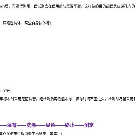
min
后，再进行测定，使试剂盒在使用前与室温平衡，这样做的目的能使反应微孔内的
、异嗜性抗体、某些自身抗体等；
不全等；
集标本时采用无菌试管，经检测后再低温冻存；保存时间不宜过久，检测时尽量采用
——
温育
——
洗涤
——
显色
——
终止
——
测定
客户在使用过程中测不出结果，等等！）