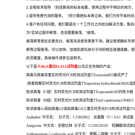
2.
全程技术指导
.
（包括售前的标本收集，使用过程中不明白的地方，
3.
提供免费代测的服务。（你只需把标本寄过来，我们为你节省时间
4.
客户有任何问题，我们都是在一个工作日之内给出解决方案。售后
为
*
实验过程中孵育、洗涤需要振荡、
*
振荡。
振荡孵育使反应更充分，振荡洗涤使背景更干净。建议使用酶标专用
孵育过程振荡，可以加快、加强抗原抗体分子间的相互碰撞接触，使
的灵敏度，具体操作请参见说明书。
以下是
人
MxA
蛋白
ELISA
试剂盒
公司正在热销的产品：
病毒与病毒双重实时荧光
PCR
检测试剂盒
TTroxerutin855
曲克芦丁
-
病毒核酸实时荧光
PCR
检测试剂盒
TTropisetron hydrochloride58262
盐
轮状病毒（
C
组）实时荧光
PCR
检测试剂盒
TTropicamide185
托吡卡胺
轮状病毒（
B
组）实时荧光
PCR
检测试剂盒
TTrityl candesartan1394812
轮状病毒
A/
诺如病毒
GI/
诺如病毒
GII
三重实时荧光
PCR
检测试剂盒
TTr
Araliadiol
中文名：
分子式：
C15H20O2
总基酸（
T
－
AA
）测试盒
T
Antipyrine
中文名：安替比林
分子式：
C11H12N2O
羟脯酸测试前
Anthraquinone-2-carboxylic acid
中文名：蒽醌
-2-
羧酸
分子式：
C15H8O