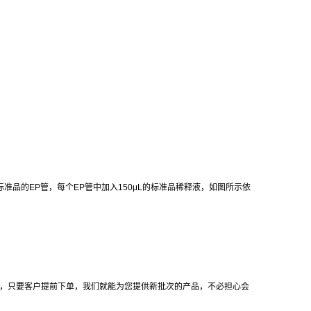
标准品的
EP
管，每个
EP
管中加入
150μL
的标准品稀释液，如图所示依
号，只要客户提前下单，我们就能为您提供新批次的产品，不必担心会