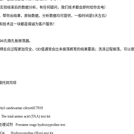
实验结束后的数据分析，有任何疑问，我们技术都会即时给你去电）
，帮你出结果，原始数据，分析数据均可提供，一般时间是
5
天左右）
和技术这一块都是竭诚为客户服务！
96
孔微孔板振荡器。
得反应过程更加完全，
OD
值通常会比未振荡孵育的结果要高；洗涤过程振荡，可以
酸托烷司琼
ityl candesartan cilexetil17919
he total amino acid (TAA) test kit
处理试剂
Preeatme reage hydroxyproline test
4 Hydroxyproline (Hyp) test kit