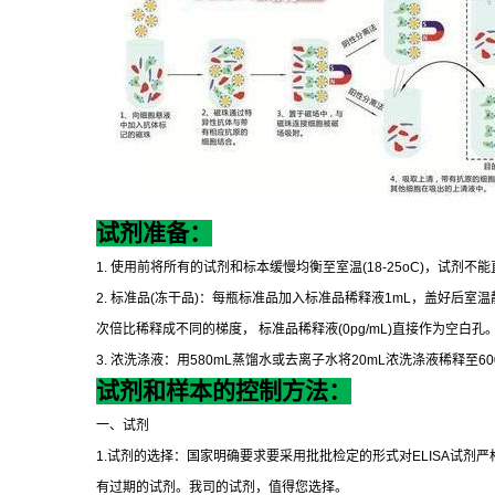
试剂准备：
1.
使用前将所有的试剂和标本缓慢均衡至室温
(18-25oC)
，试剂不能
2.
标准品
(
冻干品
)
：每瓶标准品加入标准品稀释液
1mL
，盖好后室温
次倍比稀释成不同的梯度，
标准品稀释液
(0pg/mL)
直接作为空白孔
3.
浓洗涤液：用
580mL
蒸馏水或去离子水将
20mL
浓洗涤液稀释至
6
试剂和样本的控制方法：
一、试剂
1.
试剂的选择：国家明确要求要采用批批检定的形式对
ELISA
试剂严
有过期的试剂。我司的试剂，值得您选择。