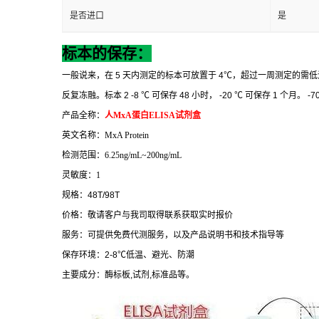
是否进口
是
标本的保存：
一般说来，在
5
天内测定的标本可放置于
4
℃
，超过一周测定的需低
反复冻融。标本
2 -8
℃
可保存
48
小时，
-20
℃
可保存
1
个月。
-7
产品全称：
人
MxA
蛋白
ELISA
试剂盒
英文名称：
MxA Protein
检测范围：
6.25ng/mL~200ng/mL
灵敏度：
1
规格：
48T/98T
价格：敬请客户与我司取得联系获取实时报价
服务：可提供免费代测服务，以及产品说明书和技术指导等
保存环境：
2-8
℃
低温、避光、防潮
主要成分：酶标板
,
试剂
,
标准品等。