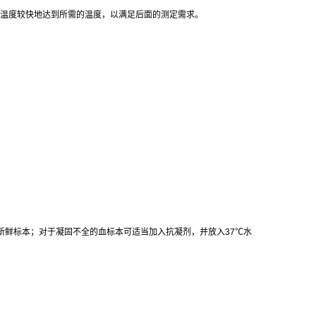
温度较快地达到所需的温度，以满足后面的测定需求。
新鲜标本；对于凝固不全的血标本可适当加入抗凝剂，并放入
37
℃
水