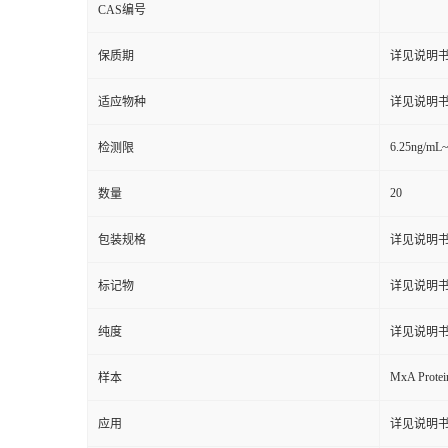
CAS编号
保质期
详见说明
适应物种
详见说明
6.25ng/mL
检测限
20
数量
包装规格
详见说明
标记物
详见说明
纯度
详见说明
MxA Protei
样本
应用
详见说明