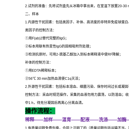
2.
试剂的准备：先将试剂盒先从冰箱中拿出来，在室温下放置
20-30 
二、样本
1.
内源性干扰因素：包括类因子、补体、高浓度的非特异免疫球蛋白
类因子的控制方法：
①
用
F(ab)2
替代完整的
IgG
；
②
标本用联有热变性
IgG
的固相吸附剂处理；
③
检测抗原时，可用
2-
巯基乙醇加入到标本稀释液中使
RF
降解；
补体的控制方法：
①
用
EDTA
稀释标本；
②
56
℃
30 min
加热血清使
C1q
灭活；
2.
外源性干扰因素：包括标本溶血、细菌污染、保存时间过长或凝固
控制方法：采血时规范操作，采集的血液勿用力震荡，以防溶血；收
中
1 h
，待充分凝固后再离心分离血清。
操作流程：
稀释
——
加样
——
温育
——
配液
——
洗涤
——
加酶
1.
有质量问题免费包换，合同上注明了的（质量问题包括运输不当，