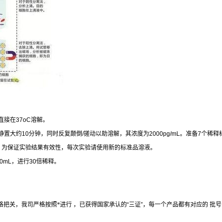
直接在
37oC
溶解。
静置大约
10
分钟，同时反复颠倒
/
搓动以助溶解，其浓度为
2000pg/mL
。准备
7
个稀释
。为保证实验结果有效性，每次实验请使用新的标准品溶液。
00mL
，进行
30
倍稀释。
格把关，我司严格按照*进行 ，已获得国家承认的
“
三证
”
，每一个产品都有对应的 批