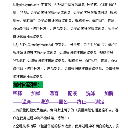
6-Hydroxyrubiadin
中文名：
6-
羟基甲基异茜草素
分子式：
C15H10O5
度：
97.5%
兔子α
2
抗纤溶酶
elisa
试剂盒
兔子α
2
抗纤溶酶试剂盒
规格
型号：
96T/48T
兔子α
2
抗纤溶酶试剂盒，规格型号：
96T/48T
，来源：
elisa
试剂盒（进口分装），产品别名：兔子α
2
抗纤溶酶试剂盒、兔子α
2
抗纤溶酶
elisa
试剂盒
1,5,15-Tri-O-methylmorindol
中文名：
分子式：
C18H16O6
度：
98.0%
兔增殖细胞核抗原
elisa
试剂盒
兔增殖细胞核抗原试剂盒
规格型号：
96T/48T
兔增殖细胞核抗原试剂盒，规格型号：
96T/48T
，来源：
elisa
试剂盒（进口分装），产品别名：兔增殖细胞核抗原试剂盒、兔增殖细
胞核抗原
elisa
试剂盒
操作流程：
稀释
——
加样
——
温育
——
配液
——
洗涤
——
加酶
——
温育
——
洗涤
——
显色
——
终止
——
测定
1.
有质量问题免费包换，合同上注明了的（质量问题包括运输不当，客
户在使用过程中测不出结果，等等！）
2.
全程技术指导
.
（包括售前的标本收集，使用过程中不明白的地方，实