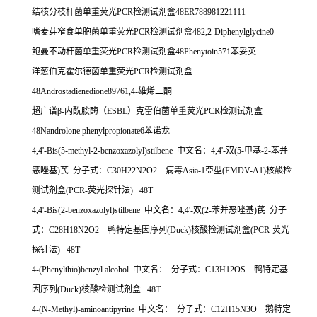
结核分枝杆菌单重荧光
PCR
检测试剂盒
48ER788981221111
嗜麦芽窄食单胞菌单重荧光
PCR
检测试剂盒
482,2-Diphenylglycine0
鲍曼不动杆菌单重荧光
PCR
检测试剂盒
48Phenytoin571
苯妥英
洋葱伯克霍尔德菌单重荧光
PCR
检测试剂盒
48Androstadienedione89761,4-
雄烯二酮
超广谱β
-
内酰胺酶（
ESBL
）克雷伯菌单重荧光
PCR
检测试剂盒
48Nandrolone phenylpropionate6
苯诺龙
4,4'-Bis(5-methyl-2-benzoxazolyl)stilbene
中文名：
4,4'-
双
(5-
甲基
-2-
苯并
恶唑基
)
芪
分子式：
C30H22N2O2
病毒
Asia-1
亞型
(FMDV-A1)
核酸检
测试剂盒
(PCR-
荧光探针法
) 48T
4,4'-Bis(2-benzoxazolyl)stilbene
中文名：
4,4'-
双
(2-
苯并恶唑基
)
芪
分子
式：
C28H18N2O2
鸭特定基因序列
(Duck)
核酸检测试剂盒
(PCR-
荧光
探针法
) 48T
4-(Phenylthio)benzyl alcohol
中文名：
分子式：
C13H12OS
鸭特定基
因序列
(Duck)
核酸检测试剂盒
48T
4-(N-Methyl)-aminoantipyrine
中文名：
分子式：
C12H15N3O
鹅特定