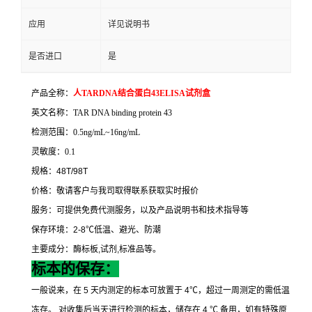
应用
详见说明书
是否进口
是
产品全称：
人
TARDNA
结合蛋白
43ELISA
试剂盒
英文名称：
TAR DNA binding protein 43
检测范围：
0.5ng/mL~16ng/mL
灵敏度：
0.1
规格：
48T/98T
价格：敬请客户与我司取得联系获取实时报价
服务：可提供免费代测服务，以及产品说明书和技术指导等
保存环境：
2-8
℃
低温、避光、防潮
主要成分：酶标板
,
试剂
,
标准品等。
标本的保存：
一般说来，在
5
天内测定的标本可放置于
4
℃
，超过一周测定的需低温
冻存。
对收集后当天进行检测的标本，储存在
4
℃
备用，如有特殊原