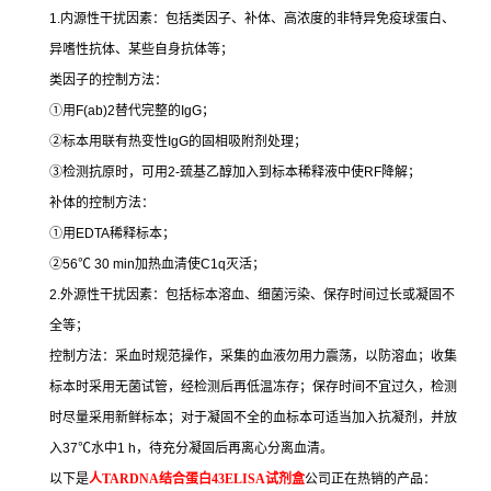
1.
内源性干扰因素：包括类因子、补体、高浓度的非特异免疫球蛋白、
异嗜性抗体、某些自身抗体等；
类因子的控制方法：
①
用
F(ab)2
替代完整的
IgG
；
②
标本用联有热变性
IgG
的固相吸附剂处理；
③
检测抗原时，可用
2-
巯基乙醇加入到标本稀释液中使
RF
降解；
补体的控制方法：
①
用
EDTA
稀释标本；
②
56
℃
30 min
加热血清使
C1q
灭活；
2.
外源性干扰因素：包括标本溶血、细菌污染、保存时间过长或凝固不
全等；
控制方法：采血时规范操作，采集的血液勿用力震荡，以防溶血；收集
标本时采用无菌试管，经检测后再低温冻存；保存时间不宜过久，检测
时尽量采用新鲜标本；对于凝固不全的血标本可适当加入抗凝剂，并放
入
37
℃
水中
1 h
，待充分凝固后再离心分离血清。
以下是
人
TARDNA
结合蛋白
43ELISA
试剂盒
公司正在热销的产品：