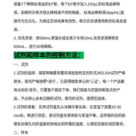
准备
7
个稀释标准品的
EP
管，每个
EP
管中加入
150μL
的标准品稀释
液，如图所示依次倍比稀释成不同的梯度，
标准品稀释液
(0pg/mL)
直
接作为空白孔。为保证实验结果有效性，每次实验请使用新的标准品溶
液。
3.
浓洗涤液：用
580mL
蒸馏水或去离子水将
20mL
浓洗涤液稀释至
600mL
，进行
30
倍稀释。
试剂和样本的控制方法：
一、试剂
1.
试剂的选择：国家明确要求要采用批批检定的形式对
ELISA
试剂严格
把关，我司严格按照*进行 ，已获得国家承认的
“
三证
”
，每一个产品都
有对应的 批号，只要客户提前下单，我们就能为您提供新批次的产
品，不必担心会有过期的试剂。我司的试剂，值得您选择。
2.
试剂的准备：先将试剂盒先从冰箱中拿出来，在室温下放置
20-30
min
后，再进行测定，使试剂盒在使用前与室温平衡，这样做的目的能
使反应微孔内的温度较快地达到所需的温度，以满足后面的测定需求。
二、样本