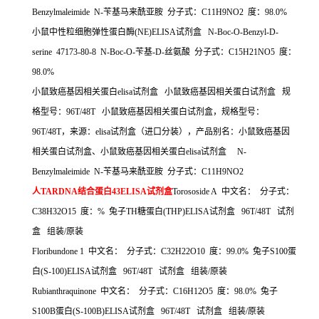
Benzylmaleimide N-
苄基马来酰亚胺
分子式：
C11H9NO2
度：
98.0%
小鼠中性粒细胞弹性蛋白酶
(NE)ELISA
试剂盒
N-Boc-O-Benzyl-D-
serine 47173-80-8 N-Boc-O-
苄基
-D-
丝氨酸
分子式：
C15H21NO5
度：
98.0%
小鼠致癌基因相关蛋白
elisa
试剂盒
小鼠致癌基因相关蛋白试剂盒
规
格型号：
96T/48T
小鼠致癌基因相关蛋白试剂盒，规格型号：
96T/48T
，来源：
elisa
试剂盒（进口分装），产品别名：小鼠致癌基因
相关蛋白试剂盒、小鼠致癌基因相关蛋白
elisa
试剂盒
N-
Benzylmaleimide N-
苄基马来酰亚胺
分子式：
C11H9NO2
人
TARDNA
结合蛋白
43ELISA
试剂盒
Torososide A
中文名：
分子式：
C38H32O15
度：
%
兔子
TH
糖蛋白
(THP)ELISA
试剂盒
96T/48T
试剂
盒
组装
/
原装
Floribundone 1
中文名：
分子式：
C32H22O10
度：
99.0%
兔子
S100
蛋
白
(S-100)ELISA
试剂盒
96T/48T
试剂盒
组装
/
原装
Rubianthraquinone
中文名：
分子式：
C16H12O5
度：
98.0%
兔子
S100B
蛋白
(S-100B)ELISA
试剂盒
96T/48T
试剂盒
组装
/
原装