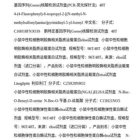
基因序列
(Goose)
核酸检测试剂盒
(PCR-
荧光探针法
) 48T
4-(4-Fluorophenyl)-6-isopropyl-2-[(N-methyl-N-
methylsulfonyl)amino]pyrimidinyl-5-yl-formyl
中文名：
分子式：
C16H18FN3O3S
鹅特定基因序列
(Goose)
核酸检测试剂盒
48T
小鼠中性粒细胞明胶酶相关脂质运载蛋白
elisa
试剂盒
小鼠中性粒细胞
明胶酶相关脂质运载蛋白试剂盒
规格型号：
96T/48T
小鼠中性粒细胞
明胶酶相关脂质运载蛋白试剂盒，规格型号：
96T/48T
，来源：
elisa
试
剂盒（进口分装），产品别名：小鼠中性粒细胞明胶酶相关脂质运载蛋
白试剂盒、小鼠中性粒细胞明胶酶相关脂质运载蛋白
eisa
试剂盒
Linagliptin
利拉利汀
分子式：
C25H28N8O2
小鼠中性粒细胞明胶酶相关脂质运载蛋白
(NGAL)ELISA
试剂盒
N-Boc-
O-Benzyl-D-serine N-Boc-O-
苄基
-D-
丝氨酸
分子式：
C15H21NO5
小鼠中性粒细胞弹性蛋白酶
elisa
试剂盒
小鼠中性粒细胞弹性蛋白酶试
剂盒
规格型号：
96T/48T
小鼠中性粒细胞弹性蛋白酶试剂盒，规格型
号：
96T/48T
，来源：
elisa
试剂盒（进口分装），产品别名：小鼠中性
粒细胞弹性蛋白酶试剂盒、小鼠中性粒细胞弹性蛋白酶
elisa
试剂盒
N-