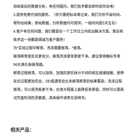
验结束后的数据分析，有任何疑问，我们技术都会即时给你去电）
3.
提供免费代测的服务。（你只需把标本寄过来，我们为你节省时间，
帮你出结果，原始数据，分析数据均可提供，一般时间是
5
天左右）
4.
客户有任何问题，我们都是在一个工作日之内给出解决方案。售后和
技术这一块都是竭诚为客户服务！
为
*
实验过程中孵育、洗涤需要振荡、
*
振荡。
振荡孵育使反应更充分，振荡洗涤使背景更干净。建议使用酶标专用
96
孔微孔板振荡器。
孵育过程振荡，可以加快、加强抗原抗体分子间的相互碰撞接触，使得
反应过程更加完全，
OD
值通常会比未振荡孵育的结果要高；洗涤过程
振荡，可以使洗板更干净，在很大程度上能降低背景值，同时可以提高
试剂盒检测的灵敏度，具体操作请参见说明书。
相关产品：