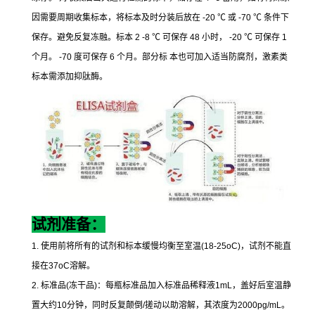
因需要周期收集标本，将标本及时分装后放在
-20
℃
或
-70
℃
条件下
保存。避免反复冻融。标本
2 -8
℃
可保存
48
小时，
-20
℃
可保存
1
个月。
-70
度可保存
6
个月。部分标
本也可加入适当防腐剂，激素类
标本需添加抑肽酶。
试剂准备：
1.
使用前将所有的试剂和标本缓慢均衡至室温
(18-25oC)
，试剂不能直
接在
37oC
溶解。
2.
标准品
(
冻干品
)
：每瓶标准品加入标准品稀释液
1mL
，盖好后室温静
置大约
10
分钟，同时反复颠倒
/
搓动以助溶解，其浓度为
2000pg/mL
。