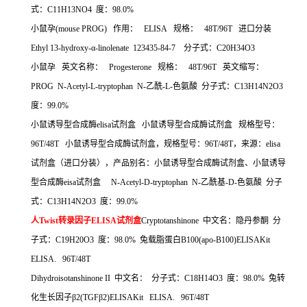
式：
C11H13NO4
度：
98.0%
小鼠孕
(mouse PROG)
作用：
ELISA
规格：
48T/96T
进口分装
Ethyl 13-hydroxy-
α
-linolenate 123435-84-7
分子式：
C20H34O3
小鼠孕
英文名称：
Progesterone
规格：
48T/96T
英文缩写：
PROG N-Acetyl-L-tryptophan N-
乙酰
-L-
色氨酸
分子式：
C13H14N2O3
度：
99.0%
小鼠诱导型合成酶
elisa
试剂盒
小鼠诱导型合成酶试剂盒
规格型号：
96T/48T
小鼠诱导型合成酶试剂盒，规格型号：
96T/48T
，来源：
elisa
试剂盒（进口分装），产品别名：小鼠诱导型合成酶试剂盒、小鼠诱导
型合成酶
eisa
试剂盒
N-Acetyl-D-tryptophan N-
乙酰基
-D-
色氨酸
分子
式：
C13H14N2O3
度：
99.0%
人
Twist
转录因子
ELISA
试剂盒
Cryptotanshinone
中文名：隐丹参酮
分
子式：
C19H20O3
度：
98.0%
兔载脂蛋白
B100(apo-B100)ELISAKit
ELISA. 96T/48T
Dihydroisotanshinone II
中文名：
分子式：
C18H14O3
度：
98.0%
兔转
化生长因子β
2(TGF
β
2)ELISAKit ELISA. 96T/48T