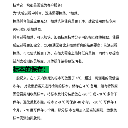
技术这一块都是竭诚为客户服务！
为
*
实验过程中孵育、洗涤需要振荡、
*
振荡。
振荡孵育使反应更充分，振荡洗涤使背景更干净。建议使用酶标专用
96
孔微孔板振荡器。
孵育过程振荡，可以加快、加强抗原抗体分子间的相互碰撞接触，使得
反应过程更加完全，
OD
值通常会比未振荡孵育的结果要高；洗涤过程
振荡，可以使洗板更干净，在很大程度上能降低背景值，同时可以提高
试剂盒检测的灵敏度，具体操作请参见说明书。
标本的保存：
一般说来，在
5
天内测定的标本可放置于
4
℃
，超过一周测定的需低温
冻存。
对收集后当天进行检测的标本，储存在
4
℃
备用，如有特殊原
因需要周期收集标本，将标本及时分装后放在
-20
℃
或
-70
℃
条件下
保存。避免反复冻融。标本
2 -8
℃
可保存
48
小时，
-20
℃
可保存
1
个月。
-70
度可保存
6
个月。部分标
本也可加入适当防腐剂，激素类
标本需添加抑肽酶。