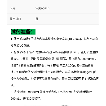
应用
详见说明书
是否进口
是
试剂准备：
1.
使用前将所有的试剂和标本缓慢均衡至室温
(18-25oC)
，试剂不能直
接在
37oC
溶解。
2.
标准品
(
冻干品
)
：每瓶标准品加入标准品稀释液
1mL
，盖好后室温静
置大约
10
分钟，同时反复颠倒
/
搓动以助溶解，其浓度为
2000pg/mL
。
准备
7
个稀释标准品的
EP
管，每个
EP
管中加入
150μL
的标准品稀释
液，如图所示依次倍比稀释成不同的梯度，
标准品稀释液
(0pg/mL)
直
接作为空白孔。为保证实验结果有效性，每次实验请使用新的标准品溶
液。
3.
浓洗涤液：用
580mL
蒸馏水或去离子水将
20mL
浓洗涤液稀释至
600mL
，进行
30
倍稀释。