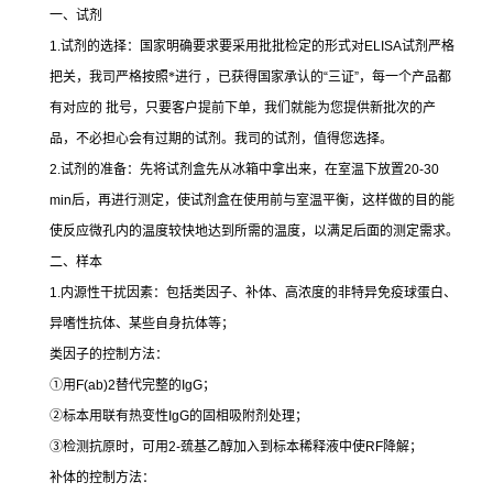
一、试剂
1.
试剂的选择：国家明确要求要采用批批检定的形式对
ELISA
试剂严格
把关，我司严格按照*进行 ，已获得国家承认的
“
三证
”
，每一个产品都
有对应的 批号，只要客户提前下单，我们就能为您提供新批次的产
品，不必担心会有过期的试剂。我司的试剂，值得您选择。
2.
试剂的准备：先将试剂盒先从冰箱中拿出来，在室温下放置
20-30
min
后，再进行测定，使试剂盒在使用前与室温平衡，这样做的目的能
使反应微孔内的温度较快地达到所需的温度，以满足后面的测定需求。
二、样本
1.
内源性干扰因素：包括类因子、补体、高浓度的非特异免疫球蛋白、
异嗜性抗体、某些自身抗体等；
类因子的控制方法：
①
用
F(ab)2
替代完整的
IgG
；
②
标本用联有热变性
IgG
的固相吸附剂处理；
③
检测抗原时，可用
2-
巯基乙醇加入到标本稀释液中使
RF
降解；
补体的控制方法：