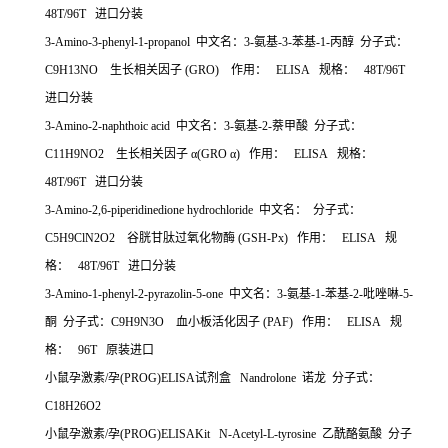
48T/96T
进口分装
3-Amino-3-phenyl-1-propanol
中文名：
3-
氨基
-3-
苯基
-1-
丙醇
分子式：
C9H13NO
生长相关因子
(GRO)
作用：
ELISA
规格：
48T/96T
进口分装
3-Amino-2-naphthoic acid
中文名：
3-
氨基
-2-
萘甲酸
分子式：
C11H9NO2
生长相关因子
α
(GRO
α
)
作用：
ELISA
规格：
48T/96T
进口分装
3-Amino-2,6-piperidinedione hydrochloride
中文名：
分子式：
C5H9ClN2O2
谷胱甘肽过氧化物酶
(GSH-Px)
作用：
ELISA
规
格：
48T/96T
进口分装
3-Amino-1-phenyl-2-pyrazolin-5-one
中文名：
3-
氨基
-1-
苯基
-2-
吡唑啉
-5-
酮
分子式：
C9H9N3O
血小板活化因子
(PAF)
作用：
ELISA
规
格：
96T
原装进口
小鼠孕激素
/
孕
(PROG)ELISA
试剂盒
Nandrolone
诺龙
分子式：
C18H26O2
小鼠孕激素
/
孕
(PROG)ELISAKit N-Acetyl-L-tyrosine
乙酰酪氨酸
分子