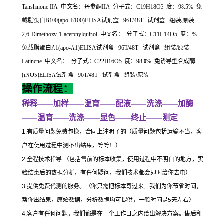
Tanshinone IIA
中文名：丹参酮
IIA
分子式：
C19H18O3
度：
98.5%
兔
载脂蛋白
B100(apo-B100)ELISA
试剂盒
96T/48T
试剂盒
组装
/
原装
2,6-Dimethoxy-1-acetonylquinol
中文名：
分子式：
C11H14O5
度：
%
兔载脂蛋白
A1(apo-A1)ELISA
试剂盒
96T/48T
试剂盒
组装
/
原装
Latinone
中文名：
分子式：
C22H16O5
度：
98.0%
兔诱导型合成酶
(iNOS)ELISA
试剂盒
96T/48T
试剂盒
组装
/
原装
操作流程：
稀释
——
加样
——
温育
——
配液
——
洗涤
——
加酶
——
温育
——
洗涤
——
显色
——
终止
——
测定
1.
有质量问题免费包换，合同上注明了的（质量问题包括运输不当，客
户在使用过程中测不出结果，等等！）
2.
全程技术指导
.
（包括售前的标本收集，使用过程中不明白的地方，实
验结束后的数据分析，有任何疑问，我们技术都会即时给你去电）
3.
提供免费代测的服务。（你只需把标本寄过来，我们为你节省时间，
帮你出结果，原始数据，分析数据均可提供，一般时间是
5
天左右）
4.
客户有任何问题，我们都是在一个工作日之内给出解决方案。售后和