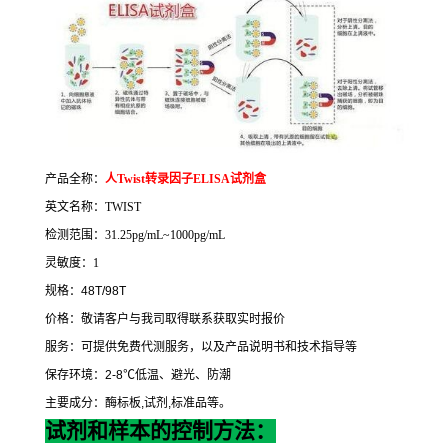
产品全称：
人
Twist
转录因子
ELISA
试剂盒
英文名称：
TWIST
检测范围：
31.25pg/mL~1000pg/mL
灵敏度：
1
规格：
48T/98T
价格：敬请客户与我司取得联系获取实时报价
服务：可提供免费代测服务，以及产品说明书和技术指导等
保存环境：
2-8
℃
低温、避光、防潮
主要成分：酶标板
,
试剂
,
标准品等。
试剂和样本的控制方法：