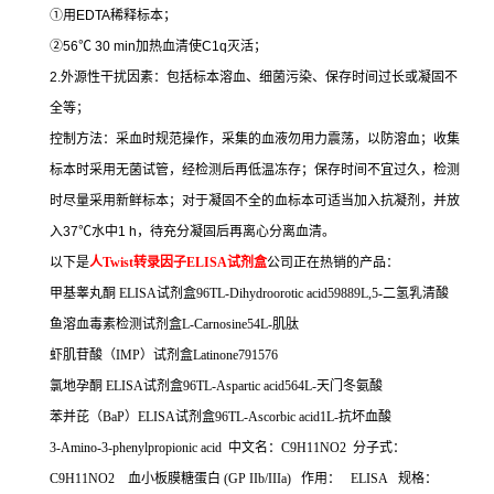
①
用
EDTA
稀释标本；
②
56
℃
30 min
加热血清使
C1q
灭活；
2.
外源性干扰因素：包括标本溶血、细菌污染、保存时间过长或凝固不
全等；
控制方法：采血时规范操作，采集的血液勿用力震荡，以防溶血；收集
标本时采用无菌试管，经检测后再低温冻存；保存时间不宜过久，检测
时尽量采用新鲜标本；对于凝固不全的血标本可适当加入抗凝剂，并放
入
37
℃
水中
1 h
，待充分凝固后再离心分离血清。
以下是
人
Twist
转录因子
ELISA
试剂盒
公司正在热销的产品：
甲基睾丸酮
ELISA
试剂盒
96TL-Dihydroorotic acid59889L,5-
二氢乳清酸
鱼溶血毒素检测试剂盒
L-Carnosine54L-
肌肽
虾肌苷酸（
IMP
）试剂盒
Latinone791576
氯地孕酮
ELISA
试剂盒
96TL-Aspartic acid564L-
天门冬氨酸
苯并芘（
BaP
）
ELISA
试剂盒
96TL-Ascorbic acid1L-
抗坏血酸
3-Amino-3-phenylpropionic acid
中文名：
C9H11NO2
分子式：
C9H11NO2
血小板膜糖蛋白
(GP IIb/IIIa)
作用：
ELISA
规格：