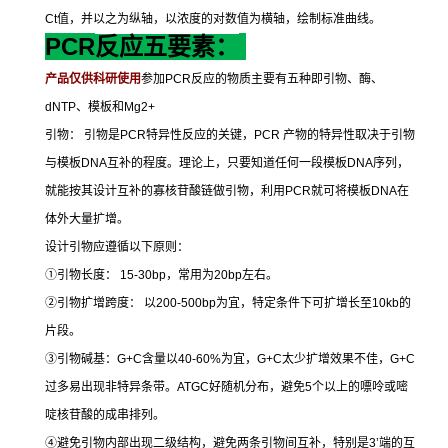
Ct
值，并以之为纵轴，以浓度的对数值为横轴，绘制标准曲线。
PCR
反应五要素：
产品仅供科研使用
参加
PCR
反应的物质主要有五种即引物、酶、
dNTP
、模板和
Mg2+
引物：
引物是
PCR
特异性反应的关键，
PCR
产物的特异性取决于引物
与模板
DNA
互补的程度。理论上，只要知道任何一段模板
DNA
序列，
就能按其设计互补的寡核苷酸链做引物，利用
PCR
就可将模板
DNA
在
体外大量扩增。
设计引物应遵循以下原则：
①
引物长度：
15-30bp
，常用为
20bp
左右。
②
引物扩增跨度：
以
200-500bp
为宜，特定条件下可扩增长至
10kb
的
片段。
③
引物碱基：
G+C
含量以
40-60%
为宜，
G+C
太少扩增效果不佳，
G+C
过多易出现非特异条带。
ATGC
好随机分布，避免
5
个以上的嘌呤或嘧
啶核苷酸的成串排列。
④
避免引物内部出现二级结构，避免两条引物间互补，特别是
3’
端的互