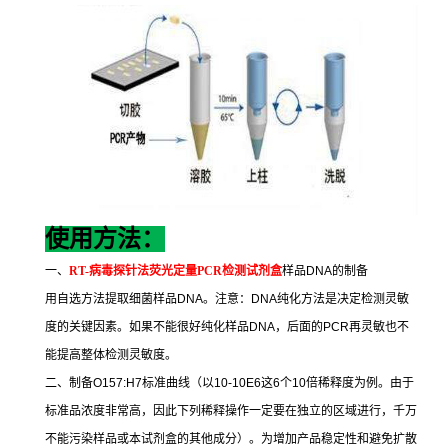
使用方法：
一、
RT-
病毒探针法荧光定量
PCR
检测试剂盒
样品
DNA
的制备
用自选方法提取细菌样品
DNA
。注意：
DNA
纯化方法是决定检测灵敏
度的关键因素。如果不能很好纯化样品
DNA
，后面的
PCR
再灵敏也不
能提高整体检测灵敏度。
二、制备
O157:H7
标准曲线（以
10-10E6
这
6
个
10
倍稀释度为例。由于
标准品浓度非常高，因此下列稀释操作一定要在独立的区域进行，千万
不能污染样品或本试剂盒的其他成分）。为增加产品稳定性和避免扩散