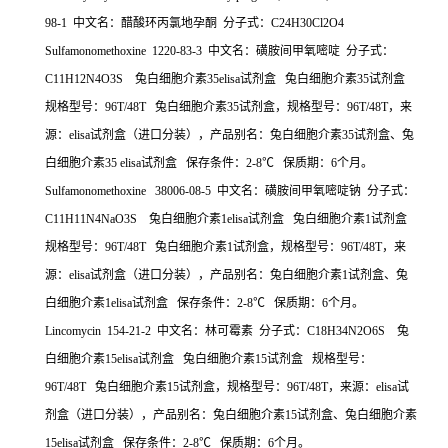
98-1
中文名：醋酸环丙氯地孕酮
分子式：
C24H30Cl2O4
Sulfamonomethoxine 1220-83-3
中文名：磺胺间甲氧嘧啶
分子式：
C11H12N4O3S
兔白细胞介素
35elisa
试剂盒
兔白细胞介素
35
试剂盒
规格型号：
96T/48T
兔白细胞介素
35
试剂盒，规格型号：
96T/48T
，来
源：
elisa
试剂盒（进口分装），产品别名：兔白细胞介素
35
试剂盒、兔
白细胞介素
35 elisa
试剂盒
保存条件：
2-8
℃
保质期：
6
个月。
Sulfamonomethoxine 38006-08-5
中文名：磺胺间甲氧嘧啶钠
分子式：
C11H11N4NaO3S
兔白细胞介素
1elisa
试剂盒
兔白细胞介素
1
试剂盒
规格型号：
96T/48T
兔白细胞介素
1
试剂盒，规格型号：
96T/48T
，来
源：
elisa
试剂盒（进口分装），产品别名：兔白细胞介素
1
试剂盒、兔
白细胞介素
1elisa
试剂盒
保存条件：
2-8
℃
保质期：
6
个月。
Lincomycin 154-21-2
中文名：林可霉素
分子式：
C18H34N2O6S
兔
白细胞介素
15elisa
试剂盒
兔白细胞介素
15
试剂盒
规格型号：
96T/48T
兔白细胞介素
15
试剂盒，规格型号：
96T/48T
，来源：
elisa
试
剂盒（进口分装），产品别名：兔白细胞介素
15
试剂盒、兔白细胞介素
15elisa
试剂盒
保存条件：
2-8
℃
保质期：
6
个月。