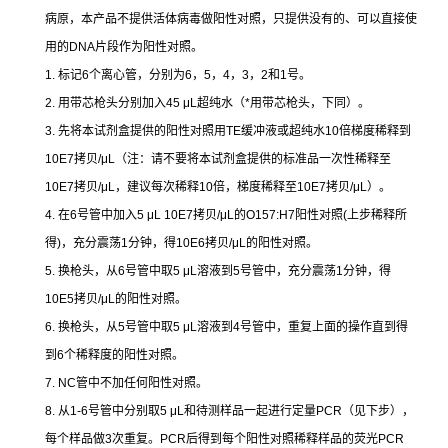
病原，本产品不提供活体病毒做阳性对照，只提供没有的、可以直接使
用的
DNA
片段作为阳性对照。
1.
标记
6
个离心管，分别为
6
，
5
，
4
，
3
，
2
和
1
号。
2.
用带芯枪头分别加入
45 μL
超纯水（
*
用带芯枪头，下同）。
3.
先将本试剂盒提供的阳性对照用
TE
缓冲液或超纯水
10
倍梯度稀释到
10E7
拷贝
/μL
（注：请不要将本试剂盒提供的标准品一次性稀释至
10E7
拷贝
/μL
，建议每次稀释
10
倍，梯度稀释至
10E7
拷贝
/μL
）。
4.
在
6
号管中加入
5 μL 10E7
拷贝
/μL
的
O157:H7
阳性对照
(
上步稀释所
得
)
，充分震荡
1
分钟，得
10E6
拷贝
/μL
的阳性对照。
5.
换枪头，从
6
号管中取
5 μL
溶液到
5
号管中，充分震荡
1
分钟，得
10E5
拷贝
/μL
的阳性对照。
6.
换枪头，从
5
号管中取
5 μL
溶液到
4
号管中，重复上面的操作直到得
到
6
个稀释度的阳性对照。
7. NC
管中不加任何阳性对照。
8.
从
1-6
号管中分别取
5 μL
和待测样品一起进行定量
PCR
（见下步），
每个样品做
3
次重复。
PCR
后得到每个阳性对照稀释样品的荧光
PCR