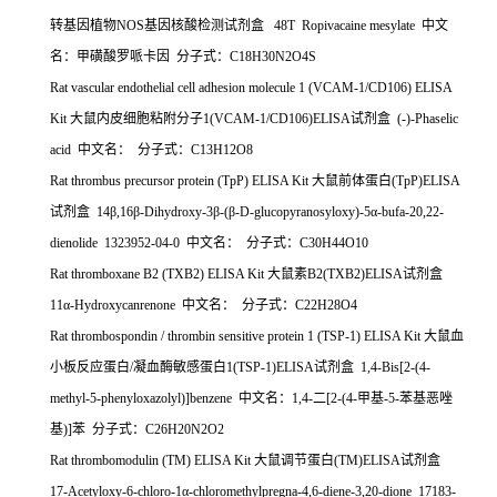
转基因植物
NOS
基因核酸检测试剂盒
48T Ropivacaine mesylate
中文
名：甲磺酸罗哌卡因
分子式：
C18H30N2O4S
Rat vascular endothelial cell adhesion molecule 1 (VCAM-1/CD106) ELISA
Kit
大鼠内皮细胞粘附分子
1(VCAM-1/CD106)ELISA
试剂盒
(-)-Phaselic
acid
中文名：
分子式：
C13H12O8
Rat thrombus precursor protein (TpP) ELISA Kit
大鼠前体蛋白
(TpP)ELISA
试剂盒
14
β
,16
β
-Dihydroxy-3
β
-(
β
-D-glucopyranosyloxy)-5
α
-bufa-20,22-
dienolide 1323952-04-0
中文名：
分子式：
C30H44O10
Rat thromboxane B2 (TXB2) ELISA Kit
大鼠素
B2(TXB2)ELISA
试剂盒
11
α
-Hydroxycanrenone
中文名：
分子式：
C22H28O4
Rat thrombospondin / thrombin sensitive protein 1 (TSP-1) ELISA Kit
大鼠血
小板反应蛋白
/
凝血酶敏感蛋白
1(TSP-1)ELISA
试剂盒
1,4-Bis[2-(4-
methyl-5-phenyloxazolyl)]benzene
中文名：
1,4-
二
[2-(4-
甲基
-5-
苯基恶唑
基
)]
苯
分子式：
C26H20N2O2
Rat thrombomodulin (TM) ELISA Kit
大鼠调节蛋白
(TM)ELISA
试剂盒
17-Acetyloxy-6-chloro-1
α
-chloromethylpregna-4,6-diene-3,20-dione 17183-