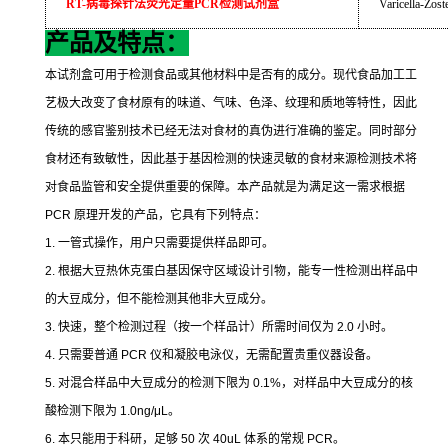
RT-
病毒探针法荧光定量
PCR
检测试剂盒
Varicella-Zos
产品及特点：
本试剂盒可用于检测食品或其他材料中是否有的成分。现代食品加工工
艺极大改变了食材原有的味道、气味、色泽、纹理和质地等特性，因此
传统的感官鉴别技术已经无法对食材的真伪进行准确的鉴定。同时部分
食材还有致敏性，因此基于基因检测的快速灵敏的食材来源检测技术将
对食品监管和安全提供重要的保障。本产品就是为满足这一需求根据
PCR
原理开发的产品，它具有下列特点：
1.
一管式操作，用户只需要提供样品即可。
2.
根据大豆热休克蛋白基因保守区域设计引物，能专一性检测出样品中
的大豆成分，但不能检测其他非大豆成分。
3.
快速，整个检测过程（按一个样品计）所需时间仅为
2.0
小时。
4.
只需要普通
PCR
仪和凝胶电泳仪，无需配置贵重仪器设备。
5.
对混合样品中大豆成分的检测下限为
0.1%
，对样品中大豆成分的核
酸检测下限为
1.0ng/μL
。
6.
本只能用于科研，足够
50
次
40uL
体系的常规
PCR
。