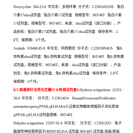
Doxycycline 564-25-0
中文名：多西环素
分子式：
C22H24N2O8
兔白
介素
17elisa
试剂盒
兔白介素
17
试剂盒
规格型号：
96T/48T
兔白介素
17
试剂盒，规格型号：
96T/48T
，来源：
elisa
试剂盒（进口分装），产
品别名：兔白介素
17
试剂盒、兔白介素
17 elisa
试剂盒
保存条件：
2-
8
℃
保质期：
6
个月。
Axitinib 319460-85-0
中文名：阿西替尼
分子式：
C22H18N4OS
兔
8-
异构素
elisa
试剂盒
兔
8-
异构素试剂盒
规格型号：
96T/48T
兔
8-
异构素
试剂盒，规格型号：
96T/48T
，来源：
elisa
试剂盒（进口分装），产品
别名：兔
8-
异构素试剂盒、兔
8-
异构素
elisa
试剂盒
保存条件：
2-8
℃
保质期：
6
个月。
RT-
病毒探针法荧光定量
PCR
检测试剂盒
9-Hydroxy-
α
-lapachone 22333-
58-0
中文名：
分子式：
C15H14O4 HumanPeroxisomeProliferator-
activatedreceptor
γ
,PPAR-
γ
ELISAKit
人过氧化物酶体增殖因子活化受体
γ
(PPAR-
γ
)ELISA
试剂盒规格：
96T/48T
Dehydro-
α
-lapachone 15297-92-4
中文名：
分子式：
C15H12O3
兔子
脑源性神经营养因子
(BDNF)ELISA
试剂盒
96T/48T
试剂盒
组装
/
原装