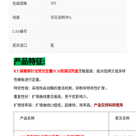
50T
包装规格
纯度
详见说明书%
CAS编号
是否进口
是
:
产品特征
RT-
病毒探针法荧光定量
PCR
检测试剂盒
灵敏度高：能对低拷贝或多样
性模板进行定量。
特异性强：采用热启动酶的激活机制，抑制非特异性扩增
。
重复性好：扩增曲线重合度高，受干扰影响少。
扩增效率高：扩增曲线
Ct
值低，起峰快，效率高。
产品仅供科研使用
产品名称
英文名称