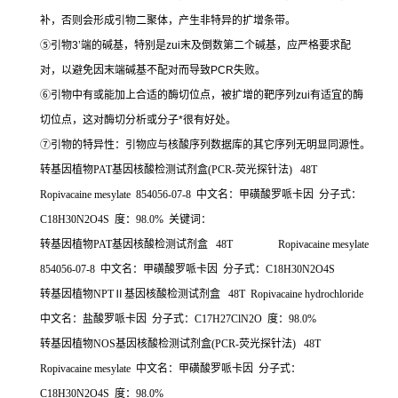
补，否则会形成引物二聚体，产生非特异的扩增条带。
⑤
引物
3’
端的碱基，特别是
zui
末及倒数第二个碱基，应严格要求配
对，以避免因末端碱基不配对而导致
PCR
失败。
⑥
引物中有或能加上合适的酶切位点，被扩增的靶序列
zui
有适宜的酶
切位点，这对酶切分析或分子
*
很有好处。
⑦
引物的特异性：引物应与核酸序列数据库的其它序列无明显同源性。
转基因植物
PAT
基因核酸检测试剂盒
(PCR-
荧光探针法
) 48T
Ropivacaine mesylate 854056-07-8
中文名：甲磺酸罗哌卡因
分子式：
C18H30N2O4S
度：
98.0%
关键词：
转基因植物
PAT
基因核酸检测试剂盒
48T Ropivacaine mesylate
854056-07-8
中文名：甲磺酸罗哌卡因
分子式：
C18H30N2O4S
转基因植物
NPT
Ⅱ基因核酸检测试剂盒
48T Ropivacaine hydrochloride
中文名：盐酸罗哌卡因
分子式：
C17H27ClN2O
度：
98.0%
转基因植物
NOS
基因核酸检测试剂盒
(PCR-
荧光探针法
) 48T
Ropivacaine mesylate
中文名：甲磺酸罗哌卡因
分子式：
C18H30N2O4S
度：
98.0%