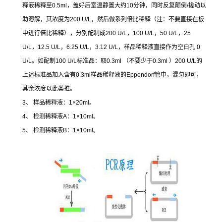
释液稀释至
0.5ml
，盖好后室温静置大约
10
分钟，同时反复颠倒
/
搓动以
助溶解，其浓度为
200 U/L
，然后做系列倍比稀释（注：不要直接在板
中进行倍比稀释），分别配制成
200 U/L
，
100 U/L
，
50 U/L
，
25
U/L
，
12.5 U/L
，
6.25 U/L
，
3.12 U/L
，样品稀释液直接作为空白孔
0
U/L
。如配制
100 U/L
标准品：取
0.3ml
（不要少于
0.3ml
）
200 U/L
的
上述标准品加入含有
0.3ml
样品稀释液的
Eppendorf
管中，混匀即可，
其余浓度以此类推。
3
、
样品稀释液：
1×20ml
。
4
、
检测稀释液
A
：
1×10ml
。
5
、
检测稀释液
B
：
1×10ml
。