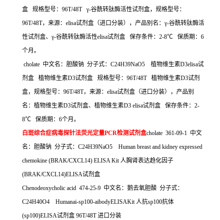
盒
规格型号：
96T/48T
γ
-
谷酰转肽酶活性试剂盒，规格型号：
96T/48T
，来源：
elisa
试剂盒（进口分装），产品别名：γ
-
谷酰转肽酶活
性试剂盒、γ
-
谷酰转肽酶活性
elisa
试剂盒
保存条件：
2-8
℃
保质期：
6
个月。
cholate
中文名：胆酸钠
分子式：
C24H39NaO5
植物维生素
D3elisa
试
剂盒
植物维生素
D3
试剂盒
规格型号：
96T/48T
植物维生素
D3
试剂
盒，规格型号：
96T/48T
，来源：
elisa
试剂盒（进口分装），产品别
名：植物维生素
D3
试剂盒、植物维生素
D3 elisa
试剂盒
保存条件：
2-
8
℃
保质期：
6
个月。
白斑综合症病毒探针法荧光定量
PCR
检测试剂盒
cholate 361-09-1
中文
名：胆酸钠
分子式：
C24H39NaO5 Human breast and kidney expressed
chemokine (BRAK/CXCL14) ELISA Kit
人胸肾表达趋化因子
(BRAK/CXCL14)ELISA
试剂盒
Chenodeoxycholic acid 474-25-9
中文名：鹅去氧胆酸
分子式：
C24H40O4 Humanai-sp100-aibodyELISAKit
人抗
sp100
抗体
(sp100)ELISA
试剂盒
96T/48T
进口分装