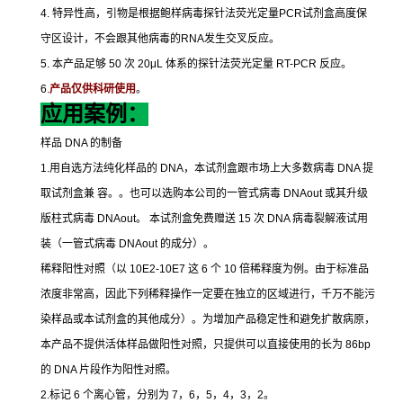
4.
特异性高，引物是根据鲍样病毒探针法荧光定量
PCR
试剂盒高度保
守区设计，不会跟其他病毒的
RNA
发生交叉反应。
5.
本产品足够
50
次
20μL
体系的探针法荧光定量
RT-PCR
反应。
6.
产品仅供科研使用
。
应用案例：
样品
DNA
的制备
1.
用自选方法纯化样品的
DNA
，本试剂盒跟市场上大多数病毒
DNA
提
取试剂盒兼
容。。也可以选购本公司的一管式病毒
DNAout
或其升级
版柱式病毒
DNAout
。
本试剂盒免费赠送
15
次
DNA
病毒裂解液试用
装（一管式病毒
DNAout
的成分）。
稀释阳性对照（以
10E2-10E7
这
6
个
10
倍稀释度为例。由于标准品
浓度非常高，因此下列稀释操作一定要在独立的区域进行，千万不能污
染样品或本试剂盒的其他成分）。为增加产品稳定性和避免扩散病原，
本产品不提供活体样品做阳性对照，只提供可以直接使用的长为
86bp
的
DNA
片段作为阳性对照。
2.
标记
6
个离心管，分别为
7
，
6
，
5
，
4
，
3
，
2
。