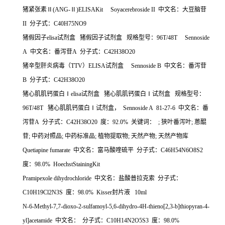
猪紧张素Ⅱ
(ANG-
Ⅱ
)ELISAKit Soyacerebroside II
中文名：大豆脑苷
II
分子式：
C40H75NO9
猪假因子
elisa
试剂盒
猪假因子试剂盒
规格型号：
96T/48T Sennoside
A
中文名：番泻苷
A
分子式：
C42H38O20
猪辛型肝炎病毒（
TTV
）
ELISA
试剂盒
Sennoside B
中文名：番泻苷
B
分子式：
C42H38O20
猪心肌肌钙蛋白Ⅰ
elisa
试剂盒
猪心肌肌钙蛋白Ⅰ试剂盒
规格型号：
96T/48T
猪心肌肌钙蛋白Ⅰ试剂盒，
Sennoside A 81-27-6
中文名：番
泻苷
A
分子式：
C42H38O20
度：
92.0%
关键词：
;
狭叶番泻叶
;
蒽醌
苷
;
中药对照品
;
中药标准品
;
植物提取物
;
天然产物
;
天然产物库
Quetiapine fumarate
中文名：富马酸喹硫平
分子式：
C46H54N6O8S2
度：
98.0% HoechstStainingKit
Pramipexole dihydrochloride
中文名：盐酸普拉克索
分子式：
C10H19Cl2N3S
度：
98.0% Kisser
封片液
10ml
N-6-Methyl-7,7-dioxo-2-sulfamoyl-5,6-dihydro-4H-thieno[2,3-b]thiopyran-4-
yl]acetamide
中文名：
分子式：
C10H14N2O5S3
度：
98.0%