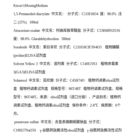
Kisser'sMouingMedium
1,5-Pentanediol diacrylate
中文名：
分子式：
C11H16O4
度：
98.0%
戊
二
(25%) 100ml
Atracurium oxalate
中文名：阿曲库胺草酸盐
分子式：
C53H68N2O16
度：
98.0% Glaraldehydesolion 500ml
Sorafenib
中文名：索拉非尼
分子式：
C21H16ClF3N4O3
植物脯酸
(proline)ELISA
试剂盒
Solvent Yellow 3
中文名：溶剂黄
分子式：
C14H15N3
植物赤霉素
3(GA3)ELISA
试剂盒
Solanesol
中文名：茄尼醇
分子式：
C45H74O
植物钙调素
elisa
试剂
盒
植物钙调素试剂盒
规格型号：
96T/48T
植物钙调素试剂盒，规格
型号：
96T/48T
，来源：
elisa
试剂盒（进口分装），产品别名：植物钙
调素试剂盒、植物钙调素
elisa
试剂盒
保存条件：
2-8
℃
保质期：
6
个
月。
prasterone sulfate
中文名：去氢表雄酮硫酸钠盐
分子式：
C19H27NaO5S
γ
-
谷酰转肽酶活性
elisa
试剂盒
γ
-
谷酰转肽酶活性试剂