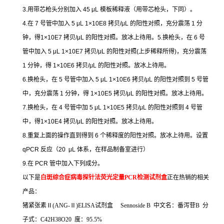
3.
用带芯枪头分别加入
45 μL
模板稀释液（用带芯枪头，下同）。
4.
在
7
号管中加入
5 μL 1×10E8
拷贝
/μL
的阳性对照，充分震荡
1
分
钟，得
1×10E7
拷贝
/μL
的阳性对照。放冰上待用。
5.
换枪头，在
6
号
管中加入
5 μL 1×10E7
拷贝
/μL
的阳性对照
(
上步稀释所得
)
，充分震荡
1
分钟，得
1×10E6
拷贝
/μL
的阳性对照。放冰上待用。
6.
换枪头，在
5
号管中加入
5 μL 1×10E6
拷贝
/μL
的阳性对照到
5
号管
中，充分震荡
1
分钟，得
1×10E5
拷贝
/μL
的阳性对照。放冰上待用。
7.
换枪头，在
4
号管中加
5 μL 1×10E5
拷贝
/μL
的阳性对照到
4
号管
中，得
1×10E4
拷贝
/μL
的阳性对照。放冰上待用。
8.
重复上面的操作直到得到
6
个稀释度的阳性对照。放冰上待用。设置
qPCR
反应（
20 μL
体系，在样品制备室进行）
9.
在
PCR
管中加入下列成分。
以下是
白斑综合症病毒探针法荧光定量
PCR
检测试剂盒
正在热销的相关
产品：
猪紧张素Ⅱ
(ANG-
Ⅱ
)ELISA
试剂盒
Sennoside B
中文名：番泻苷
B
分
子式：
C42H38O20
度：
95.5%