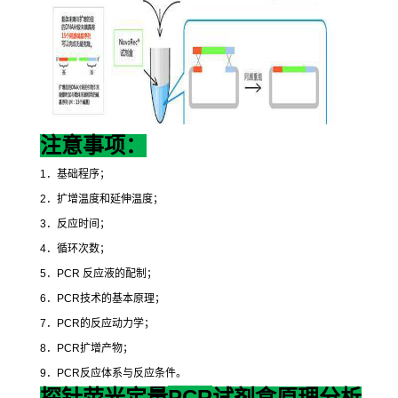
注意事项：
1
．基础程序；
2
．扩增温度和延伸温度；
3
．反应时间；
4
．循环次数；
5
．
PCR
反应液的配制；
6
．
PCR
技术的基本原理；
7
．
PCR
的反应动力学；
8
．
PCR
扩增产物；
9
．
PCR
反应体系与反应条件。
PCR