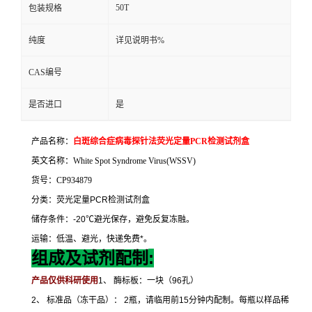
50T
包装规格
纯度
详见说明书%
CAS编号
是否进口
是
产品名称：
白斑综合症病毒探针法荧光定量
PCR
检测试剂盒
英文名称：
White Spot Syndrome Virus(WSSV)
货号：
CP934879
分类：荧光定量
PCR
检测试剂盒
储存条件：
-20
℃
避光保存，避免反复冻融。
运输：低温、避光，快递免费
*
。
:
组成及试剂配制
产品仅供科研使用
1
、
酶标板：一块（
96
孔）
2
、
标准品（冻干品）：
2
瓶，请临用前
15
分钟内配制。每瓶以样品稀