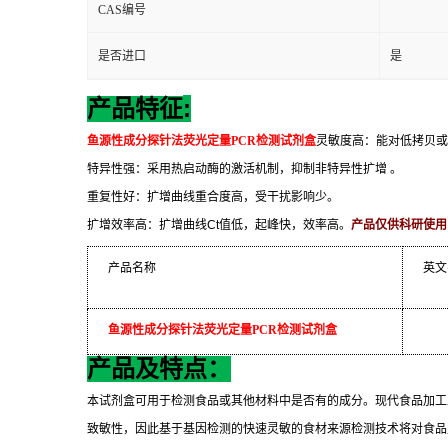
CAS编号
是否进口
是
:
产品特征
鱼源性成分探针法荧光定量
PCR
检测试剂盒
灵敏度高：能对低拷贝或
特异性强：采用热启动酶的激活机制，抑制非特异性扩增
。
重复性好：扩增曲线重合度高，受干扰影响少。
扩增效率高：扩增曲线
Ct
值低，起峰快，效率高。
产品仅供科研使用
产品名称
英文
鱼源性成分探针法荧光定量
PCR
检测试剂盒
产品及特点：
本试剂盒可用于检测食品或其他材料中是否有的成分。现代食品加工
致敏性，因此基于基因检测的快速灵敏的食材来源检测技术将对食品