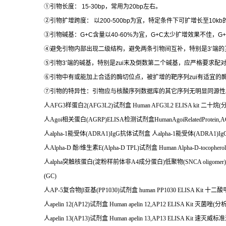
①
引物长度：
15-30bp
，常用为
20bp
左右。
②
引物扩增跨度：
以
200-500bp
为宜，特定条件下可扩增长至
10kb
③
引物碱基：
G+C
含量以
40-60%
为宜，
G+C
太少扩增效果不佳，
G
④
避免引物内部出现二级结构，避免两条引物间互补，特别是
3’
端的
⑤
引物
3’
端的碱基，特别是
zui
末及倒数第二个碱基，应严格要求配
⑥
引物中有或能加上合适的酶切位点，被扩增的靶序列
zui
有适宜的
⑦
引物的特异性：引物应与核酸序列数据库的其它序列无明显同源性
人
AFG3
样蛋白
2(AFG3L2)
试剂盒
Human AFG3L2 ELISA kit
二十烷
(
人
Agoi
相关蛋白
(AGRP)ELISA
检测试剂盒
HumanAgoiRelatedProtein,
人
alpha-1
能受体
(ADRA1)IgG
抗体试剂盒
人
alpha-1
能受体
(ADRA1)Ig
人
Alpha-D
酚
/
维生素
E(Alpha-D TPL)
试剂盒
Human Alpha-D-tocophero
人
alpha
突触核蛋白
(
淀粉样前体非
A4
成分蛋白
)
低聚物
(SNCA oligomer)
(GC)
人
AP-5
复合物β亚基
(PP1030)
试剂盒
human PP1030 ELISA Kit
十二酸
人
apelin 12(AP12)
试剂盒
Human apelin 12,AP12 ELISA Kit
灭菌唑
(
分
人
apelin 13(AP13)
试剂盒
Human apelin 13,AP13 ELISA Kit
速灭威标准