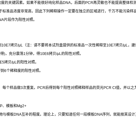
敏度的关键因素。如果不能很好纯化样品
DNA
，后面的
PCR
再灵敏也不能提高整体检
于标准品浓度非常高，因此下列稀释操作一定要在独立的区域进行，千万不能污染样
NA
片段作为阳性对照。
到
10E7
拷贝
/μL
（注：请不要将本试剂盒提供的标准品一次性稀释至
10E7
拷贝
/μL
，建
所得
)
，充分震荡
1
分钟，得
10E6
拷贝
/μL
的阳性对照。
E5
拷贝
/μL
的阳性对照。
得到
6
个稀释度的阳性对照。
，每个样品做
3
次重复。
PCR
后得到每个阳性对照稀释样品的荧光
PCR Ct
值，并以之
TP
、模板和
Mg2+
物与模板
DNA
互补的程度。理论上，只要知道任何一段模板
DNA
序列，就能按其设计