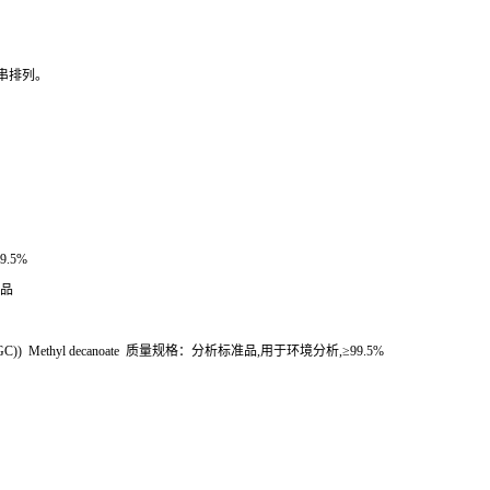
串排列。
99.5%
品
GC)) Methyl decanoate
质量规格：分析标准品
,
用于环境分析
,
≥
99.5%