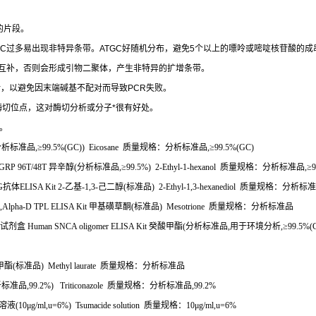
的片段。
+C
过多易出现非特异条带。
ATGC
好随机分布，避免
5
个以上的嘌呤或嘧啶核苷酸的成
互补，否则会形成引物二聚体，产生非特异的扩增条带。
对，以避免因末端碱基不配对而导致
PCR
失败。
酶切位点，这对酶切分析或分子
*
很有好处。
。
分析标准品
,
≥
99.5%(GC)) Eicosane
质量规格：分析标准品
,
≥
99.5%(GC)
AGRP 96T/48T
异辛醇
(
分析标准品
,
≥
99.5%) 2-Ethyl-1-hexanol
质量规格：分析标准品
,
≥
G
抗体
ELISA Kit 2-
乙基
-1,3-
己二醇
(
标准品
) 2-Ethyl-1,3-hexanediol
质量规格：分析标准
l,Alpha-D TPL ELISA Kit
甲基磺草酮
(
标准品
) Mesotrione
质量规格：分析标准品
试剂盒
Human SNCA oligomer ELISA Kit
癸酸甲酯
(
分析标准品
,
用于环境分析
,
≥
99.5%(
甲酯
(
标准品
) Methyl laurate
质量规格：分析标准品
析标准品
,99.2%) Triticonazole
质量规格：分析标准品
,99.2%
溶液
(10
μ
g/ml,u=6%) Tsumacide solution
质量规格：
10
μ
g/ml,u=6%