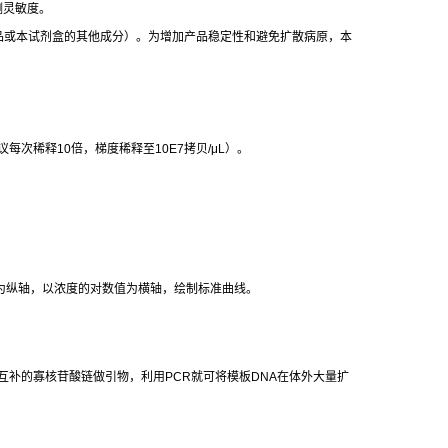
测灵敏度。
品或本试剂盒的其他成分）。为增加产品稳定性和避免扩散病原，本
议每次稀释
10
倍，梯度稀释至
10E7
拷贝
/μL
）。
为纵轴，以浓度的对数值为横轴，绘制标准曲线。
互补的寡核苷酸链做引物，利用
PCR
就可将模板
DNA
在体外大量扩