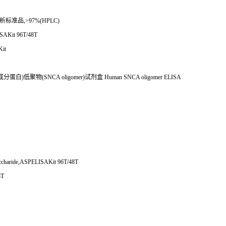
析标准品
,>97%(HPLC)
SAKit 96T/48T
Kit
成分蛋白
)
低聚物
(SNCA oligomer)
试剂盒
Human SNCA oligomer ELISA
ccharide,ASPELISAKit 96T/48T
8T