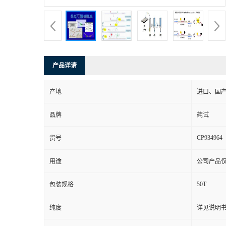
产品详请
产地
进口、国
品牌
莼试
CP934964
货号
用途
公司产品
50T
包装规格
纯度
详见说明