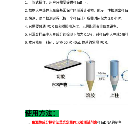
1.
一管式操作，用户只需要提供样品即可。
2.
根据大豆热休克蛋白基因保守区域设计引物，能专一性检测出样品
3.
快速，整个检测过程（按一个样品计）所需时间仅为
2.0
小时。
4.
只需要普通
PCR
仪和凝胶电泳仪，无需配置贵重仪器设备。
5.
对混合样品中大豆成分的检测下限为
0.1%
，对样品中大豆成分的
6.
本只能用于科研，足够
50
次
40uL
体系的常规
PCR
。
使用方法：
一、
鱼源性成分探针法荧光定量
PCR
检测试剂盒
样品
DNA
的制备