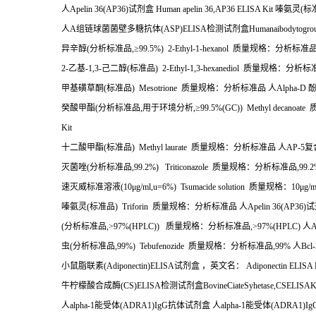
人
Apelin 36(AP36)
试剂盒
Human apelin 36,AP36 ELISA Kit
嗪氨灵
(
标
人
A
组链球菌菌壁多糖抗体
(ASP)ELISA
检测试剂盒
Humanaibodytogrou
异辛醇
(
分析标准品
,
≥
99.5%) 2-Ethyl-1-hexanol
质量规格：分析标准
2-
乙基
-1,3-
己二醇
(
标准品
) 2-Ethyl-1,3-hexanediol
质量规格：分析标
甲基磺草酮
(
标准品
) Mesotrione
质量规格：分析标准品
人
Alpha-D
癸酸甲酯
(
分析标准品
,
用于环境分析
,
≥
99.5%(GC)) Methyl decanoate
Kit
十二酸甲酯
(
标准品
) Methyl laurate
质量规格：分析标准品
人
AP-5
复
灭菌唑
(
分析标准品
,99.2%) Triticonazole
质量规格：分析标准品
,99.
速灭威标准溶液
(10
μ
g/ml,u=6%) Tsumacide solution
质量规格：
10
μ
g/
嗪氨灵
(
标准品
) Triforin
质量规格：分析标准品
人
Apelin 36(AP36)
试
(
分析标准品
,>97%(HPLC))
质量规格：分析标准品
,>97%(HPLC)
人
虫
(
分析标准品
,99%) Tebufenozide
质量规格：分析标准品
,99%
人
Bcl-
小鼠脂联素
(Adiponectin)ELISA
试剂盒
，英文名：
Adiponectin ELISA 
牛柠檬酸合成酶
(CS)ELISA
检测试剂盒
BovineCiateSyhetase,CSELISAK
人
alpha-1
能受体
(ADRA1)IgG
抗体试剂盒
人
alpha-1
能受体
(ADRA1)Ig