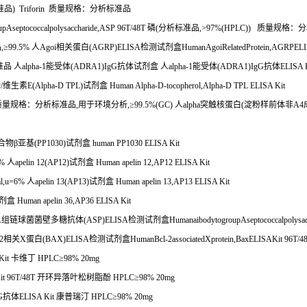
准品
) Triforin
质量规格：分析标准品
pAseptococcalpolysaccharide,ASP 96T/48T
磷
(
分析标准品
,>97%(HPLC))
质量规格：分
品
,
≥
99.5%
人
Agoi
相关蛋白
(AGRP)ELISA
检测试剂盒
HumanAgoiRelatedProtein,AGRPELI
准品
人
alpha-1
能受体
(ADRA1)IgG
抗体试剂盒
人
alpha-1
能受体
(ADRA1)IgG
抗体
ELISA 
酚
/
维生素
E(Alpha-D TPL)
试剂盒
Human Alpha-D-tocopherol,Alpha-D TPL ELISA Kit
质量规格：分析标准品
,
用于环境分析
,
≥
99.5%(GC)
人
alpha
突触核蛋白
(
淀粉样前体非
A4
合物β亚基
(PP1030)
试剂盒
human PP1030 ELISA Kit
2%
人
apelin 12(AP12)
试剂盒
Human apelin 12,AP12 ELISA Kit
ml,u=6%
人
apelin 13(AP13)
试剂盒
Human apelin 13,AP13 ELISA Kit
剂盒
Human apelin 36,AP36 ELISA Kit
A
组链球菌菌壁多糖抗体
(ASP)ELISA
检测试剂盒
HumanaibodytogroupAseptococcalpolysa
2
相关
X
蛋白
(BAX)ELISA
检测试剂盒
HumanBcl-2associatedXprotein,BaxELISAKit 96T/4
Kit
卡维丁
HPLC
≥
98% 20mg
it 96T/48T
开环异落叶松树脂酚
HPLC
≥
98% 20mg
G
抗体
ELISA Kit
康普瑞汀
HPLC
≥
98% 20mg