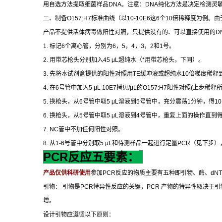
用自选方法提取细菌样品
DNA
。注意：
DNA
纯化方法是决定检测灵
二、制备
O157:H7
标准曲线（以
10-10E6
这
6
个
10
倍稀释度为例。由
产品不提供活体病毒做阳性对照，只提供没有的、可以直接使用的
D
1.
标记
6
个离心管，分别为
6
，
5
，
4
，
3
，
2
和
1
号。
2.
用带芯枪头分别加入
45 μL
超纯水（
*
用带芯枪头，下同）。
3.
先将本试剂盒提供的阳性对照用
TE
缓冲液或超纯水
10
倍梯度稀释
4.
在
6
号管中加入
5 μL 10E7
拷贝
/μL
的
O157:H7
阳性对照
(
上步稀释
5.
换枪头，从
6
号管中取
5 μL
溶液到
5
号管中，充分震荡
1
分钟，得
10
6.
换枪头，从
5
号管中取
5 μL
溶液到
4
号管中，重复上面的操作直到
7. NC
管中不加任何阳性对照。
8.
从
1-6
号管中分别取
5 μL
和待测样品一起进行定量
PCR
（见下步）
PCR
反应五要素：
产品仅供科研使用
参加
PCR
反应的物质主要有五种即引物、酶、
dN
引物：
引物是
PCR
特异性反应的关键，
PCR
产物的特异性取决于引
增。
设计引物应遵循以下原则：